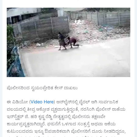
ಪೊಲೀಸರಿಂದ ಸ್ವಯಂಪ್ರೇರಿತ ಕೇಸ್ ದಾಖಲು
ಈ ವಿಡಿಯೋ (
Video Here
) ಆನ್‌ಲೈನ್‌ನಲ್ಲಿ ವೈರಲ್ ಆಗಿ ಸಾರ್ವಜನಿಕ
ವಲಯದಲ್ಲಿ ತೀವ್ರ ಆಕ್ರೋಶ ವ್ಯಕ್ತವಾಗುತ್ತಿದ್ದಂತೆ, ನರಸಿಂಗಿ ಪೊಲೀಸ್ ಠಾಣೆಯ
ಇನ್‌ಸ್ಪೆಕ್ಟರ್ ಜಿ. ಹರಿ ಕೃಷ್ಣ ರೆಡ್ಡಿ ನೇತೃತ್ವದಲ್ಲಿ ಪೊಲೀಸರು ತಕ್ಷಣವೇ
ಕಾರ್ಯಪ್ರವೃತ್ತರಾಗಿದ್ದಾರೆ. ಘಟನೆಗೆ ಒಳಗಾದ ಸಂತ್ರಸ್ತೆ ಅಥವಾ ಆಕೆಯ
ಕುಟುಂಬದವರು ಇನ್ನೂ ಔಪಚಾರಿಕವಾಗಿ ಪೊಲೀಸರಿಗೆ ದೂರು ನೀಡದಿದ್ದರೂ,