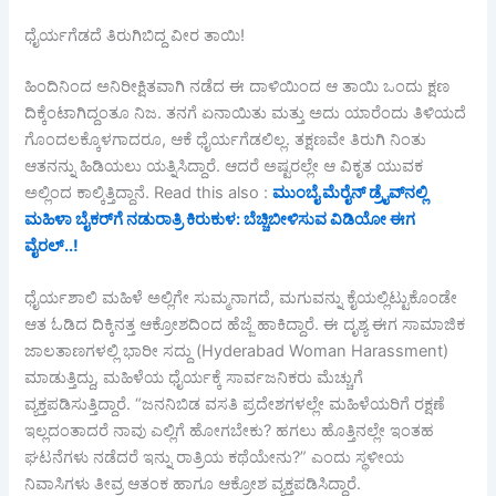
ಧೈರ್ಯಗೆಡದೆ ತಿರುಗಿಬಿದ್ದ ವೀರ ತಾಯಿ!
ಹಿಂದಿನಿಂದ ಅನಿರೀಕ್ಷಿತವಾಗಿ ನಡೆದ ಈ ದಾಳಿಯಿಂದ ಆ ತಾಯಿ ಒಂದು ಕ್ಷಣ
ದಿಕ್ಕೆಂಟಾಗಿದ್ದಂತೂ ನಿಜ. ತನಗೆ ಏನಾಯಿತು ಮತ್ತು ಅದು ಯಾರೆಂದು ತಿಳಿಯದೆ
ಗೊಂದಲಕ್ಕೊಳಗಾದರೂ, ಆಕೆ ಧೈರ್ಯಗೆಡಲಿಲ್ಲ. ತಕ್ಷಣವೇ ತಿರುಗಿ ನಿಂತು
ಆತನನ್ನು ಹಿಡಿಯಲು ಯತ್ನಿಸಿದ್ದಾರೆ. ಆದರೆ ಅಷ್ಟರಲ್ಲೇ ಆ ವಿಕೃತ ಯುವಕ
ಅಲ್ಲಿಂದ ಕಾಲ್ಕಿತ್ತಿದ್ದಾನೆ. Read this also :
ಮುಂಬೈ ಮೆರೈನ್ ಡ್ರೈವ್‌ನಲ್ಲಿ
ಮಹಿಳಾ ಬೈಕರ್‌ಗೆ ನಡುರಾತ್ರಿ ಕಿರುಕುಳ: ಬೆಚ್ಚಿಬೀಳಿಸುವ ವಿಡಿಯೋ ಈಗ
ವೈರಲ್..!
ಧೈರ್ಯಶಾಲಿ ಮಹಿಳೆ ಅಲ್ಲಿಗೇ ಸುಮ್ಮನಾಗದೆ, ಮಗುವನ್ನು ಕೈಯಲ್ಲಿಟ್ಟುಕೊಂಡೇ
ಆತ ಓಡಿದ ದಿಕ್ಕಿನತ್ತ ಆಕ್ರೋಶದಿಂದ ಹೆಜ್ಜೆ ಹಾಕಿದ್ದಾರೆ. ಈ ದೃಶ್ಯ ಈಗ ಸಾಮಾಜಿಕ
ಜಾಲತಾಣಗಳಲ್ಲಿ ಭಾರೀ ಸದ್ದು (Hyderabad Woman Harassment)
ಮಾಡುತ್ತಿದ್ದು, ಮಹಿಳೆಯ ಧೈರ್ಯಕ್ಕೆ ಸಾರ್ವಜನಿಕರು ಮೆಚ್ಚುಗೆ
ವ್ಯಕ್ತಪಡಿಸುತ್ತಿದ್ದಾರೆ. “ಜನನಿಬಿಡ ವಸತಿ ಪ್ರದೇಶಗಳಲ್ಲೇ ಮಹಿಳೆಯರಿಗೆ ರಕ್ಷಣೆ
ಇಲ್ಲದಂತಾದರೆ ನಾವು ಎಲ್ಲಿಗೆ ಹೋಗಬೇಕು? ಹಗಲು ಹೊತ್ತಿನಲ್ಲೇ ಇಂತಹ
ಘಟನೆಗಳು ನಡೆದರೆ ಇನ್ನು ರಾತ್ರಿಯ ಕಥೆಯೇನು?” ಎಂದು ಸ್ಥಳೀಯ
ನಿವಾಸಿಗಳು ತೀವ್ರ ಆತಂಕ ಹಾಗೂ ಆಕ್ರೋಶ ವ್ಯಕ್ತಪಡಿಸಿದ್ದಾರೆ.