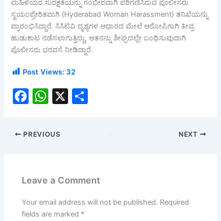
ಮಹಿಳೆಯರ ಸುರಕ್ಷತೆಯನ್ನು ಗಂಭೀರವಾಗಿ ಪರಿಗಣಿಸಿರುವ ಪೊಲೀಸರು
ಸ್ವಯಂಪ್ರೇರಿತವಾಗಿ (Hyderabad Woman Harassment) ತನಿಖೆಯನ್ನು
ಪ್ರಾರಂಭಿಸಿದ್ದಾರೆ. ಸಿಸಿಟಿವಿ ದೃಶ್ಯಗಳ ಆಧಾರದ ಮೇಲೆ ಆರೋಪಿಗಾಗಿ ತೀವ್ರ
ಹುಡುಕಾಟ ನಡೆಸಲಾಗುತ್ತಿದ್ದು, ಆತನನ್ನು ಶೀಘ್ರದಲ್ಲೇ ಬಂಧಿಸುವುದಾಗಿ
ಪೊಲೀಸರು ಭರವಸೆ ನೀಡಿದ್ದಾರೆ.
Post Views:
32
F
W
X
S
a
h
h
c
at
ar
PREVIOUS
NEXT
e
s
e
b
A
o
p
Leave a Comment
o
p
k
Your email address will not be published.
Required
fields are marked
*