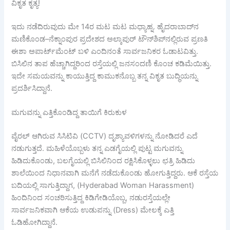
ವಿಕೃತ ಕೃತ್ಯ!
ಇದು ನಡೆದಿರುವುದು ಮೇ 14ರ ಮಟ ಮಟ ಮಧ್ಯಾಹ್ನ. ಹೈದರಾಬಾದ್‌ನ
ಮಣಿಕೊಂಡ–ನೆಕ್ನಾಂಪುರ ಪ್ರದೇಶದ ಅಲ್ಕಾಪುರ್ ಟೌನ್‌ಶಿಪ್‌ನಲ್ಲಿರುವ ಪ್ರಣತಿ
ಈಶಾ ಅಪಾರ್ಟ್‌ಮೆಂಟ್ ಬಳಿ ಎಂದಿನಂತೆ ಸಾರ್ವಜನಿಕರ ಓಡಾಟವಿತ್ತು.
ಬಿಸಿಲಿನ ತಾಪ ಹೆಚ್ಚಾಗಿದ್ದರಿಂದ ರಸ್ತೆಯಲ್ಲಿ ಜನಸಂದಣಿ ಕೊಂಚ ಕಡಿಮೆಯಿತ್ತು.
ಇದೇ ಸಮಯವನ್ನು ಕಾಯುತ್ತಿದ್ದ ಕಾಮುಕನೊಬ್ಬ ತನ್ನ ವಿಕೃತ ಬುದ್ಧಿಯನ್ನು
ಪ್ರದರ್ಶಿಸಿದ್ದಾನೆ.
ಮಗುವನ್ನು ಎತ್ತಿಕೊಂಡಿದ್ದ ತಾಯಿಗೆ ಕಿರುಕುಳ
ವೈರಲ್ ಆಗಿರುವ ಸಿಸಿಟಿವಿ (CCTV) ದೃಶ್ಯಾವಳಿಗಳನ್ನು ನೋಡಿದರೆ ಎದೆ
ನಡುಗುತ್ತದೆ. ಮಹಿಳೆಯೊಬ್ಬಳು ತನ್ನ ಎಡಗೈಯಲ್ಲಿ ಪುಟ್ಟ ಮಗುವನ್ನು
ಹಿಡಿದುಕೊಂಡು, ಬಲಗೈಯಲ್ಲಿ ಬಿಸಿಲಿನಿಂದ ರಕ್ಷಿಸಿಕೊಳ್ಳಲು ಛತ್ರಿ ಹಿಡಿದು
ಶಾಲೆಯಿಂದ ನಿಧಾನವಾಗಿ ಮನೆಗೆ ನಡೆದುಕೊಂಡು ಹೋಗುತ್ತಿದ್ದರು. ಆಕೆ ರಸ್ತೆಯ
ಬದಿಯಲ್ಲಿ ಸಾಗುತ್ತಿದ್ದಾಗ, (Hyderabad Woman Harassment)
ಹಿಂದಿನಿಂದ ಸಂಚರಿಸುತ್ತಿದ್ದ ಕಿಡಿಗೇಡಿಯೊಬ್ಬ, ನಡುರಸ್ತೆಯಲ್ಲೇ
ಸಾರ್ವಜನಿಕವಾಗಿ ಆಕೆಯ ಉಡುಪನ್ನು (Dress) ಮೇಲಕ್ಕೆ ಎತ್ತಿ
ಓಡಿಹೋಗಿದ್ದಾನೆ.