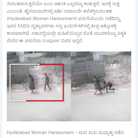
ಸೀಮಿತವಾಗುತ್ತಿದೆಯೇ ಎಂಬ ಆತಂಕ ಎಲ್ಲರನ್ನೂ ಕಾಡುತ್ತಿದೆ. ಇದಕ್ಕೆ ಸಾಕ್ಷಿ
ಎಂಬಂತೆ, ಹೈದರಾಬಾದ್‌ನಲ್ಲಿ ಇಡೀ ಸಮಾಜವೇ ತಲೆತಗ್ಗಿಸುವಂತಹ
(Hyderabad Woman Harassment) ಘಟನೆಯೊಂದು ನಡೆದಿದ್ದು,
ಇದರ ಸಿಸಿಟಿವಿ ದೃಶ್ಯಾವಳಿಗಳು ಸದ್ಯ ಇಂಟರ್ನೆಟ್‌ನಲ್ಲಿ ತೀವ್ರ ಆಕ್ರೋಶಕ್ಕೆ
ಕಾರಣವಾಗಿವೆ. ನಡುರಸ್ತೆಯಲ್ಲೇ ಮಹಿಳೆಯೊಬ್ಬರ ಜೊತೆ ಯುವಕನೊಬ್ಬ ವಿಕೃತಿ
ಮೆರೆದ ಈ ಘಟನೆಯ ಸಂಪೂರ್ಣ ವಿವರ ಇಲ್ಲಿದೆ.
Hyderabad Woman Harassment – ಮಟ ಮಟ ಮಧ್ಯಾಹ್ನ ನಡೆದ