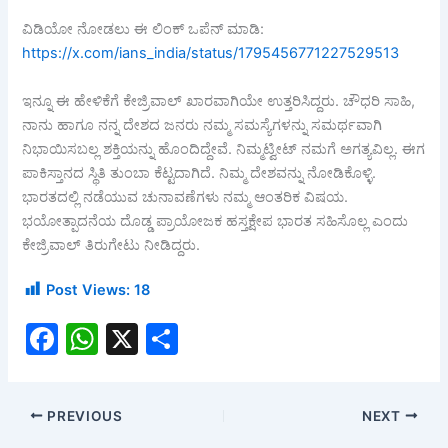
ವಿಡಿಯೋ ನೋಡಲು ಈ ಲಿಂಕ್ ಒಪೆನ್ ಮಾಡಿ:
https://x.com/ians_india/status/1795456771227529513
ಇನ್ನೂ ಈ ಹೇಳಿಕೆಗೆ ಕೇಜ್ರಿವಾಲ್ ಖಾರವಾಗಿಯೇ ಉತ್ತರಿಸಿದ್ದರು. ಚೌಧರಿ ಸಾಹಿ,
ನಾನು ಹಾಗೂ ನನ್ನ ದೇಶದ ಜನರು ನಮ್ಮ ಸಮಸ್ಯೆಗಳನ್ನು ಸಮರ್ಥವಾಗಿ
ನಿಭಾಯಿಸಬಲ್ಲ ಶಕ್ತಿಯನ್ನು ಹೊಂದಿದ್ದೇವೆ. ನಿಮ್ಮಟ್ವೀಟ್ ನಮಗೆ ಅಗತ್ಯವಿಲ್ಲ. ಈಗ
ಪಾಕಿಸ್ತಾನದ ಸ್ಥಿತಿ ತುಂಬಾ ಕೆಟ್ಟದಾಗಿದೆ. ನಿಮ್ಮ ದೇಶವನ್ನು ನೋಡಿಕೊಳ್ಳಿ.
ಭಾರತದಲ್ಲಿ ನಡೆಯುವ ಚುನಾವಣೆಗಳು ನಮ್ಮ ಆಂತರಿಕ ವಿಷಯ.
ಭಯೋತ್ಪಾದನೆಯ ದೊಡ್ಡ ಪ್ರಾಯೋಜಕ ಹಸ್ತಕ್ಷೇಪ ಭಾರತ ಸಹಿಸೊಲ್ಲ ಎಂದು
ಕೇಜ್ರಿವಾಲ್ ತಿರುಗೇಟು ನೀಡಿದ್ದರು.
Post Views:
18
F
W
X
S
a
h
h
c
at
ar
PREVIOUS
NEXT
e
s
e