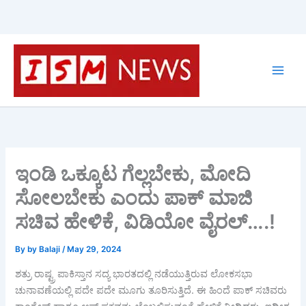
Skip
to
content
ಇಂಡಿ ಒಕ್ಕೂಟ ಗೆಲ್ಲಬೇಕು, ಮೋದಿ
ಸೋಲಬೇಕು ಎಂದು ಪಾಕ್ ಮಾಜಿ
ಸಚಿವ ಹೇಳಿಕೆ, ವಿಡಿಯೋ ವೈರಲ್….!
By
by Balaji
/
May 29, 2024
ಶತ್ರು ರಾಷ್ಟ್ರ ಪಾಕಿಸ್ತಾನ ಸದ್ಯ ಭಾರತದಲ್ಲಿ ನಡೆಯುತ್ತಿರುವ ಲೋಕಸಭಾ
ಚುನಾವಣೆಯಲ್ಲಿ ಪದೇ ಪದೇ ಮೂಗು ತೂರಿಸುತ್ತಿದೆ. ಈ ಹಿಂದೆ ಪಾಕ್ ಸಚಿವರು