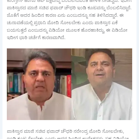
ಕಾಂಗ್ರೇಸ್ ಹಾಗೂ ಆಪ್ ಪಕ್ಷವನ್ನು ಬೆಂಬಲಿಸುವಂತೆ ಹೇಳಿಕೆ ನೀಡಿದ್ದರು. ಇದೀಗ
ಪಾಕಿಸ್ತಾನದ ಮಾಜಿ ಸಚಿವ ಫವಾದ್ ಚೌಧರಿ ಇಂಡಿ ಕೂಟವನ್ನು ಬೆಂಬಲಿಸಿದ್ದಾರೆ.
ಜೊತೆಗೆ ಅದರ ಹಿಂದಿನ ಕಾರಣ ಏನು ಎಂಬುದನ್ನೂ ಸಹ ತಿಳಿಸಿದದ್ದಾರೆ. ಈ
ಚುನಾವಣೆಯಲ್ಲಿ ಪ್ರಧಾನಿ ಮೋದಿ ಸೋಲಬೇಕು ಎಂದು ಪಾಕಿಸ್ತಾನ ಏಕೆ
ಬಯಸುತ್ತದೆ ಎಂಬುದನ್ನು ವಿಡಿಯೋ ಮೂಲಕ ಹೊರಹಾಕಿದ್ದು, ಈ ವಿಡಿಯೋ
ಇದೀಗ ಭಾರಿ ಚರ್ಚೆಗೆ ಕಾರಣವಾಗಿದೆ.
ಪಾಕಿಸ್ತಾನ ಮಾಜಿ ಸಚಿವ ಫವಾದ್ ಚೌಧರಿ ನರೇಂದ್ರ ಮೋದಿ ಸೋಲಬೇಕು,
ಇಂಡಿ ಕೂಟ ಗೆಲ್ಲಬೇಕು ಎಂದು ಅದರ ಹಿಂದಿನ ಉದ್ದೇಶವನ್ನು ಸಹ ವಿಡಿಯೋ