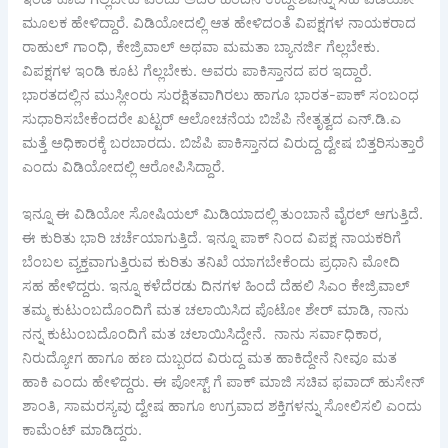
ಮೂಲಕ ಹೇಳಿದ್ದಾರೆ. ವಿಡಿಯೋದಲ್ಲಿ ಆತ ಹೇಳಿದಂತೆ ವಿಪಕ್ಷಗಳ ನಾಯಕರಾದ
ರಾಹುಲ್ ಗಾಂಧಿ, ಕೇಜ್ರಿವಾಲ್ ಅಥವಾ ಮಮತಾ ಬ್ಯಾನರ್ಜಿ ಗೆಲ್ಲಬೇಕು.
ವಿಪಕ್ಷಗಳ ಇಂಡಿ ಕೂಟ ಗೆಲ್ಲಬೇಕು. ಅವರು ಪಾಕಿಸ್ತಾನದ ಪರ ಇದ್ದಾರೆ.
ಭಾರತದಲ್ಲಿನ ಮುಸ್ಲೀಂರು ಸುರಕ್ಷಿತವಾಗಿರಲು ಹಾಗೂ ಭಾರತ-ಪಾಕ್ ಸಂಬಂಧ
ಸುಧಾರಿಸಬೇಕೆಂದರೇ ಖಟ್ಟರ್‍ ಆಲೋಚನೆಯ ಬಿಜೆಪಿ ನೇತೃತ್ವದ ಎನ್.ಡಿ.ಎ
ಮತ್ತೆ ಅಧಿಕಾರಕ್ಕೆ ಬರಬಾರದು. ಬಿಜೆಪಿ ಪಾಕಿಸ್ತಾನದ ವಿರುದ್ದ ದ್ವೇಷ ಬಿತ್ತರಿಸುತ್ತಾರೆ
ಎಂದು ವಿಡಿಯೋದಲ್ಲಿ ಆರೋಪಿಸಿದ್ದಾರೆ.
ಇನ್ನೂ ಈ ವಿಡಿಯೋ ಸೋಷಿಯಲ್ ಮಿಡಿಯಾದಲ್ಲಿ ತುಂಬಾನೆ ವೈರಲ್ ಆಗುತ್ತಿದೆ.
ಈ ಕುರಿತು ಭಾರಿ ಚರ್ಚೆಯಾಗುತ್ತಿದೆ. ಇನ್ನೂ ಪಾಕ್ ನಿಂದ ವಿಪಕ್ಷ ನಾಯಕರಿಗೆ
ಬೆಂಬಲ ವ್ಯಕ್ತವಾಗುತ್ತಿರುವ ಕುರಿತು ತನಿಖೆ ಯಾಗಬೇಕೆಂದು ಪ್ರಧಾನಿ ಮೋದಿ
ಸಹ ಹೇಳಿದ್ದರು. ಇನ್ನೂ ಕಳೆದೆರಡು ದಿನಗಳ ಹಿಂದೆ ದೆಹಲಿ ಸಿಎಂ ಕೇಜ್ರಿವಾಲ್
ತಮ್ಮ ಕುಟುಂಬದೊಂದಿಗೆ ಮತ ಚಲಾಯಿಸಿದ ಪೊಟೋ ಶೇರ್‍ ಮಾಡಿ, ನಾನು
ನನ್ನ ಕುಟುಂಬದೊಂದಿಗೆ ಮತ ಚಲಾಯಿಸಿದ್ದೇನೆ. ನಾನು ಸರ್ವಾಧಿಕಾರ,
ನಿರುದ್ಯೋಗ ಹಾಗೂ ಹಣ ದುಬ್ಬರದ ವಿರುದ್ದ ಮತ ಹಾಕಿದ್ದೇನೆ ನೀವೂ ಮತ
ಹಾಕಿ ಎಂದು ಹೇಳಿದ್ದರು. ಈ ಪೋಸ್ಟ್ ಗೆ ಪಾಕ್ ಮಾಜಿ ಸಚಿವ ಫವಾದ್ ಹುಸೇನ್
ಶಾಂತಿ, ಸಾಮರಸ್ಯವು ದ್ವೇಷ ಹಾಗೂ ಉಗ್ರವಾದ ಶಕ್ತಿಗಳನ್ನು ಸೋಲಿಸಲಿ ಎಂದು
ಕಾಮೆಂಟ್ ಮಾಡಿದ್ದರು.