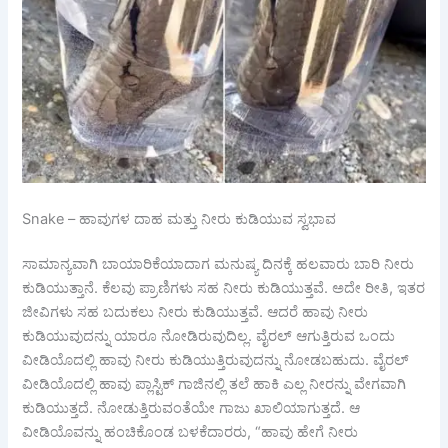
Snake – ಹಾವುಗಳ ದಾಹ ಮತ್ತು ನೀರು ಕುಡಿಯುವ ಸ್ವಭಾವ
ಸಾಮಾನ್ಯವಾಗಿ ಬಾಯಾರಿಕೆಯಾದಾಗ ಮನುಷ್ಯ ದಿನಕ್ಕೆ ಹಲವಾರು ಬಾರಿ ನೀರು
ಕುಡಿಯುತ್ತಾನೆ. ಕೆಲವು ಪ್ರಾಣಿಗಳು ಸಹ ನೀರು ಕುಡಿಯುತ್ತವೆ. ಅದೇ ರೀತಿ, ಇತರ
ಜೀವಿಗಳು ಸಹ ಬದುಕಲು ನೀರು ಕುಡಿಯುತ್ತವೆ. ಆದರೆ ಹಾವು ನೀರು
ಕುಡಿಯುವುದನ್ನು ಯಾರೂ ನೋಡಿರುವುದಿಲ್ಲ. ವೈರಲ್ ಆಗುತ್ತಿರುವ ಒಂದು
ವೀಡಿಯೊದಲ್ಲಿ ಹಾವು ನೀರು ಕುಡಿಯುತ್ತಿರುವುದನ್ನು ನೋಡಬಹುದು. ವೈರಲ್
ವೀಡಿಯೊದಲ್ಲಿ ಹಾವು ಪ್ಲಾಸ್ಟಿಕ್ ಗಾಜಿನಲ್ಲಿ ತಲೆ ಹಾಕಿ ಎಲ್ಲ ನೀರನ್ನು ವೇಗವಾಗಿ
ಕುಡಿಯುತ್ತದೆ. ನೋಡುತ್ತಿರುವಂತೆಯೇ ಗಾಜು ಖಾಲಿಯಾಗುತ್ತದೆ. ಆ
ವೀಡಿಯೊವನ್ನು ಹಂಚಿಕೊಂಡ ಬಳಕೆದಾರರು, “ಹಾವು ಹೇಗೆ ನೀರು