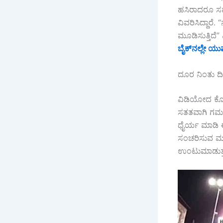
ಹಸಿರಾದರೂ ಸಹ 
ವಿವರಿಸಿದ್ದಾರೆ
ಮೂಡಿಸುತ್ತಿದೆ
ಬೈಕ್‌ನಲ್ಲೇ ಯು
ದೂರ ನಿಂತು ದಿಟ್
ವಿಡಿಯೋದ ಕೊನೆಯ 
ಸತತವಾಗಿ ಗಮನ
ಧೈರ್ಯ ಮಾಡಿ ಈ ಎ
ಸಂಚರಿಸುವ ಮಹ
ಉಂಟುಮಾಡುತ್ತವ