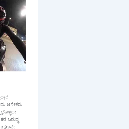
ದ್ದಾರೆ.
ಂದು ಅನೇಕರು
ಟುಕೊಳ್ಳಲು
ರ ವಿರುದ್ಧ
 ತಕ್ಷಣವೇ