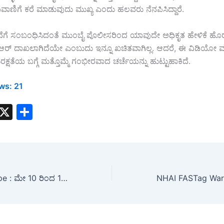
ಾಣಿಗೆ ಕರೆ ಮಾಡುವುದು ಮುಖ್ಯ ಎಂದು ಹಲವರು ನೆನಪಿಸಿದ್ದಾರೆ.
ಟನೆಗೆ ಸಂಬಂಧಿಸಿದಂತೆ ಮುಂಬೈ ಪೊಲೀಸರಿಂದ ಯಾವುದೇ ಅಧಿಕೃತ ಹೇಳಿಕೆ ಹೊರಬ
ಐಆರ್ ದಾಖಲಾಗಿದೆಯೇ ಎಂಬುದು ಇನ್ನೂ ಖಚಿತವಾಗಿಲ್ಲ. ಆದರೆ, ಈ ವಿಡಿಯೋ ಮ
್ಷತೆಯ ಬಗ್ಗೆ ಮತ್ತೊಮ್ಮೆ ಗಂಭೀರವಾದ ಚರ್ಚೆಯನ್ನು ಹುಟ್ಟುಹಾಕಿದೆ.
ws:
21
W
X
S
h
h
t
ar
s
e
A
Weekly Horoscope : ಮೇ 10 ರಿಂದ 16ರ ವರೆಗಿನ ವಾರ ಭವಿಷ್ಯ: ಮೇಷದಿಂದ ಮೀನ ರಾಶಿಯವರೆಗೆ ಸಂಪೂರ್ಣ ರಾಶಿ ಫಲ..!
p
p