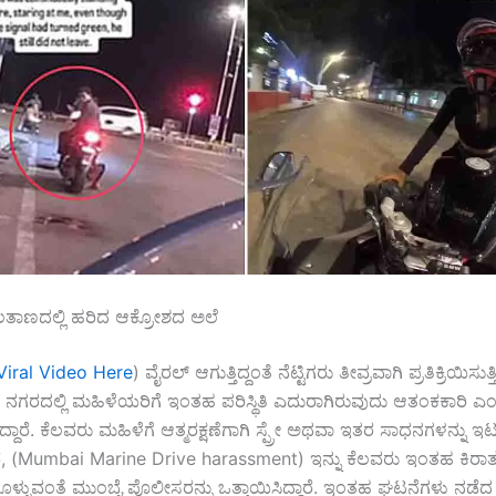
ತಾಣದಲ್ಲಿ ಹರಿದ ಆಕ್ರೋಶದ ಅಲೆ
Viral Video Here
) ವೈರಲ್ ಆಗುತ್ತಿದ್ದಂತೆ ನೆಟ್ಟಿಗರು ತೀವ್ರವಾಗಿ ಪ್ರತಿಕ್ರಿಯಿಸುತ್ತಿ
ಗರದಲ್ಲಿ ಮಹಿಳೆಯರಿಗೆ ಇಂತಹ ಪರಿಸ್ಥಿತಿ ಎದುರಾಗಿರುವುದು ಆತಂಕಕಾರಿ ಎ
ದ್ದಾರೆ. ಕೆಲವರು ಮಹಿಳೆಗೆ ಆತ್ಮರಕ್ಷಣೆಗಾಗಿ ಸ್ಪ್ರೇ ಅಥವಾ ಇತರ ಸಾಧನಗಳನ್ನು ಇಟ್
, (Mumbai Marine Drive harassment) ಇನ್ನು ಕೆಲವರು ಇಂತಹ ಕಿರಾತಕ
ಗೊಳ್ಳುವಂತೆ ಮುಂಬೈ ಪೊಲೀಸರನ್ನು ಒತ್ತಾಯಿಸಿದ್ದಾರೆ. ಇಂತಹ ಘಟನೆಗಳು ನಡೆದ