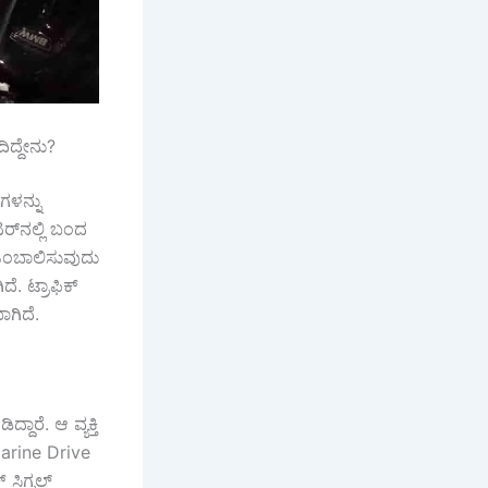
ಿದ್ದೇನು?
ಗಳನ್ನು
ರ್‌ನಲ್ಲಿ ಬಂದ
ಹಿಂಬಾಲಿಸುವುದು
ೆ. ಟ್ರಾಫಿಕ್
ಾಗಿದೆ.
ರೆ. ಆ ವ್ಯಕ್ತಿ
Marine Drive
 ಸಿಗ್ನಲ್