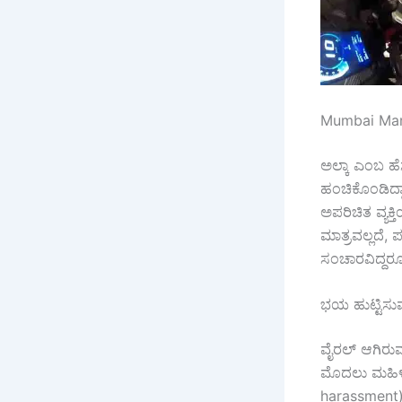
Mumbai Marin
ಅಲ್ಕಾ ಎಂಬ ಹೆಸ
ಹಂಚಿಕೊಂಡಿದ್ದಾ
ಅಪರಿಚಿತ ವ್ಯಕ
ಮಾತ್ರವಲ್ಲದೆ, 
ಸಂಚಾರವಿದ್ದರೂ ಲ
ಭಯ ಹುಟ್ಟಿಸುವ
ವೈರಲ್ ಆಗಿರುವ
ಮೊದಲು ಮಹಿಳೆಯ
harassment) ಪ