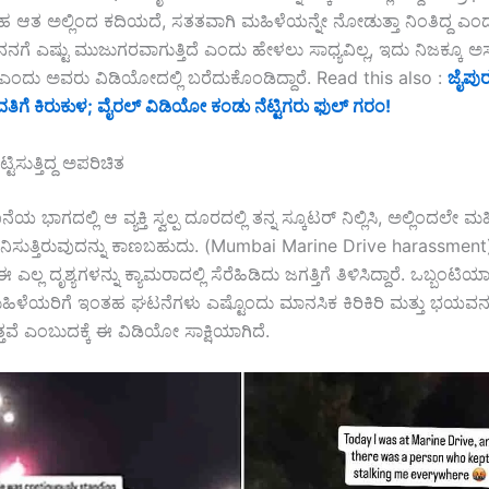
ಆತ ಅಲ್ಲಿಂದ ಕದಿಯದೆ, ಸತತವಾಗಿ ಮಹಿಳೆಯನ್ನೇ ನೋಡುತ್ತಾ ನಿಂತಿದ್ದ ಎಂದ
. “ನನಗೆ ಎಷ್ಟು ಮುಜುಗರವಾಗುತ್ತಿದೆ ಎಂದು ಹೇಳಲು ಸಾಧ್ಯವಿಲ್ಲ, ಇದು ನಿಜಕ್ಕೂ ಅಸ
” ಎಂದು ಅವರು ವಿಡಿಯೋದಲ್ಲಿ ಬರೆದುಕೊಂಡಿದ್ದಾರೆ. Read this also :
ಜೈಪುರ
ವತಿಗೆ ಕಿರುಕುಳ; ವೈರಲ್ ವಿಡಿಯೋ ಕಂಡು ನೆಟ್ಟಿಗರು ಫುಲ್ ಗರಂ!
ಟಿಸುತ್ತಿದ್ದ ಅಪರಿಚಿತ
ಭಾಗದಲ್ಲಿ ಆ ವ್ಯಕ್ತಿ ಸ್ವಲ್ಪ ದೂರದಲ್ಲಿ ತನ್ನ ಸ್ಕೂಟರ್ ನಿಲ್ಲಿಸಿ, ಅಲ್ಲಿಂದಲೇ ಮ
ಿಸುತ್ತಿರುವುದನ್ನು ಕಾಣಬಹುದು. (Mumbai Marine Drive harassment
ಲ್ಲ ದೃಶ್ಯಗಳನ್ನು ಕ್ಯಾಮರಾದಲ್ಲಿ ಸೆರೆಹಿಡಿದು ಜಗತ್ತಿಗೆ ತಿಳಿಸಿದ್ದಾರೆ. ಒಬ್ಬಂಟಿಯಾಗ
ಿಳೆಯರಿಗೆ ಇಂತಹ ಘಟನೆಗಳು ಎಷ್ಟೊಂದು ಮಾನಸಿಕ ಕಿರಿಕಿರಿ ಮತ್ತು ಭಯವನ್ನ
ೆ ಎಂಬುದಕ್ಕೆ ಈ ವಿಡಿಯೋ ಸಾಕ್ಷಿಯಾಗಿದೆ.