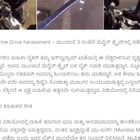
e Drive harassment – ಮುಂಜಾನೆ 3 ಗಂಟೆಗೆ ಮೆರೈನ್ ಡ್ರೈವ್‌ನಲ್ಲಿ ನಡೆದ
ರಿನ ಮಹಿಳಾ ಬೈಕರ್ ತಮ್ಮ ಇನ್‌ಸ್ಟಾಗ್ರಾಮ್ ಖಾತೆಯಲ್ಲಿ ಈ ಬೆಚ್ಚಿಬೀಳಿಸುವ ದೃಶ್ಯ
ರೆ. ಅವರು ಮುಂಜಾನೆ ಮೆರೈನ್ ಡ್ರೈವ್ ಬಳಿ ಬೈಕ್ ಸವಾರಿ ಮಾಡುತ್ತಿದ್ದಾಗ, ಸ್ಕೂಟ
್ತಿಯೊಬ್ಬರು ಸತತವಾಗಿ ಅವರನ್ನು ಹಿಂಬಾಲಿಸಲು ಶುರು ಮಾಡಿದ್ದಾರೆ. ಆತ ಕೇವಲ 
ಪದೇ ಪದೇ ಅವರನ್ನು ದಿಟ್ಟಿಸಿ ನೋಡುತ್ತಾ ಮುಜುಗರ ಉಂಟುಮಾಡುತ್ತಿದ್ದ ಎನ್ನಲಾಗಿದ
ೆಕ್ಕಿಸದೆ ಆ ವ್ಯಕ್ತಿ ಮಹಿಳೆಯ ಹತ್ತಿರವೇ ಸುಳಿಯುತ್ತಿದ್ದುದು ವಿಡಿಯೋದಲ್ಲಿ ಸೆರೆಯ
 ಕಿರುಕುಳದ ರೀತಿ
 ವಿಡಿಯೋದಲ್ಲಿ ಮಹಿಳೆ ತಮಗಾದ ಭಯ ಮತ್ತು ಅಸಮಾಧಾನವನ್ನು ಹಂಚಿಕೊಂಡಿದ್ದಾ
 ಪಕ್ಕದಲ್ಲೇ ಬರುತ್ತಿದ್ದವನು, ನಂತರ ಇದ್ದಕ್ಕಿದ್ದಂತೆ ಯು-ಟರ್ನ್ (Mumbai 
ಡೆದು ಬಂದು ಇವರ ಬೈಕ್‌ನ ಮುಂದೆಯೇ ತನ್ನ ಸ್ಕೂಟರ್ ನಿಲ್ಲಿಸಿದ್ದಾನೆ. ಟ್ರಾಫಿಕ್