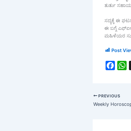
ತುರ್ತು ಸಹಾಯವ
ಸದ್ಯಕ್ಕೆ ಈ ಘ
ಈ ಬಗ್ಗೆ ಎಫ್‌
ಮಹಿಳೆಯರ ಸುರಕ
Post Vie
F
a
c
a
e
PREVIOUS
b
o
o
k