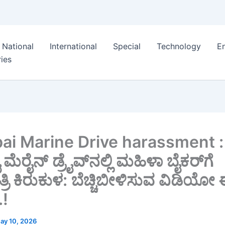
National
International
Special
Technology
E
ies
i Marine Drive harassment :
ೆರೈನ್ ಡ್ರೈವ್‌ನಲ್ಲಿ ಮಹಿಳಾ ಬೈಕರ್‌ಗೆ
್ರಿ ಕಿರುಕುಳ: ಬೆಚ್ಚಿಬೀಳಿಸುವ ವಿಡಿಯೋ
.!
ay 10, 2026