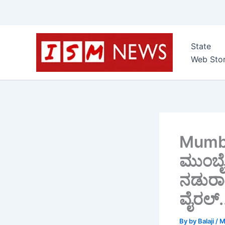
Skip
to
State
content
Web Stor
Mumba
ಮುಂಬೈ ಮ
ನಡುರಾತ
ವೈರಲ್.
By
by Balaji
/
M