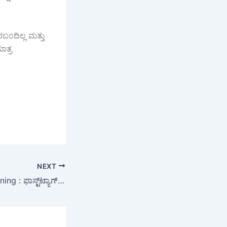
ಂದಿಲ್ಲ ಮತ್ತು
ಾತ್ರ
NEXT
NHAI FASTag Warning : ಫಾಸ್ಟ್‌ಟ್ಯಾಗ್ ಕೈಯಲ್ಲಿ ಹಿಡಿದು ತೋರಿಸ್ತೀರಾ? ಹುಷಾರ್! NHAI ಹೊಸ ನಿಯಮದಿಂದ ನಿಮ್ಮ ಅಕೌಂಟ್ ಬ್ಲ್ಯಾಕ್‌ಲಿಸ್ಟ್ ಆಗಬಹುದು!