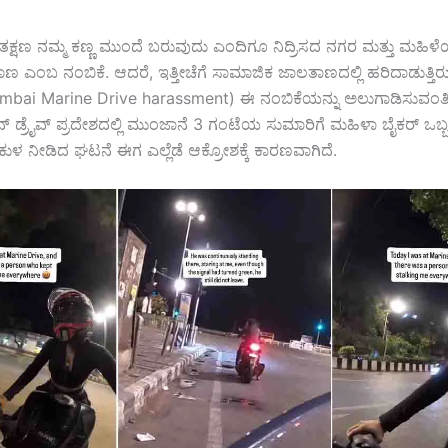
್ಷಣ ನಮ್ಮ ಕಣ್ಣ ಮುಂದೆ ಬರುವುದು ಎಂದಿಗೂ ನಿದ್ರಿಸದ ನಗರ ಮತ್ತು ಮಹಿಳೆಯ
ತಾಣ ಎಂಬ ನಂಬಿಕೆ. ಆದರೆ, ಇತ್ತೀಚೆಗೆ ಸಾಮಾಜಿಕ ಜಾಲತಾಣದಲ್ಲಿ ಹರಿದಾಡುತ್ತ
bai Marine Drive harassment) ಈ ನಂಬಿಕೆಯನ್ನು ಅಲುಗಾಡಿಸುವಂತ
ರೈನ್ ಡ್ರೈವ್ ಪ್ರದೇಶದಲ್ಲಿ ಮುಂಜಾನೆ 3 ಗಂಟೆಯ ಸುಮಾರಿಗೆ ಮಹಿಳಾ ಬೈಕರ್ ಒಬ್ಬ
ಕಿರುಕುಳ ನೀಡಿದ ಘಟನೆ ಈಗ ಎಲ್ಲೆಡೆ ಆಕ್ರೋಶಕ್ಕೆ ಕಾರಣವಾಗಿದೆ.