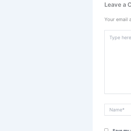
Leave a
Your email 
Type
here..
Name*
Save my n