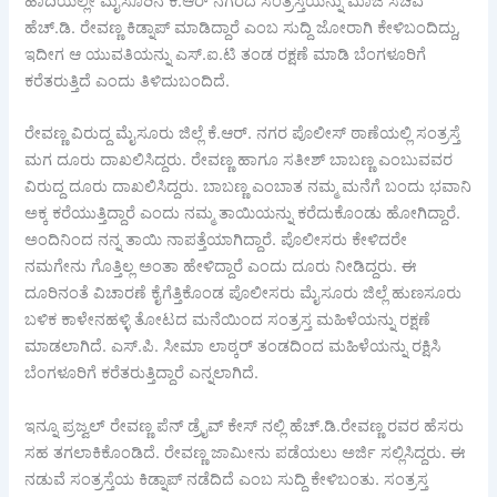
ಹಾದಿಯಲ್ಲೇ ಮೈಸೂರಿನ ಕೆ.ಆರ್‍ ನಗರದ ಸಂತ್ರಸ್ತೆಯನ್ನು ಮಾಜಿ ಸಚಿವ
ಹೆಚ್.ಡಿ. ರೇವಣ್ಣ ಕಿಡ್ನಾಪ್ ಮಾಡಿದ್ದಾರೆ ಎಂಬ ಸುದ್ದಿ ಜೋರಾಗಿ ಕೇಳಿಬಂದಿದ್ದು,
ಇದೀಗ ಆ ಯುವತಿಯನ್ನು ಎಸ್.ಐ.ಟಿ ತಂಡ ರಕ್ಷಣೆ ಮಾಡಿ ಬೆಂಗಳೂರಿಗೆ
ಕರೆತರುತ್ತಿದೆ ಎಂದು ತಿಳಿದುಬಂದಿದೆ.
ರೇವಣ್ಣ ವಿರುದ್ದ ಮೈಸೂರು ಜಿಲ್ಲೆ ಕೆ.ಆರ್‍. ನಗರ ಪೊಲೀಸ್ ಠಾಣೆಯಲ್ಲಿ ಸಂತ್ರಸ್ತೆ
ಮಗ ದೂರು ದಾಖಲಿಸಿದ್ದರು. ರೇವಣ್ಣ ಹಾಗೂ ಸತೀಶ್ ಬಾಬಣ್ಣ ಎಂಬುವವರ
ವಿರುದ್ದ ದೂರು ದಾಖಲಿಸಿದ್ದರು. ಬಾಬಣ್ಣ ಎಂಬಾತ ನಮ್ಮ ಮನೆಗೆ ಬಂದು ಭವಾನಿ
ಅಕ್ಕ ಕರೆಯುತ್ತಿದ್ದಾರೆ ಎಂದು ನಮ್ಮ ತಾಯಿಯನ್ನು ಕರೆದುಕೊಂಡು ಹೋಗಿದ್ದಾರೆ.
ಅಂದಿನಿಂದ ನನ್ನ ತಾಯಿ ನಾಪತ್ತೆಯಾಗಿದ್ದಾರೆ. ಪೊಲೀಸರು ಕೇಳಿದರೇ
ನಮಗೇನು ಗೊತ್ತಿಲ್ಲ ಅಂತಾ ಹೇಳಿದ್ದಾರೆ ಎಂದು ದೂರು ನೀಡಿದ್ದರು. ಈ
ದೂರಿನಂತೆ ವಿಚಾರಣೆ ಕೈಗೆತ್ತಿಕೊಂಡ ಪೊಲೀಸರು ಮೈಸೂರು ಜಿಲ್ಲೆ ಹುಣಸೂರು
ಬಳಿಕ ಕಾಳೇನಹಳ್ಳಿ ತೋಟದ ಮನೆಯಿಂದ ಸಂತ್ರಸ್ತ ಮಹಿಳೆಯನ್ನು ರಕ್ಷಣೆ
ಮಾಡಲಾಗಿದೆ. ಎಸ್.ಪಿ. ಸೀಮಾ ಲಾಠ್ಕರ್‍ ತಂಡದಿಂದ ಮಹಿಳೆಯನ್ನು ರಕ್ಷಿಸಿ
ಬೆಂಗಳೂರಿಗೆ ಕರೆತರುತ್ತಿದ್ದಾರೆ ಎನ್ನಲಾಗಿದೆ.
ಇನ್ನೂ ಪ್ರಜ್ವಲ್ ರೇವಣ್ಣ ಪೆನ್ ಡ್ರೈವ್ ಕೇಸ್ ನಲ್ಲಿ ಹೆಚ್.ಡಿ.ರೇವಣ್ಣ ರವರ ಹೆಸರು
ಸಹ ತಗಲಾಕಿಕೊಂಡಿದೆ. ರೇವಣ್ಣ ಜಾಮೀನು ಪಡೆಯಲು ಅರ್ಜಿ ಸಲ್ಲಿಸಿದ್ದರು. ಈ
ನಡುವೆ ಸಂತ್ರಸ್ತೆಯ ಕಿಡ್ನಾಪ್ ನಡೆದಿದೆ ಎಂಬ ಸುದ್ದಿ ಕೇಳಿಬಂತು. ಸಂತ್ರಸ್ತ