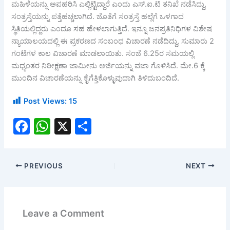
ಮಹಿಳೆಯನ್ನು ಅಪಹರಿಸಿ ಎಲ್ಲಿಟ್ಟಿದ್ದಾರೆ ಎಂದು ಎಸ್.ಐ.ಟಿ ತನಿಖೆ ನಡೆಸಿದ್ದು,
ಸಂತ್ರಸ್ತೆಯನ್ನು ಪತ್ತೆಹಚ್ಚಲಾಗಿದೆ. ಜೊತೆಗೆ ಸಂತ್ರಸ್ತೆ ಹಲ್ಲೆಗೆ ಒಳಗಾದ
ಸ್ಥಿತಿಯಲ್ಲಿದ್ದರು ಎಂದೂ ಸಹ ಹೇಳಲಾಗುತ್ತಿದೆ. ಇನ್ನೂ ಜನಪ್ರತಿನಿಧಿಗಳ ವಿಶೇಷ
ನ್ಯಾಯಾಲಯದಲ್ಲಿ ಈ ಪ್ರಕರಣದ ಸಂಬಂಧ ವಿಚಾರಣೆ ನಡೆದಿದ್ದು, ಸುಮಾರು 2
ಗಂಟೆಗಳ ಕಾಲ ವಿಚಾರಣೆ ಮಾಡಲಾಯಿತು. ಸಂಜೆ 6.25ರ ಸಮಯಲ್ಲಿ
ಮಧ್ಯಂತರ ನಿರೀಕ್ಷಣಾ ಜಾಮೀನು ಅರ್ಜಿಯನ್ನು ವಜಾ ಗೊಳಿಸಿದೆ. ಮೇ.6 ಕ್ಕೆ
ಮುಂದಿನ ವಿಚಾರಣೆಯನ್ನು ಕೈಗೆತ್ತಿಕೊಳ್ಳುವುದಾಗಿ ತಿಳಿದುಬಂದಿದೆ.
Post Views:
15
F
W
X
S
a
h
h
c
at
ar
PREVIOUS
NEXT
e
s
e
b
A
o
p
Leave a Comment
o
p