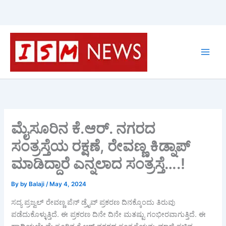
Skip
to
content
ಮೈಸೂರಿನ ಕೆ.ಆರ್. ನಗರದ
ಸಂತ್ರಸ್ತೆಯ ರಕ್ಷಣೆ, ರೇವಣ್ಣ ಕಿಡ್ನಾಪ್
ಮಾಡಿದ್ದಾರೆ ಎನ್ನಲಾದ ಸಂತ್ರಸ್ತೆ….!
By
by Balaji
/
May 4, 2024
ಸದ್ಯ ಪ್ರಜ್ವಲ್ ರೇವಣ್ಣ ಪೆನ್ ಡ್ರೈವ್ ಪ್ರಕರಣ ದಿನಕ್ಕೊಂದು ತಿರುವು
ಪಡೆದುಕೊಳ್ಳುತ್ತಿದೆ. ಈ ಪ್ರಕರಣ ದಿನೇ ದಿನೇ ಮತಷ್ಟು ಗಂಭೀರವಾಗುತ್ತಿದೆ. ಈ