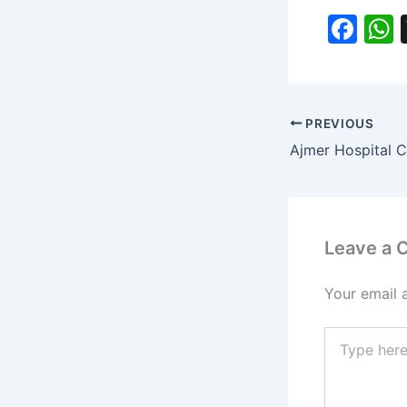
F
a
c
a
e
PREVIOUS
b
o
o
k
Leave a
Your email 
Type
here..