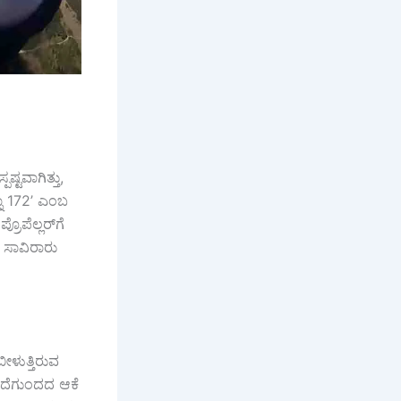
್ಟವಾಗಿತ್ತು,
್ನಾ 172’ ಎಂಬ
ೊಪೆಲ್ಲರ್‌ಗೆ
ಾ ಸಾವಿರಾರು
ೀಳುತ್ತಿರುವ
, ಎದೆಗುಂದದ ಆಕೆ