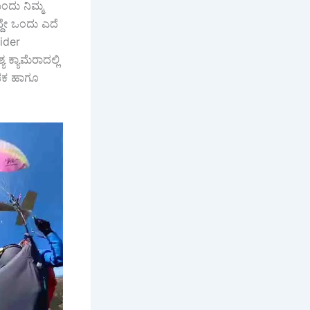
ಂದು ನಿಮ್ಮ
ದ್ದೇ ಒಂದು ಎದೆ
lider
್ಯಾಮೆರಾದಲ್ಲಿ
ಂಚಕ ಹಾಗೂ