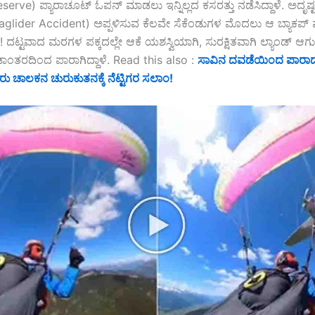
Reserve) ಪ್ಯಾರಾಚೂಟ್ ಓಪನ್ ಮಾಡಲು ಇನ್ನಿಲ್ಲದ ಕಸರತ್ತು ನಡೆಸಿದ್ದಾಳೆ. ಅದೃಷ್ಟವ
aglider Accident) ಅಪ್ಪಳಿಸುವ ಕೆಲವೇ ಸೆಕೆಂಡುಗಳ ಮೊದಲು ಆ ಬ್ಯಾಕಪ್ 
ೆ! ದಟ್ಟವಾದ ಮರಗಳ ಪಕ್ಕದಲ್ಲೇ ಆಕೆ ಯಶಸ್ವಿಯಾಗಿ, ಸುರಕ್ಷಿತವಾಗಿ ಲ್ಯಾಂಡ್
ಾಂತರದಿಂದ ಪಾರಾಗಿದ್ದಾಳೆ. Read this also :
ಸಾವಿನ ದವಡೆಯಿಂದ ಪಾರಾ
ರು ಚಾಲಕನ ಚುರುಕುತನಕ್ಕೆ ನೆಟ್ಟಿಗರ ಸಲಾಂ!