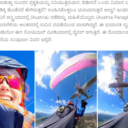
ರಾಡುತ್ತಾ ಸುಂದರ ಪ್ರಕೃತಿಯನ್ನು ಸವಿಯುತ್ತಿರುವಾಗ, ದಿಢೀರನೆ ಒಂದು ವಿಮಾನ ಬ
 ಡಿಕ್ಕಿ ಹೊಡೆದರೆ ಹೇಗಿರುತ್ತದೆ? ಊಹಿಸಿಕೊಳ್ಳಲೂ ಭಯವಾಗುತ್ತದೆ ಅಲ್ವಾ? ಇಂಥ
 ಆಸ್ಟ್ರಿಯಾದಲ್ಲಿ (Austria) ನಡೆದಿದ್ದು, ಮಹಿಳೆಯೊಬ್ಬರು (Austria Parag
ದಲೆಳೆಯ ಅಂತರದಲ್ಲಿ ಸಾವಿನ ದವಡೆಯಿಂದ ಪಾರಾಗಿದ್ದಾರೆ. ಈ ಭಯಾನಕ ದೃಶ್ಯ ಕ
ು, ವಿಡಿಯೋ ಈಗ ಸೋಷಿಯಲ್ ಮೀಡಿಯಾದಲ್ಲಿ ವೈರಲ್ ಆಗುತ್ತಿದೆ. ಈ ರೋಮಾ
 ಸಂಪೂರ್ಣ ವಿವರ ಇಲ್ಲಿದೆ: