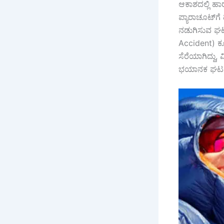
ಆಕಾಶದಲ್ಲಿ ಹಾ
ಪ್ಯಾರಾಚೂಟ್‌ಗೆ
ನಡುಗಿಸುವ ಘಟನೆ
Accident) ಕೂ
ಸೆರೆಯಾಗಿದ್ದ
ಭಯಾನಕ ಘಟನೆಯ