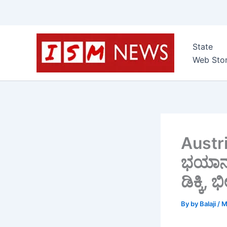
Skip
to
State
content
Web Stor
Austri
ಭಯಾನಕ
ಡಿಕ್ಕಿ
By
by Balaji
/
M