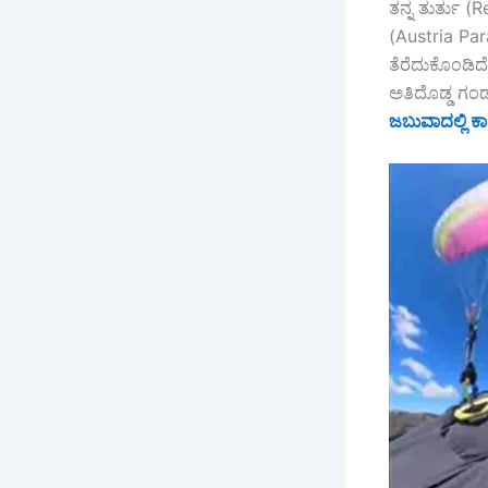
ತನ್ನ ತುರ್ತು (
(Austria Par
ತೆರೆದುಕೊಂಡಿದ
ಅತಿದೊಡ್ಡ ಗಂಡ
ಜಬುವಾದಲ್ಲಿ ಕಾ