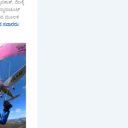
ಶಾತ್, ನೆಲಕ್ಕೆ
ಪ್ಯಾರಾಚೂಟ್
 ಆಗುವ ಮೂಲಕ
ದ ಸವಾರರು: