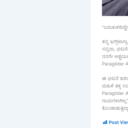
“ಬದುಕುಳಿದಿದ್ದೇ
ತನ್ನ ಇನ್ಸ್‌ಟಾ
ಸಬ್ರಿನಾ, ಘಟನೆಯ
ನನಗೇ ಆಶ್ಚರ್ಯವ
Paraglider 
ಈ ಘಟನೆ ಕುರಿತು
ಮಹಿಳೆ ತಕ್ಕ ಸ
Paraglider A
ಗಾಯಗಳಾಗಿಲ್ಲ” 
ಕೊಂಡಾಡುತ್ತಿದ್ದಾ
Post Vie