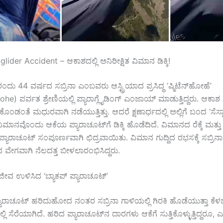
lider Accident – ಆಕಾಶದಲ್ಲಿ ಅನಿರೀಕ್ಷಿತ ವಿಮಾನ ಡಿಕ್ಕಿ!
ು 44 ವರ್ಷದ ಸಬ್ರಿನಾ ಎಂಬವರು ಆಸ್ಟ್ರಿಯಾದ ಪ್ರಸಿದ್ಧ ‘ಷ್ಮಿಟೆನ್‌ಹೋಹೆ’
e) ಪರ್ವತ ಶ್ರೇಣಿಯಲ್ಲಿ ಪ್ಯಾರಾಗ್ಲೈಡಿಂಗ್ ಎಂಜಾಯ್ ಮಾಡುತ್ತಿದ್ದರು. ಆಕಾಶ ಸ್ಪಷ
ಂಡಂತೆ ಮಧುರವಾಗಿ ನಡೆಯುತ್ತಿತ್ತು. ಆದರೆ ಕ್ಷಣಾರ್ಧದಲ್ಲಿ ಅಲ್ಲಿಗೆ ಬಂದ ‘ಸೆಸ
ಿಮಾನವೊಂದು ಆಕೆಯ ಪ್ಯಾರಾಚೂಟ್‌ಗೆ ಡಿಕ್ಕಿ ಹೊಡೆದಿದೆ. ವಿಮಾನದ ರೆಕ್ಕೆ ಮತ್ತು ಪ್ರ
ಪ್ಯಾರಾಚೂಟ್ ಸಂಪೂರ್ಣವಾಗಿ ಛಿದ್ರವಾಯಿತು. ವಿಮಾನ ಗುದ್ದಿದ ರಭಸಕ್ಕೆ ಸಬ್ರಿನ
ದ ವೇಗವಾಗಿ ನೆಲದತ್ತ ಬೀಳಲಾರಂಭಿಸಿದ್ದರು.
ಿ ಜೀವ ಉಳಿಸಿದ ‘ಬ್ಯಾಕಪ್ ಪ್ಯಾರಾಚೂಟ್’
ಪ್ಯಾರಾಚೂಟ್ ಹರಿದುಹೋದ ನಂತರ ಸಬ್ರಿನಾ ಗಾಳಿಯಲ್ಲಿ ಗಿರಕಿ ಹೊಡೆಯುತ್ತಾ ಕೆಳಬ
ದಲ್ಲಿ ಸೆರೆಯಾಗಿದೆ. ಹರಿದ ಪ್ಯಾರಾಚೂಟ್‌ನ ದಾರಗಳು ಆಕೆಗೆ ಸುತ್ತಿಕೊಳ್ಳುತ್ತಿದ್ದರೂ