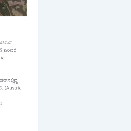
ಂಡಿರುವ
ೇನೆ ಎಂದರೆ
ria
‌ನಲ್ಲಿದ್ದ
ೆ. (Austria
ರು