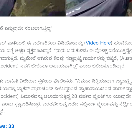
ನೆ ಎನ್ನುವುದೇ ನಂಬಲಾಗುತ್ತಿಲ್ಲ”
ಗ್ರಾಮ್‌ ಖಾತೆಯಲ್ಲಿ ಈ ಎದೆಗಾರಿಕೆಯ ವಿಡಿಯೋವನ್ನು (
Video Here
) ಹಂಚಿಕೊ
 ಬಗ್ಗೆ ಅಚ್ಚರಿ ವ್ಯಕ್ತಪಡಿಸಿದ್ದಾರೆ. “ನಾನು ಬದುಕುಳಿದು ಈ ಪೋಸ್ಟ್ ಬರೆಯುತ್ತಿದ್ದ
ಾಗುತ್ತಿದೆ. ಮೈಮೇಲೆ ಆಗಿರುವ ಕೆಲವು ಸಣ್ಣಪುಟ್ಟ ಗಾಯಗಳನ್ನು ಬಿಟ್ಟರೆ, (Aust
Accident) ನನಗೆ ಬೇರೇನೂ ಅಪಾಯವಾಗಿಲ್ಲ” ಎಂದು ಬರೆದುಕೊಂಡಿದ್ದಾರೆ.
 ಮಾಹಿತಿ ನೀಡಿರುವ ಸ್ಥಳೀಯ ಪೊಲೀಸರು, “ವಿಮಾನ ಡಿಕ್ಕಿಯಾದಾಗ ಪ್ಯಾರಾಗ್ಲೈಡರ್
ಮಯದಲ್ಲಿ ಬ್ಯಾಕಪ್ ಪ್ಯಾರಾಚೂಟ್ ಬಳಸಿದ್ದರಿಂದ ಪ್ರಾಣಾಪಾಯದಿಂದ ಪಾರಾಗಿದ್ದಾರ
ccident) ವಿಮಾನವನ್ನು ಚಲಾಯಿಸುತ್ತಿದ್ದ 28 ವರ್ಷದ ಪೈಲಟ್‌ಗೂ ಯಾವುದೇ
ಎಂದು ಸ್ಪಷ್ಟಪಡಿಸಿದ್ದಾರೆ. ಎರಡನೇ ಜನ್ಮ ಪಡೆದ ಸಬ್ರಿನಾಳ ಧೈರ್ಯವನ್ನು ನೆಟ್ಟಿಗ
ರೆ.
ws:
33