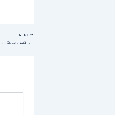
NEXT
Lucky Zodiac Signs : ಮಿಥುನ ರಾಶಿಯಲ್ಲಿ ಗುರು-ಶುಕ್ರರ ಅಪರೂಪದ ಸಂಯೋಗ: ಜೂನ್ 2ರವರೆಗೆ ಈ 6 ರಾಶಿಯವರಿಗೆ ಒಲಿಯಲಿದ್ದಾಳೆ ಅದೃಷ್ಟ ದೇವತೆ!