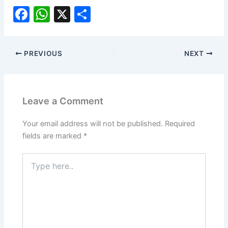
F
W
X
S
a
h
h
c
at
ar
PREVIOUS
NEXT
e
s
e
b
A
o
p
Leave a Comment
o
p
k
Your email address will not be published.
Required
fields are marked
*
Type
here..