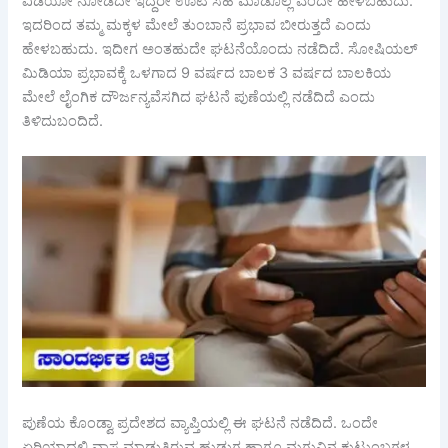
ವಿಡಿಯೋ ನೋಡದೇ ಇದ್ದರೇ ಊಟ ಸಹ ಮಾಡೊಲ್ಲ ಎಂದೇ ಹೇಳಬಹುದು.
ಇದರಿಂದ ತಮ್ಮ ಮಕ್ಕಳ ಮೇಲೆ ತುಂಬಾನೆ ಪ್ರಭಾವ ಬೀರುತ್ತದೆ ಎಂದು
ಹೇಳಬಹುದು. ಇದೀಗ ಅಂತಹುದೇ ಘಟನೆಯೊಂದು ನಡೆದಿದೆ. ಸೋಷಿಯಲ್
ಮಿಡಿಯಾ ಪ್ರಭಾವಕ್ಕೆ ಒಳಗಾದ 9 ವರ್ಷದ ಬಾಲಕ 3 ವರ್ಷದ ಬಾಲಕಿಯ
ಮೇಲೆ ಲೈಂಗಿಕ ದೌರ್ಜನ್ಯವೆಸಗಿದ ಘಟನೆ ಪುಣೆಯಲ್ಲಿ ನಡೆದಿದೆ ಎಂದು
ತಿಳಿದುಬಂದಿದೆ.
ಪುಣೆಯ ಕೊಂಡ್ವಾ ಪ್ರದೇಶದ ವ್ಯಾಪ್ತಿಯಲ್ಲಿ ಈ ಘಟನೆ ನಡೆದಿದೆ. ಒಂದೇ
ಏರಿಯಾದಲ್ಲಿ ವಾಸ ಮಾಡುತ್ತಿರುವ ಹುಡುಗ ಹಾಗೂ ಮಗುವಿನ ಕುಟುಂಬಗಳ