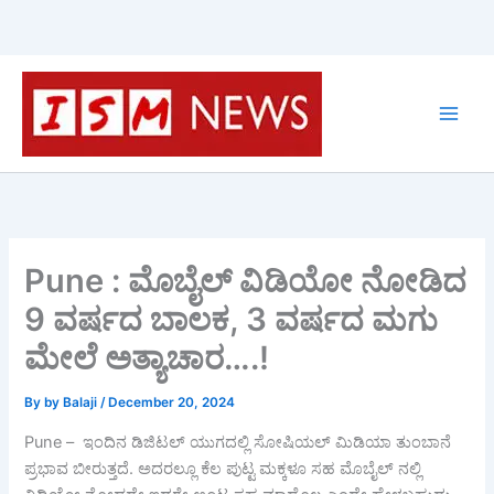
Skip
to
content
Pune : ಮೊಬೈಲ್ ವಿಡಿಯೋ ನೋಡಿದ
9 ವರ್ಷದ ಬಾಲಕ, 3 ವರ್ಷದ ಮಗು
ಮೇಲೆ ಅತ್ಯಾಚಾರ….!
By
by Balaji
/
December 20, 2024
Pune – ಇಂದಿನ ಡಿಜಿಟಲ್ ಯುಗದಲ್ಲಿ ಸೋಷಿಯಲ್ ಮಿಡಿಯಾ ತುಂಬಾನೆ
ಪ್ರಭಾವ ಬೀರುತ್ತದೆ. ಅದರಲ್ಲೂ ಕೆಲ ಪುಟ್ಟ ಮಕ್ಕಳೂ ಸಹ ಮೊಬೈಲ್ ನಲ್ಲಿ