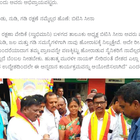
ಂದು ಅವರು ಅಭಿಪ್ರಾಯಪಟ್ಟರು.
ು, ನುಡಿ, ಗಡಿ ರಕ್ಷಣೆ ನಮ್ಮೆಲ್ಲರ ಹೊಣೆ: ಬಿಟಿಸಿ ಸೀನಾ
 ರಕ್ಷಣಾ ವೇದಿಕೆ (ಸ್ವಾಭಿಮಾನಿ) ಬಳಗದ ತಾಲೂಕು ಅಧ್ಯಕ್ಷ ಬಿಟಿಸಿ ಸೀನಾ ಅವರು
ುಡಿ, ಜಲ ಮತ್ತು ಗಡಿ ಸಮಸ್ಯೆಗಳಿಗಾಗಿ ನಾವು ಹೋರಾಟಕ್ಕೆ ನಿಲ್ಲುತ್ತೇವೆ. ಅದೇ ರೀತಿ
ೊಂದರೆಯಾದಾಗ ತಮ್ಮ ಪ್ರಾಣವನ್ನೇ ಪಣಕ್ಕಿಟ್ಟು ಹೋರಾಡುವ ಸೈನಿಕರಿಗೆ ನಾವೆಲ್ಲ
ಲದೆ ಬೆಂಬಲ ನೀಡಬೇಕು. ಹುತಾತ್ಮ ಮುರಳೀ ನಾಯಕ್ ಸೇರಿದಂತೆ ದೇಶದ ಎಲ್ಲಾ 
ಸುವ ಉದ್ದೇಶದಿಂದಲೇ ಈ ಅನ್ನದಾನ ಕಾರ್ಯಕ್ರಮವನ್ನು ಆಯೋಜಿಸಲಾಗಿದೆ” ಎಂದ