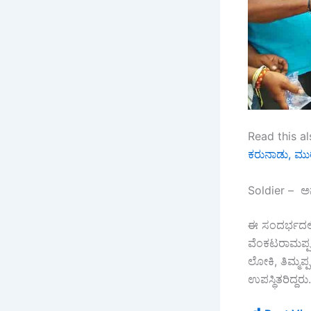
Read this al
ಕರುನಾಡು, ಮ
Soldier – ಅನ್
ಈ ಸಂದರ್ಭದಲ್
ವೆಂಕಟರಾಮಪ್ಪ
ಲೋಕಿ, ತಿಮ್ಮಪ
ಉಪಸ್ಥಿತರಿದ್ದರು.