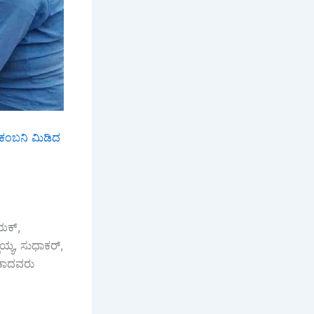
 ಕಂಬನಿ ಮಿಡಿದ
ಯಕ್,
್ಯ, ಸುಧಾಕರ್,
ಂತಾದವರು