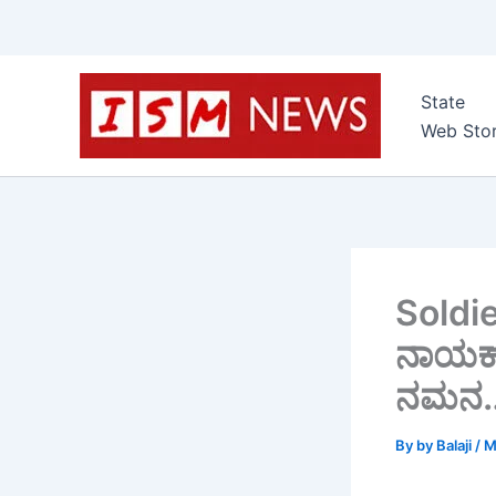
Skip
to
State
content
Web Stor
Soldie
ನಾಯಕ್ 
ನಮನ
By
by Balaji
/
M