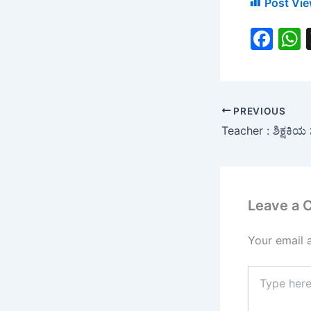
Post Vie
F
a
c
a
e
PREVIOUS
b
o
o
k
Leave a
Your email 
Type
here..