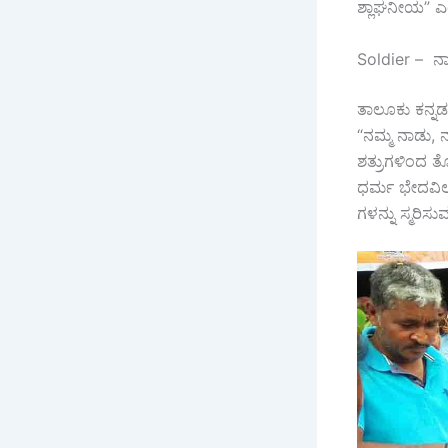
ಶ್ಲಾಘನೀಯ” ಎ
Soldier – ನಾಡ
ತಾಲೂಕು ಕನ್ನಡ
“ನಮ್ಮ ನಾಡು, ನ
ಶತ್ರುಗಳಿಂದ ತ
ಧರ್ಮ ಭೇದವಿಲ್
ಗಳನ್ನು ಸ್ಮರಿ