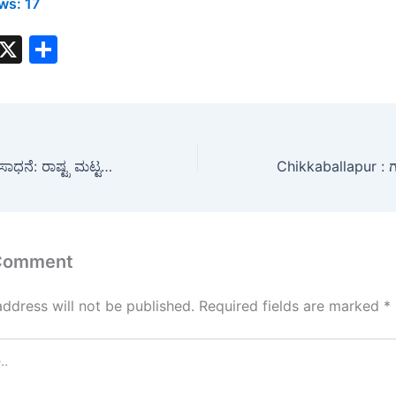
ws:
17
W
X
S
h
h
t
ar
s
e
A
Teacher : ಶಿಕ್ಷಕಿಯ ಸಾಧನೆ: ರಾಷ್ಟ್ರ ಮಟ್ಟದ 100 ಮೀಟರ್ ಓಟದ ಸ್ಪರ್ಧೆಗೆ ಆಯ್ಕೆ…..!
p
p
 Comment
address will not be published.
Required fields are marked
*