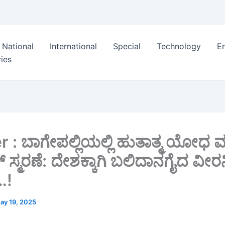
National
International
Special
Technology
E
ies
r : ಬಾಗೇಪಲ್ಲಿಯಲ್ಲಿ ಹುತಾತ್ಮ ಯೋಧ 
ಸ್ಮರಣೆ: ದೇಶಕ್ಕಾಗಿ ಬಲಿದಾನಗೈದ ವೀರನ
…!
ay 19, 2025