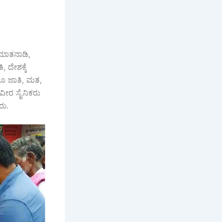
 ಮಾತನಾಡಿ,
, ದೇಶಕ್ಕೆ
ರೂ ಜಾತಿ, ಮತ,
ವೀರ ಸೈನಿಕರು
ರು.