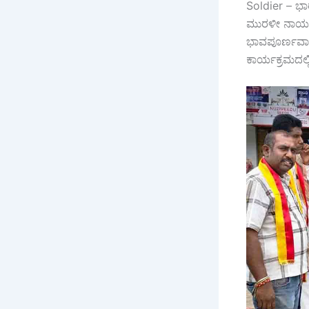
Soldier – ಭಾ
ಮುರಳೀ ನಾಯಕ್ ಅ
ಭಾವಪೂರ್ಣವಾಗಿ
ಕಾರ್ಯಕ್ರಮದಲ್