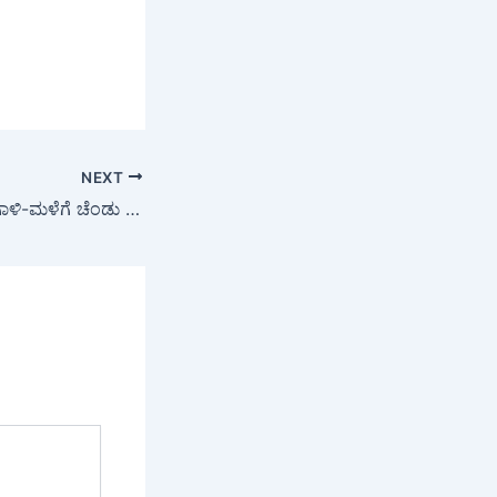
NEXT
Chikkaballapur : ಗಾಳಿ-ಮಳೆಗೆ ಚೆಂಡು ಹೂ ಬೆಳೆ ನಾಶ – ಸಂಕಷ್ಟದಲ್ಲಿ ರೈತ, ಪರಿಹಾರಕ್ಕೆ ಮೊರೆ…!