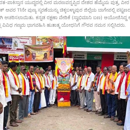
ರತ-ಪಾಕಿಸ್ತಾನ ಯುದ್ಧದಲ್ಲಿ ವೀರ ಮರಣವನ್ನಪ್ಪಿದ ದೇಶದ ಹೆಮ್ಮೆಯ ಪುತ್ರ, 
ವರ 11ನೇ ಪುಣ್ಯ ಸ್ಮರಣೆಯನ್ನು ಚಿಕ್ಕಬಳ್ಳಾಪುರ ಜಿಲ್ಲೆಯ ಬಾಗೇಪಲ್ಲಿ ಪಟ್ಟಣದಲ
 ಆಚರಿಸಲಾಯಿತು. ಕನ್ನಡ ರಕ್ಷಣಾ ವೇದಿಕೆ (ಸ್ವಾಭಿಮಾನಿ ಬಣ) ಆಯೋಜಿಸಿದ್ದ 
ಲಿ ವಿವಿಧ ಗಣ್ಯರು ಭಾಗವಹಿಸಿ ಹುತಾತ್ಮ ಯೋಧನಿಗೆ ಗೌರವ ನಮನ ಸಲ್ಲಿಸಿದರು.