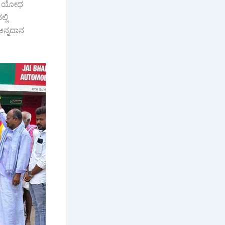
ವೀರ ಯೋಧ
್ಲಿ
ಅನ್ನದಾನ