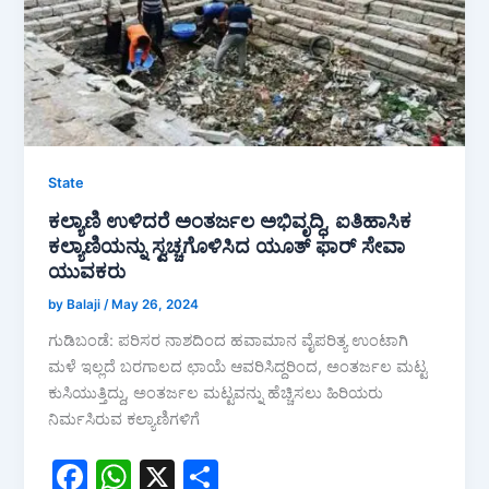
o
p
k
State
ಕಲ್ಯಾಣಿ ಉಳಿದರೆ ಅಂತರ್ಜಲ ಅಭಿವೃದ್ಧಿ, ಐತಿಹಾಸಿಕ
ಕಲ್ಯಾಣಿಯನ್ನು ಸ್ವಚ್ಚಗೊಳಿಸಿದ ಯೂತ್ ಫಾರ್ ಸೇವಾ
ಯುವಕರು
by Balaji
/
May 26, 2024
ಗುಡಿಬಂಡೆ: ಪರಿಸರ ನಾಶದಿಂದ ಹವಾಮಾನ ವೈಪರಿತ್ಯ ಉಂಟಾಗಿ
ಮಳೆ ಇಲ್ಲದೆ ಬರಗಾಲದ ಛಾಯೆ ಆವರಿಸಿದ್ದರಿಂದ, ಅಂತರ್ಜಲ ಮಟ್ಟ
ಕುಸಿಯುತ್ತಿದ್ದು, ಅಂತರ್ಜಲ ಮಟ್ಟವನ್ನು ಹೆಚ್ಚಿಸಲು ಹಿರಿಯರು
ನಿರ್ಮಸಿರುವ ಕಲ್ಯಾಣಿಗಳಿಗೆ
F
W
X
S