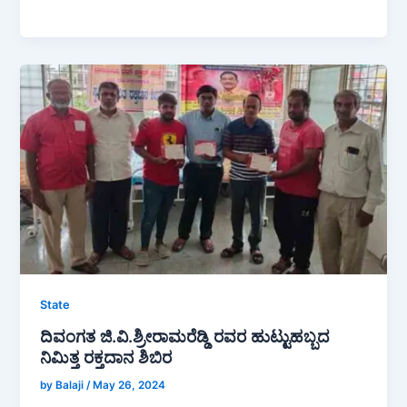
a
h
h
c
at
ar
e
s
e
b
A
o
p
o
p
k
State
ದಿವಂಗತ ಜಿ.ವಿ.ಶ್ರೀರಾಮರೆಡ್ಡಿ ರವರ ಹುಟ್ಟುಹಬ್ಬದ
ನಿಮಿತ್ತ ರಕ್ತದಾನ ಶಿಬಿರ
by Balaji
/
May 26, 2024