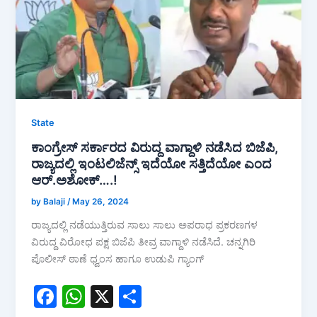
o
p
k
State
ಕಾಂಗ್ರೇಸ್ ಸರ್ಕಾರದ ವಿರುದ್ದ ವಾಗ್ದಾಳಿ ನಡೆಸಿದ ಬಿಜೆಪಿ,
ರಾಜ್ಯದಲ್ಲಿ ಇಂಟಲಿಜೆನ್ಸ್ ಇದೆಯೋ ಸತ್ತಿದೆಯೋ ಎಂದ
ಆರ್.ಅಶೋಕ್….!
by Balaji
/
May 26, 2024
ರಾಜ್ಯದಲ್ಲಿ ನಡೆಯುತ್ತಿರುವ ಸಾಲು ಸಾಲು ಅಪರಾಧ ಪ್ರಕರಣಗಳ
ವಿರುದ್ದ ವಿರೋಧ ಪಕ್ಷ ಬಿಜೆಪಿ ತೀವ್ರ ವಾಗ್ದಾಳಿ ನಡೆಸಿದೆ. ಚನ್ನಗಿರಿ
ಪೊಲೀಸ್ ಠಾಣೆ ಧ್ವಂಸ ಹಾಗೂ ಉಡುಪಿ ಗ್ಯಾಂಗ್
F
W
X
S