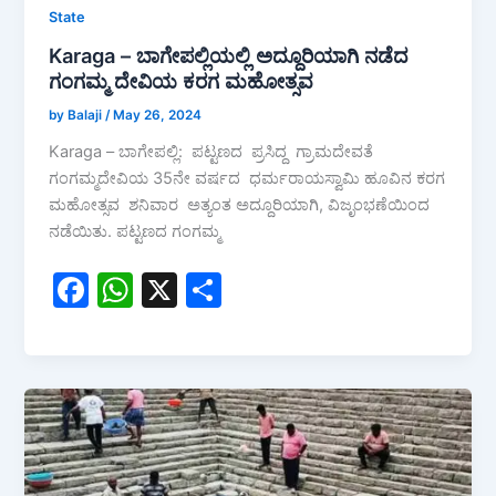
State
Karaga – ಬಾಗೇಪಲ್ಲಿಯಲ್ಲಿ ಅದ್ದೂರಿಯಾಗಿ ನಡೆದ
ಗಂಗಮ್ಮ ದೇವಿಯ ಕರಗ ಮಹೋತ್ಸವ
by Balaji
/
May 26, 2024
Karaga – ಬಾಗೇಪಲ್ಲಿ: ಪಟ್ಟಣದ ಪ್ರಸಿದ್ದ ಗ್ರಾಮದೇವತೆ
ಗಂಗಮ್ಮದೇವಿಯ 35ನೇ ವರ್ಷದ ಧರ್ಮರಾಯಸ್ವಾಮಿ ಹೂವಿನ ಕರಗ
ಮಹೋತ್ಸವ ಶನಿವಾರ ಅತ್ಯಂತ ಅದ್ದೂರಿಯಾಗಿ, ವಿಜೃಂಭಣೆಯಿಂದ
ನಡೆಯಿತು. ಪಟ್ಟಣದ ಗಂಗಮ್ಮ
F
W
X
S
a
h
h
c
at
ar
e
s
e
b
A
o
p