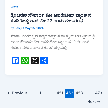
State
ಶ್ರೀ ಚರಣ್ ಸೌಹಾರ್ದ ಕೋ ಅಪರೇಟೀವ್ ಬ್ಯಾಂಕ್ ನ
ಕೊಡಿಗೆಹಳ್ಳಿ ಶಾಖೆ ಮೇ 27 ರಂದು ಶುಭಾರಂಭ
by Balaji
/
May 25, 2024
ಸಹಕಾರಿ ರಂಗದಲ್ಲಿ ಮಹತ್ವದ ಹೆಗ್ಗುರುತುಗಳನ್ನು ಮೂಡಿಸುತ್ತಿರುವ ಶ್ರೀ
ಚರಣ್ ಸೌಹಾರ್ದ ಕೋ ಆಪರೇಟೀವ್ ಬ್ಯಾಂಕ್ ನ 10 ನೇ ಶಾಖೆ
ಸಹಕಾರಿ ನಗರ ಸಮೀಪದ ಕೊಡಿಗೆ ಹಳ್ಳಿಯಲ್ಲಿ
F
W
X
S
a
h
h
c
at
ar
e
s
e
b
A
←
Previous
1
…
451
452
453
…
473
o
p
Next
→
o
p