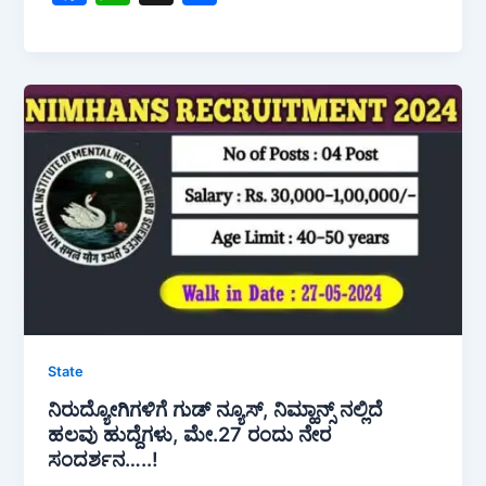
a
h
h
c
at
ar
e
s
e
b
A
o
p
o
p
k
State
ನಿರುದ್ಯೋಗಿಗಳಿಗೆ ಗುಡ್ ನ್ಯೂಸ್, ನಿಮ್ಹಾನ್ಸ್ ನಲ್ಲಿದೆ
ಹಲವು ಹುದ್ದೆಗಳು, ಮೇ.27 ರಂದು ನೇರ
ಸಂದರ್ಶನ…..!