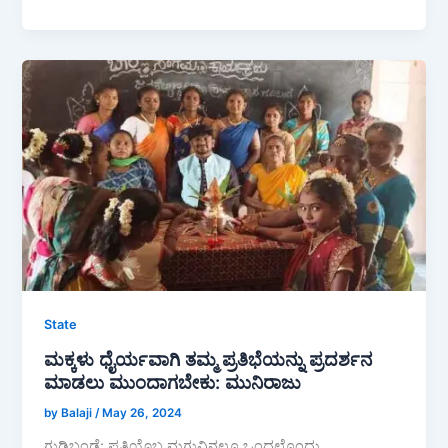
a
h
h
c
at
ar
e
s
e
b
A
o
p
o
p
k
State
ಮಕ್ಕಳು ಧೈರ್ಯವಾಗಿ ತಮ್ಮ ಪ್ರತಿಭೆಯನ್ನು ಪ್ರದರ್ಶನ
ಮಾಡಲು ಮುಂದಾಗಬೇಕು: ಮುನಿರಾಜು
by Balaji
/
May 26, 2024
ಗುಡಿಬಂಡೆ: ಪ್ರತಿಯೊಬ್ಬ ಮಗುವಿನಲ್ಲೂ ಒಂದಲ್ಲೊಂದು