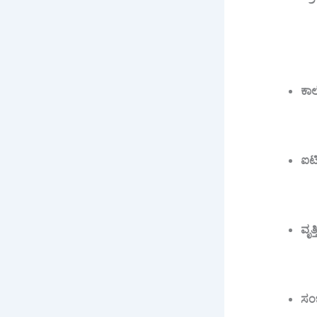
ಕಾ
ಐಟ
ವೃತ್
ಸಂ