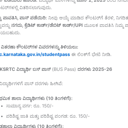
ಸ್
ಪಡೆಯಲು
ಹೊರಡಿ
:
ವಿದ್ಯಾರ್ಥಿ ಪಾಸ್‌ಗಳನ್ನು
ಜೂನ್
2, 2025
ರಿಂದ ನಿಗದಿ
ಟರ್‌ಗಳಲ್ಲಿ ವಿತರಿಸಲಾಗುವುದು.
ಕ
ಪಾವತಿಸಿ
,
ಪಾಸ್
ಪಡೆಯಿರಿ
:
ನೀವು ಆಯ್ಕೆ ಮಾಡಿದ ಕೌಂಟರ್‌ಗೆ ತೆರಳಿ, ನಿಗದಿ
್ಕವನ್ನು
ನಗದು
,
ಕ್ರೆಡಿಟ್
ಕಾರ್ಡ್
/
ಡೆಬಿಟ್
ಕಾರ್ಡ್
/UPI
ಮೂಲಕ ಪಾವತಿಸಿ ನಿಮ್ಮ ಪ
ೆಯಬಹುದು.
್
ವಿತರಣಾ
ಕೌಂಟರ್‌
ಗಳ
ವಿವರಗಳನ್ನು
ತಿಳಿಯಲು:
tc.karnataka.gov.in/studentpass
ಈ ಲಿಂಕ್‌ಗೆ ಭೇಟಿ ನೀಡಿ.
– KSRTC
ವಿದ್ಯಾರ್ಥಿ
ಬಸ್
ಪಾಸ್
(BUS Pass)
ದರಗಳು
2025-26
ಿದ್ಯಾರ್ಥಿಗಳಿಗೆ ಪಾಸ್ ದರಗಳು ಹೀಗಿವೆ:
ಾಥಮಿಕ
ಶಾಲಾ
ವಿದ್ಯಾರ್ಥಿಗಳು
(10
ತಿಂಗಳಿಗೆ
):
ಸಾಮಾನ್ಯ ವರ್ಗ: ರೂ. 150/-
ಪರಿಶಿಷ್ಟ ಜಾತಿ ಮತ್ತು ಪರಿಶಿಷ್ಟ ಪಂಗಡ: ರೂ. 150/-
ೌಢಶಾಲಾ
ವಿದ್ಯಾರ್ಥಿಗಳು
(10
ತಿಂಗಳಿಗೆ
):