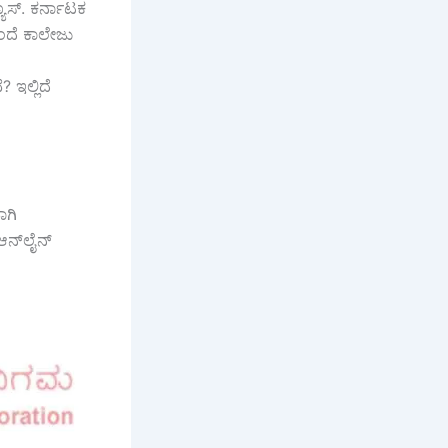
ಯೂಸ್. ಕರ್ನಾಟಕ
ಮುಂದೆ ಕಾಲೇಜು
 ಇಲ್ಲಿದೆ
ಾಗಿ
ಆನ್‌ಲೈನ್