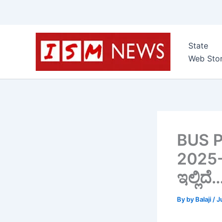
Skip
to
State
content
Web Stor
BUS Pa
2025-2
ಇಲ್ಲಿದೆ
By
by Balaji
/
J