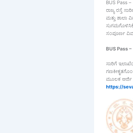
BUS Pass – ಶೈ
ರಾಜ್ಯ ರಸ್ತೆ ಸ
ಮತ್ತು ಶಾಲಾ ವಿ
ಸುಗಮಗೊಳಿಸಿಕೊಳ
ಸಂಪೂರ್ಣ ವಿವ
BUS Pass 
ಸಾರಿಗೆ ಇಲಾಖೆ
ಗಣಕೀಕೃತಗೊಂಡಿ
ಮೂಲಕ ಅರ್ಜಿ 
https://sev