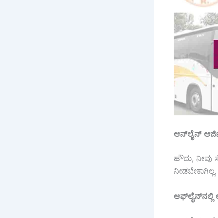
ಆನ್
ಲೈನ್
ಅರ್ಜ
ಹೌದು, ನೀವು ಸ
ನೀಡಬೇಕಾಗಿಲ್
ಆಫ್
ಲೈನ್
ನಲ್ಲಿ