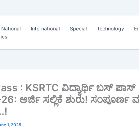
National
International
Special
Technology
E
ies
ss : KSRTC ವಿದ್ಯಾರ್ಥಿ ಬಸ್ ಪಾಸ್
6: ಅರ್ಜಿ ಸಲ್ಲಿಕೆ ಶುರು! ಸಂಪೂರ್ಣ ಮ
….!
une 1, 2025