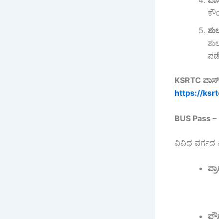
ಪಾ
ಕೌಂ
ಶುಲ್
ಶುಲ
ಪಡ
KSRTC
ಪಾಸ
https://ksr
BUS Pass 
ವಿವಿಧ ವರ್ಗದ ವ
ಪ್ರ
ಪ್ರ