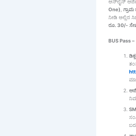
ಆನ್‌ಲೈನ್ ಅರ್ಜಿ
One)
,
ಗ್ರಾಮ
ನೀಡಿ ಅಲ್ಲಿನ 
ರೂ. 30/-
ಸೇ
BUS Pass – 
ಡಿಕ
ತಂತ
ht
ಮಾಡ
ಅರ್
ನಿ
S
ಸಂಖ
ಬರು