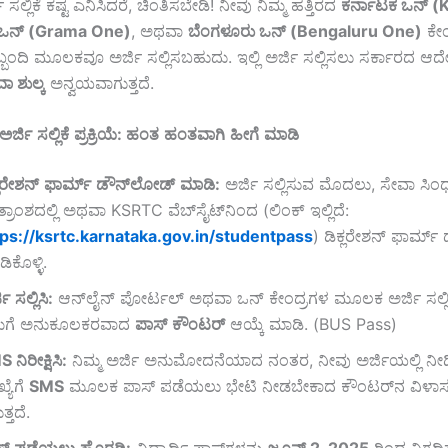
 ಸಲ್ಲಿಕೆ ಕಷ್ಟ ಎನಿಸಿದರೆ, ಚಿಂತಿಸಬೇಡಿ! ನೀವು ನಿಮ್ಮ ಹತ್ತಿರದ
ಕರ್ನಾಟಕ
ಒನ್ (
ಒನ್ (Grama One)
, ಅಥವಾ
ಬೆಂಗಳೂರು
ಒನ್ (Bengaluru One)
ಕೇಂ
ಸಿಬ್ಬಂದಿ ಮೂಲಕವೂ ಅರ್ಜಿ ಸಲ್ಲಿಸಬಹುದು. ಇಲ್ಲಿ ಅರ್ಜಿ ಸಲ್ಲಿಸಲು ಸರ್ಕಾರದ 
ವಾ
ಶುಲ್ಕ
ಅನ್ವಯವಾಗುತ್ತದೆ.
ಅರ್ಜಿ
ಸಲ್ಲಿಕೆ
ಪ್ರಕ್ರಿಯೆ
:
ಹಂತ
ಹಂತವಾಗಿ
ಹೀಗೆ
ಮಾಡಿ
್ಲರೇಶನ್
ಫಾರ್ಮ್
ಡೌನ್
ಲೋಡ್
ಮಾಡಿ
:
ಅರ್ಜಿ ಸಲ್ಲಿಸುವ ಮೊದಲು, ಸೇವಾ ಸಿಂ
್ರಾಂಶದಲ್ಲಿ ಅಥವಾ KSRTC ವೆಬ್‌ಸೈಟ್‌ನಿಂದ (ಲಿಂಕ್ ಇಲ್ಲಿದೆ:
tps://ksrtc.karnataka.gov.in/studentpass
) ಡಿಕ್ಲರೇಶನ್ ಫಾರ್ಮ
ಿಕೊಳ್ಳಿ.
ಜಿ
ಸಲ್ಲಿಸಿ
:
ಆನ್‌ಲೈನ್ ಪೋರ್ಟಲ್ ಅಥವಾ ಒನ್ ಕೇಂದ್ರಗಳ ಮೂಲಕ ಅರ್ಜಿ ಸಲ್ಲ
ಮಗೆ ಅನುಕೂಲಕರವಾದ
ಪಾಸ್
ಕೌಂಟರ್
ಆಯ್ಕೆ ಮಾಡಿ. (BUS Pass)
MS
ನಿರೀಕ್ಷಿಸಿ
:
ನಿಮ್ಮ ಅರ್ಜಿ ಅನುಮೋದನೆಯಾದ ನಂತರ, ನೀವು ಅರ್ಜಿಯಲ್ಲಿ ನೀ
್ಯೆಗೆ
SMS
ಮೂಲಕ ಪಾಸ್ ಪಡೆಯಲು ಭೇಟಿ ನೀಡಬೇಕಾದ ಕೌಂಟರ್‌ನ ವಿಳಾಸ
ತ್ತದೆ.