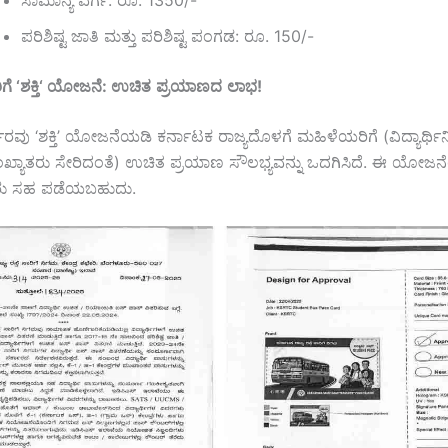
ಪರಿಶಿಷ್ಟ ಜಾತಿ ಮತ್ತು ಪರಿಶಿಷ್ಟ ಪಂಗಡ: ರೂ. 150/-
ಗೆ
‘
ಶಕ್ತಿ
‘
ಯೋಜನೆ
:
ಉಚಿತ
ಪ್ರಯಾಣದ
ಲಾಭ
!
ಾರವು ‘ಶಕ್ತಿ’ ಯೋಜನೆಯಡಿ ಕರ್ನಾಟಕ ರಾಜ್ಯದೊಳಗೆ ಮಹಿಳೆಯರಿಗೆ (ವಿದ್ಯಾರ್ಥಿ
ಸಂಖ್ಯಾತರು ಸೇರಿದಂತೆ) ಉಚಿತ ಪ್ರಯಾಣ ಸೌಲಭ್ಯವನ್ನು ಒದಗಿಸಿದೆ. ಈ ಯೋಜ
ಿಯರು ಸಹ ಪಡೆಯಬಹುದು.