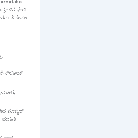
Karnataka
ದ್ರಗಳಿಗೆ ಭೇಟಿ
ಆದೇಶದಂತೆ ಕೇವಲ
ಧು
್ ಡೌನ್‌ಲೋಡ್
ಿಸುವಾಗ,
ಡಿದ ಮೊಬೈಲ್
 ಮಾಹಿತಿ