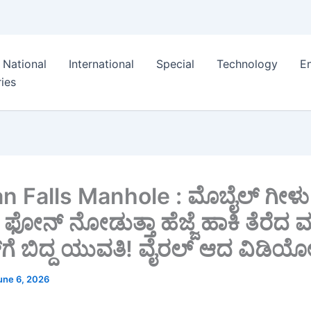
National
International
Special
Technology
E
ies
 Falls Manhole : ಮೊಬೈಲ್ ಗೀಳ
ಫೋನ್ ನೋಡುತ್ತಾ ಹೆಜ್ಜೆ ಹಾಕಿ ತೆರೆದ ಮ್
ೆ ಬಿದ್ದ ಯುವತಿ! ವೈರಲ್ ಆದ ವಿಡಿಯೋ
une 6, 2026