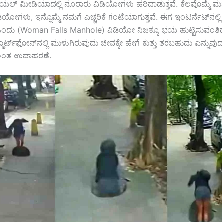
ಷಿಯಲ್ ಮೀಡಿಯಾದಲ್ಲಿ ನೂರಾರು ವಿಡಿಯೋಗಳು ಹರಿದಾಡುತ್ತವೆ. ಕೆಲವೊಮ್ಮೆ 
ೋಗಳು, ಇನ್ನೊಮ್ಮೆ ನಮಗೆ ಎಚ್ಚರಿಕೆ ಗಂಟೆಯಾಗುತ್ತವೆ. ಈಗ ಇಂಟರ್ನೆಟ್‌ನಲ್ಲಿ 
ಒಂದು (Woman Falls Manhole) ವಿಡಿಯೋ ನಿಜಕ್ಕೂ ಭಯ ಹುಟ್ಟಿಸುವಂತಿದೆ. 
ರ್ಟ್‌ಫೋನ್‌ನಲ್ಲಿ ಮುಳುಗಿರುವುದು ಜೀವಕ್ಕೇ ಹೇಗೆ ಕುತ್ತು ತರಬಹುದು ಎನ್ನುವುದಕ
ಲಂತ ಉದಾಹರಣೆ.