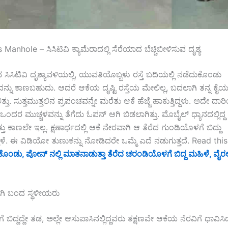
anhole – ಸಿಸಿಟಿವಿ ಕ್ಯಾಮೆರಾದಲ್ಲಿ ಸೆರೆಯಾದ ಬೆಚ್ಚಿಬೀಳಿಸುವ ದೃಶ್ಯ
ಸಿಸಿಟಿವಿ ದೃಶ್ಯಾವಳಿಯಲ್ಲಿ, ಯುವತಿಯೊಬ್ಬಳು ರಸ್ತೆ ಬದಿಯಲ್ಲಿ ನಡೆದುಕೊಂಡು
ನ್ನು ಕಾಣಬಹುದು. ಆದರೆ ಆಕೆಯ ದೃಷ್ಟಿ ರಸ್ತೆಯ ಮೇಲಿಲ್ಲ, ಬದಲಾಗಿ ತನ್ನ ಕೈಯಲ
ು. ಸುತ್ತಮುತ್ತಲಿನ ಪ್ರಪಂಚವನ್ನೇ ಮರೆತು ಆಕೆ ಹೆಜ್ಜೆ ಹಾಕುತ್ತಿದ್ದಳು. ಅದೇ ದಾರಿ
ಂದರ ಮುಚ್ಚಳವನ್ನು ತೆಗೆದು ಓಪನ್ ಆಗಿ ಬಿಡಲಾಗಿತ್ತು. ಮೊಬೈಲ್ ಧ್ಯಾನದಲ್ಲಿದ್ದ 
ತು ಕಾಣಲೇ ಇಲ್ಲ. ಕ್ಷಣಾರ್ಧದಲ್ಲಿ ಆಕೆ ನೇರವಾಗಿ ಆ ತೆರೆದ ಗುಂಡಿಯೊಳಗೆ ಬಿದ್ದು
ತಾಳೆ. ಈ ವಿಡಿಯೋ ತುಣುಕನ್ನು ನೋಡಿದರೇ ಒಮ್ಮೆ ಎದೆ ನಡುಗುತ್ತದೆ. Read this
ತಿಕೊಂಡು, ಪೋನ್ ನಲ್ಲಿ ಮಾತನಾಡುತ್ತಾ ತೆರೆದ ಚರಂಡಿಯೊಳಗೆ ಬಿದ್ದ ಮಹಿಳೆ, ವೈ
ಗಿ ಬಂದ ಸ್ಥಳೀಯರು
ಬಿದ್ದದ್ದೇ ತಡ, ಅಲ್ಲೇ ಆಸುಪಾಸಿನಲ್ಲಿದ್ದವರು ತಕ್ಷಣವೇ ಆಕೆಯ ನೆರವಿಗೆ ಧಾವಿಸಿದ್ದಾ