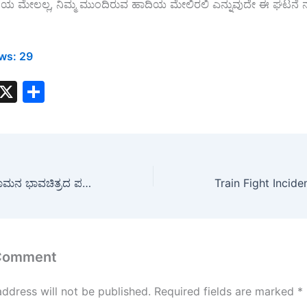
ಯ ಮೇಲಲ್ಲ, ನಿಮ್ಮ ಮುಂದಿರುವ ಹಾದಿಯ ಮೇಲಿರಲಿ ಎನ್ನುವುದೇ ಈ ಘಟನೆ
ws:
29
W
X
S
h
h
t
ar
s
e
A
King Cobra : ಶ್ರೀರಾಮನ ಭಾವಚಿತ್ರದ ಪಕ್ಕದಲ್ಲಿ ನಾಗರಹಾವು! ದೇವರ ಕೋಣೆಯಲ್ಲಿನ ಅಪರೂಪದ ದೃಶ್ಯ ವೈರಲ್
p
p
 Comment
address will not be published.
Required fields are marked
*