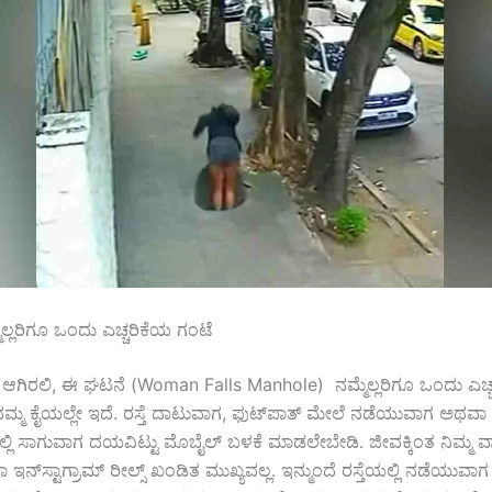
ಲ್ಲರಿಗೂ ಒಂದು ಎಚ್ಚರಿಕೆಯ ಗಂಟೆ
ೇ ಆಗಿರಲಿ, ಈ ಘಟನೆ (Woman Falls Manhole) ನಮ್ಮೆಲ್ಲರಿಗೂ ಒಂದು ಎಚ್
ೆ ನಮ್ಮ ಕೈಯಲ್ಲೇ ಇದೆ. ರಸ್ತೆ ದಾಟುವಾಗ, ಫುಟ್‌ಪಾತ್ ಮೇಲೆ ನಡೆಯುವಾಗ ಅಥವ
ಲ್ಲಿ ಸಾಗುವಾಗ ದಯವಿಟ್ಟು ಮೊಬೈಲ್ ಬಳಕೆ ಮಾಡಲೇಬೇಡಿ. ಜೀವಕ್ಕಿಂತ ನಿಮ್ಮ ವಾ
ನ್‌ಸ್ಟಾಗ್ರಾಮ್ ರೀಲ್ಸ್ ಖಂಡಿತ ಮುಖ್ಯವಲ್ಲ. ಇನ್ಮುಂದೆ ರಸ್ತೆಯಲ್ಲಿ ನಡೆಯುವಾಗ 