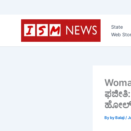
Skip
to
State
content
Web Stor
Woman
ಫಜೀತಿ: 
ಹೋಲ್‌ಗ
By
by Balaji
/
J