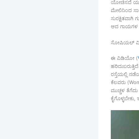
ಯೋಚಿಸದೆ ಯುವ
ಮೇಲಿನಿಂದ ಸಾಥ
ಸುರಕ್ಷಿತವಾಗಿ
ಆದ ಗಾಯಗಳ ಬಗ್
ಸೋಷಿಯಲ್ ಮೀಡ
ಈ ವಿಡಿಯೋ (
ಹರಿದುಬರುತ್ತಿ
ರಸ್ತೆಯಲ್ಲಿ 
ಕೆಲವರು (Woma
ಮುಚ್ಚಳ ತೆಗೆದು
ಕೈಗೊಳ್ಳಬೇಕು,