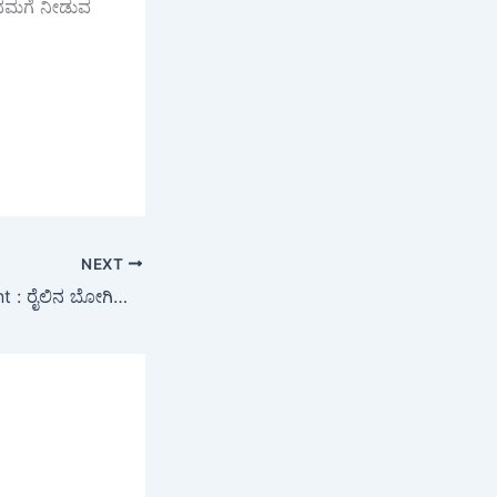
 ನಮಗೆ ನೀಡುವ
NEXT
Train Fight Incident : ರೈಲಿನ ಬೋಗಿಯೇ ಕುಸ್ತಿ ಅಖಾಡವಾಯ್ತು, ಲಗೇಜ್ ವಿಚಾರಕ್ಕೆ ಯುವಕನಿಗೆ ಹಿಗ್ಗಾಮುಗ್ಗಾ ಥಳಿಸಿದ ಮಹಿಳೆ…!