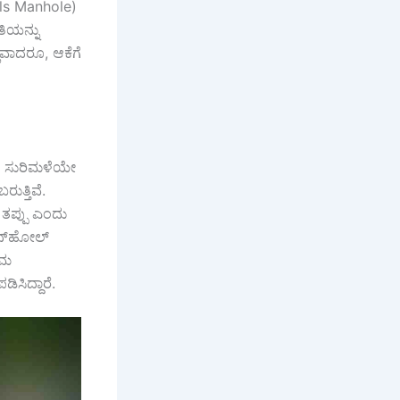
lls Manhole)
ಿಯನ್ನು
ಲವಾದರೂ, ಆಕೆಗೆ
‌ಗಳ ಸುರಿಮಳೆಯೇ
ುತ್ತಿವೆ.
ತಪ್ಪು ಎಂದು
ಾನ್‌ಹೋಲ್
ರಮ
ಸಿದ್ದಾರೆ.