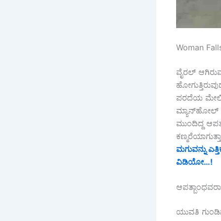
Woman Falls M
ವೈರಲ್ ಆಗಿರುವ 
ಹೋಗುತ್ತಿರುವುದ
ಪರದೆಯ ಮೇಲಿತ್ತ
ಮ್ಯಾನ್‌ಹೋಲ್ ಒ
ಮುಂದಿದ್ದ ಆಪತ್
ಕಣ್ಮರೆಯಾಗುತ್
ಮಗುವನ್ನು ಎತ್
ವಿಡಿಯೋ…!
ಆಪತ್ಬಾಂಧವರಾ
ಯುವತಿ ಗುಂಡಿಗೆ 