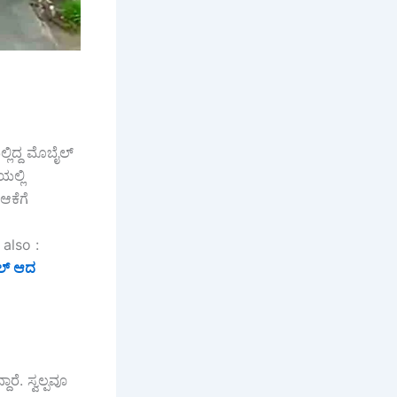
್ಲಿದ್ದ ಮೊಬೈಲ್
ಯಲ್ಲಿ
ಆಕೆಗೆ
 also :
ರಲ್ ಆದ
ರೆ. ಸ್ವಲ್ಪವೂ