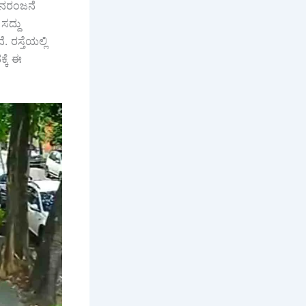
ಮನರಂಜನೆ
ಸದ್ದು
ರಸ್ತೆಯಲ್ಲಿ
್ಕೆ ಈ