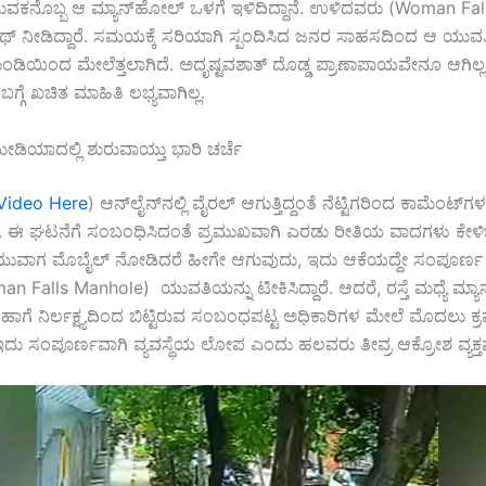
ಕನೊಬ್ಬ ಆ ಮ್ಯಾನ್‌ಹೋಲ್ ಒಳಗೆ ಇಳಿದಿದ್ದಾನೆ. ಉಳಿದವರು (Woman Fa
್ ನೀಡಿದ್ದಾರೆ. ಸಮಯಕ್ಕೆ ಸರಿಯಾಗಿ ಸ್ಪಂದಿಸಿದ ಜನರ ಸಾಹಸದಿಂದ ಆ ಯುವತ
 ಗುಂಡಿಯಿಂದ ಮೇಲೆತ್ತಲಾಗಿದೆ. ಅದೃಷ್ಟವಶಾತ್ ದೊಡ್ಡ ಪ್ರಾಣಾಪಾಯವೇನೂ ಆಗಿಲ್
ಗೆ ಖಚಿತ ಮಾಹಿತಿ ಲಭ್ಯವಾಗಿಲ್ಲ.
ಿಯಾದಲ್ಲಿ ಶುರುವಾಯ್ತು ಭಾರಿ ಚರ್ಚೆ
Video Here
) ಆನ್‌ಲೈನ್‌ನಲ್ಲಿ ವೈರಲ್ ಆಗುತ್ತಿದ್ದಂತೆ ನೆಟ್ಟಿಗರಿಂದ ಕಾಮೆಂಟ್
ದೆ. ಈ ಘಟನೆಗೆ ಸಂಬಂಧಿಸಿದಂತೆ ಪ್ರಮುಖವಾಗಿ ಎರಡು ರೀತಿಯ ವಾದಗಳು ಕೇಳಿಬರ
ನಡೆಯುವಾಗ ಮೊಬೈಲ್ ನೋಡಿದರೆ ಹೀಗೇ ಆಗುವುದು, ಇದು ಆಕೆಯದ್ದೇ ಸಂಪೂರ್ಣ 
n Falls Manhole) ಯುವತಿಯನ್ನು ಟೀಕಿಸಿದ್ದಾರೆ. ಆದರೆ, ರಸ್ತೆ ಮಧ್ಯೆ ಮ್ಯ
 ಹಾಗೆ ನಿರ್ಲಕ್ಷ್ಯದಿಂದ ಬಿಟ್ಟಿರುವ ಸಂಬಂಧಪಟ್ಟ ಅಧಿಕಾರಿಗಳ ಮೇಲೆ ಮೊದಲು ಕ್
 ಇದು ಸಂಪೂರ್ಣವಾಗಿ ವ್ಯವಸ್ಥೆಯ ಲೋಪ ಎಂದು ಹಲವರು ತೀವ್ರ ಆಕ್ರೋಶ ವ್ಯಕ್ತಪಡಿ