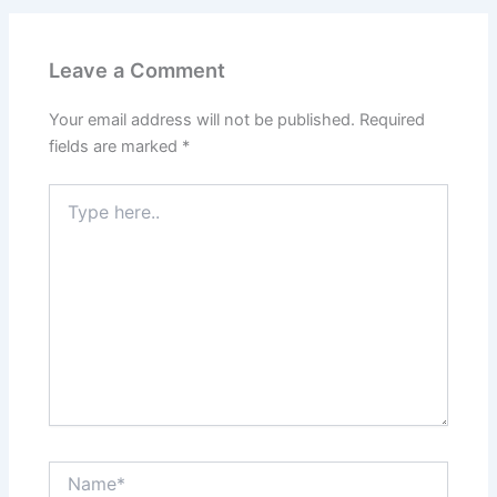
b
A
o
p
Leave a Comment
o
p
k
Your email address will not be published.
Required
fields are marked
*
Type
here..
Name*