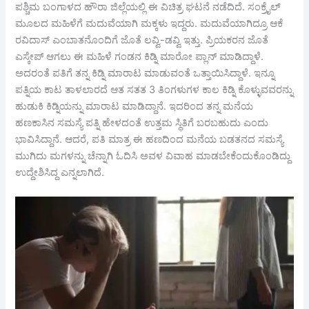
ಪಶ್ಚಿಮ ಬಂಗಾಳದ ಹೌರಾ ಜಿಲ್ಲೆಯಲ್ಲಿ ಈ ವಿಚಿತ್ರ ಘಟನೆ ನಡೆದಿದೆ. ಸಂಕ್ರೈಲ್
ಮೂಲದ ಮಹಿಳೆಗೆ ಮದುವೆಯಾಗಿ ಮಕ್ಕಳು ಇದ್ದರು. ಮದುವೆಯಾಗಿದ್ರೂ ಆಕೆ
ರವಿದಾಸ್​ ಎಂಬಾತನೊಂದಿಗೆ ಜೊತೆ ಲವ್ವಿ-ಡವ್ವಿ ಇತ್ತು. ಪ್ರಿಯಕರನ ಜೊತೆ
ಎಸ್ಕೇಪ್ ಆಗಲು ಈ ಮಹಿಳೆ ಗಂಡನ ಕಿಡ್ನಿ ಮಾರೋ ಪ್ಲಾನ್ ಮಾಡಿದ್ದಾಳೆ.
ಅದರಂತೆ ಪತಿಗೆ ತನ್ನ ಕಿಡ್ನಿ ಮಾರಾಟ ಮಾಡುವಂತೆ ಒತ್ತಾಯಿಸಿದ್ದಾಳೆ. ಇನ್ನೂ
ಪತ್ನಿಯ ಕಾಟ ತಾಳಲಾರದೆ ಆತ ಸತತ 3 ತಿಂಗಳುಗಳ ಕಾಲ ಕಿಡ್ನಿ ಕೊಳ್ಳುವವರನ್ನು
ಹುಡುಕಿ ಕಿಡ್ನಿಯನ್ನು ಮಾರಾಟ ಮಾಡಿದ್ದಾನೆ. ಇದರಿಂದ ತನ್ನ ಮನೆಯ
ಹಣಕಾಸಿನ ಸಮಸ್ಯೆ ಪತ್ನಿ ಹೇಳದಂತೆ ಉತ್ತಮ ಸ್ಥಿತಿಗೆ ಬರಬಹುದು ಎಂದು
ಭಾವಿಸಿದ್ದಾನೆ. ಆದರೆ, ಪತಿ ಮಾತ್ರ ಈ ಹಣದಿಂದ ಮನೆಯ ಬಡತನದ ಸಮಸ್ಯೆ
ಮುಗಿದು ಮಗಳನ್ನು ಚೆನ್ನಾಗಿ ಓದಿಸಿ ಅವಳ ವಿವಾಹ ಮಾಡಬೇಕೆಂದುಕೊಂಡಿದ್ದು
ಉದ್ದೇಶಿಸಿದ್ದ ಎನ್ನಲಾಗಿದೆ.