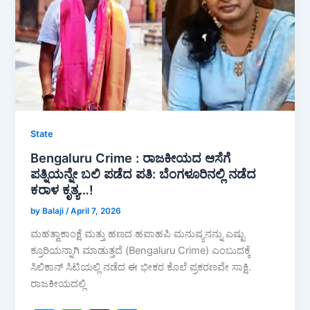
o
p
o
p
k
State
Bengaluru Crime : ರಾಜಕೀಯದ ಆಸೆಗೆ
ಪತ್ನಿಯನ್ನೇ ಬಲಿ ಪಡೆದ ಪತಿ: ಬೆಂಗಳೂರಿನಲ್ಲಿ ನಡೆದ
ಕರಾಳ ಕೃತ್ಯ…!
by Balaji
/
April 7, 2026
ಮಹತ್ವಾಕಾಂಕ್ಷೆ ಮತ್ತು ಹಣದ ಹಪಾಹಪಿ ಮನುಷ್ಯನನ್ನು ಎಷ್ಟು
ಕ್ರೂರಿಯನ್ನಾಗಿ ಮಾಡುತ್ತದೆ (Bengaluru Crime) ಎಂಬುದಕ್ಕೆ
ಸಿಲಿಕಾನ್ ಸಿಟಿಯಲ್ಲಿ ನಡೆದ ಈ ಭೀಕರ ಕೊಲೆ ಪ್ರಕರಣವೇ ಸಾಕ್ಷಿ.
ರಾಜಕೀಯದಲ್ಲಿ