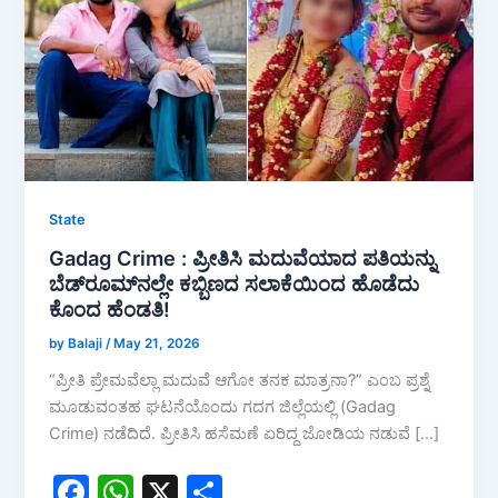
State
Gadag Crime : ಪ್ರೀತಿಸಿ ಮದುವೆಯಾದ ಪತಿಯನ್ನು
ಬೆಡ್‌ರೂಮ್‌ನಲ್ಲೇ ಕಬ್ಬಿಣದ ಸಲಾಕೆಯಿಂದ ಹೊಡೆದು
ಕೊಂದ ಹೆಂಡತಿ!
by Balaji
/
May 21, 2026
“ಪ್ರೀತಿ ಪ್ರೇಮವೆಲ್ಲಾ ಮದುವೆ ಆಗೋ ತನಕ ಮಾತ್ರನಾ?” ಎಂಬ ಪ್ರಶ್ನೆ
ಮೂಡುವಂತಹ ಘಟನೆಯೊಂದು ಗದಗ ಜಿಲ್ಲೆಯಲ್ಲಿ (Gadag
Crime) ನಡೆದಿದೆ. ಪ್ರೀತಿಸಿ ಹಸೆಮಣೆ ಏರಿದ್ದ ಜೋಡಿಯ ನಡುವೆ […]
F
W
X
S