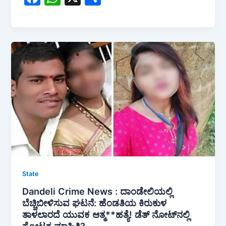
a
h
h
c
at
ar
e
s
e
b
A
o
p
o
p
k
State
Dandeli Crime News : ದಾಂಡೇಲಿಯಲ್ಲಿ
ಬೆಚ್ಚಿಬೀಳಿಸುವ ಘಟನೆ: ಹೆಂಡತಿಯ ಕಿರುಕುಳ
ತಾಳಲಾರದೆ ಯುವಕ ಆತ್ಮ**ಹತ್ಯೆ! ಡೆತ್ ನೋಟ್‌ನಲ್ಲಿ
ಸ್ಫೋಟಕ ಮಾಹಿತಿ?