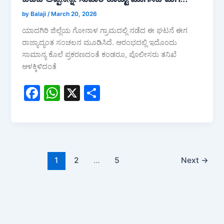
by Balaji
/
March 20, 2026
ಯಾದಗಿರಿ ಜಿಲ್ಲೆಯ ಗೋನಾಳ ಗ್ರಾಮದಲ್ಲಿ ನಡೆದ ಈ ಘಟನೆ ಈಗ
ರಾಜ್ಯಾದ್ಯಂತ ಸಂಚಲನ ಮೂಡಿಸಿದೆ. ಆರಂಭದಲ್ಲಿ ಇದೊಂದು
ಸಾಮಾನ್ಯ ಕೊಲೆ ಪ್ರಕರಣದಂತೆ ಕಂಡರೂ, ಪೊಲೀಸರು ತನಿಖೆ
ಆಳಕ್ಕಿಳಿದಂತೆ
F
W
X
S
a
h
h
c
at
ar
e
s
e
b
A
1
2
…
5
Next
→
o
p
o
p
k