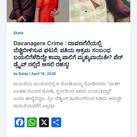
State
Davanagere Crime : ದಾವಣಗೆರೆಯಲ್ಲಿ
ಬೆಚ್ಚಿಬೀಳಿಸುವ ಘಟನೆ: ಪತಿಯ ಅಕ್ರಮ ಸಂಬಂಧ
ಬಯಲಿಗೆಳೆದಿದ್ದೇ ಕಾವ್ಯಾ ಪಾಲಿಗೆ ಮೃತ್ಯುವಾಯಿತೇ? ಪೆನ್
ಡ್ರೈವ್‌ ನಲ್ಲಿದೆ ಅಸಲಿ ರಹಸ್ಯ!
by Balaji
/
April 19, 2026
ಮದುವೆಯ ಮಂಟಪದಲ್ಲಿ ಆ ಜೋಡಿಯನ್ನು ನೋಡಿದವರು “ವಾಹ್!
ಎಂತಹ ಸುಂದರ ಜೋಡಿ, ಸ್ವರ್ಗದಿಂದ ಇಳಿದು ಬಂದಂತಿದ್ದಾರೆ”
ಎಂದು ಹಾರೈಸಿದ್ದರು. ಪ್ರೀ-ವೆಡ್ಡಿಂಗ್ ಶೂಟಿಂಗ್‌ನಿಂದ ಹಿಡಿದು ಅದ್ಧೂರಿ
ಮದುವೆಯವರೆಗೆ ಎಲ್ಲವೂ
F
W
X
S
a
h
h