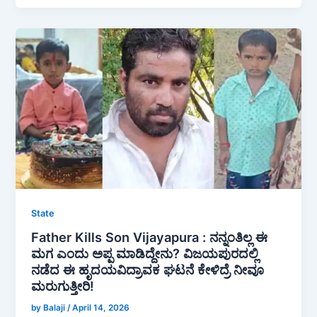
c
at
ar
e
s
e
b
A
o
p
o
p
k
State
Father Kills Son Vijayapura : ನನ್ನಂತಿಲ್ಲ ಈ
ಮಗ ಎಂದು ಅಪ್ಪ ಮಾಡಿದ್ದೇನು? ವಿಜಯಪುರದಲ್ಲಿ
ನಡೆದ ಈ ಹೃದಯವಿದ್ರಾವಕ ಘಟನೆ ಕೇಳಿದ್ರೆ ನೀವೂ
ಮರುಗುತ್ತೀರಿ!
by Balaji
/
April 14, 2026