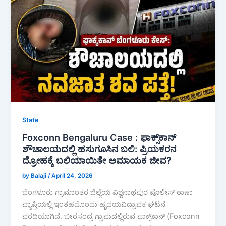
b
A
o
p
o
p
k
State
Foxconn Bengaluru Case : ಫಾಕ್ಸ್‌ಕಾನ್
ಶೌಚಾಲಯದಲ್ಲಿ ಹಸುಗೂಸಿನ ಬಲಿ: ಪ್ರಿಯಕರನ
ದ್ರೋಹಕ್ಕೆ ಬಲಿಯಾಯಿತೇ ಅಮಾಯಕ ಜೀವ?
by Balaji
/
April 24, 2026
ಬೆಂಗಳೂರು ಗ್ರಾಮಾಂತರ ಜಿಲ್ಲೆಯ ವಿಶ್ವನಾಥಪುರ ಪೊಲೀಸ್ ಠಾಣಾ
ವ್ಯಾಪ್ತಿಯಲ್ಲಿ ಇಂತಹದೊಂದು ಹೃದಯವಿದ್ರಾವಕ ಘಟನೆ
ವರದಿಯಾಗಿದೆ. ಬೀರಸಂದ್ರ ಗ್ರಾಮದಲ್ಲಿರುವ ಫಾಕ್ಸ್‌ಕಾನ್ (Foxconn