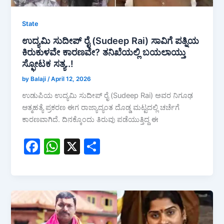
State
ಉದ್ಯಮಿ ಸುದೀಪ್ ರೈ (Sudeep Rai) ಸಾವಿಗೆ ಪತ್ನಿಯ
ಕಿರುಕುಳವೇ ಕಾರಣವೇ? ತನಿಖೆಯಲ್ಲಿ ಬಯಲಾಯ್ತು
ಸ್ಫೋಟಕ ಸತ್ಯ..!
by Balaji
/
April 12, 2026
ಉಡುಪಿಯ ಉದ್ಯಮಿ ಸುದೀಪ್ ರೈ (Sudeep Rai) ಅವರ ನಿಗೂಢ
ಆತ್ಮಹತ್ಯೆ ಪ್ರಕರಣ ಈಗ ರಾಜ್ಯಾದ್ಯಂತ ದೊಡ್ಡ ಮಟ್ಟದಲ್ಲಿ ಚರ್ಚೆಗೆ
ಕಾರಣವಾಗಿದೆ. ದಿನಕ್ಕೊಂದು ತಿರುವು ಪಡೆಯುತ್ತಿದ್ದ ಈ
F
W
X
S
a
h
h
c
at
ar
e
s
e
b
A