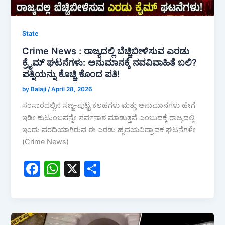
State
Crime News : ರಾಜ್ಯದಲ್ಲಿ ಬೆಚ್ಚಿಬೀಳಿಸುವ ಎರಡು
ಕ್ರೈಮ್ ಘಟನೆಗಳು: ಅನುಮಾನಕ್ಕೆ ನವವಿವಾಹಿತೆ ಬಲಿ?
ಪತ್ನಿಯನ್ನು ಕೊಚ್ಚಿ ಕೊಂದ ಪತಿ!
by Balaji
/
April 28, 2026
ಸಂಸಾರದಲ್ಲಿನ ಸಣ್ಣ-ಪುಟ್ಟ ಕಲಹಗಳು ಮತ್ತು ಅನುಮಾನಗಳು ಹೇಗೆ
ಇಡೀ ಕುಟುಂಬವನ್ನೇ ಸರ್ವನಾಶ ಮಾಡುತ್ತವೆ ಎಂಬುದಕ್ಕೆ ರಾಜ್ಯದಲ್ಲಿ
ಇಂದು ವರದಿಯಾಗಿರುವ ಈ ಎರಡು ಹೃದಯವಿದ್ರಾವಕ ಘಟನೆಗಳೇ
(Crime News)
F
W
X
S
a
h
h
c
at
ar
e
s
e