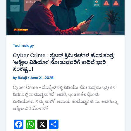
k
Technology
Cyber Crime : ಸೈಬರ್ ಕ್ರಿಮಿನಲ್‌ಗಳ ಹೊಸ ತಂತ್ರ:
‘ಅಶ್ಲೀಲ ವಿಡಿಯೋ’ ನೋಡುವವರಿಗೆ ಕಾದಿದೆ ಭಾರಿ
ಸಂಕಷ್ಟ…!
by Balaji
/
June 21, 2025
Cyber Crime – ಮೊಬೈಲ್‌ನಲ್ಲಿ ವಿಡಿಯೋ ನೋಡುವುದು ಇತ್ತೀಚಿನ
ದಿನಗಳಲ್ಲಿ ಸಾಮಾನ್ಯವಾಗಿದೆ. ಆದರೆ, ಇಂತಹ ಕೆಲವೊಂದು
ವೀಡಿಯೊಗಳು ನಿಮ್ಮ ಪಾಲಿಗೆ ಅಪಾಯ ತಂದೊಡ್ಡಬಹುದು. ಅದರಲ್ಲೂ
ಅಶ್ಲೀಲ ವಿಡಿಯೋಗಳಿಗೆ
F
W
X
S