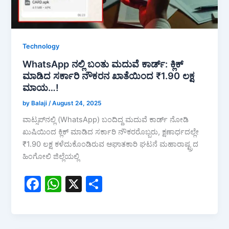
Technology
WhatsApp ನಲ್ಲಿ ಬಂತು ಮದುವೆ ಕಾರ್ಡ್: ಕ್ಲಿಕ್
ಮಾಡಿದ ಸರ್ಕಾರಿ ನೌಕರನ ಖಾತೆಯಿಂದ ₹1.90 ಲಕ್ಷ
ಮಾಯ…!
by Balaji
/
August 24, 2025
ವಾಟ್ಸಪ್‌ನಲ್ಲಿ (WhatsApp) ಬಂದಿದ್ದ ಮದುವೆ ಕಾರ್ಡ್‌ ನೋಡಿ
ಖುಷಿಯಿಂದ ಕ್ಲಿಕ್ ಮಾಡಿದ ಸರ್ಕಾರಿ ನೌಕರರೊಬ್ಬರು, ಕ್ಷಣಾರ್ಧದಲ್ಲೇ
₹1.90 ಲಕ್ಷ ಕಳೆದುಕೊಂಡಿರುವ ಆಘಾತಕಾರಿ ಘಟನೆ ಮಹಾರಾಷ್ಟ್ರದ
ಹಿಂಗೋಲಿ ಜಿಲ್ಲೆಯಲ್ಲಿ
F
W
X
S
a
h
h
c
at
ar