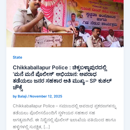
State
Chikkaballapur Police : ಚಿಕ್ಕಬಳ್ಳಾಪುರದಲ್ಲಿ
‘ಮನೆ ಮನೆ ಪೊಲೀಸ್’ ಅಭಿಯಾನ: ಅಪರಾಧ
ತಡೆಯಲು ಜನರ ಸಹಕಾರ ಅತಿ ಮುಖ್ಯ – SP ಕುಶಲ್
ಚೌಕ್ಸೆ
by Balaji
/
November 12, 2025
Chikkaballapur Police – ಸಮಾಜದಲ್ಲಿ ಅಪರಾಧ ಪ್ರಕರಣಗಳನ್ನು
ತಡೆಯಲು ಪೊಲೀಸರೊಂದಿಗೆ ಸ್ಥಳೀಯರ ಸಹಕಾರ ಸಹ
ಅಗತ್ಯವಾಗಿದೆ. ಈ ನಿಟ್ಟಿನಲ್ಲಿ ಪೊಲೀಸ್ ಇಲಾಖೆಯ ವತಿಯಿಂದ ಹಾಗೂ
ಹಳ್ಳಿಗಳಲ್ಲಿ ಸುರಕ್ಷಿತ, […]