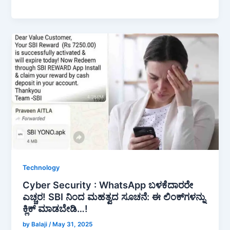
a
h
h
c
at
ar
e
s
e
b
A
o
p
o
p
k
Technology
Cyber Security : WhatsApp ಬಳಕೆದಾರರೇ
ಎಚ್ಚರ! SBI ನಿಂದ ಮಹತ್ವದ ಸೂಚನೆ: ಈ ಲಿಂಕ್‌ಗಳನ್ನು
ಕ್ಲಿಕ್ ಮಾಡಬೇಡಿ…!
by Balaji
/
May 31, 2025