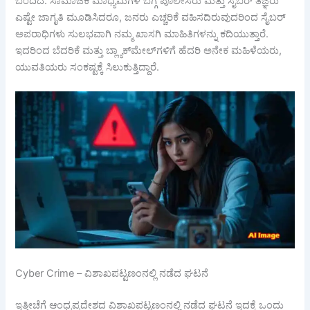
ಬಂದಿದೆ. ಸಾಮಾಜಿಕ ಮಾಧ್ಯಮಗಳ ಬಗ್ಗೆ ಪೊಲೀಸರು ಮತ್ತು ಸೈಬರ್ ತಜ್ಞರು
ಎಷ್ಟೇ ಜಾಗೃತಿ ಮೂಡಿಸಿದರೂ, ಜನರು ಎಚ್ಚರಿಕೆ ವಹಿಸದಿರುವುದರಿಂದ ಸೈಬರ್
ಅಪರಾಧಿಗಳು ಸುಲಭವಾಗಿ ನಮ್ಮ ಖಾಸಗಿ ಮಾಹಿತಿಗಳನ್ನು ಕದಿಯುತ್ತಾರೆ.
ಇದರಿಂದ ಬೆದರಿಕೆ ಮತ್ತು ಬ್ಲ್ಯಾಕ್‌ಮೇಲ್‌ಗಳಿಗೆ ಹೆದರಿ ಅನೇಕ ಮಹಿಳೆಯರು,
ಯುವತಿಯರು ಸಂಕಷ್ಟಕ್ಕೆ ಸಿಲುಕುತ್ತಿದ್ದಾರೆ.
Cyber Crime – ವಿಶಾಖಪಟ್ಟಣಂನಲ್ಲಿ ನಡೆದ ಘಟನೆ
ಇತ್ತೀಚೆಗೆ ಆಂಧ್ರಪ್ರದೇಶದ ವಿಶಾಖಪಟ್ಟಣಂನಲ್ಲಿ ನಡೆದ ಘಟನೆ ಇದಕ್ಕೆ ಒಂದು