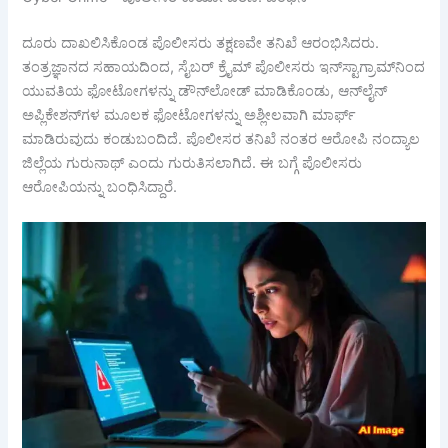
ದೂರು ದಾಖಲಿಸಿಕೊಂಡ ಪೊಲೀಸರು ತಕ್ಷಣವೇ ತನಿಖೆ ಆರಂಭಿಸಿದರು.
ತಂತ್ರಜ್ಞಾನದ ಸಹಾಯದಿಂದ, ಸೈಬರ್ ಕ್ರೈಮ್ ಪೊಲೀಸರು ಇನ್‌ಸ್ಟಾಗ್ರಾಮ್‌ನಿಂದ
ಯುವತಿಯ ಫೋಟೋಗಳನ್ನು ಡೌನ್‌ಲೋಡ್ ಮಾಡಿಕೊಂಡು, ಆನ್‌ಲೈನ್
ಅಪ್ಲಿಕೇಶನ್‌ಗಳ ಮೂಲಕ ಫೋಟೋಗಳನ್ನು ಅಶ್ಲೀಲವಾಗಿ ಮಾರ್ಫ್
ಮಾಡಿರುವುದು ಕಂಡುಬಂದಿದೆ. ಪೊಲೀಸರ ತನಿಖೆ ನಂತರ ಆರೋಪಿ ನಂದ್ಯಾಲ
ಜಿಲ್ಲೆಯ ಗುರುನಾಥ್ ಎಂದು ಗುರುತಿಸಲಾಗಿದೆ. ಈ ಬಗ್ಗೆ ಪೊಲೀಸರು
ಆರೋಪಿಯನ್ನು ಬಂಧಿಸಿದ್ದಾರೆ.