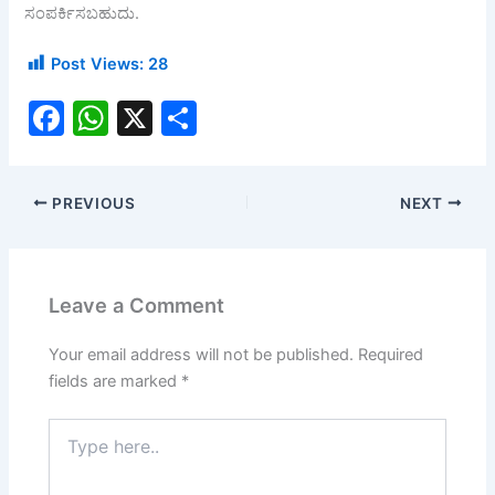
ಸಂಪರ್ಕಿಸಬಹುದು.
Post Views:
28
F
W
X
S
a
h
h
c
at
ar
PREVIOUS
NEXT
e
s
e
b
A
o
p
Leave a Comment
o
p
k
Your email address will not be published.
Required
fields are marked
*
Type
here..