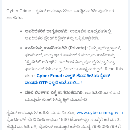
Cyber Crime – ಸೈಬರ್ ಅಪರಾಧಗಳಿಂದ ಸುರಕ್ಷಿತವಾಗಿರಿ: ಪೊಲೀಸರ
ಸಲಹೆಗಳು
ಅಪರಿಚಿತರಿಗೆ
ಜಾಗೃತವಾಗಿರಿ
:
ಸಾಮಾಜಿಕ ಮಾಧ್ಯಮಗಳಲ್ಲಿ
ಅಪರಿಚಿತರ ಫ್ರೆಂಡ್ ರಿಕ್ವೆಸ್ಟ್‌ಗಳನ್ನು ಒಪ್ಪಿಕೊಳ್ಳಬೇಡಿ.
ಖಾತೆಯನ್ನು
ಖಾಸಗಿಯಾಗಿಡಿ
(Private):
ನಿಮ್ಮ ಇನ್‌ಸ್ಟಾಗ್ರಾಮ್,
ಫೇಸ್‌ಬುಕ್, ಮತ್ತು ಇತರ ಸಾಮಾಜಿಕ ಮಾಧ್ಯಮ ಖಾತೆಗಳನ್ನು
‘ಪ್ರೈವೇಟ್’ ಆಗಿ ಇರಿಸಿ. ಇದರಿಂದ ನಿಮ್ಮ ಪೋಸ್ಟ್‌ಗಳನ್ನು ನಿಮ್ಮ
ಫಾಲೋವರ್‌ಗಳು ಮಾತ್ರ ನೋಡಲು ಸಾಧ್ಯವಾಗುತ್ತದೆ. Read this
also :
Cyber Fraud : ಎಚ್ಚರ! ಹೊಸ ರೀತಿಯ ಸೈಬರ್
ವಂಚನೆ: OTP ಇಲ್ಲದೆ ಖಾತೆ ಖಾಲಿ….!
ನಕಲಿ
ಲಿಂಕ್
ಗಳ
ಬಗ್ಗೆ
ಜಾಗರೂಕರಾಗಿರಿ
:
ಅಪರಿಚಿತರಿಂದ ಬರುವ
ಯಾವುದೇ ಲಿಂಕ್‌ಗಳನ್ನು ಕ್ಲಿಕ್ ಮಾಡಬೇಡಿ.
ಸೈಬರ್ ಅಪರಾಧಗಳ ಕುರಿತು ದೂರು ನೀಡಲು,
www.cybercrime.gov.in
ಪೋರ್ಟಲ್‌ಗೆ ಭೇಟಿ ನೀಡಿ ಅಥವಾ 1930 ಟೋಲ್-ಫ್ರೀ ಸಂಖ್ಯೆಗೆ ಕರೆ ಮಾಡಿ.
ಹೆಚ್ಚಿನ ಮಾಹಿತಿಗಾಗಿ, ಪೊಲೀಸ್ ಆಯುಕ್ತರ ಕಚೇರಿ ಸಂಖ್ಯೆ 7995095799 ಗೆ