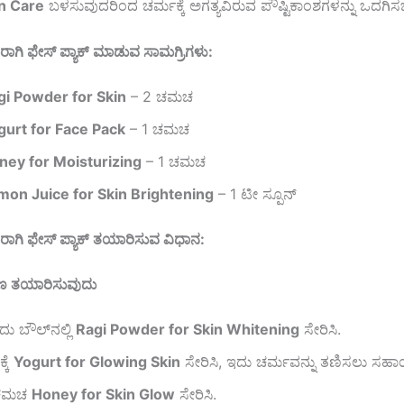
in Care
ಬಳಸುವುದರಿಂದ ಚರ್ಮಕ್ಕೆ ಅಗತ್ಯವಿರುವ ಪೌಷ್ಟಿಕಾಂಶಗಳನ್ನು ಒದಗಿ
ರಾಗಿ ಫೇಸ್ ಪ್ಯಾಕ್ ಮಾಡುವ ಸಾಮಗ್ರಿಗಳು:
gi Powder for Skin
– 2 ಚಮಚ
gurt for Face Pack
– 1 ಚಮಚ
ney for Moisturizing
– 1 ಚಮಚ
mon Juice for Skin Brightening
– 1 ಟೀ ಸ್ಪೂನ್
ರಾಗಿ ಫೇಸ್ ಪ್ಯಾಕ್ ತಯಾರಿಸುವ ವಿಧಾನ:
್ರಣ ತಯಾರಿಸುವುದು
ು ಬೌಲ್‌ನಲ್ಲಿ
Ragi Powder for Skin Whitening
ಸೇರಿಸಿ.
್ಕೆ
Yogurt for Glowing Skin
ಸೇರಿಸಿ, ಇದು ಚರ್ಮವನ್ನು ತಣಿಸಲು ಸಹಾ
 ಚಮಚ
Honey for Skin Glow
ಸೇರಿಸಿ.