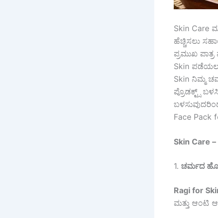
Skin Care ಮತ
ಹೆಚ್ಚಿಸಲು ಸಹ
ಪ್ರಮುಖ ಪಾತ್ರ
Skin ಪಡೆಯಲು
Skin ನಿಮ್ಮ ಚ
ಪ್ರೊಡಕ್ಟ್ಸ್
ಬಳಸುವುದರಿಂದ 
Face Pack fo
Skin Care –
1.
ಚರ್ಮದ ಹೊಳಪನ
Ragi for Sk
ಮತ್ತು ಆಂಟಿ ಆಕ