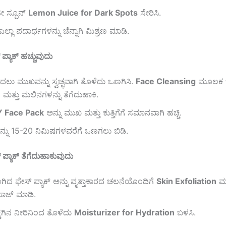
ೀ ಸ್ಪೂನ್
Lemon Juice for Dark Spots
ಸೇರಿಸಿ.
ಲ್ಲಾ ಪದಾರ್ಥಗಳನ್ನು ಚೆನ್ನಾಗಿ ಮಿಶ್ರಣ ಮಾಡಿ.
ಪ್ಯಾಕ್ ಹಚ್ಚುವುದು
ಲು ಮುಖವನ್ನು ಸ್ವಚ್ಛವಾಗಿ ತೊಳೆದು ಒಣಗಿಸಿ.
Face Cleansing
ಮೂಲಕ ಚ
 ಮತ್ತು ಮಲಿನಗಳನ್ನು ತೆಗೆದುಹಾಕಿ.
Y Face Pack
ಅನ್ನು ಮುಖ ಮತ್ತು ಕುತ್ತಿಗೆಗೆ ಸಮಾನವಾಗಿ ಹಚ್ಚಿ.
್ನು 15-20 ನಿಮಿಷಗಳವರೆಗೆ ಒಣಗಲು ಬಿಡಿ.
ಪ್ಯಾಕ್ ತೆಗೆದುಹಾಕುವುದು
ಿದ ಫೇಸ್ ಪ್ಯಾಕ್ ಅನ್ನು ವೃತ್ತಾಕಾರದ ಚಲನೆಯೊಂದಿಗೆ
Skin Exfoliation
ಮ
ಾಜ್ ಮಾಡಿ.
್ಚಗಿನ ನೀರಿನಿಂದ ತೊಳೆದು
Moisturizer for Hydration
ಬಳಸಿ.