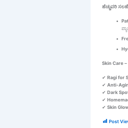
ಹೆಚ್ಚುವರಿ ಸಲಹ
Pat
ಪ್ಯ
Fr
Hy
Skin Care –
✔
Ragi for 
✔
Anti-Agi
✔
Dark Spo
✔
Homemad
✔
Skin Glo
Post Vie