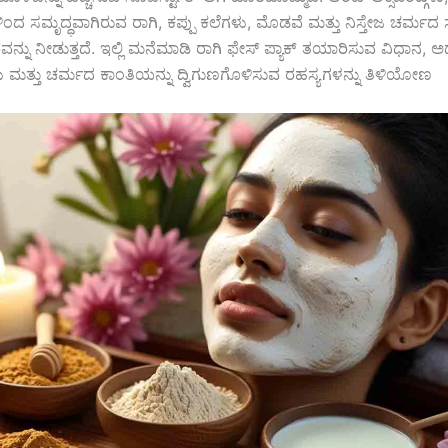
ಂದ ಸಮೃದ್ಧವಾಗಿರುವ ರಾಗಿ, ಕಪ್ಪು ಕಲೆಗಳು, ಮೊಡವೆ ಮತ್ತು ನಿಸ್ತೇಜ ಚರ್ಮದ ಸ
್ನು ನೀಡುತ್ತದೆ. ಇಲ್ಲಿ ಮನೆಮಾಡಿ ರಾಗಿ ಫೇಸ್ ಪ್ಯಾಕ್ ತಯಾರಿಸುವ ವಿಧಾನ, 
ಮತ್ತು ಚರ್ಮದ ಕಾಂತಿಯನ್ನು ದ್ವಿಗುಣಗೊಳಿಸುವ ರಹಸ್ಯಗಳನ್ನು ತಿಳಿಯೋಣ