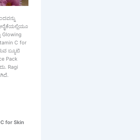
ಂದವನ್ನು
 ಆರೈಕೆಯಲ್ಲಿಯೂ
ತು Glowing
itamin C for
ುವ ಬ್ಯೂಟಿ
ce Pack
ದು. Ragi
ಿದೆ.
C for Skin