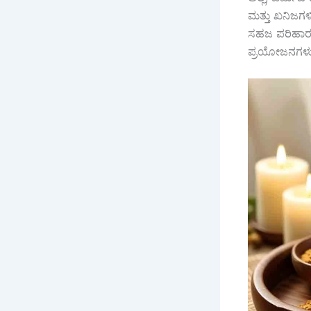
ಮತ್ತು ಖನಿಜಗಳಿ
ಸಹಜ ಪರಿಹಾರವನ
ಪ್ರಯೋಜನಗಳು 