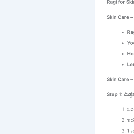
Ragi for Sk
Skin Care – 
Ra
Yo
Ho
Le
Skin Care –
Step 1: ಮಿಶ
ಒಂದ
ಇದಕ
1