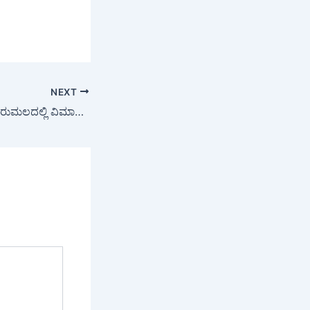
NEXT
Tirupati: ಸದ್ದಿಲ್ಲದೇ ತಿರುಮಲದಲ್ಲಿ ವಿಮಾನ ಹಾರಾಟಕ್ಕೆ ತಿಮ್ಮಪ್ಪನ ಭಕ್ತರು ಕೆಂಡಾಮಂಡಲ ….!