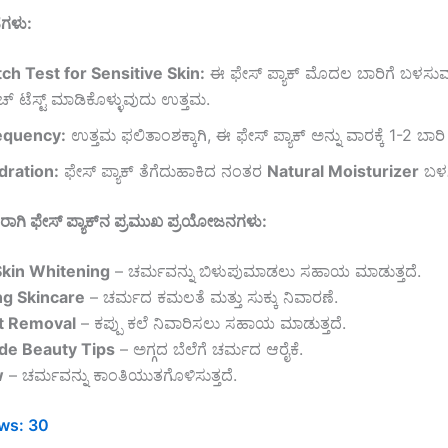
ೆಗಳು:
ch Test for Sensitive Skin:
ಈ ಫೇಸ್ ಪ್ಯಾಕ್ ಮೊದಲ ಬಾರಿಗೆ ಬಳಸು
ಾಚ್ ಟೆಸ್ಟ್ ಮಾಡಿಕೊಳ್ಳುವುದು ಉತ್ತಮ.
equency:
ಉತ್ತಮ ಫಲಿತಾಂಶಕ್ಕಾಗಿ, ಈ ಫೇಸ್ ಪ್ಯಾಕ್ ಅನ್ನು ವಾರಕ್ಕೆ 1-2 ಬ
dration:
ಫೇಸ್ ಪ್ಯಾಕ್ ತೆಗೆದುಹಾಕಿದ ನಂತರ
Natural Moisturizer
ಬಳಸ
ರಾಗಿ ಫೇಸ್ ಪ್ಯಾಕ್‌ನ ಪ್ರಮುಖ ಪ್ರಯೋಜನಗಳು:
Skin Whitening
– ಚರ್ಮವನ್ನು ಬಿಳುಪುಮಾಡಲು ಸಹಾಯ ಮಾಡುತ್ತದೆ.
ng Skincare
– ಚರ್ಮದ ಕಮಲತೆ ಮತ್ತು ಸುಕ್ಕು ನಿವಾರಣೆ.
t Removal
– ಕಪ್ಪು ಕಲೆ ನಿವಾರಿಸಲು ಸಹಾಯ ಮಾಡುತ್ತದೆ.
e Beauty Tips
– ಅಗ್ಗದ ಬೆಲೆಗೆ ಚರ್ಮದ ಆರೈಕೆ.
w
– ಚರ್ಮವನ್ನು ಕಾಂತಿಯುತಗೊಳಿಸುತ್ತದೆ.
ws:
30