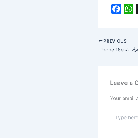
F
a
c
a
e
PREVIOUS
b
o
o
k
Leave a
Your email 
Type
here..