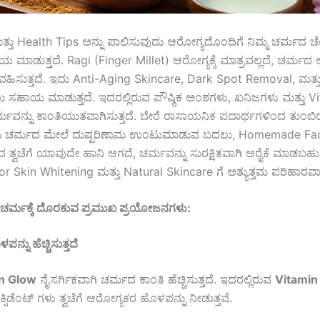
್ತು Health Tips ಅನ್ನು ಪಾಲಿಸುವುದು ಆರೋಗ್ಯದೊಂದಿಗೆ ನಿಮ್ಮ ಚರ್ಮದ ಚೆ
ಾಯ ಮಾಡುತ್ತದೆ. Ragi (Finger Millet) ಆರೋಗ್ಯಕ್ಕೆ ಮಾತ್ರವಲ್ಲದೆ, ಚರ್ಮದ
 ವಹಿಸುತ್ತದೆ. ಇದು Anti-Aging Skincare, Dark Spot Removal, ಮತ್
 ಸಹಾಯ ಮಾಡುತ್ತದೆ. ಇದರಲ್ಲಿರುವ ಪೌಷ್ಠಿಕ ಅಂಶಗಳು, ಖನಿಜಗಳು ಮತ್ತು V
ರ್ಮವನ್ನು ಕಾಂತಿಯುತವಾಗಿಸುತ್ತದೆ. ಬೇರೆ ರಾಸಾಯನಿಕ ಪದಾರ್ಥಗಳಿಂದ ತುಂಬಿರ
 ಬಳಸಿ ಚರ್ಮದ ಮೇಲೆ ದುಷ್ಪರಿಣಾಮ ಉಂಟುಮಾಡುವ ಬದಲು, Homemade Fa
ತ್ವಚೆಗೆ ಯಾವುದೇ ಹಾನಿ ಆಗದೆ, ಚರ್ಮವನ್ನು ಸುರಕ್ಷಿತವಾಗಿ ಆರೈಕೆ ಮಾಡಬಹು
r Skin Whitening ಮತ್ತು Natural Skincare ಗೆ ಅತ್ಯುತ್ತಮ ಪರಿಹಾರವಾಗ
 ಚರ್ಮಕ್ಕೆ ದೊರಕುವ ಪ್ರಮುಖ ಪ್ರಯೋಜನಗಳು:
್ನು ಹೆಚ್ಚಿಸುತ್ತದೆ
in Glow
ನೈಸರ್ಗಿಕವಾಗಿ ಚರ್ಮದ ಕಾಂತಿ ಹೆಚ್ಚಿಸುತ್ತದೆ. ಇದರಲ್ಲಿರುವ
Vitamin 
್ಸಿಡೆಂಟ್ ಗಳು ತ್ವಚೆಗೆ ಆರೋಗ್ಯಕರ ಹೊಳಪನ್ನು ನೀಡುತ್ತವೆ.