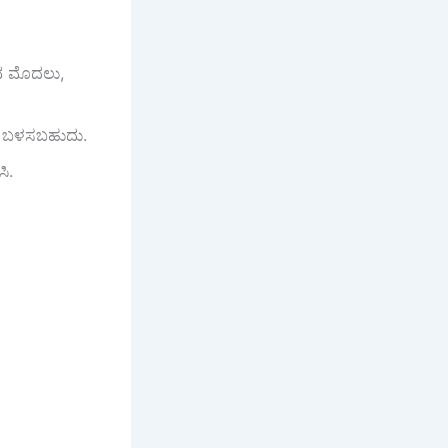
ವ ಮೊದಲು,
ಾರಿ ಬಳಸಬಹುದು.
ಿ.