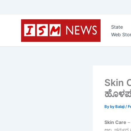
Skip
to
State
content
Web Stor
Skin C
ಹೊಳಪನ್
By
by Balaji
/
F
Skin Care
– 
ಅಲ್ಲ, ಚರ್ಮದ ಹ