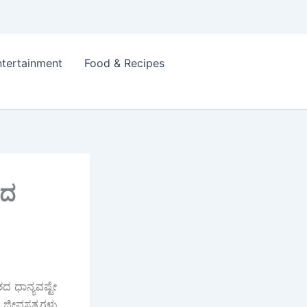
ntertainment
Food & Recipes
ಮದ
ದ ಧಾನ್ಯವಷ್ಟೇ
ು, ಜೀವಸತ್ವಗಳು