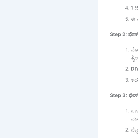
1 ಟ
ಈ ಎ
Step 2: ಫೇಸ್ 
ಮೊದ
ತೈಲ
DI
ಇದನ
Step 3: ಫೇಸ್ 
ಒಣಗ
ಮಸ
ಬೆಚ