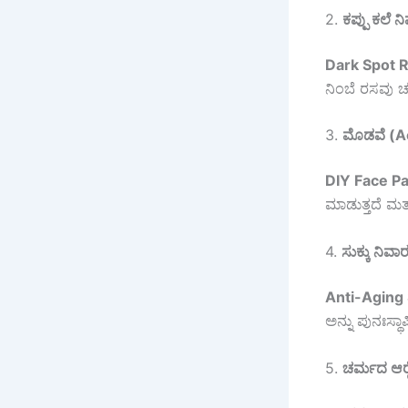
2.
ಕಪ್ಪು ಕಲೆ ನ
Dark Spot 
ನಿಂಬೆ ರಸವು 
3.
ಮೊಡವೆ (A
DIY Face Pa
ಮಾಡುತ್ತದೆ ಮತ
4.
ಸುಕ್ಕು ನಿವಾ
Anti-Aging
ಅನ್ನು ಪುನಃಸ್ಥ
5.
ಚರ್ಮದ ಆರೈಕ