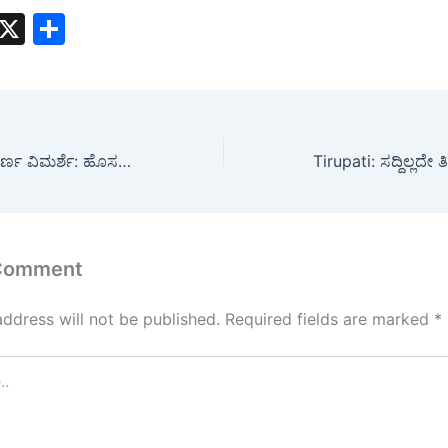
W
X
S
h
h
t
ar
s
e
A
iPhone 16e ಸಂಪೂರ್ಣ ವಿಮರ್ಶೆ: ಹೊಸ ಎಂಟ್ರಿ-ಲೆವೆಲ್ ಐಫೋನ್ ಖರೀದಿಸಬಹುದೇ?
p
p
 Comment
address will not be published.
Required fields are marked
*