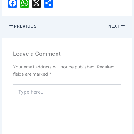
F
W
X
S
a
h
h
c
at
ar
PREVIOUS
NEXT
e
s
e
b
A
o
p
Leave a Comment
o
p
k
Your email address will not be published.
Required
fields are marked
*
Type
here..