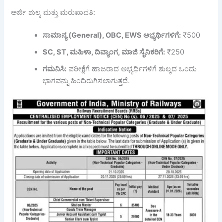
ಅರ್ಜಿ ಶುಲ್ಕ ಮತ್ತು ಮರುಪಾವತಿ:
ಸಾಮಾನ್ಯ (General), OBC, EWS
ಅಭ್ಯರ್ಥಿಗಳಿಗೆ:
₹500
SC, ST,
ಮಹಿಳಾ,
ದಿವ್ಯಾಂಗ,
ಮಾಜಿ
ಸೈನಿಕರಿಗೆ:
₹250
ಗಮನಿಸಿ:
ಪರೀಕ್ಷೆಗೆ ಹಾಜರಾದ ಅಭ್ಯರ್ಥಿಗಳಿಗೆ ಶುಲ್ಕದ ಒಂದು
ಭಾಗವನ್ನು ಹಿಂದಿರುಗಿಸಲಾಗುತ್ತದೆ.