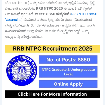
(Sarkari Naukri) ನಿಮ್ಮ ಕನಸಾಗಿದೆಯೇ? ಹಾಗಿದ್ರೆ ಇಲ್ಲಿದೆ ಸಿಹಿಸುದ್ದಿ! ರೈಲ್ವೆ
ನೇಮಕಾತಿ ಮಂಡಳಿಯು
RRB NTPC 2025
ನೇಮಕಾತಿಗಾಗಿ ಬೃಹತ್
ಅಧಿಸೂಚನೆ ಪ್ರಕಟಿಸಿದೆ. ಈ ಬಾರಿ
8850
ಹುದ್ದೆಗಳಿಗೆ
(
RRB NTPC 8850
Vacancies
) ನೇಮಕಾತಿ ನಡೆಯುತ್ತಿದ್ದು, ಪದವೀಧರರು (Graduates)
ಮತ್ತು ಪದವಿಪೂರ್ವ (Under-Graduates) ಅಭ್ಯರ್ಥಿಗಳಿಗೆ ಇದು ಒಂದು
ಸುವರ್ಣಾವಕಾಶ
! ನೀವು ಕೇವಲ 18 ವರ್ಷ ಮೇಲ್ಪಟ್ಟವರಾಗಿದ್ದರೆ, ನಿಮ್ಮ
ಅದೃಷ್ಟವನ್ನು ಪರೀಕ್ಷಿಸಬಹುದು.