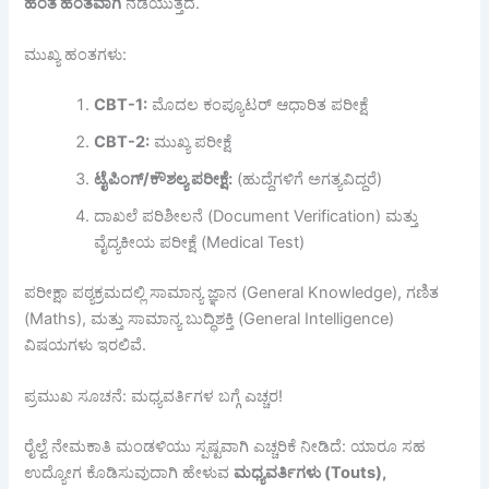
ಹಂತ
ಹಂತವಾಗಿ
ನಡೆಯುತ್ತದೆ.
ಮುಖ್ಯ ಹಂತಗಳು:
CBT-1:
ಮೊದಲ ಕಂಪ್ಯೂಟರ್ ಆಧಾರಿತ ಪರೀಕ್ಷೆ
CBT-2:
ಮುಖ್ಯ ಪರೀಕ್ಷೆ
ಟೈಪಿಂಗ್/
ಕೌಶಲ್ಯ
ಪರೀಕ್ಷೆ:
(ಹುದ್ದೆಗಳಿಗೆ ಅಗತ್ಯವಿದ್ದರೆ)
ದಾಖಲೆ ಪರಿಶೀಲನೆ (Document Verification) ಮತ್ತು
ವೈದ್ಯಕೀಯ ಪರೀಕ್ಷೆ (Medical Test)
ಪರೀಕ್ಷಾ ಪಠ್ಯಕ್ರಮದಲ್ಲಿ ಸಾಮಾನ್ಯ ಜ್ಞಾನ (General Knowledge), ಗಣಿತ
(Maths), ಮತ್ತು ಸಾಮಾನ್ಯ ಬುದ್ಧಿಶಕ್ತಿ (General Intelligence)
ವಿಷಯಗಳು ಇರಲಿವೆ.
ಪ್ರಮುಖ ಸೂಚನೆ: ಮಧ್ಯವರ್ತಿಗಳ ಬಗ್ಗೆ ಎಚ್ಚರ!
ರೈಲ್ವೆ ನೇಮಕಾತಿ ಮಂಡಳಿಯು ಸ್ಪಷ್ಟವಾಗಿ ಎಚ್ಚರಿಕೆ ನೀಡಿದೆ: ಯಾರೂ ಸಹ
ಉದ್ಯೋಗ ಕೊಡಿಸುವುದಾಗಿ ಹೇಳುವ
ಮಧ್ಯವರ್ತಿಗಳು (Touts),