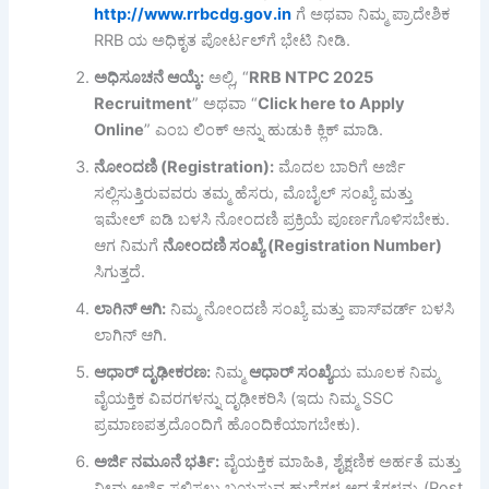
http://www.rrbcdg.gov.in
ಗೆ ಅಥವಾ ನಿಮ್ಮ ಪ್ರಾದೇಶಿಕ
RRB ಯ ಅಧಿಕೃತ ಪೋರ್ಟಲ್‌ಗೆ ಭೇಟಿ ನೀಡಿ.
ಅಧಿಸೂಚನೆ
ಆಯ್ಕೆ:
ಅಲ್ಲಿ, “
RRB NTPC 2025
Recruitment
” ಅಥವಾ “
Click here to Apply
Online
” ಎಂಬ ಲಿಂಕ್ ಅನ್ನು ಹುಡುಕಿ ಕ್ಲಿಕ್ ಮಾಡಿ.
ನೋಂದಣಿ (Registration):
ಮೊದಲ ಬಾರಿಗೆ ಅರ್ಜಿ
ಸಲ್ಲಿಸುತ್ತಿರುವವರು ತಮ್ಮ ಹೆಸರು, ಮೊಬೈಲ್ ಸಂಖ್ಯೆ ಮತ್ತು
ಇಮೇಲ್ ಐಡಿ ಬಳಸಿ ನೋಂದಣಿ ಪ್ರಕ್ರಿಯೆ ಪೂರ್ಣಗೊಳಿಸಬೇಕು.
ಆಗ ನಿಮಗೆ
ನೋಂದಣಿ
ಸಂಖ್ಯೆ (Registration Number)
ಸಿಗುತ್ತದೆ.
ಲಾ
గిನ್
ಆಗಿ:
ನಿಮ್ಮ ನೋಂದಣಿ ಸಂಖ್ಯೆ ಮತ್ತು ಪಾಸ್‌ವರ್ಡ್ ಬಳಸಿ
ಲಾಗಿನ್ ಆಗಿ.
ಆಧಾರ್
ದೃಢೀಕರಣ:
ನಿಮ್ಮ
ಆಧಾರ್
ಸಂಖ್ಯೆ
ಯ ಮೂಲಕ ನಿಮ್ಮ
ವೈಯಕ್ತಿಕ ವಿವರಗಳನ್ನು ದೃಢೀಕರಿಸಿ (ಇದು ನಿಮ್ಮ SSC
ಪ್ರಮಾಣಪತ್ರದೊಂದಿಗೆ ಹೊಂದಿಕೆಯಾಗಬೇಕು).
ಅರ್ಜಿ
ನಮೂನೆ
ಭರ್ತಿ:
ವೈಯಕ್ತಿಕ ಮಾಹಿತಿ, ಶೈಕ್ಷಣಿಕ ಅರ್ಹತೆ ಮತ್ತು
ನೀವು ಅರ್ಜಿ ಸಲ್ಲಿಸಲು ಬಯಸುವ ಹುದ್ದೆಗಳ ಆದ್ಯತೆಗಳನ್ನು (Post