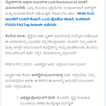
ಬ್ರೋಕರ್‌
ಗಳು
ಅಥವಾ
ಜಬಾಜ್‌
ಗಳ (Job Racketeers)
ಮಾತಿಗೆ
ಮರುಳಾಗಬೇಡಿ
. ಎಲ್ಲಾ ನೇಮಕಾತಿ ಪ್ರಕ್ರಿಯೆಗಳು ಸಂಪೂರ್ಣವಾಗಿ ಆನ್‌ಲೈನ್
ಮತ್ತು ಪಾರದರ್ಶಕವಾಗಿ ನಡೆಯುತ್ತವೆ. Read this also :
NHAI ನಿಂದ
ಚಾಲಕರಿಗೆ ಬಂಪರ್ ಕೊಡುಗೆ: ಒಂದು ಫೋಟೋ ಕಳುಹಿಸಿ, ಉಚಿತವಾಗಿ
₹1000 FASTag ರೀಚಾರ್ಜ್ ಪಡೆಯಿರಿ!
ಕೊನೆಯ
ಮಾತು:
ರೈಲ್ವೆಯಂತಹ ಬೃಹತ್ ಇಲಾಖೆಯಲ್ಲಿ ಉದ್ಯೋಗ ಪಡೆಯುವ
ಈ ಅವಕಾಶವನ್ನು ಯುವಕರು ತಪ್ಪಿಸಿಕೊಳ್ಳಬಾರದು. ಕೂಡಲೇ ನಿಮ್ಮ ಅರ್ಹತೆ
ಮತ್ತು ಆಸಕ್ತಿಗೆ ಅನುಗುಣವಾಗಿ ಹುದ್ದೆಗಳನ್ನು ಆಯ್ಕೆ ಮಾಡಿಕೊಂಡು, ಕೊನೆಯ
ದಿನಾಂಕದೊಳಗೆ ಅರ್ಜಿ ಸಲ್ಲಿಸಿ, ತಯಾರಿಯನ್ನು ಪ್ರಾರಂಭಿಸಿ!
RRB NTPC 2025 – ಆನ್‌ಲೈನ್ ಅರ್ಜಿ ಸಲ್ಲಿಸುವ ಸರಳ ವಿಧಾನ!
ಅಭ್ಯರ್ಥಿಗಳು ಕೇವಲ
ಆನ್‌
ಲೈನ್
ಮೂಲಕ
ಮಾತ್ರ
ಅರ್ಜಿ ಸಲ್ಲಿಸಬೇಕು. ನಿಮ್ಮ
ಮನೆಯಲ್ಲಿಯೇ ಕುಳಿತು ಈ ಕೆಳಗಿನ ಹಂತಗಳನ್ನು ಅನುಸರಿಸಿ ಸುಲಭವಾಗಿ
ಅರ್ಜಿ ಸಲ್ಲಿಸಬಹುದು:
ಅಧಿಕೃತ
ಪೋರ್ಟಲ್‌
ಗೆ
ಭೇಟಿ:
ಮೊದಲಿಗೆ, ರೈಲ್ವೆ ನೇಮಕಾತಿ
ಮಂಡಳಿಯ (RRB) ಕೇಂದ್ರೀಕೃತ ವೆಬ್‌ಸೈಟ್