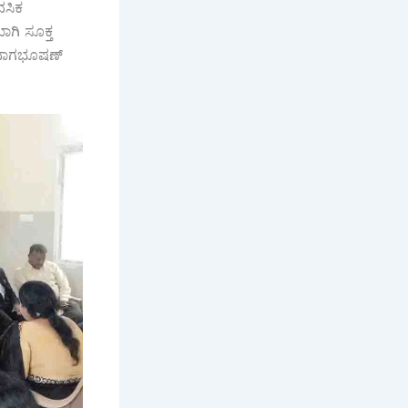
ನಸಿಕ
ಗಿ ಸೂಕ್ತ
ಕ ನಾಗಭೂಷಣ್