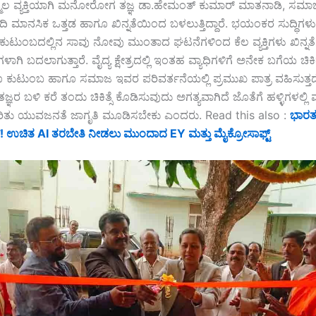
ೂಲ ವ್ಯಕ್ತಿಯಾಗಿ ಮನೋರೋಗ ತಜ್ಞ ಡಾ.ಹೇಮಂತ್ ಕುಮಾರ್ ಮಾತನಾಡಿ, ಸಮಾಜದ
ಮಾನಸಿಕ ಒತ್ತಡ ಹಾಗೂ ಖಿನ್ನತೆಯಿಂದ ಬಳಲುತ್ತಿದ್ದಾರೆ. ಭಯಂಕರ ಸುದ್ಧಿಗಳು
ಟುಂಬದಲ್ಲಿನ ಸಾವು ನೋವು ಮುಂತಾದ ಘಟನೆಗಳಿಂದ ಕೆಲ ವ್ಯಕ್ತಿಗಳು ಖಿನ್ನತೆ
 ಬದಲಾಗುತ್ತಾರೆ. ವೈದ್ಯ ಕ್ಷೇತ್ರದಲ್ಲಿ ಇಂತಹ ವ್ಯಾಧಿಗಳಿಗೆ ಅನೇಕ ಬಗೆಯ ಚಿಕಿತ
ೂ ಕುಟುಂಬ ಹಾಗೂ ಸಮಾಜ ಇವರ ಪರಿವರ್ತನೆಯಲ್ಲಿ ಪ್ರಮುಖ ಪಾತ್ರ ವಹಿಸುತ್ತದೆ
್ಞರ ಬಳಿ ಕರೆ ತಂದು ಚಿಕಿತ್ಸೆ ಕೊಡಿಸುವುದು ಅಗತ್ಯವಾಗಿದೆ ಜೊತೆಗೆ ಹಳ್ಳಿಗಳಲ್ಲಿ
ಕುರಿತು ಯುವಜನತೆ ಜಾಗೃತಿ ಮೂಡಿಸಬೇಕು ಎಂದರು. Read this also :
ಭಾರತ
 ಉಚಿತ AI ತರಬೇತಿ ನೀಡಲು ಮುಂದಾದ EY ಮತ್ತು ಮೈಕ್ರೋಸಾಫ್ಟ್