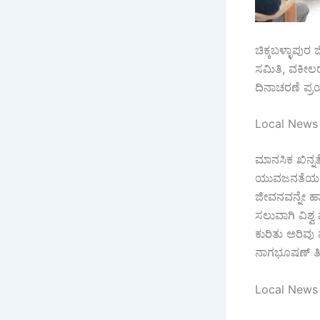
ಚಿಕ್ಕಬಳ್ಳಾಪುರ 
ಸಮಿತಿ, ವಕೀಲರ
ದಿನಾಚರಣೆ ಪ್ರ
Local News –
ಮಾನಸಿಕ ಖಿನ್ನತ
ಯುವಜನತೆಯಲ್ಲಿ
ಜೀವನವನ್ನೇ ಹಾಳ
ಸಲುವಾಗಿ ವಿಶ್ವ
ಕುರಿತು ಅರಿವು
ನಾಗಭೂಷಣ್ ತಿಳ
Local News