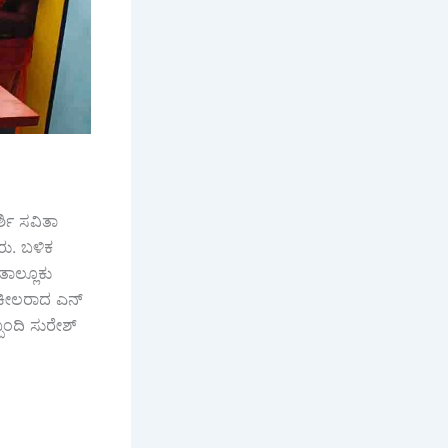
ಶಿ ಸವಿತಾ
ರು. ಬಳಿಕ
ತಾಲ್ಲೂಕು
 ವಕೀಲರಾದ ಎನ್
ಬಂದಿ ಸುರೇಶ್