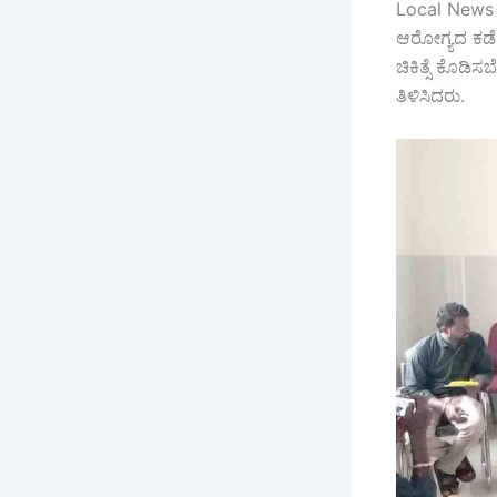
Local News 
ಆರೋಗ್ಯದ ಕಡೆ 
ಚಿಕಿತ್ಸೆ ಕೊಡ
ತಿಳಿಸಿದರು.