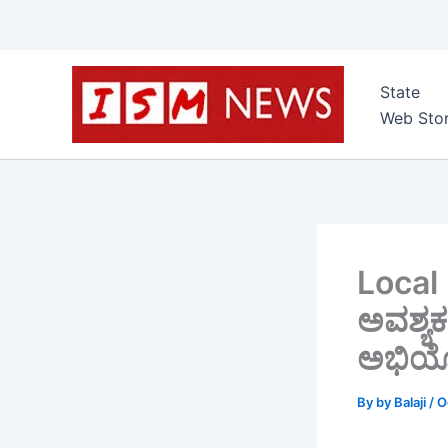
Skip
to
State
content
Web Stor
Local 
ಅವಶ್ಯಕ
ಅಭಿಯ
By
by Balaji
/
O