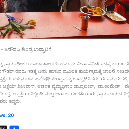
– ಜನೌಷಧಿ ಕೇಂದ್ರ ಉದ್ಘಾಟನೆ
ನು ನ್ಯಾಯಾಧೀಶರು ಹಾಗೂ ತಾಲ್ಲೂಕು ಕಾನೂನು ಸೇವಾ ಸಮಿತಿ ಸದಸ್ಯ ಕಾರ್ಯದರ್
್ಕನಗೌಡರ್ ರವರು ಗಿಡಕ್ಕೆ ನೀರು ಹಾಕುವ ಮೂಲಕ ಕಾರ್ಯಕ್ರಮಕ್ಕೆ ಚಾಲನೆ ನೀಡಿದ
್ಪತ್ರೆಯ ಬಳಿ ನೂತನ ಜನೌಷಧಿ ಕೇಂದ್ರವನ್ನು ಉದ್ಘಾಟಿಸಿದರು. ಈ ಸಮಯದಲ್ಲಿ 
ಿ ಅಕ್ಷಯ್ ಶ್ರೀನಿವಾಸ್, ಆಡಳಿತ ವೈದ್ಯಾಧಿಕಾರಿ ಡಾ.ಪ್ರದೀಪ್, ಡಾ.ಉಮೇಶ್,
ೇಂದ್ರ, ಆಸ್ಪತ್ರೆಯ ಸಿಬ್ಬಂದಿ ಮತ್ತು ಆಶಾ ಕಾರ್ಯಕರ್ತೆಯರು ನ್ಯಾಯಾಲಯದ ಸಿಬ್
ರು ಇದ್ದರು.
ws:
20