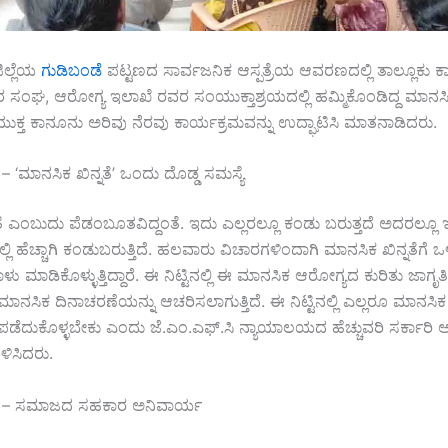
ಜಿಲ್ಲೆಯ
ಗುಡಿಬಂಡೆ
ಪಟ್ಟಣದ ಸಾರ್ವಜನಿಕ ಆಸ್ಪತ್ರೆಯ ಆವರಣದಲ್ಲಿ ತಾಲ್ಲೂಕು 
 ಸಂಘ, ಆರೋಗ್ಯ ಇಲಾಖೆ ರವರ ಸಂಯುಕ್ತಾಶ್ರಯದಲ್ಲಿ ಹಮ್ಮಿಕೊಂಡಿದ್ದ ಮಾನಸ
ಯುಕ್ತ ಕಾನೂನು ಅರಿವು ನೆರವು ಕಾರ್ಯಕ್ರಮವನ್ನು ಉದ್ಘಾಟಿಸಿ ಮಾತನಾಡಿದರು.
 ‘ಮಾನಸಿಕ ಖಿನ್ನತೆ’ ಒಂದು ದೊಡ್ಡ ಸಮಸ್ಯೆ
ೆ ಎಂಬುದು ಪೆಡಂಬೂತವಿದ್ದಂತೆ. ಇದು ಎಲ್ಲರಲ್ಲೂ ಕಂಡು ಬರುತ್ತದೆ ಅದರಲ್ಲೂ ಇತ
 ಹೆಚ್ಚಾಗಿ ಕಂಡುಬರುತ್ತಿದೆ. ಹಲವಾರು ವಿಚಾರಗಳಿಂದಾಗಿ ಮಾನಸಿಕ ಖಿನ್ನತೆಗೆ ಒ
ು ಮಾಡಿಕೊಳ್ಳುತ್ತಿದ್ದಾರೆ. ಈ ನಿಟ್ಟಿನಲ್ಲಿ ಈ ಮಾನಸಿಕ ಆರೋಗ್ಯದ ಕುರಿತು ಜಾಗ
 ಮಾನಸಿಕ ದಿನಾಚರಣೆಯನ್ನು ಆಚರಿಸಲಾಗುತ್ತಿದೆ. ಈ ನಿಟ್ಟಿನಲ್ಲಿ ಎಲ್ಲರೂ ಮಾನಸ
 ಪಡೆದುಕೊಳ್ಳಬೇಕು ಎಂದು ಜೆ.ಎಂ.ಎಫ್.ಸಿ ನ್ಯಾಯಾಲಯದ ಹೆಚ್ಚುವರಿ ಸರ್ಕಾ
ಿಸಿದರು.
 – ಸಮಾಜದ ಸಹಕಾರ ಅನಿವಾರ್ಯ