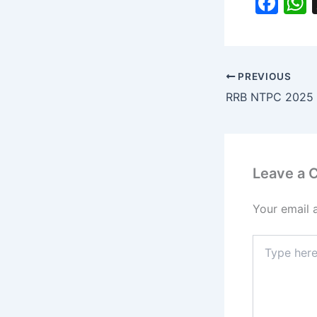
F
a
c
a
e
PREVIOUS
b
o
o
k
Leave a
Your email 
Type
here..