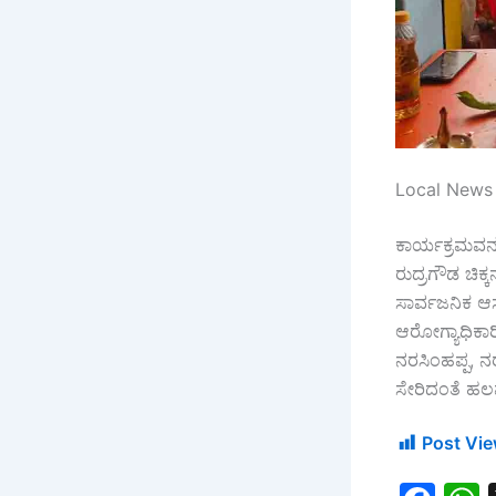
Local News 
ಕಾರ್ಯಕ್ರಮವನ್
ರುದ್ರಗೌಡ ಚಿಕ
ಸಾರ್ವಜನಿಕ ಆಸ
ಆರೋಗ್ಯಾಧಿಕಾರ
ನರಸಿಂಹಪ್ಪ, ನರ
ಸೇರಿದಂತೆ ಹಲವ
Post Vie