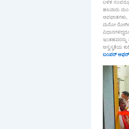
ಬಳಿಕ ಸಂಪನ್ಮ
ಹಲವಾರು ಮಂದಿ 
ಅಪಘಾತಗಳು, ಕು
ಮನೋ ರೋಗಿಗಳಾಗಿ
ವಿಧಾನಗಳಿದ್ದರ
ಇಂತಹವರನ್ನು ತಜ
ಅಸ್ವಸ್ಥತೆಯ 
ಬಂಪರ್ ಆಫರ್!