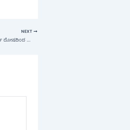
NEXT
Sarpa Dosha : ಸರ್ಪ ದೋಷದಿಂದ ತೊಂದರೆನಾ? ಈ ಪ್ರಸಿದ್ಧ ದೇವಾಲಯಗಳಿಗೆ ಒಮ್ಮೆ ಭೇಟಿ ನೀಡಿ…!