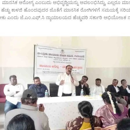
ಮಾನಸಿಕ ಆರೋಗ್ಯ ಎಂಬುದು ಅಭಿವೃದ್ದಿಯನ್ನು ಅವಲಂಭಿಸಿದ್ದು, ಎಲ್ಲರೂ ಮಾ
ಹೆಚ್ಚು ಕಾಳಜಿ ಹೊಂದವುದರ ಜೊತೆಗೆ ಮಾನಸಿಕ ರೋಗಿಗಳಿಗೆ ಸಮಯಕ್ಕೆ ಸರಿಯಾ
ಿಸಬೇಕು ಎಂದು ಜೆ.ಎಂ.ಎಫ್.ಸಿ ನ್ಯಾಯಾಲಯದ ಹೆಚ್ಚುವರಿ ಸರ್ಕಾರಿ ಅಭಿಯೋಜ