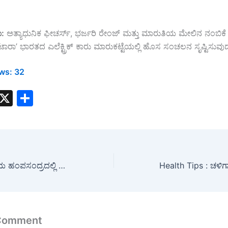
ು
:
ಅತ್ಯಾಧುನಿಕ ಫೀಚರ್ಸ್, ಭರ್ಜರಿ ರೇಂಜ್ ಮತ್ತು ಮಾರುತಿಯ ಮೇಲಿನ ನಂಬಿಕೆ 
ಿಟಾರಾ’ ಭಾರತದ ಎಲೆಕ್ಟ್ರಿಕ್ ಕಾರು ಮಾರುಕಟ್ಟೆಯಲ್ಲಿ ಹೊಸ ಸಂಚಲನ ಸೃಷ್ಟಿಸು
ws:
32
W
X
S
h
h
t
ar
s
e
A
Crime : ಗುಡಿಬಂಡೆಯ ಹಂಪಸಂದ್ರದಲ್ಲಿ ಯುವಕನ ಅನುಮಾನಾಸ್ಪದ ಸಾವು: ಇದು ಕೊಲೆಯೋ? ಆತ್ಮಹತ್ಯೆಯೋ? ಅಕ್ರಮ ಸಂಬಂಧ ಶಂಕೆ?!
p
p
 Comment