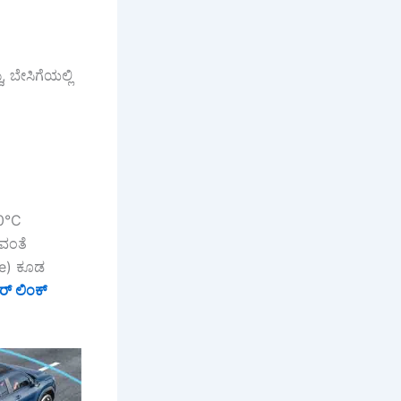
, ಬೇಸಿಗೆಯಲ್ಲಿ
0°C
ುವಂತೆ
de) ಕೂಡ
ರ್ ಲಿಂಕ್