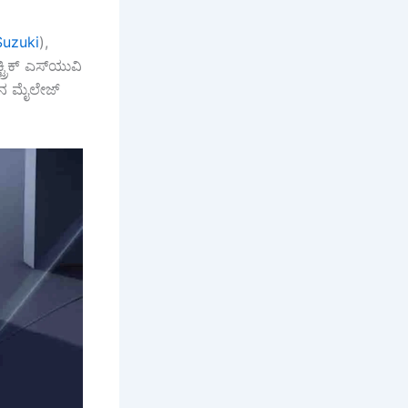
Suzuki
),
್ರಿಕ್ ಎಸ್‌ಯುವಿ
ರಿನ ಮೈಲೇಜ್