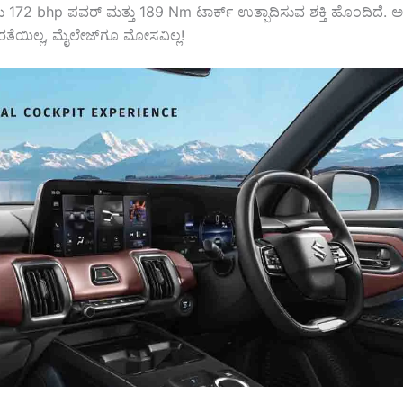
 172 bhp ಪವರ್ ಮತ್ತು 189 Nm ಟಾರ್ಕ್ ಉತ್ಪಾದಿಸುವ ಶಕ್ತಿ ಹೊಂದಿದೆ. ಅ
ತೆಯಿಲ್ಲ, ಮೈಲೇಜ್‌ಗೂ ಮೋಸವಿಲ್ಲ!