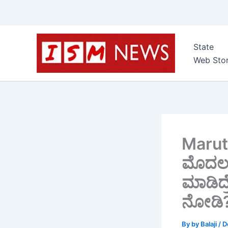
Skip
to
State
content
Web Stor
Marut
ಮೊದಲ ಎಲ
ಮಾಡಿದ್ರ
ನೋಡಿ
By
by Balaji
/
D