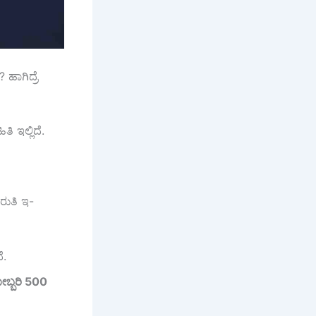
 ಹಾಗಿದ್ರೆ
 ಇಲ್ಲಿದೆ.
ಾರುತಿ ಇ-
ೆ.
ಬ್ಬರಿ
500