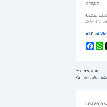
ಅಗತ್ಯವಿಲ್ಲ.
ಕೊನೆಯ
ಮಾತ
ಸೇರಿದರೆ ‘ಇ-ವ
Post Vie
F
a
c
a
e
PREVIOUS
b
o
o
k
Leave a