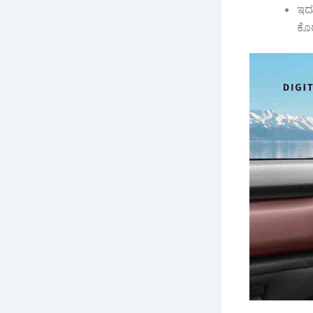
ಇದು
ಕೊರ