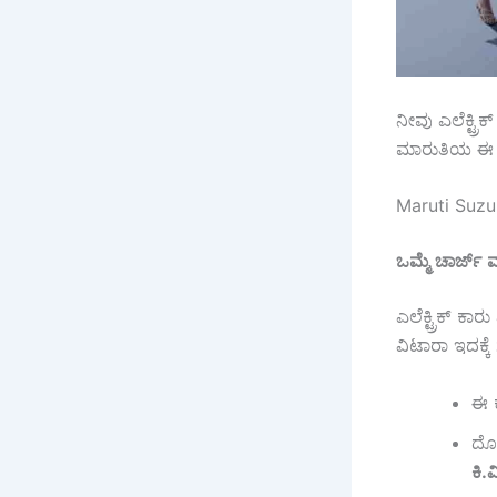
ನೀವು ಎಲೆಕ್ಟ್ರ
ಮಾರುತಿಯ ಈ ಹೊ
Maruti Suzuki
ಒಮ್ಮೆ
ಚಾರ್ಜ್
ಮ
ಎಲೆಕ್ಟ್ರಿಕ್ ಕ
ವಿಟಾರಾ ಇದಕ್ಕೆ
ಈ 
ದೊಡ
ಕಿ
.