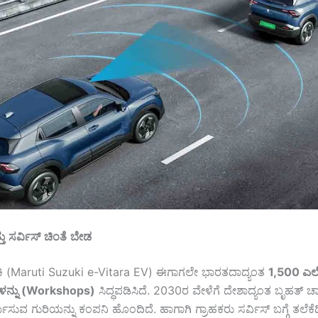
ತು
ಸರ್ವಿಸ್
ಚಿಂತೆ
ಬೇಡ
ಕಿ (Maruti Suzuki e-Vitara EV) ಈಗಾಗಲೇ ಭಾರತದಾದ್ಯಂತ
1,500
ಎಲೆಕ
ಳನ್ನು
(Workshops)
ಸಿದ್ಧಪಡಿಸಿದೆ. 2030ರ ವೇಳೆಗೆ ದೇಶಾದ್ಯಂತ ಬೃಹತ್ ಚಾ
ರ್ಮಿಸುವ ಗುರಿಯನ್ನು ಕಂಪನಿ ಹೊಂದಿದೆ. ಹಾಗಾಗಿ ಗ್ರಾಹಕರು ಸರ್ವಿಸ್ ಬಗ್ಗೆ ತಲೆಕೆ