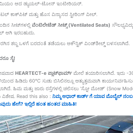
ರೀಮಿಯಂ ಆದ ಡ್ಯುಯಲ್-ಟೋನ್ ಇಂಟೀರಿಯರ್.
ಿಟಲ್ ಕಾಕ್‌ಪಿಟ್ ಮತ್ತು ಹೊಸ ವಿನ್ಯಾಸದ ಸ್ಟೀರಿಂಗ್ ವೀಲ್.
ದಿನ ಸೀಟ್‌ಗಳಲ್ಲಿ
ವೆಂಟಿಲೇಟೆಡ್
ಸೀಟ್ಸ್
(Ventilated Seats)
ಸೌಲಭ್ಯವಿದ್ದು
ಲ್ ಆಗಿ ಇರಬಹುದು.
ಗಿನ ಶಬ್ದ ಒಳಗೆ ಬರದಂತೆ ತಡೆಯಲು ಅಕೌಸ್ಟಿಕ್ ವಿಂಡ್‌ಶೀಲ್ಡ್ ಬಳಸಲಾಗಿದೆ.
ಗಾದರೂ
ಸೈ
!
ಿಶೇಷವಾದ
HEARTECT-e
ಪ್ಲಾಟ್
ಫಾರ್ಮ್
ಮೇಲೆ ತಯಾರಿಸಲಾಗಿದೆ. ಇದು -3
ಿಂದ ಹಿಡಿದು 60°C ಸುಡು ಬಿಸಿಲಿನಲ್ಲೂ ಅತ್ಯುತ್ತಮವಾಗಿ ಕಾರ್ಯನಿರ್ವಹಿಸ
ಲಾಗಿದೆ. ಹಿಮ ಮತ್ತು ಜಾರು ರಸ್ತೆಗಳಲ್ಲಿ ಚಲಿಸಲು ‘ಸ್ನೋ ಮೋಡ್’ (Snow Mo
ು ವಿಶೇಷ. Read this also :
ನಿಮ್ಮ ಆಧಾರ್ ಕಾರ್ಡ್‌ ಗೆ ಯಾವ ಮೊಬೈಲ್ ನಂಬ
ುವುದು ಹೇಗೆ? ಇಲ್ಲಿದೆ ಹಂತ ಹಂತದ ಮಾಹಿತಿ!