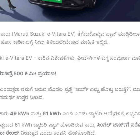
ಿಕ್ ಕಾರು (Maruti Suzuki e-Vitara EV) ತೆಗೆದುಕೊಳ್ಳುವ ಪ್ಲಾನ್ ಮಾಡ್ತಿದೀರಾ?
ಸ ಕಾರಿನ ಬಗ್ಗೆ ನೀವು ತಿಳಿಯಲೇಬೇಕಾದ ಮಾಹಿತಿ ಇಲ್ಲಿದೆ.
 e-Vitara EV – ಕಾರಿನ ವಿಶೇಷತೆಗಳು, ಫೀಚರ್ಸ್‌ಗಳ ಬಗ್ಗೆ ಸಂಪೂರ್ಣ ಮಾಹಿತಿ
ಾಡಿದ್ರೆ
500
ಕಿ
.
ಮೀ
ಪ್ರಯಾಣ
!
ಾರು ಎಂದಾಕ್ಷಣ ನಮಗೆ ಬರುವ ಮೊದಲ ಪ್ರಶ್ನೆ “ಚಾರ್ಜ್ ಎಷ್ಟು ಹೊತ್ತು ಬರುತ್ತೆ?”. ಮ
 ಸಮರ್ಥ ಉತ್ತರ ನೀಡಿದೆ.
ಕಾರು
49 kWh
ಮತ್ತು
61 kWh
ಎಂಬ ಎರಡು ಬ್ಯಾಟರಿ ಆಯ್ಕೆಗಳಲ್ಲಿ ಲಭ್ಯವಿದ
್ಡದಾದ 61 kWh ಬ್ಯಾಟರಿ ಪ್ಯಾಕ್ ಹೊಂದಿರುವ ಕಾರು,
ಸಿಂಗಲ್
ಚಾರ್ಜ್
ಗೆ
ಬರೋ
ಮೀ
ರೇಂಜ್
ನೀಡುತ್ತದೆ ಎಂದು ಕಂಪನಿ ಹೇಳಿಕೊಂಡಿದೆ.