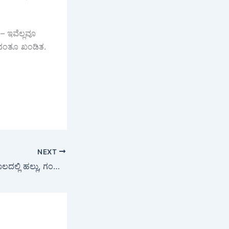
– ಇವೆಲ್ಲವೂ
ವುದಂತೂ ಖಂಡಿತ.
NEXT
Health Tips : ಚಳಿಗಾಲದಲ್ಲಿ ಹಲ್ಲು, ಗಂಟಲು ನೋವಿನಿಂದ ನರಳುತ್ತಿದ್ದೀರಾ? ಮಾತ್ರೆ ನುಂಗುವ ಬದಲು ಈ ಸಿಂಪಲ್ ಮನೆಮದ್ದು ಟ್ರೈ ಮಾಡಿ!