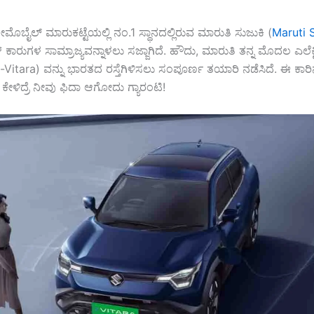
ೈಲ್ ಮಾರುಕಟ್ಟೆಯಲ್ಲಿ ನಂ.1 ಸ್ಥಾನದಲ್ಲಿರುವ ಮಾರುತಿ ಸುಜುಕಿ (
Maruti 
ಿಕ್ ಕಾರುಗಳ ಸಾಮ್ರಾಜ್ಯವನ್ನಾಳಲು ಸಜ್ಜಾಗಿದೆ. ಹೌದು, ಮಾರುತಿ ತನ್ನ ಮೊದಲ ಎಲೆಕ್ಟ
e-Vitara) ವನ್ನು ಭಾರತದ ರಸ್ತೆಗಿಳಿಸಲು ಸಂಪೂರ್ಣ ತಯಾರಿ ನಡೆಸಿದೆ. ಈ ಕಾ
 ಕೇಳಿದ್ರೆ ನೀವು ಫಿದಾ ಆಗೋದು ಗ್ಯಾರಂಟಿ!