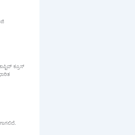
ಜಿ
್ಟಿವ್ ಕ್ರೂಸ್
ಧಾರಿತ
ಾಗಲಿದೆ.