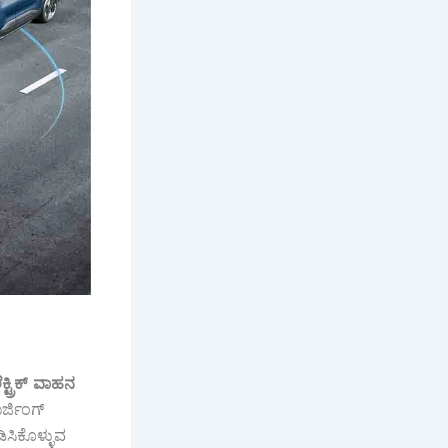
್ಟ್ರಿಕ್
ವಾಹನ
ರ್ಜಿಂಗ್
ಡಿಸಿಕೊಳ್ಳುವ