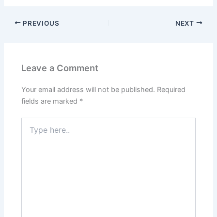
a
h
h
c
at
ar
PREVIOUS
NEXT
e
s
e
b
A
o
p
Leave a Comment
o
p
k
Your email address will not be published.
Required
fields are marked
*
Type
here..