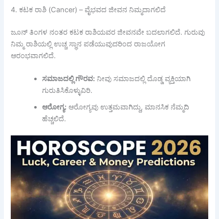
4. ಕಟಕ ರಾಶಿ (Cancer) – ವೈಭವದ ಜೀವನ ನಿಮ್ಮದಾಗಲಿದೆ
ಜೂನ್ ತಿಂಗಳ ನಂತರ ಕಟಕ ರಾಶಿಯವರ ಜೀವನವೇ ಬದಲಾಗಲಿದೆ. ಗುರುವು
ನಿಮ್ಮ ರಾಶಿಯಲ್ಲಿ ಉಚ್ಚ ಸ್ಥಾನ ಪಡೆಯುವುದರಿಂದ ರಾಜಯೋಗ
ಆರಂಭವಾಗಲಿದೆ.
ಸಮಾಜದಲ್ಲಿ
ಗೌರವ:
ನೀವು ಸಮಾಜದಲ್ಲಿ ದೊಡ್ಡ ವ್ಯಕ್ತಿಯಾಗಿ
ಗುರುತಿಸಿಕೊಳ್ಳುವಿರಿ.
ಆರೋಗ್ಯ:
ಆರೋಗ್ಯವು ಉತ್ತಮವಾಗಿದ್ದು, ಮಾನಸಿಕ ನೆಮ್ಮದಿ
ಹೆಚ್ಚಲಿದೆ.