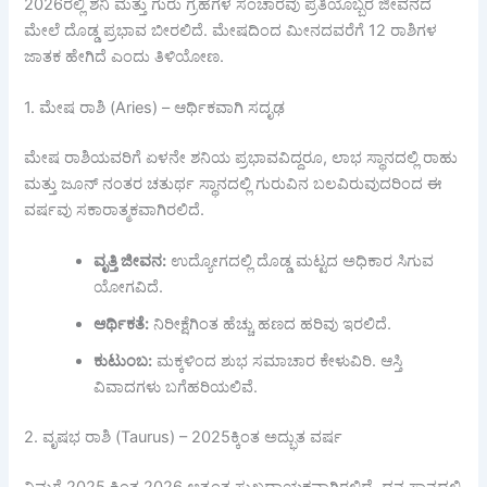
2026ರಲ್ಲಿ ಶನಿ ಮತ್ತು ಗುರು ಗ್ರಹಗಳ ಸಂಚಾರವು ಪ್ರತಿಯೊಬ್ಬರ ಜೀವನದ
ಮೇಲೆ ದೊಡ್ಡ ಪ್ರಭಾವ ಬೀರಲಿದೆ. ಮೇಷದಿಂದ ಮೀನದವರೆಗೆ 12 ರಾಶಿಗಳ
ಜಾತಕ ಹೇಗಿದೆ ಎಂದು ತಿಳಿಯೋಣ.
1. ಮೇಷ ರಾಶಿ (Aries) – ಆರ್ಥಿಕವಾಗಿ ಸದೃಢ
ಮೇಷ ರಾಶಿಯವರಿಗೆ ಏಳನೇ ಶನಿಯ ಪ್ರಭಾವವಿದ್ದರೂ, ಲಾಭ ಸ್ಥಾನದಲ್ಲಿ ರಾಹು
ಮತ್ತು ಜೂನ್ ನಂತರ ಚತುರ್ಥ ಸ್ಥಾನದಲ್ಲಿ ಗುರುವಿನ ಬಲವಿರುವುದರಿಂದ ಈ
ವರ್ಷವು ಸಕಾರಾತ್ಮಕವಾಗಿರಲಿದೆ.
ವೃತ್ತಿ
ಜೀವನ:
ಉದ್ಯೋಗದಲ್ಲಿ ದೊಡ್ಡ ಮಟ್ಟದ ಅಧಿಕಾರ ಸಿಗುವ
ಯೋಗವಿದೆ.
ಆರ್ಥಿಕತೆ:
ನಿರೀಕ್ಷೆಗಿಂತ ಹೆಚ್ಚು ಹಣದ ಹರಿವು ಇರಲಿದೆ.
ಕುಟುಂಬ:
ಮಕ್ಕಳಿಂದ ಶುಭ ಸಮಾಚಾರ ಕೇಳುವಿರಿ. ಆಸ್ತಿ
ವಿವಾದಗಳು ಬಗೆಹರಿಯಲಿವೆ.
2. ವೃಷಭ ರಾಶಿ (Taurus) – 2025ಕ್ಕಿಂತ ಅದ್ಭುತ ವರ್ಷ
ನಿಮಗೆ 2025 ಕ್ಕಿಂತ 2026 ಅತ್ಯಂತ ಸುಖದಾಯಕವಾಗಿರಲಿದೆ. ಧನ ಸ್ಥಾನದಲ್ಲಿ