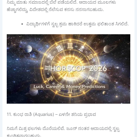
ನಿಮ್ಮ ಮಾತು ಸಮಾಜದಲ್ಲಿ ಬೆಲೆ ಪಡೆಯಲಿದೆ. ಆದಾಯದ ಮೂಲಗಳು
ಹೆಚ್ಚಾಗಲಿದ್ದು, ವಿದೇಶದಲ್ಲಿ ನೆಲೆಸುವ ಕನಸು ನನಸಾಗಬಹುದು.
ವಿದ್ಯಾರ್ಥಿಗಳಿಗೆ ಸ್ವಲ್ಪ ಶ್ರಮ ಹಾಕಿದರೆ ಉತ್ತಮ ಫಲಿತಾಂಶ ಸಿಗಲಿದೆ.
11. ಕುಂಭ ರಾಶಿ (Aquarius) – ಏಳನೇ ಶನಿಯ ಪ್ರಭಾವ
ನಿಮಗೆ ಮಿಶ್ರ ಫಲಗಳು ದೊರೆಯಲಿವೆ. ಜೂನ್ ನಂತರ ಆದಾಯದಲ್ಲಿ ಸ್ವಲ್ಪ
ಕುಂಠಿತವಾಗಬಹುದು.