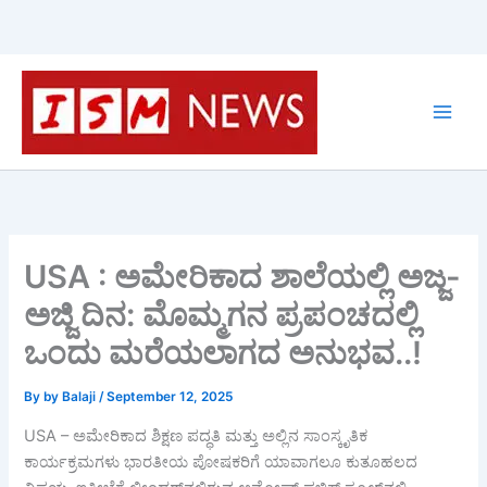
Skip
to
content
USA : ಅಮೇರಿಕಾದ ಶಾಲೆಯಲ್ಲಿ ಅಜ್ಜ-
ಅಜ್ಜಿ ದಿನ: ಮೊಮ್ಮಗನ ಪ್ರಪಂಚದಲ್ಲಿ
ಒಂದು ಮರೆಯಲಾಗದ ಅನುಭವ..!
By
by Balaji
/
September 12, 2025
USA – ಅಮೇರಿಕಾದ ಶಿಕ್ಷಣ ಪದ್ಧತಿ ಮತ್ತು ಅಲ್ಲಿನ ಸಾಂಸ್ಕೃತಿಕ
ಕಾರ್ಯಕ್ರಮಗಳು ಭಾರತೀಯ ಪೋಷಕರಿಗೆ ಯಾವಾಗಲೂ ಕುತೂಹಲದ