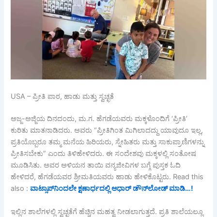
USA – ಪ್ರೀತಿ ಪಾಠ, ಹಾಡು ಮತ್ತು ಸ್ವಚ್ಛತೆ
ಅಜ್ಜ-ಅಜ್ಜಿಯ ದಿನದಂದು, ಮ.ಗ. ಹೆಗಡೆಯವರು ಮಕ್ಕಳೊಂದಿಗೆ ‘ಪ್ರೀತಿ’
ಕುರಿತು ಮಾತನಾಡಿದರು. ಅವರು “ಪ್ರೀತಿಗಿಂತ ಮಿಗಿಲಾದದ್ದು ಯಾವುದೂ ಇಲ್ಲ,
ಪ್ರತಿಯೊಬ್ಬರೂ ತಮ್ಮ ಮನೆಯ ಹಿರಿಯರು, ಸ್ನೇಹಿತರು ಮತ್ತು ಸಾಕುಪ್ರಾಣಿಗಳನ್ನು
ಪ್ರೀತಿಸಬೇಕು” ಎಂದು ತಿಳಿಹೇಳಿದರು. ಈ ಸಂದೇಶವು ಮಕ್ಕಳಲ್ಲಿ ಸಂತೋಷ
ಮೂಡಿಸಿತು. ಅವರ ಅಳಿಯನ ತಾಯಿ ವನ್ಯಜೀವಿಗಳ ಬಗ್ಗೆ ಪುಸ್ತಕ ಓದಿ
ಹೇಳಿದರೆ, ಹೆಗಡೆಯವರ ಶ್ರೀಮತಿಯವರು ಹಾಡು ಹೇಳಿಕೊಟ್ಟರು. Read this
also :
ವಾಟ್ಸಾಪ್‌ನಿಂದಲೇ ಕ್ಷಣಾರ್ಧದಲ್ಲಿ ಆಧಾರ್ ಡೌನ್‌ಲೋಡ್ ಮಾಡಿ…!
ಇಲ್ಲಿನ ಶಾಲೆಗಳಲ್ಲಿ ಸ್ವಚ್ಛತೆಗೆ ಹೆಚ್ಚಿನ ಮಹತ್ವ ನೀಡಲಾಗುತ್ತದೆ. ಪ್ರತಿ ಶಾಲೆಯಲ್ಲೂ