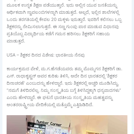
ಮೂಲಕ ಉನ್ನತ ಶಿಕ್ಷಣ ಪಡೆಯುತ್ತಾರೆ. ಇದು ಅಲ್ಲಿನ ಯುವ ಜನತೆಯನ್ನು
ಆರ್ಥಿಕವಾಗಿ ಸ್ವಾವಲಂಬಿಗಳನ್ನಾಗಿ ಮಾಡುತ್ತದೆ. ಅಲ್ಲದೆ, ಇಲ್ಲಿನ ಶಾಲೆಗಳಲ್ಲಿ
ಒಂದು ತರಗತಿಯಲ್ಲಿ ಕೇವಲ 20 ಮಕ್ಕಳು ಇರುತ್ತಾರೆ. ಇವರಿಗೆ ಕಲಿಸಲು ಒಬ್ಬ
ಶಿಕ್ಷಕರನ್ನು ನೇಮಿಸಲಾಗುತ್ತದೆ. ಈ ಸಣ್ಣ ಗುಂಪು ಪಾಠ ಮಾಡುವ ವಿಧಾನವು
ಪ್ರತಿಯೊಬ್ಬ ವಿದ್ಯಾರ್ಥಿಯ ಕಡೆಗೆ ಗಮನ ಹರಿಸಲು ಶಿಕ್ಷಕರಿಗೆ ಸಹಾಯ
ಮಾಡುತ್ತದೆ.
USA – ಶಿಕ್ಷಕರ ದಿನದ ವಿಶೇಷ: ಭಾರತೀಯ ನೆನಪು
ಕಾರ್ಯಕ್ರಮದ ವೇಳೆ, ಮ.ಗ.ಹೆಗಡೆಯವರು ತಮ್ಮ ಮೊಮ್ಮಗನ ಶಿಕ್ಷಕರಿಗೆ ಡಾ.
ಎಸ್. ರಾಧಾಕೃಷ್ಣನ್ ಅವರ ಕುರಿತು ತಿಳಿಸಿ, ಅದೇ ದಿನ ಭಾರತದಲ್ಲಿ ‘ಶಿಕ್ಷಕರ
ದಿನಾಚರಣೆ’ ಎಂಬುದನ್ನು ಹೇಳಿದ್ದಾರೆ. ಇದು ಶಿಕ್ಷಕರಲ್ಲಿ ಅಚ್ಚರಿ ಮೂಡಿಸಿದ್ದು,
“ನಮಗೆ ತಿಳಿದಿರಲಿಲ್ಲ. ನಿಮ್ಮ ಸಂಸ್ಕೃತಿಯ ಬಗ್ಗೆ ತಿಳಿಸಿದ್ದಕ್ಕಾಗಿ ಧನ್ಯವಾದಗಳು”
ಎಂದು ಹೇಳಿದ್ದಾರೆ. ಈ ಘಟನೆ ಭಾರತೀಯ ಸಂಸ್ಕೃತಿಯ ಮಹತ್ವವನ್ನು
ಅಂತರರಾಷ್ಟ್ರೀಯ ವೇದಿಕೆಯಲ್ಲಿ ಮತ್ತೊಮ್ಮೆ ಎತ್ತಿಹಿಡಿದಿದೆ.