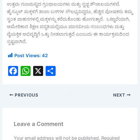
ಉತ್ತಮ ಗುಣಮಟ್ಟದ ಗ್ರಂಥಾಲಯಗಳು ಮತ್ತು ಸ್ವಚ್ಛ ಶೌಚಾಲಯಗಳಿವೆ.
ಹೈಸ್ಕೂಲ್ ಮಕ್ಕಳಿಗೆ ಶಾಲಾ ಬಸ್‌ಗಳ ಸೌಲಭ್ಯವಿದ್ದರೂ, ಹೆಚ್ಚಿನ ಪೋಷಕರು ತಮ್ಮ
ಸ್ವಂತ ವಾಹನಗಳಲ್ಲಿ ಮಕ್ಕಳನ್ನು ಕರೆದುಕೊಂಡು ಹೋಗುತ್ತಾರೆ. ಒಟ್ಟಾರೆಯಾಗಿ,
ಅಮೇರಿಕಾದ ಶಿಕ್ಷಣ ಪದ್ಧತಿಯಲ್ಲಿಯೂ ಮಾನವೀಯ ಸಂಬಂಧಗಳು ಮತ್ತು
ವೈಯಕ್ತಿಕ ಅಭಿವೃದ್ಧಿಗೆ ಒತ್ತು ನೀಡಲಾಗುತ್ತದೆ ಎಂಬುದು ಈ ಕಾರ್ಯಕ್ರಮದಿಂದ
ಸ್ಪಷ್ಟವಾಗಿದೆ.
Post Views:
42
F
W
X
S
a
h
h
c
at
ar
PREVIOUS
NEXT
e
s
e
b
A
o
p
Leave a Comment
o
p
Your email address will not be published.
Required