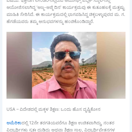
ವಿಷಯ. ಇತ್ತೀಚೆಗೆ ಲೀಂಡರ್‌ನಲ್ಲಿರುವ ಅಮೋಘ್ಸ್ ಪಬ್ಲಿಕ್ ಸ್ಕೂಲ್‌ನಲ್ಲಿ
ಆಯೋಜಿಸಲಾಗಿದ್ದ ‘ಅಜ್ಜ-ಅಜ್ಜಿ ದಿನ’ ಕಾರ್ಯಕ್ರಮವು ಈ ಕುತೂಹಲಕ್ಕೆ ಮತ್ತಷ್ಟು
ಮಾಹಿತಿ ಸೇರಿಸಿದೆ. ಈ ಕಾರ್ಯಕ್ರಮದಲ್ಲಿ ಭಾಗವಹಿಸಿದ್ದ ಚಿಕ್ಕಬಳ್ಳಾಪುರದ ಮ. ಗ.
ಹೆಗಡೆಯವರು ತಮ್ಮ ಅನುಭವಗಳನ್ನು ಹಂಚಿಕೊಂಡಿದ್ದಾರೆ.
USA – ವಿದೇಶದಲ್ಲಿ ಮಕ್ಕಳ ಶಿಕ್ಷಣ: ಒಂದು ಹೊಸ ದೃಷ್ಟಿಕೋನ
ಅಮೆರಿಕಾ
ದಲ್ಲಿ 12ನೇ ತರಗತಿಯವರೆಗೂ ಶಿಕ್ಷಣ ಉಚಿತವಾಗಿದ್ದು, ನಂತರ
ವಿದ್ಯಾರ್ಥಿಗಳು ಸ್ವತಃ ದುಡಿದು ಅಥವಾ ಶಿಕ್ಷಣ ಸಾಲ, ವಿದ್ಯಾರ್ಥಿವೇತನಗಳ