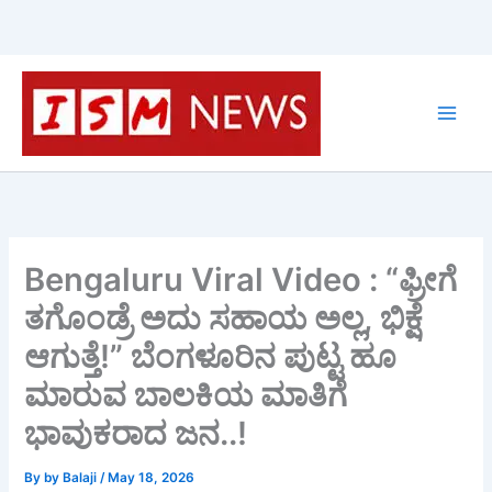
Skip
to
content
Bengaluru Viral Video : “ಫ್ರೀಗೆ
ತಗೊಂಡ್ರೆ ಅದು ಸಹಾಯ ಅಲ್ಲ, ಭಿಕ್ಷೆ
ಆಗುತ್ತೆ!” ಬೆಂಗಳೂರಿನ ಪುಟ್ಟ ಹೂ
ಮಾರುವ ಬಾಲಕಿಯ ಮಾತಿಗೆ
ಭಾವುಕರಾದ ಜನ..!
By
by Balaji
/
May 18, 2026