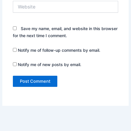
Website
Save my name, email, and website in this browser
for the next time I comment.
Notify me of follow-up comments by email.
Notify me of new posts by email.