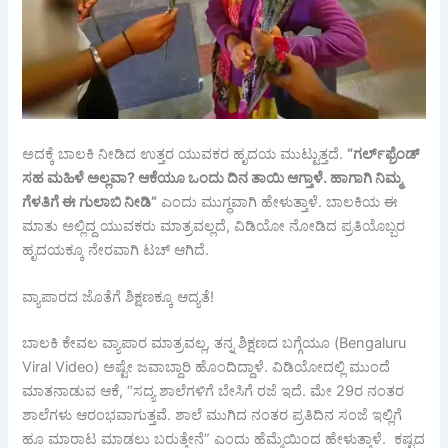
ಅದಕ್ಕೆ ಬಾಲಕಿ ನೀಡಿದ ಉತ್ತರ ಯುವಕರ ಹೃದಯ ಮುಟ್ಟುತ್ತದೆ.
“
ಗರ್ಲ್‌
ಫ್ರೆಂಡ್
ಸಹ
ಮಹಿಳೆ
ಅಲ್ಲವಾ?
ಆಕೆಯೂ
ಒಂದು
ದಿನ
ತಾಯಿ
ಆಗ್ತಾಳೆ.
ಹಾಗಾಗಿ
ನಿಮ್ಮ
ಗೆಳತಿಗೆ
ಈ
ಗುಲಾಬಿ
ನೀಡಿ”
ಎಂದು ಮುಗ್ಧವಾಗಿ ಹೇಳುತ್ತಾಳೆ. ಬಾಲಕಿಯ ಈ
ಮಾತು ಅಲ್ಲಿದ್ದ ಯುವಕರು ಮಾತ್ರವಲ್ಲದೆ, ವಿಡಿಯೋ ನೋಡಿದ ಪ್ರತಿಯೊಬ್ಬರ
ಹೃದಯಕ್ಕೂ ನೇರವಾಗಿ ಟಚ್ ಆಗಿದೆ.
ವ್ಯಾಪಾರದ ಜೊತೆಗೆ ಶಿಕ್ಷಣಕ್ಕೂ ಆದ್ಯತೆ!
ಬಾಲಕಿ ಕೇವಲ ವ್ಯಾಪಾರ ಮಾತ್ರವಲ್ಲ, ತನ್ನ ಶಿಕ್ಷಣದ ಬಗ್ಗೆಯೂ (Bengaluru
Viral Video) ಅಷ್ಟೇ ಜವಾಬ್ದಾರಿ ಹೊಂದಿದ್ದಾಳೆ. ವಿಡಿಯೋದಲ್ಲಿ ಮುಂದೆ
ಮಾತನಾಡುವ ಆಕೆ, “ಸದ್ಯ ಶಾಲೆಗಳಿಗೆ ಬೇಸಿಗೆ ರಜೆ ಇದೆ. ಮೇ 29ರ ನಂತರ
ಶಾಲೆಗಳು ಆರಂಭವಾಗುತ್ತವೆ. ಶಾಲೆ ಮುಗಿದ ನಂತರ ಪ್ರತಿದಿನ ಸಂಜೆ ಇಲ್ಲಿಗೆ
ಹೂ ಮಾರಾಟ ಮಾಡಲು ಬರುತ್ತೇನೆ” ಎಂದು ಹೆಮ್ಮೆಯಿಂದ ಹೇಳುತ್ತಾಳೆ. ಕಷ್ಟದ