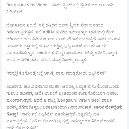
Bengaluru Viral Video – ಚರ್ಚ್‌ ಸ್ಟ್ರೀಟ್‌ನಲ್ಲಿ ವೈರಲ್ ಆದ ಆ ಒಂದು
ವಿಡಿಯೋ!
ಬೆಂಗಳೂರಿನ ಎಂ.ಜಿ. ರಸ್ತೆ ಹತ್ತಿರದ ಚರ್ಚ್‌ ಸ್ಟ್ರೀಟ್ ಸದಾ ಜನರಿಂದ
ಗಿಜಿಗುಡುತ್ತಿರುತ್ತದೆ. ಇಲ್ಲಿ Adil M ಹೆಸರಿನ ಇನ್‌ಸ್ಟಾಗ್ರಾಂ ಖಾತೆಯಲ್ಲಿ ಶೇರ್
ಆಗಿರುವ ಒಂದು ವಿಡಿಯೋ ಈಗ ಸಖತ್ ಸೌಂಡ್ ಮಾಡುತ್ತಿದೆ. ನಾಲ್ಕೈದು ಜನ
ಯುವಕರು ರಸ್ತೆಯಲ್ಲಿ ಹೂ ಮಾರುತ್ತಿದ್ದ ಪುಟ್ಟ ಬಾಲಕಿಯ ಬಳಿ ಬಂದು
ಮಾತನಾಡಿಸುತ್ತಾರೆ. ಆಕೆಯ ಬಳಿಯಿದ್ದ ಗುಲಾಬಿ ಹೂಗಳನ್ನು ಖರೀದಿಸುತ್ತಾರೆ.
ಆದರೆ ಆ ಬಳಿಕ ನಡೆದ ಘಟನೆ ಮಾತ್ರ ನಿಜಕ್ಕೂ ಅದ್ಭುತ.
“ಪುಕ್ಕಟ್ಟೆ ತೊಗೊಂಡ್ರೆ ಭಿಕ್ಷೆ ಆಗುತ್ತೆ, ನಾನು ಮಾಡ್ತಿರೋದು ಬ್ಯುಸಿನೆಸ್!”
ಯುವಕರು ಹೂ ಖರೀದಿಸಿದ ನಂತರ, ಅವರಲ್ಲಿ ಒಬ್ಬಾತ ತಾನು ಕೊಂಡ ಒಂದು
ಗುಲಾಬಿ ಹೂವನ್ನು ಅದೇ ಬಾಲಕಿಗೆ ಪ್ರೀತಿಯಿಂದ ಉಡುಗೊರೆಯಾಗಿ ನೀಡಲು
ಮುಂದಾಗುತ್ತಾನೆ. ಆದರೆ ಆ ಪುಟ್ಟ (Bengaluru Viral Video) ಬಾಲಕಿ
ಅದನ್ನು ತೆಗೆದುಕೊಳ್ಳಲು ಖಡಾಖಡಿಯಾಗಿ ನಿರಾಕರಿಸುತ್ತಾಳೆ.
ಬಾಲಕಿ
ಹೇಳಿದ್ದೇನು
ಗೊತ್ತಾ?
“ನಾನು ಇಲ್ಲಿ ಬ್ಯುಸಿನೆಸ್ ಮಾಡುತ್ತಿದ್ದೇನೆ. ಕಷ್ಟಪಟ್ಟು ಹೂ
ಮಾರುತ್ತಿದ್ದೇನೆ. ಹೀಗೆ ಉಚಿತವಾಗಿ (ಪುಕ್ಕಟ್ಟೆ) ಏನನ್ನಾದರೂ ತೆಗೆದುಕೊಂಡರೆ
ಅದು ಭಿಕ್ಷೆ ಆಗುತ್ತದೆ!”