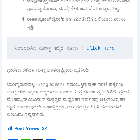
ದೀಪು
ಚಂದ್ರ
ದಾಸ್:
ಧರ್ಮನಿಂದನೆಯ ಸುಳ್ಳು ಆರೋಪ ಹೊರಿಸಿ
ಇವರನ್ನು ಕೊಂದು, ಮರಕ್ಕೆ ನೇತುಹಾಕಿ ಬೆಂಕಿ ಹಚ್ಚಲಾಗಿತ್ತು.
ರಾಣಾ
ಪ್ರತಾಪ್
ಬೈರಾಗಿ:
ಈಗ ಗುಂಡೇಟಿಗೆ ಬಲಿಯಾದ ಐದನೇ
ವ್ಯಕ್ತಿ.
ಸಂಬಂಧಿಸಿದ ಪೋಸ್ಟ್ ಇಲ್ಲಿದೆ ನೋಡಿ : 
Click Here 
ಭಾರತದ ಕಳವಳ ಮತ್ತು ಅಂತರಾಷ್ಟ್ರೀಯ ಪ್ರತಿಕ್ರಿಯೆ
ಬಾಂಗ್ಲಾದೇಶದಲ್ಲಿ (Bangladesh) ನಡೆಯುತ್ತಿರುವ ಈ ಸರಣಿ ಹತ್ಯೆಗಳು
ಮತ್ತು ದೌರ್ಜನ್ಯಗಳ ಬಗ್ಗೆ ಭಾರತ ಸರ್ಕಾರ ತೀವ್ರ ಕಳವಳ ವ್ಯಕ್ತಪಡಿಸಿದೆ. ಪ್ರಧಾನಿ
ಮೊಹಮ್ಮದ್ ಯೂನುಸ್ ನೇತೃತ್ವದ ಮಧ್ಯಂತರ ಸರ್ಕಾರವು ಅಲ್ಪಸಂಖ್ಯಾತರ
ರಕ್ಷಣೆ ಮಾಡುವುದಾಗಿ ಹೇಳುತ್ತಿದ್ದರೂ, ವಾಸ್ತವದಲ್ಲಿ ಪರಿಸ್ಥಿತಿ ಹದಗೆಡುತ್ತಿದೆ
ಎಂಬುದು ಸ್ಪಷ್ಟವಾಗಿದೆ.
Post Views:
24