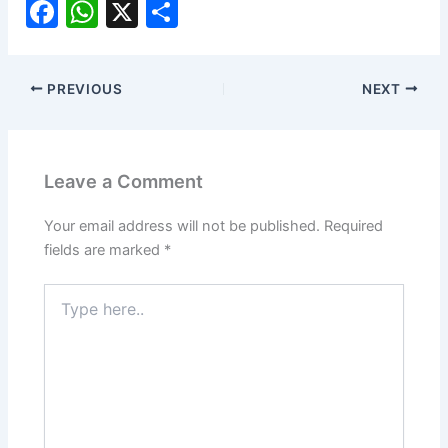
F
W
X
S
a
h
h
c
at
ar
PREVIOUS
NEXT
e
s
e
b
A
o
p
Leave a Comment
o
p
k
Your email address will not be published.
Required
fields are marked
*
Type
here..