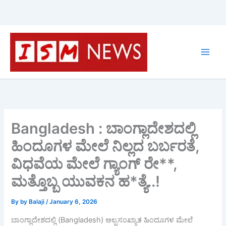
Skip
to
content
Bangladesh : ಬಾಂಗ್ಲಾದೇಶದಲ್ಲಿ
ಹಿಂದೂಗಳ ಮೇಲೆ ನಿಲ್ಲದ ಬರ್ಬರತೆ,
ವಿಧವೆಯ ಮೇಲೆ ಗ್ಯಾಂಗ್ ರೇ**,
ಮತ್ತೊಬ್ಬ ಯುವಕನ ಹ*ತ್ಯೆ..!
By
by Balaji
/
January 6, 2026
ಬಾಂಗ್ಲಾದೇಶದಲ್ಲಿ (Bangladesh) ಅಲ್ಪಸಂಖ್ಯಾತ ಹಿಂದೂಗಳ ಮೇಲೆ