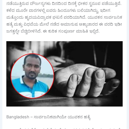
ನಡೆಯುತ್ತಿರುವ ದೌರ್ಜನ್ಯಗಳು ದಿನದಿಂದ ದಿನಕ್ಕೆ ಭೀಕರ ಸ್ವರೂಪ ಪಡೆಯುತ್ತಿವೆ.
ಕಳೆದ ಮೂರೇ ವಾರಗಳಲ್ಲಿ ಐವರು ಹಿಂದೂಗಳು ಬಲಿಯಾಗಿದ್ದು, ಇದೀಗ
ಮತ್ತೊಂದು ಹೃದಯವಿದ್ರಾವಕ ಘಟನೆ ವರದಿಯಾಗಿದೆ. ಯುವಕನ ಸಾರ್ವಜನಿಕ
ಹತ್ಯೆ ಮತ್ತು ವಿಧವೆಯ ಮೇಲೆ ನಡೆದ ಅಮಾನುಷ ಅತ್ಯಾಚಾರದ ಈ ವರದಿ ಇಡೀ
ಜಗತ್ತನ್ನೇ ಬೆಚ್ಚಿಬೀಳಿಸಿದೆ. ಈ ಕುರಿತ ಸಂಪೂರ್ಣ ಮಾಹಿತಿ ಇಲ್ಲಿದೆ.
Bangladesh – ಸಾರ್ವಜನಿಕವಾಗಿಯೇ ಯುವಕನ ಹತ್ಯೆ