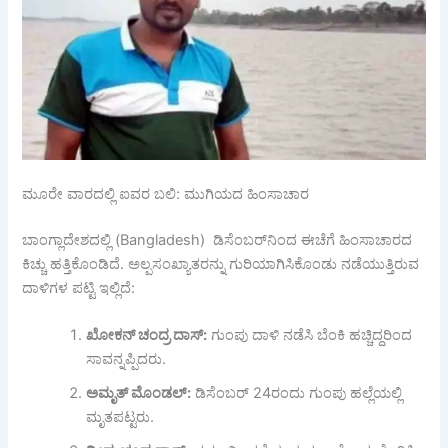
ಮೂರೇ ವಾರದಲ್ಲಿ ಐವರ ಬಲಿ: ಮುಗಿಯದ ಹಿಂಸಾಚಾರ
ಬಾಂಗ್ಲಾದೇಶದಲ್ಲಿ (Bangladesh) ಡಿಸೆಂಬರ್‌ನಿಂದ ಈಚೆಗೆ ಹಿಂಸಾಚಾರದ
ಕಿಚ್ಚು ಹತ್ತಿಕೊಂಡಿದೆ. ಅಲ್ಪಸಂಖ್ಯಾತರನ್ನು ಗುರಿಯಾಗಿಸಿಕೊಂಡು ನಡೆಯುತ್ತಿರುವ
ದಾಳಿಗಳ ಪಟ್ಟಿ ಇಲ್ಲಿದೆ:
ಖೋಕನ್
ಚಂದ್ರ
ದಾಸ್:
ಗುಂಪು ದಾಳಿ ನಡೆಸಿ ಬೆಂಕಿ ಹಚ್ಚಿದ್ದರಿಂದ
ಸಾವನ್ನಪ್ಪಿದರು.
ಅಮೃತ್
ಮೊಂಡಲ್:
ಡಿಸೆಂಬರ್ 24ರಂದು ಗುಂಪು ಹಲ್ಲೆಯಲ್ಲಿ
ಮೃತಪಟ್ಟರು.