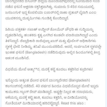
ಬಾಂಗ್ಲಾದೇಶದ ಜೆಸೋರ್ ಜಿಲ್ಲೆಯ ಮೊನಿರಾಮ್‌ಪುರದಲ್ಲಿ ಸೋಮವಾರ ಸಂಜೆ
ನಡೆದ ಘಟನೆ ಅಕ್ಷರಶಃ ರಕ್ತಸಿಕ್ತವಾಗಿತ್ತು. ಸುಮಾರು 5:45ರ ಸಮಯದಲ್ಲಿ,
ಜನಜಂಗುಳಿ ಇದ್ದ ಕೊಪಲಿಯಾ ಬಜಾರ್‌ನಲ್ಲಿ ರಾಣಾ ಪ್ರತಾಪ್ ಬೈರಾಗಿ ಎಂಬ
ಯುವಕನನ್ನು ದುಷ್ಕರ್ಮಿಗಳು ಗುಂಡಿಕ್ಕಿ ಕೊಂದಿದ್ದಾರೆ.
ಹಿರಿಯ ಪತ್ರಕರ್ತ ಸಲಾಹ್ ಉದ್ದೀನ್ ಶೋಯೆಬ್ ಚೌಧರಿ ಈ ಸುದ್ದಿಯನ್ನು
ದೃಢಪಡಿಸಿದ್ದು, ಹಂತಕರು ಕೃತ್ಯ ಎಸಗಿದ ಕೂಡಲೇ ಪರಾರಿಯಾಗಿದ್ದಾರೆ ಎಂದು
ತಿಳಿಸಿದ್ದಾರೆ. ಜಿಲ್ಲಾಧಿಕಾರಿ ರಾಜಿವುಲ್ಲಾ ಖಾನ್ ಮತ್ತು ಪೊಲೀಸ್ ಅಧಿಕಾರಿಗಳು
ಸ್ಥಳಕ್ಕೆ ಭೇಟಿ ನೀಡಿದ್ದು, ತನಿಖೆ ಮುಂದುವರಿದಿದೆ. ಆದರೆ, ಸಾರ್ವಜನಿಕ ಸ್ಥಳದಲ್ಲೇ
ಇಂತಹ ಘಟನೆ (Bangladesh) ನಡೆದಿರುವುದು ಅಲ್ಲಿನ ಹಿಂದೂಗಳಲ್ಲಿ ತೀವ್ರ
ಆತಂಕ ಮೂಡಿಸಿದೆ.
ವಿಧವೆಯ ಮೇಲೆ ಅತ್ಯಾ**ರ, ಮರಕ್ಕೆ ಕಟ್ಟಿ ಕೂದಲು ಕತ್ತರಿಸಿದ ಕ್ರೂರಿಗಳು!
ಇನ್ನೊಂದು ಅತ್ಯಂತ ಘೋರ ಘಟನೆ ಬಾಂಗ್ಲಾದೇಶದ (Bangladesh)
ಕಲಗಂಜ್‌ನಲ್ಲಿ ನಡೆದಿದೆ. 40 ವರ್ಷದ ಹಿಂದೂ ವಿಧವೆಯೊಬ್ಬರ ಮೇಲೆ ಇಬ್ಬರು
ಕಾಮುಕರು ಗ್ಯಾಂಗ್ ರೇಪ್ ಮಾಡಿದ್ದಾರೆ. ಅಷ್ಟಕ್ಕೇ ನಿಲ್ಲದ ಈ ನರಾಧಮರು,
ಆಕೆಯನ್ನು ಮರಕ್ಕೆ ಕಟ್ಟಿ ಹಾಕಿ, ಕೂದಲು ಕತ್ತರಿಸಿ, ಆ ವೀಡಿಯೋವನ್ನು
ಸೋಶಿಯಲ್ ಮೀಡಿಯಾದಲ್ಲಿ ಹರಿಬಿಟ್ಟಿದ್ದಾರೆ. Read this also :