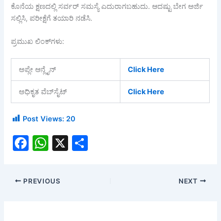
ಕೊನೆಯ ಕ್ಷಣದಲ್ಲಿ ಸರ್ವರ್ ಸಮಸ್ಯೆ ಎದುರಾಗಬಹುದು. ಆದಷ್ಟು ಬೇಗ ಅರ್ಜಿ
ಸಲ್ಲಿಸಿ, ಪರೀಕ್ಷೆಗೆ ತಯಾರಿ ನಡೆಸಿ.
ಪ್ರಮುಖ ಲಿಂಕ್‌ಗಳು:
ಅಪ್ಲೇ ಆನ್ಲೈನ್
Click Here
ಅಧಿಕೃತ ವೆಬ್‌ಸೈಟ್
Click Here
Post Views:
20
F
W
X
S
a
h
h
c
at
ar
PREVIOUS
NEXT
e
s
e
b
A