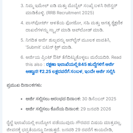
ನಿಮ್ಮ ಇಮೇಲ್ ಐಡಿ ಮತ್ತು ಮೊಬೈಲ್ ಸಂಖ್ಯೆ ಬಳಸಿ ರಿಜಿಸ್ಟರ್
ಮಾಡಿಕೊಳ್ಳಿ. (RRB Recruitment 2025)
ಪಾಸ್‌ಪೋರ್ಟ್ ಅಳತೆಯ ಫೋಟೋ, ಸಹಿ ಮತ್ತು ಅಗತ್ಯ ಶೈಕ್ಷಣಿಕ
ದಾಖಲೆಗಳನ್ನು ಸ್ಕ್ಯಾನ್ ಮಾಡಿ ಅಪ್‌ಲೋಡ್ ಮಾಡಿ.
ನಿಗದಿತ ಅರ್ಜಿ ಶುಲ್ಕವನ್ನು ಆನ್‌ಲೈನ್ ಮೂಲಕ ಪಾವತಿಸಿ,
‘Submit’ ಬಟನ್ ಕ್ಲಿಕ್ ಮಾಡಿ.
ಅರ್ಜಿಯ ಪ್ರಿಂಟ್ ಔಟ್ ತೆಗೆದಿಟ್ಟುಕೊಳ್ಳಲು ಮರೆಯದಿರಿ. Read
this also :
ರಕ್ಷಣಾ ಇಲಾಖೆಯಲ್ಲಿ 845 ಹುದ್ದೆಗಳಿಗೆ ಅರ್ಜಿ
ಆಹ್ವಾನ! ₹2.25 ಲಕ್ಷದವರೆಗೆ ಸಂಬಳ, ಇಂದೇ ಅರ್ಜಿ ಸಲ್ಲಿಸಿ
ಪ್ರಮುಖ
ದಿನಾಂಕಗಳು:
ಅರ್ಜಿ
ಸಲ್ಲಿಸಲು
ಆರಂಭದ
ದಿನಾಂಕ:
30 ಡಿಸೆಂಬರ್ 2025
ಅರ್ಜಿ
ಸಲ್ಲಿಸಲು
ಕೊನೆಯ
ದಿನಾಂಕ:
29 ಜನವರಿ 2026
ರೈಲ್ವೆ ಇಲಾಖೆಯಲ್ಲಿ ಉದ್ಯೋಗ ಪಡೆಯುವುದು ಗೌರವದ ವಿಷಯ ಮಾತ್ರವಲ್ಲ,
ಜೀವನಕ್ಕೆ ಭದ್ರತೆಯನ್ನೂ ನೀಡುತ್ತದೆ. ಜನವರಿ 29 ರವರೆಗೆ ಕಾಯಬೇಡಿ,