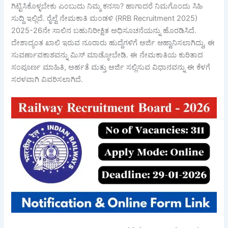
ಗಿಟ್ಟಿಸಿಕೊಳ್ಳಬೇಕು ಎಂಬುದು ನಿಮ್ಮ ಕನಸಾ? ಹಾಗಾದರೆ ನಿಮಗೊಂದು ಸಿಹಿ
ಸುದ್ದಿ ಇಲ್ಲಿದೆ. ರೈಲ್ವೆ ನೇಮಕಾತಿ ಮಂಡಳಿ (RRB Recruitment 2025)
2025-26ನೇ ಸಾಲಿನ ಬಹುನಿರೀಕ್ಷಿತ ಅಧಿಸೂಚನೆಯನ್ನು ಹೊರಡಿಸಿದೆ.
ದೇಶಾದ್ಯಂತ ಖಾಲಿ ಇರುವ ನೂರಾರು ಹುದ್ದೆಗಳಿಗೆ ಅರ್ಜಿ ಆಹ್ವಾನಿಸಲಾಗಿದ್ದು, ಈ
ಸುವರ್ಣಾವಕಾಶವನ್ನು ಮಿಸ್ ಮಾಡ್ಕೋಬೇಡಿ. ಈ ನೇಮಕಾತಿಯ ಕುರಿತಾದ
ಸಂಪೂರ್ಣ ಮಾಹಿತಿ, ಅರ್ಹತೆ ಮತ್ತು ಅರ್ಜಿ ಸಲ್ಲಿಸುವ ವಿಧಾನವನ್ನು ಈ ಕೆಳಗೆ
ಸರಳವಾಗಿ ವಿವರಿಸಲಾಗಿದೆ.