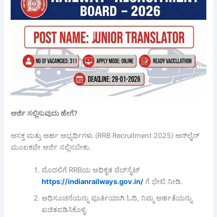
ಅರ್ಜಿ
ಸಲ್ಲಿಸುವುದು
ಹೇಗೆ?
ಆಸಕ್ತ ಮತ್ತು ಅರ್ಹ ಅಭ್ಯರ್ಥಿಗಳು (RRB Recruitment 2025) ಆನ್‌ಲೈನ್
ಮೂಲಕವೇ ಅರ್ಜಿ ಸಲ್ಲಿಸಬೇಕು.
ಮೊದಲಿಗೆ RRBಯ ಅಧಿಕೃತ ವೆಬ್‌ಸೈಟ್‌
https://indianrailways.gov.in/
ಗೆ ಭೇಟಿ ನೀಡಿ.
ಅಧಿಸೂಚನೆಯನ್ನು ಪೂರ್ತಿಯಾಗಿ ಓದಿ, ನಿಮ್ಮ ಅರ್ಹತೆಯನ್ನು
ಖಚಿತಪಡಿಸಿಕೊಳ್ಳಿ.