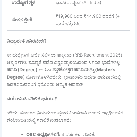
ಉದ್ಯೋಗ
ಸ್ಥಳ
ಭಾರತದಾದ್ಯಂತ (All India)
₹19,900 ರಿಂದ ₹44,900 ರವರೆಗೆ (+
ವೇತನ
ಶ್ರೇಣಿ
ಇತರೆ ಭತ್ಯೆಗಳು)
ವಿದ್ಯಾರ್ಹತೆ
ಏನಿರಬೇಕು?
ಈ ಹುದ್ದೆಗಳಿಗೆ ಅರ್ಜಿ ಸಲ್ಲಿಸಲು ಇಚ್ಚಿಸುವ (RRB Recruitment 2025)
ಅಭ್ಯರ್ಥಿಗಳು ಮಾನ್ಯತೆ ಪಡೆದ ವಿಶ್ವವಿದ್ಯಾಲಯದಿಂದ ನಿಗದಿತ ಭಾಷೆಗಳಲ್ಲಿ
ಪದವಿ (Degree)
ಅಥವಾ
ಸ್ನಾತಕೋತ್ತರ
ಪದವಿಯನ್ನು (Master’s
Degree)
ಪೂರ್ಣಗೊಳಿಸಿರಬೇಕು. ಭಾಷಾಂತರ ಅಥವಾ ಅನುವಾದದಲ್ಲಿ
ಹಿಡಿತವಿರುವವರಿಗೆ ಇದೊಂದು ಅದ್ಭುತ ಅವಕಾಶ.
ವಯೋಮಿತಿ
ಸಡಿಲಿಕೆ
ಇದೆಯಾ?
ಹೌದು, ಸರ್ಕಾರದ ನಿಯಮಗಳ ಪ್ರಕಾರ ಮೀಸಲಾತಿ ವರ್ಗದ ಅಭ್ಯರ್ಥಿಗಳಿಗೆ
ವಯೋಮಿತಿಯಲ್ಲಿ ಸಡಿಲಿಕೆ ನೀಡಲಾಗಿದೆ:
OBC
ಅಭ್ಯರ್ಥಿಗಳಿಗೆ:
3 ವರ್ಷಗಳ ಸಡಿಲಿಕೆ.