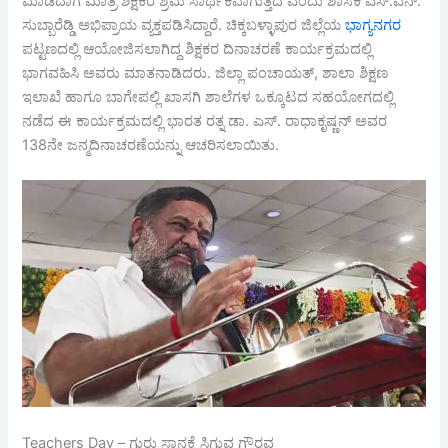
ಮಾಡಿದಾಗ ಮಾತ್ರ ಶಿಕ್ಷಕರ ಶ್ರಮ ಸಾರ್ಥಕವಾಗುತ್ತದೆ ಎಂದು ಶಾಸಕ ಎಸ್.ಎನ್.
ಸುಬ್ಬಾರೆಡ್ಡಿ ಅಭಿಪ್ರಾಯ ವ್ಯಕ್ತಪಡಿಸಿದ್ದಾರೆ. ಚಿಕ್ಕಬಳ್ಳಾಪುರ ಜಿಲ್ಲೆಯ
ಭಾಗ್ಯನಗರ
ಪಟ್ಟಣದಲ್ಲಿ ಆಯೋಜಿಸಲಾಗಿದ್ದ ಶಿಕ್ಷಕರ ದಿನಾಚರಣೆ ಕಾರ್ಯಕ್ರಮದಲ್ಲಿ
ಭಾಗವಹಿಸಿ ಅವರು ಮಾತನಾಡಿದರು. ಜಿಲ್ಲಾ ಪಂಚಾಯತ್, ಶಾಲಾ ಶಿಕ್ಷಣ
ಇಲಾಖೆ ಹಾಗೂ ಬಾಗೇಪಲ್ಲಿ ಖಾಸಗಿ ಶಾಲೆಗಳ ಒಕ್ಕೂಟದ ಸಹಯೋಗದಲ್ಲಿ
ನಡೆದ ಈ ಕಾರ್ಯಕ್ರಮದಲ್ಲಿ ಭಾರತ ರತ್ನ ಡಾ. ಎಸ್. ರಾಧಾಕೃಷ್ಣನ್ ಅವರ
138ನೇ ಜನ್ಮದಿನಾಚರಣೆಯನ್ನು ಆಚರಿಸಲಾಯಿತು.
Teachers Day – ಗುರು ಸ್ಥಾನಕ್ಕೆ ಸಿಗುವ ಗೌರವ