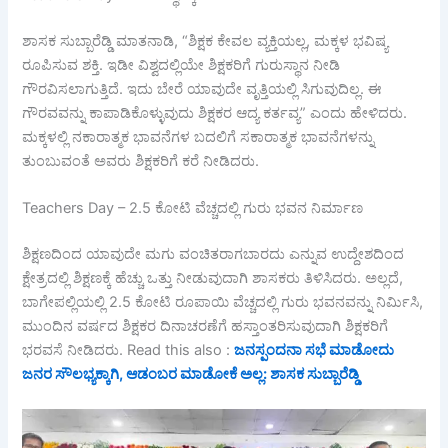
ಶಾಸಕ ಸುಬ್ಬಾರೆಡ್ಡಿ ಮಾತನಾಡಿ, “ಶಿಕ್ಷಕ ಕೇವಲ ವ್ಯಕ್ತಿಯಲ್ಲ, ಮಕ್ಕಳ ಭವಿಷ್ಯ
ರೂಪಿಸುವ ಶಕ್ತಿ. ಇಡೀ ವಿಶ್ವದಲ್ಲಿಯೇ ಶಿಕ್ಷಕರಿಗೆ ಗುರುಸ್ಥಾನ ನೀಡಿ
ಗೌರವಿಸಲಾಗುತ್ತಿದೆ. ಇದು ಬೇರೆ ಯಾವುದೇ ವೃತ್ತಿಯಲ್ಲಿ ಸಿಗುವುದಿಲ್ಲ. ಈ
ಗೌರವವನ್ನು ಕಾಪಾಡಿಕೊಳ್ಳುವುದು ಶಿಕ್ಷಕರ ಆದ್ಯ ಕರ್ತವ್ಯ” ಎಂದು ಹೇಳಿದರು.
ಮಕ್ಕಳಲ್ಲಿ ನಕಾರಾತ್ಮಕ ಭಾವನೆಗಳ ಬದಲಿಗೆ ಸಕಾರಾತ್ಮಕ ಭಾವನೆಗಳನ್ನು
ತುಂಬುವಂತೆ ಅವರು ಶಿಕ್ಷಕರಿಗೆ ಕರೆ ನೀಡಿದರು.
Teachers Day – 2.5 ಕೋಟಿ ವೆಚ್ಚದಲ್ಲಿ ಗುರು ಭವನ ನಿರ್ಮಾಣ
ಶಿಕ್ಷಣದಿಂದ ಯಾವುದೇ ಮಗು ವಂಚಿತರಾಗಬಾರದು ಎನ್ನುವ ಉದ್ದೇಶದಿಂದ
ಕ್ಷೇತ್ರದಲ್ಲಿ ಶಿಕ್ಷಣಕ್ಕೆ ಹೆಚ್ಚು ಒತ್ತು ನೀಡುವುದಾಗಿ ಶಾಸಕರು ತಿಳಿಸಿದರು. ಅಲ್ಲದೆ,
ಬಾಗೇಪಲ್ಲಿಯಲ್ಲಿ 2.5 ಕೋಟಿ ರೂಪಾಯಿ ವೆಚ್ಚದಲ್ಲಿ ಗುರು ಭವನವನ್ನು ನಿರ್ಮಿಸಿ,
ಮುಂದಿನ ವರ್ಷದ ಶಿಕ್ಷಕರ ದಿನಾಚರಣೆಗೆ ಹಸ್ತಾಂತರಿಸುವುದಾಗಿ ಶಿಕ್ಷಕರಿಗೆ
ಭರವಸೆ ನೀಡಿದರು. Read this also :
ಜನಸ್ಪಂದನಾ ಸಭೆ ಮಾಡೋದು
ಜನರ ಸೌಲಭ್ಯಕ್ಕಾಗಿ, ಆಡಂಬರ ಮಾಡೋಕೆ ಅಲ್ಲ: ಶಾಸಕ ಸುಬ್ಬಾರೆಡ್ಡಿ