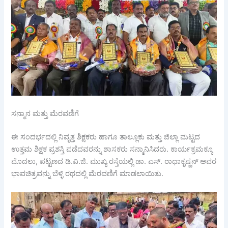
ಸನ್ಮಾನ ಮತ್ತು ಮೆರವಣಿಗೆ
ಈ ಸಂದರ್ಭದಲ್ಲಿ ನಿವೃತ್ತ ಶಿಕ್ಷಕರು ಹಾಗೂ ತಾಲ್ಲೂಕು ಮತ್ತು ಜಿಲ್ಲಾ ಮಟ್ಟದ
ಉತ್ತಮ ಶಿಕ್ಷಕ ಪ್ರಶಸ್ತಿ ಪಡೆದವರನ್ನು ಶಾಸಕರು ಸನ್ಮಾನಿಸಿದರು. ಕಾರ್ಯಕ್ರಮಕ್ಕೂ
ಮೊದಲು, ಪಟ್ಟಣದ ಡಿ.ವಿ.ಜಿ. ಮುಖ್ಯ ರಸ್ತೆಯಲ್ಲಿ ಡಾ. ಎಸ್. ರಾಧಾಕೃಷ್ಣನ್ ಅವರ
ಭಾವಚಿತ್ರವನ್ನು ಬೆಳ್ಳಿ ರಥದಲ್ಲಿ ಮೆರವಣಿಗೆ ಮಾಡಲಾಯಿತು.