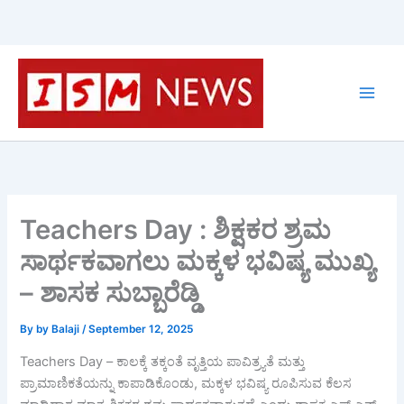
Skip
to
content
Teachers Day : ಶಿಕ್ಷಕರ ಶ್ರಮ
ಸಾರ್ಥಕವಾಗಲು ಮಕ್ಕಳ ಭವಿಷ್ಯ ಮುಖ್ಯ
– ಶಾಸಕ ಸುಬ್ಬಾರೆಡ್ಡಿ
By
by Balaji
/
September 12, 2025
Teachers Day – ಕಾಲಕ್ಕೆ ತಕ್ಕಂತೆ ವೃತ್ತಿಯ ಪಾವಿತ್ರ್ಯತೆ ಮತ್ತು
ಪ್ರಾಮಾಣಿಕತೆಯನ್ನು ಕಾಪಾಡಿಕೊಂಡು, ಮಕ್ಕಳ ಭವಿಷ್ಯ ರೂಪಿಸುವ ಕೆಲಸ