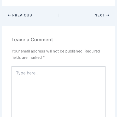
a
h
h
c
at
ar
PREVIOUS
NEXT
e
s
e
b
A
o
p
Leave a Comment
o
p
k
Your email address will not be published.
Required
fields are marked
*
Type
here..