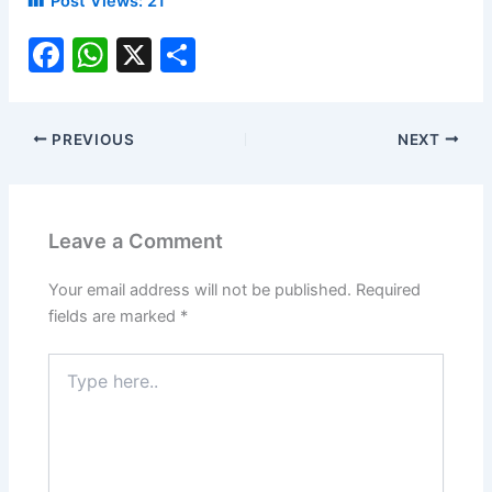
Post Views:
21
F
W
X
S
a
h
h
c
at
ar
PREVIOUS
NEXT
e
s
e
b
A
o
p
Leave a Comment
o
p
k
Your email address will not be published.
Required
fields are marked
*
Type
here..