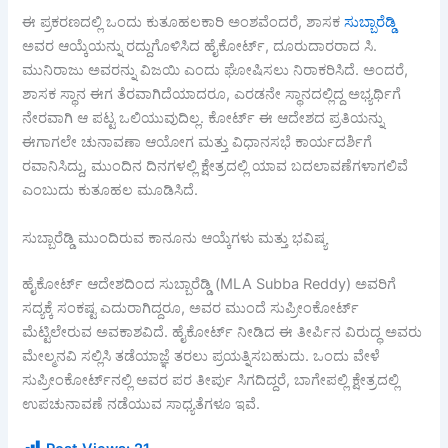
ಈ ಪ್ರಕರಣದಲ್ಲಿ ಒಂದು ಕುತೂಹಲಕಾರಿ ಅಂಶವೆಂದರೆ, ಶಾಸಕ
ಸುಬ್ಬಾರೆಡ್ಡಿ
ಅವರ ಆಯ್ಕೆಯನ್ನು ರದ್ದುಗೊಳಿಸಿದ ಹೈಕೋರ್ಟ್, ದೂರುದಾರರಾದ ಸಿ.
ಮುನಿರಾಜು ಅವರನ್ನು ವಿಜಯಿ ಎಂದು ಘೋಷಿಸಲು ನಿರಾಕರಿಸಿದೆ. ಅಂದರೆ,
ಶಾಸಕ ಸ್ಥಾನ ಈಗ ತೆರವಾಗಿದೆಯಾದರೂ, ಎರಡನೇ ಸ್ಥಾನದಲ್ಲಿದ್ದ ಅಭ್ಯರ್ಥಿಗೆ
ನೇರವಾಗಿ ಆ ಪಟ್ಟ ಒಲಿಯುವುದಿಲ್ಲ. ಕೋರ್ಟ್ ಈ ಆದೇಶದ ಪ್ರತಿಯನ್ನು
ಈಗಾಗಲೇ ಚುನಾವಣಾ ಆಯೋಗ ಮತ್ತು ವಿಧಾನಸಭೆ ಕಾರ್ಯದರ್ಶಿಗೆ
ರವಾನಿಸಿದ್ದು, ಮುಂದಿನ ದಿನಗಳಲ್ಲಿ ಕ್ಷೇತ್ರದಲ್ಲಿ ಯಾವ ಬದಲಾವಣೆಗಳಾಗಲಿವೆ
ಎಂಬುದು ಕುತೂಹಲ ಮೂಡಿಸಿದೆ.
ಸುಬ್ಬಾರೆಡ್ಡಿ ಮುಂದಿರುವ ಕಾನೂನು ಆಯ್ಕೆಗಳು ಮತ್ತು ಭವಿಷ್ಯ
ಹೈಕೋರ್ಟ್ ಆದೇಶದಿಂದ ಸುಬ್ಬಾರೆಡ್ಡಿ (MLA Subba Reddy) ಅವರಿಗೆ
ಸದ್ಯಕ್ಕೆ ಸಂಕಷ್ಟ ಎದುರಾಗಿದ್ದರೂ, ಅವರ ಮುಂದೆ ಸುಪ್ರೀಂಕೋರ್ಟ್
ಮೆಟ್ಟಿಲೇರುವ ಅವಕಾಶವಿದೆ. ಹೈಕೋರ್ಟ್ ನೀಡಿದ ಈ ತೀರ್ಪಿನ ವಿರುದ್ಧ ಅವರು
ಮೇಲ್ಮನವಿ ಸಲ್ಲಿಸಿ ತಡೆಯಾಜ್ಞೆ ತರಲು ಪ್ರಯತ್ನಿಸಬಹುದು. ಒಂದು ವೇಳೆ
ಸುಪ್ರೀಂಕೋರ್ಟ್‌ನಲ್ಲಿ ಅವರ ಪರ ತೀರ್ಪು ಸಿಗದಿದ್ದರೆ, ಬಾಗೇಪಲ್ಲಿ ಕ್ಷೇತ್ರದಲ್ಲಿ
ಉಪಚುನಾವಣೆ ನಡೆಯುವ ಸಾಧ್ಯತೆಗಳೂ ಇವೆ.