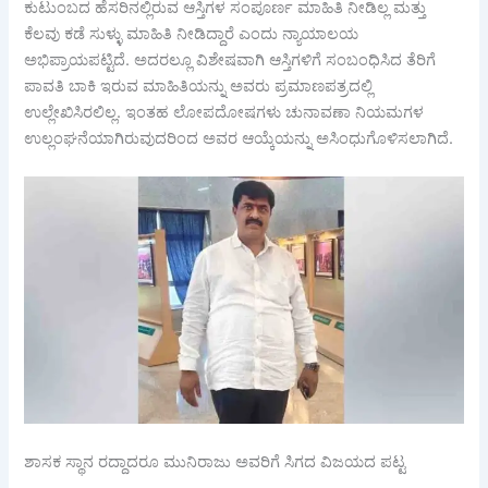
ಕುಟುಂಬದ ಹೆಸರಿನಲ್ಲಿರುವ ಆಸ್ತಿಗಳ ಸಂಪೂರ್ಣ ಮಾಹಿತಿ ನೀಡಿಲ್ಲ ಮತ್ತು
ಕೆಲವು ಕಡೆ ಸುಳ್ಳು ಮಾಹಿತಿ ನೀಡಿದ್ದಾರೆ ಎಂದು ನ್ಯಾಯಾಲಯ
ಅಭಿಪ್ರಾಯಪಟ್ಟಿದೆ. ಅದರಲ್ಲೂ ವಿಶೇಷವಾಗಿ ಆಸ್ತಿಗಳಿಗೆ ಸಂಬಂಧಿಸಿದ ತೆರಿಗೆ
ಪಾವತಿ ಬಾಕಿ ಇರುವ ಮಾಹಿತಿಯನ್ನು ಅವರು ಪ್ರಮಾಣಪತ್ರದಲ್ಲಿ
ಉಲ್ಲೇಖಿಸಿರಲಿಲ್ಲ. ಇಂತಹ ಲೋಪದೋಷಗಳು ಚುನಾವಣಾ ನಿಯಮಗಳ
ಉಲ್ಲಂಘನೆಯಾಗಿರುವುದರಿಂದ ಅವರ ಆಯ್ಕೆಯನ್ನು ಅಸಿಂಧುಗೊಳಿಸಲಾಗಿದೆ.
ಶಾಸಕ ಸ್ಥಾನ ರದ್ದಾದರೂ ಮುನಿರಾಜು ಅವರಿಗೆ ಸಿಗದ ವಿಜಯದ ಪಟ್ಟ