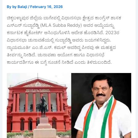
By
by Balaji
/
February 16, 2026
ಚಿಕ್ಕಬಳ್ಳಾಪುರ ಜಿಲ್ಲೆಯ ಬಾಗೇಪಲ್ಲಿ ವಿಧಾನಸಭಾ ಕ್ಷೇತ್ರದ ಕಾಂಗ್ರೆಸ್ ಶಾಸಕ
ಎಸ್‌ಎನ್ ಸುಬ್ಬಾರೆಡ್ಡಿ (MLA Subba Reddy) ಅವರ ಆಯ್ಕೆಯನ್ನು
ಕರ್ನಾಟಕ ಹೈಕೋರ್ಟ್ ಅಸಿಂಧುಗೊಳಿಸಿ ಆದೇಶ ಹೊರಡಿಸಿದೆ. 2023ರ
ವಿಧಾನಸಭಾ ಚುನಾವಣೆಯಲ್ಲಿ ಸುಬ್ಬಾರೆಡ್ಡಿ ಅವರು ಜಯಗಳಿಸಿದ್ದರು.
ನ್ಯಾಯಮೂರ್ತಿ ಎಂ.ಜಿ.ಎಸ್. ಕಮಲ್ ಅವರಿದ್ದ ಪೀಠವು ಈ ಮಹತ್ವದ
ತೀರ್ಪನ್ನು ನೀಡಿದೆ. ಚುನಾವಣಾ ಆಯೋಗ ಹಾಗೂ ವಿಧಾನಸಭೆ
ಕಾರ್ಯದರ್ಶಿಗೂ ಈ ಬಗ್ಗೆ ಸೂಚನೆ ನೀಡಿದೆ ಎಂದು ತಿಳಿದುಬಂದಿದೆ.