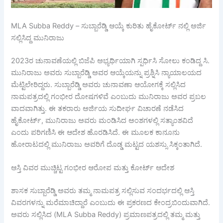
MLA Subba Reddy – ಸುಬ್ಬಾರೆಡ್ಡಿ ಆಯ್ಕೆ ಕುರಿತು ಹೈಕೋರ್ಟ್ ನಲ್ಲಿ ಅರ್ಜಿ
ಸಲ್ಲಿಸಿದ್ದ ಮುನಿರಾಜು
2023ರ ಚುನಾವಣೆಯಲ್ಲಿ ಬಿಜೆಪಿ ಅಭ್ಯರ್ಥಿಯಾಗಿ ಸ್ಪರ್ಧಿಸಿ ಸೋಲು ಕಂಡಿದ್ದ ಸಿ.
ಮುನಿರಾಜು ಅವರು ಸುಬ್ಬಾರೆಡ್ಡಿ ಅವರ ಆಯ್ಕೆಯನ್ನು ಪ್ರಶ್ನಿಸಿ ನ್ಯಾಯಾಲಯದ
ಮೆಟ್ಟಿಲೇರಿದ್ದರು. ಸುಬ್ಬಾರೆಡ್ಡಿ ಅವರು ಚುನಾವಣಾ ಆಯೋಗಕ್ಕೆ ಸಲ್ಲಿಸಿದ
ನಾಮಪತ್ರದಲ್ಲಿ ಗಂಭೀರ ದೋಷಗಳಿವೆ ಎಂಬುದು ಮುನಿರಾಜು ಅವರ ಪ್ರಬಲ
ವಾದವಾಗಿತ್ತು. ಈ ತಕರಾರು ಅರ್ಜಿಯ ಸುದೀರ್ಘ ವಿಚಾರಣೆ ನಡೆಸಿದ
ಹೈಕೋರ್ಟ್, ಮುನಿರಾಜು ಅವರು ಮಂಡಿಸಿದ ಅಂಶಗಳಲ್ಲಿ ಸತ್ಯಾಂಶವಿದೆ
ಎಂದು ಪರಿಗಣಿಸಿ ಈ ಆದೇಶ ಹೊರಡಿಸಿದೆ. ಈ ಮೂಲಕ ಕಾನೂನು
ಹೋರಾಟದಲ್ಲಿ ಮುನಿರಾಜು ಅವರಿಗೆ ದೊಡ್ಡ ಮಟ್ಟದ ಯಶಸ್ಸು ಸಿಕ್ಕಂತಾಗಿದೆ.
ಆಸ್ತಿ ವಿವರ ಮುಚ್ಚಿಟ್ಟ ಗಂಭೀರ ಆರೋಪ ಮತ್ತು ಕೋರ್ಟ್ ಆದೇಶ
ಶಾಸಕ ಸುಬ್ಬಾರೆಡ್ಡಿ ಅವರು ತಮ್ಮ ನಾಮಪತ್ರ ಸಲ್ಲಿಸುವ ಸಂದರ್ಭದಲ್ಲಿ ಆಸ್ತಿ
ವಿವರಗಳನ್ನು ಮರೆಮಾಚಿದ್ದಾರೆ ಎಂಬುದು ಈ ಪ್ರಕರಣದ ಕೇಂದ್ರಬಿಂದುವಾಗಿದೆ.
ಅವರು ಸಲ್ಲಿಸಿದ (MLA Subba Reddy) ಪ್ರಮಾಣಪತ್ರದಲ್ಲಿ ತಮ್ಮ ಮತ್ತು