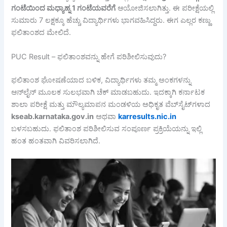
ಗಂಟೆಯಿಂದ
ಮಧ್ಯಾಹ್ನ 1
ಗಂಟೆಯವರೆಗೆ
ಆಯೋಜಿಸಲಾಗಿತ್ತು. ಈ ಪರೀಕ್ಷೆಯಲ್ಲಿ
ಸುಮಾರು 7 ಲಕ್ಷಕ್ಕೂ ಹೆಚ್ಚು ವಿದ್ಯಾರ್ಥಿಗಳು ಭಾಗವಹಿಸಿದ್ದರು. ಈಗ ಎಲ್ಲರ ಕಣ್ಣು
ಫಲಿತಾಂಶದ ಮೇಲಿದೆ.
PUC Result – ಫಲಿತಾಂಶವನ್ನು ಹೇಗೆ ಪರಿಶೀಲಿಸುವುದು?
ಫಲಿತಾಂಶ ಘೋಷಣೆಯಾದ ಬಳಿಕ, ವಿದ್ಯಾರ್ಥಿಗಳು ತಮ್ಮ ಅಂಕಗಳನ್ನು
ಆನ್‌ಲೈನ್ ಮೂಲಕ ಸುಲಭವಾಗಿ ಚೆಕ್ ಮಾಡಬಹುದು. ಇದಕ್ಕಾಗಿ ಕರ್ನಾಟಕ
ಶಾಲಾ ಪರೀಕ್ಷೆ ಮತ್ತು ಮೌಲ್ಯಮಾಪನ ಮಂಡಳಿಯ ಅಧಿಕೃತ ವೆಬ್‌ಸೈಟ್‌ಗಳಾದ
kseab.karnataka.gov.in
ಅಥವಾ
karresults.nic.in
ಬಳಸಬಹುದು. ಫಲಿತಾಂಶ ಪರಿಶೀಲಿಸುವ ಸಂಪೂರ್ಣ ಪ್ರಕ್ರಿಯೆಯನ್ನು ಇಲ್ಲಿ
ಹಂತ ಹಂತವಾಗಿ ವಿವರಿಸಲಾಗಿದೆ.