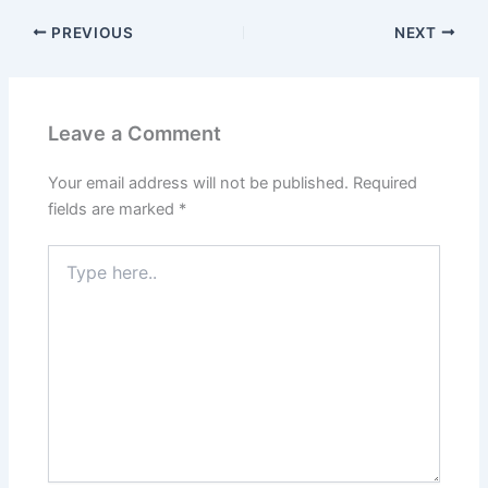
c
at
ar
PREVIOUS
NEXT
e
s
e
b
A
o
p
Leave a Comment
o
p
k
Your email address will not be published.
Required
fields are marked
*
Type
here..