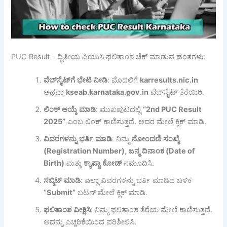
PUC Result – ದ್ವಿತೀಯ ಪಿಯುಸಿ ಫಲಿತಾಂಶ ಚೆಕ್ ಮಾಡುವ ಹಂತಗಳು:
ವೆಬ್
ಸೈಟ್
ಗೆ
ಭೇಟಿ
ನೀಡಿ
: ಮೊದಲಿಗೆ
karresults.nic.in
ಅಥವಾ
kseab.karnataka.gov.in
ವೆಬ್‌ಸೈಟ್ ತೆರೆಯಿರಿ.
ಲಿಂಕ್
ಆಯ್ಕೆ
ಮಾಡಿ
: ಮುಖಪುಟದಲ್ಲಿ
“2nd PUC Result
2025”
ಎಂಬ ಲಿಂಕ್ ಕಾಣಿಸುತ್ತದೆ. ಅದರ ಮೇಲೆ ಕ್ಲಿಕ್ ಮಾಡಿ.
ವಿವರಗಳನ್ನು
ಭರ್ತಿ
ಮಾಡಿ
: ನಿಮ್ಮ
ನೋಂದಣಿ
ಸಂಖ್ಯೆ
(Registration Number)
,
ಜನ್ಮ
ದಿನಾಂಕ
(Date of
Birth)
ಮತ್ತು
ಕ್ಯಾಪ್ಚಾ
ಕೋಡ್
ನಮೂದಿಸಿ.
ಸಬ್ಮಿಟ್
ಮಾಡಿ
: ಎಲ್ಲಾ ವಿವರಗಳನ್ನು ಭರ್ತಿ ಮಾಡಿದ ಬಳಿಕ
“Submit”
ಬಟನ್ ಮೇಲೆ ಕ್ಲಿಕ್ ಮಾಡಿ.
ಫಲಿತಾಂಶ
ವೀಕ್ಷಿಸಿ
: ನಿಮ್ಮ ಫಲಿತಾಂಶ ತೆರೆಯ ಮೇಲೆ ಕಾಣಿಸುತ್ತದೆ.
ಅದನ್ನು ಎಚ್ಚರಿಕೆಯಿಂದ ಪರಿಶೀಲಿಸಿ.