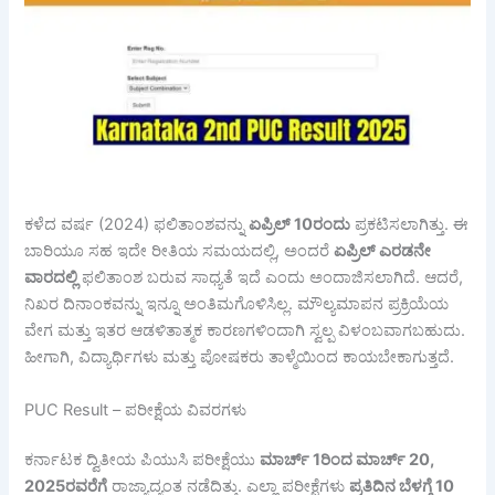
ಕಳೆದ ವರ್ಷ (2024) ಫಲಿತಾಂಶವನ್ನು
ಏಪ್ರಿಲ್ 10
ರಂದು
ಪ್ರಕಟಿಸಲಾಗಿತ್ತು. ಈ
ಬಾರಿಯೂ ಸಹ ಇದೇ ರೀತಿಯ ಸಮಯದಲ್ಲಿ, ಅಂದರೆ
ಏಪ್ರಿಲ್
ಎರಡನೇ
ವಾರದಲ್ಲಿ
ಫಲಿತಾಂಶ ಬರುವ ಸಾಧ್ಯತೆ ಇದೆ ಎಂದು ಅಂದಾಜಿಸಲಾಗಿದೆ. ಆದರೆ,
ನಿಖರ ದಿನಾಂಕವನ್ನು ಇನ್ನೂ ಅಂತಿಮಗೊಳಿಸಿಲ್ಲ. ಮೌಲ್ಯಮಾಪನ ಪ್ರಕ್ರಿಯೆಯ
ವೇಗ ಮತ್ತು ಇತರ ಆಡಳಿತಾತ್ಮಕ ಕಾರಣಗಳಿಂದಾಗಿ ಸ್ವಲ್ಪ ವಿಳಂಬವಾಗಬಹುದು.
ಹೀಗಾಗಿ, ವಿದ್ಯಾರ್ಥಿಗಳು ಮತ್ತು ಪೋಷಕರು ತಾಳ್ಮೆಯಿಂದ ಕಾಯಬೇಕಾಗುತ್ತದೆ.
PUC Result – ಪರೀಕ್ಷೆಯ ವಿವರಗಳು
ಕರ್ನಾಟಕ ದ್ವಿತೀಯ ಪಿಯುಸಿ ಪರೀಕ್ಷೆಯು
ಮಾರ್ಚ್ 1
ರಿಂದ
ಮಾರ್ಚ್ 20,
2025
ರವರೆಗೆ
ರಾಜ್ಯಾದ್ಯಂತ ನಡೆದಿತ್ತು. ಎಲ್ಲಾ ಪರೀಕ್ಷೆಗಳು
ಪ್ರತಿದಿನ
ಬೆಳಗ್ಗೆ 10