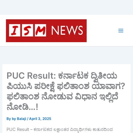
Skip
to
content
PUC Result: ಕರ್ನಾಟಕ ದ್ವಿತೀಯ
ಪಿಯುಸಿ ಪರೀಕ್ಷೆ ಫಲಿತಾಂಶ ಯಾವಾಗ?
ಫಲಿತಾಂಶ ನೋಡುವ ವಿಧಾನ ಇಲ್ಲಿದೆ
ನೋಡಿ…!
By
by Balaji
/
April 3, 2025
PUC Result – ಕರ್ನಾಟಕದ ಲಕ್ಷಾಂತರ ವಿದ್ಯಾರ್ಥಿಗಳು ಕಾತುರದಿಂದ