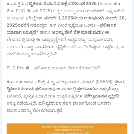
ಕಾಯುತ್ತಿರುವ
ದ್ವಿತೀಯ
ಪಿಯುಸಿ
ಪರೀಕ್ಷೆ
ಫಲಿತಾಂಶ 2025
(Karnataka
2nd PUC Result 2025) ಬಗ್ಗೆ ಒಂದು ಪ್ರಮುಖ ಅಪ್‌ಡೇಟ್ ಲಭ್ಯವಾಗಿದೆ.
ಈ ವರ್ಷದ ಪರೀಕ್ಷೆಗಳು
ಮಾರ್ಚ್ 1, 2025
ರಂದು
ಆರಂಭವಾಗಿ
ಮಾರ್ಚ್ 20,
2025
ರವರೆಗೆ
ನಡೆದಿದ್ದವು. ಈಗ ಎಲ್ಲರ ಪ್ರಶ್ನೆಯೂ ಒಂದೇ—
ಫಲಿತಾಂಶ
ಯಾವಾಗ
ಬರುತ್ತದೆ?
ಹಾಗೂ
ಅದನ್ನು
ಹೇಗೆ
ಚೆಕ್
ಮಾಡುವುದು?
ಈ
ಲೇಖನದಲ್ಲಿ ನಾವು ಈ ಎಲ್ಲಾ ಪ್ರಶ್ನೆಗಳಿಗೆ ಉತ್ತರವನ್ನು ಸಂಪೂರ್ಣವಾಗಿ,
ಸರಳವಾಗಿ ಮತ್ತು ಮಾನವೀಯ ದೃಷ್ಟಿಕೋನದಿಂದ ನೀಡಿದ್ದೇವೆ. ಆದ್ದರಿಂದ, ಈ
ಮಾಹಿತಿಯನ್ನು ಗಮನವಿಟ್ಟು ಓದಿ.
PUC Result – ಫಲಿತಾಂಶ ಯಾವಾಗ ಬಿಡುಗಡೆಯಾಗಲಿದೆ?
ಕರ್ನಾಟಕ ಶಾಲಾ ಪರೀಕ್ಷೆ ಮತ್ತು ಮೌಲ್ಯಮಾಪನ ಮಂಡಳಿ (KSEAB) ಪ್ರಕಾರ,
ದ್ವಿತೀಯ
ಪಿಯುಸಿ
ಫಲಿತಾಂಶವು
ಈ
ವಾರದಲ್ಲಿ
ಪ್ರಕಟವಾಗುವ
ಸಾಧ್ಯತೆ
ಇಲ್ಲ
.
ಏಕೆಂದರೆ, ಪ್ರಸ್ತುತ ವಿದ್ಯಾರ್ಥಿಗಳ ಉತ್ತರ ಪತ್ರಿಕೆಗಳ
ಮೌಲ್ಯಮಾಪನ
ಪ್ರಕ್ರಿಯೆ
ಇನ್ನೂ ನಡೆಯುತ್ತಿದೆ. ಮೌಲ್ಯಮಾಪನ ಕೆಲಸ ಪೂರ್ಣಗೊಂಡ ಬಳಿಕವೇ
ಫಲಿತಾಂಶವನ್ನು ಘೋಷಿಸಲಾಗುತ್ತದೆ.