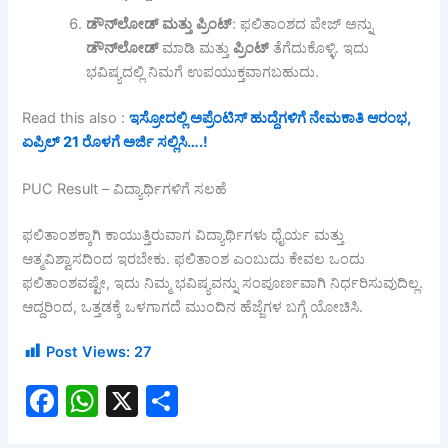
ಡೌನ್
ಲೋಡ್
ಮತ್ತು
ಪ್ರಿಂಟ್
: ಫಲಿತಾಂಶದ ಪೇಜ್ ಅನ್ನು
ಡೌನ್
ಲೋಡ್
ಮಾಡಿ ಮತ್ತು
ಪ್ರಿಂಟ್
ತೆಗೆದುಕೊಳ್ಳಿ. ಇದು
ಭವಿಷ್ಯದಲ್ಲಿ ನಿಮಗೆ ಉಪಯುಕ್ತವಾಗಬಹುದು.
Read this also :
ಇಸ್ರೋದಲ್ಲಿ ಅಪ್ರೆಂಟಿಸ್ ಹುದ್ದೆಗಳಿಗೆ ನೇಮಕಾತಿ ಆರಂಭ,
ಏಪ್ರಿಲ್ 21 ರೊಳಗೆ ಅರ್ಜಿ ಸಲ್ಲಿಸಿ….!
PUC Result – ವಿದ್ಯಾರ್ಥಿಗಳಿಗೆ ಸಲಹೆ
ಫಲಿತಾಂಶಕ್ಕಾಗಿ ಕಾಯುತ್ತಿರುವಾಗ ವಿದ್ಯಾರ್ಥಿಗಳು ಧೈರ್ಯ ಮತ್ತು
ಆತ್ಮವಿಶ್ವಾಸದಿಂದ ಇರಬೇಕು. ಫಲಿತಾಂಶ ಎಂಬುದು ಕೇವಲ ಒಂದು
ಫಲಿತಾಂಶವಷ್ಟೇ, ಇದು ನಿಮ್ಮ ಭವಿಷ್ಯವನ್ನು ಸಂಪೂರ್ಣವಾಗಿ ನಿರ್ಧರಿಸುವುದಿಲ್ಲ.
ಆದ್ದರಿಂದ, ಒತ್ತಡಕ್ಕೆ ಒಳಗಾಗದೆ ಮುಂದಿನ ಹೆಜ್ಜೆಗಳ ಬಗ್ಗೆ ಯೋಚಿಸಿ.
Post Views:
27
F
W
X
S
a
h
h