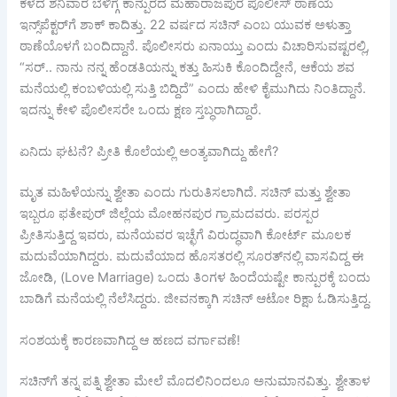
ಕಳೆದ ಶನಿವಾರ ಬೆಳಿಗ್ಗೆ ಕಾನ್ಪುರದ ಮಹಾರಾಜಪುರ ಪೊಲೀಸ್ ಠಾಣೆಯ
ಇನ್ಸ್‌ಪೆಕ್ಟರ್‌ಗೆ ಶಾಕ್ ಕಾದಿತ್ತು. 22 ವರ್ಷದ ಸಚಿನ್ ಎಂಬ ಯುವಕ ಅಳುತ್ತಾ
ಠಾಣೆಯೊಳಗೆ ಬಂದಿದ್ದಾನೆ. ಪೊಲೀಸರು ಏನಾಯ್ತು ಎಂದು ವಿಚಾರಿಸುವಷ್ಟರಲ್ಲಿ,
“ಸರ್.. ನಾನು ನನ್ನ ಹೆಂಡತಿಯನ್ನು ಕತ್ತು ಹಿಸುಕಿ ಕೊಂದಿದ್ದೇನೆ, ಆಕೆಯ ಶವ
ಮನೆಯಲ್ಲಿ ಕಂಬಳಿಯಲ್ಲಿ ಸುತ್ತಿ ಬಿದ್ದಿದೆ” ಎಂದು ಹೇಳಿ ಕೈಮುಗಿದು ನಿಂತಿದ್ದಾನೆ.
ಇದನ್ನು ಕೇಳಿ ಪೊಲೀಸರೇ ಒಂದು ಕ್ಷಣ ಸ್ತಬ್ಧರಾಗಿದ್ದಾರೆ.
ಏನಿದು ಘಟನೆ? ಪ್ರೀತಿ ಕೊಲೆಯಲ್ಲಿ ಅಂತ್ಯವಾಗಿದ್ದು ಹೇಗೆ?
ಮೃತ ಮಹಿಳೆಯನ್ನು ಶ್ವೇತಾ ಎಂದು ಗುರುತಿಸಲಾಗಿದೆ. ಸಚಿನ್ ಮತ್ತು ಶ್ವೇತಾ
ಇಬ್ಬರೂ ಫತೇಪುರ್ ಜಿಲ್ಲೆಯ ಮೋಹನಪುರ ಗ್ರಾಮದವರು. ಪರಸ್ಪರ
ಪ್ರೀತಿಸುತ್ತಿದ್ದ ಇವರು, ಮನೆಯವರ ಇಚ್ಛೆಗೆ ವಿರುದ್ಧವಾಗಿ ಕೋರ್ಟ್ ಮೂಲಕ
ಮದುವೆಯಾಗಿದ್ದರು. ಮದುವೆಯಾದ ಹೊಸತರಲ್ಲಿ ಸೂರತ್‌ನಲ್ಲಿ ವಾಸವಿದ್ದ ಈ
ಜೋಡಿ, (Love Marriage) ಒಂದು ತಿಂಗಳ ಹಿಂದೆಯಷ್ಟೇ ಕಾನ್ಪುರಕ್ಕೆ ಬಂದು
ಬಾಡಿಗೆ ಮನೆಯಲ್ಲಿ ನೆಲೆಸಿದ್ದರು. ಜೀವನಕ್ಕಾಗಿ ಸಚಿನ್ ಆಟೋ ರಿಕ್ಷಾ ಓಡಿಸುತ್ತಿದ್ದ.
ಸಂಶಯಕ್ಕೆ ಕಾರಣವಾಗಿದ್ದ ಆ ಹಣದ ವರ್ಗಾವಣೆ!
ಸಚಿನ್‌ಗೆ ತನ್ನ ಪತ್ನಿ ಶ್ವೇತಾ ಮೇಲೆ ಮೊದಲಿನಿಂದಲೂ ಅನುಮಾನವಿತ್ತು. ಶ್ವೇತಾಳ