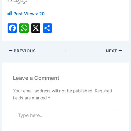
ನಡೆಸುತ್ತಿದ್ದಾರೆ.
Post Views:
20
F
W
X
S
a
h
h
c
at
ar
PREVIOUS
NEXT
e
s
e
b
A
o
p
Leave a Comment
o
p
k
Your email address will not be published.
Required
fields are marked
*
Type
here..