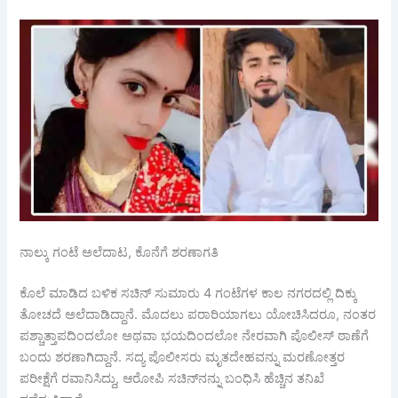
ನಾಲ್ಕು ಗಂಟೆ ಅಲೆದಾಟ, ಕೊನೆಗೆ ಶರಣಾಗತಿ
ಕೊಲೆ ಮಾಡಿದ ಬಳಿಕ ಸಚಿನ್ ಸುಮಾರು 4 ಗಂಟೆಗಳ ಕಾಲ ನಗರದಲ್ಲಿ ದಿಕ್ಕು
ತೋಚದೆ ಅಲೆದಾಡಿದ್ದಾನೆ. ಮೊದಲು ಪರಾರಿಯಾಗಲು ಯೋಚಿಸಿದರೂ, ನಂತರ
ಪಶ್ಚಾತ್ತಾಪದಿಂದಲೋ ಅಥವಾ ಭಯದಿಂದಲೋ ನೇರವಾಗಿ ಪೊಲೀಸ್ ಠಾಣೆಗೆ
ಬಂದು ಶರಣಾಗಿದ್ದಾನೆ. ಸದ್ಯ ಪೊಲೀಸರು ಮೃತದೇಹವನ್ನು ಮರಣೋತ್ತರ
ಪರೀಕ್ಷೆಗೆ ರವಾನಿಸಿದ್ದು, ಆರೋಪಿ ಸಚಿನ್‌ನನ್ನು ಬಂಧಿಸಿ ಹೆಚ್ಚಿನ ತನಿಖೆ