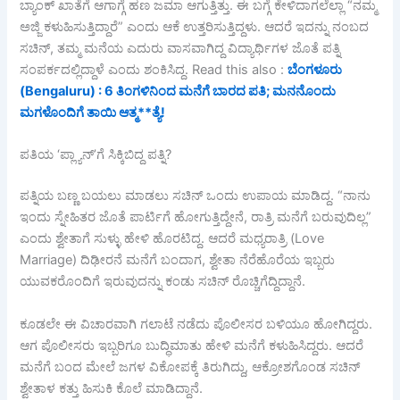
ಬ್ಯಾಂಕ್ ಖಾತೆಗೆ ಆಗಾಗ್ಗೆ ಹಣ ಜಮಾ ಆಗುತ್ತಿತ್ತು. ಈ ಬಗ್ಗೆ ಕೇಳಿದಾಗಲೆಲ್ಲಾ “ನಮ್ಮ
ಅಜ್ಜಿ ಕಳುಹಿಸುತ್ತಿದ್ದಾರೆ” ಎಂದು ಆಕೆ ಉತ್ತರಿಸುತ್ತಿದ್ದಳು. ಆದರೆ ಇದನ್ನು ನಂಬದ
ಸಚಿನ್, ತಮ್ಮ ಮನೆಯ ಎದುರು ವಾಸವಾಗಿದ್ದ ವಿದ್ಯಾರ್ಥಿಗಳ ಜೊತೆ ಪತ್ನಿ
ಸಂಪರ್ಕದಲ್ಲಿದ್ದಾಳೆ ಎಂದು ಶಂಕಿಸಿದ್ದ. Read this also :
ಬೆಂಗಳೂರು
(Bengaluru) : 6 ತಿಂಗಳಿನಿಂದ ಮನೆಗೆ ಬಾರದ ಪತಿ; ಮನನೊಂದು
ಮಗಳೊಂದಿಗೆ ತಾಯಿ ಆತ್ಮ**ತ್ಯೆ!
ಪತಿಯ ‘ಪ್ಲ್ಯಾನ್‌’ಗೆ ಸಿಕ್ಕಿಬಿದ್ದ ಪತ್ನಿ?
ಪತ್ನಿಯ ಬಣ್ಣ ಬಯಲು ಮಾಡಲು ಸಚಿನ್ ಒಂದು ಉಪಾಯ ಮಾಡಿದ್ದ. “ನಾನು
ಇಂದು ಸ್ನೇಹಿತರ ಜೊತೆ ಪಾರ್ಟಿಗೆ ಹೋಗುತ್ತಿದ್ದೇನೆ, ರಾತ್ರಿ ಮನೆಗೆ ಬರುವುದಿಲ್ಲ”
ಎಂದು ಶ್ವೇತಾಗೆ ಸುಳ್ಳು ಹೇಳಿ ಹೊರಟಿದ್ದ. ಆದರೆ ಮಧ್ಯರಾತ್ರಿ (Love
Marriage) ದಿಢೀರನೆ ಮನೆಗೆ ಬಂದಾಗ, ಶ್ವೇತಾ ನೆರೆಹೊರೆಯ ಇಬ್ಬರು
ಯುವಕರೊಂದಿಗೆ ಇರುವುದನ್ನು ಕಂಡು ಸಚಿನ್ ರೊಚ್ಚಿಗೆದ್ದಿದ್ದಾನೆ.
ಕೂಡಲೇ ಈ ವಿಚಾರವಾಗಿ ಗಲಾಟೆ ನಡೆದು ಪೊಲೀಸರ ಬಳಿಯೂ ಹೋಗಿದ್ದರು.
ಆಗ ಪೊಲೀಸರು ಇಬ್ಬರಿಗೂ ಬುದ್ಧಿಮಾತು ಹೇಳಿ ಮನೆಗೆ ಕಳುಹಿಸಿದ್ದರು. ಆದರೆ
ಮನೆಗೆ ಬಂದ ಮೇಲೆ ಜಗಳ ವಿಕೋಪಕ್ಕೆ ತಿರುಗಿದ್ದು, ಆಕ್ರೋಶಗೊಂಡ ಸಚಿನ್
ಶ್ವೇತಾಳ ಕತ್ತು ಹಿಸುಕಿ ಕೊಲೆ ಮಾಡಿದ್ದಾನೆ.