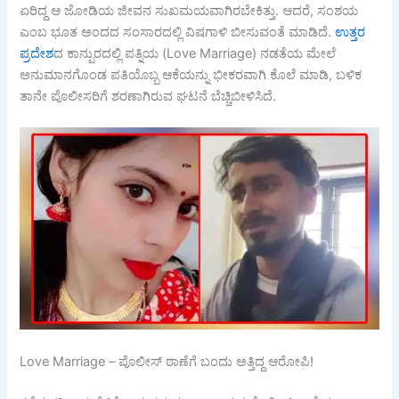
ಏರಿದ್ದ ಆ ಜೋಡಿಯ ಜೀವನ ಸುಖಮಯವಾಗಿರಬೇಕಿತ್ತು. ಆದರೆ, ಸಂಶಯ
ಎಂಬ ಭೂತ ಅಂದದ ಸಂಸಾರದಲ್ಲಿ ವಿಷಗಾಳಿ ಬೀಸುವಂತೆ ಮಾಡಿದೆ.
ಉತ್ತರ
ಪ್ರದೇಶ
ದ ಕಾನ್ಪುರದಲ್ಲಿ ಪತ್ನಿಯ (Love Marriage) ನಡತೆಯ ಮೇಲೆ
ಅನುಮಾನಗೊಂಡ ಪತಿಯೊಬ್ಬ ಆಕೆಯನ್ನು ಭೀಕರವಾಗಿ ಕೊಲೆ ಮಾಡಿ, ಬಳಿಕ
ತಾನೇ ಪೊಲೀಸರಿಗೆ ಶರಣಾಗಿರುವ ಘಟನೆ ಬೆಚ್ಚಿಬೀಳಿಸಿದೆ.
Love Marriage – ಪೊಲೀಸ್ ಠಾಣೆಗೆ ಬಂದು ಅತ್ತಿದ್ದ ಆರೋಪಿ!