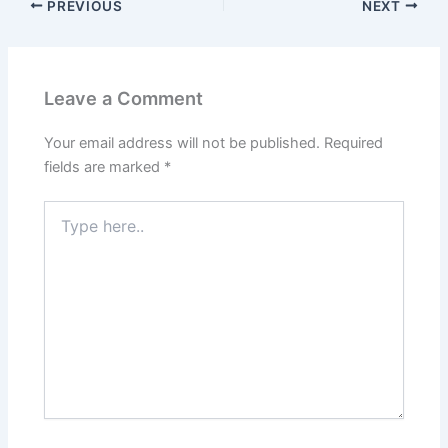
PREVIOUS
NEXT
e
s
e
b
A
o
p
Leave a Comment
o
p
k
Your email address will not be published.
Required
fields are marked
*
Type
here..