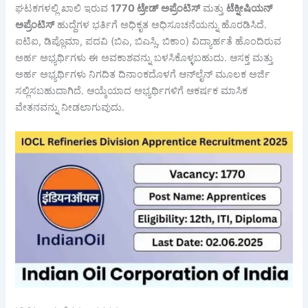
ಘಟಕಗಳಲ್ಲಿ ಖಾಲಿ ಇರುವ
1770
ಟ್ರೇಡ್
ಅಪ್ರೆಂಟಿಸ್
ಮತ್ತು
ಟೆಕ್ನೀಷಿಯನ್
ಅಪ್ರೆಂಟಿಸ್
ಹುದ್ದೆಗಳ ಭರ್ತಿಗೆ ಅಧಿಕೃತ ಅಧಿಸೂಚನೆಯನ್ನು ಹೊರಡಿಸಿದೆ.
ಐಟಿಐ, ಡಿಪ್ಲೊಮಾ, ಪದವಿ (ಬಿಎ, ಬಿಎಸ್ಸಿ, ಬಿಕಾಂ) ವಿದ್ಯಾರ್ಹತೆ ಹೊಂದಿರುವ
ಅರ್ಹ ಅಭ್ಯರ್ಥಿಗಳು ಈ ಅವಕಾಶವನ್ನು ಬಳಸಿಕೊಳ್ಳಬಹುದು. ಆಸಕ್ತ ಮತ್ತು
ಅರ್ಹ ಅಭ್ಯರ್ಥಿಗಳು ನಿಗದಿತ ದಿನಾಂಕದೊಳಗೆ ಆನ್‌ಲೈನ್ ಮೂಲಕ ಅರ್ಜಿ
ಸಲ್ಲಿಸಬಹುದಾಗಿದೆ. ಆಯ್ಕೆಯಾದ ಅಭ್ಯರ್ಥಿಗಳಿಗೆ ಆಕರ್ಷಕ ಮಾಸಿಕ
ವೇತನವನ್ನು ನೀಡಲಾಗುವುದು.