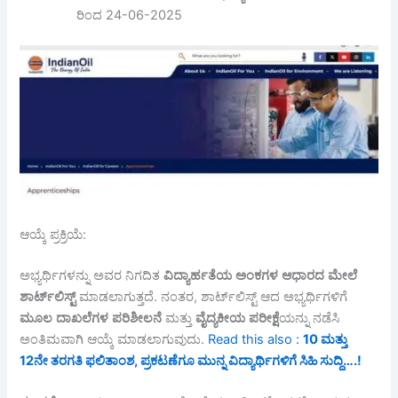
ರಿಂದ 24-06-2025
ಆಯ್ಕೆ ಪ್ರಕ್ರಿಯೆ:
ಅಭ್ಯರ್ಥಿಗಳನ್ನು ಅವರ ನಿಗದಿತ
ವಿದ್ಯಾರ್ಹತೆಯ
ಅಂಕಗಳ
ಆಧಾರದ
ಮೇಲೆ
ಶಾರ್ಟ್
ಲಿಸ್ಟ್
ಮಾಡಲಾಗುತ್ತದೆ. ನಂತರ, ಶಾರ್ಟ್‌ಲಿಸ್ಟ್ ಆದ ಅಭ್ಯರ್ಥಿಗಳಿಗೆ
ಮೂಲ
ದಾಖಲೆಗಳ
ಪರಿಶೀಲನೆ
ಮತ್ತು
ವೈದ್ಯಕೀಯ
ಪರೀಕ್ಷೆ
ಯನ್ನು ನಡೆಸಿ
ಅಂತಿಮವಾಗಿ ಆಯ್ಕೆ ಮಾಡಲಾಗುವುದು.
Read this also :
10 ಮತ್ತು
12ನೇ ತರಗತಿ ಫಲಿತಾಂಶ, ಪ್ರಕಟಣೆಗೂ ಮುನ್ನ ವಿದ್ಯಾರ್ಥಿಗಳಿಗೆ ಸಿಹಿ ಸುದ್ದಿ….!