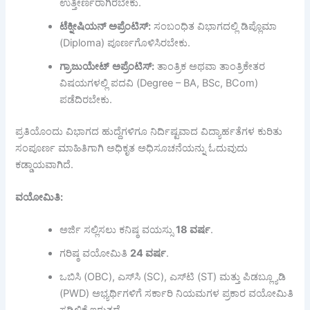
ಉತ್ತೀರ್ಣರಾಗಿರಬೇಕು.
ಟೆಕ್ನೀಷಿಯನ್
ಅಪ್ರೆಂಟಿಸ್
:
ಸಂಬಂಧಿತ ವಿಭಾಗದಲ್ಲಿ ಡಿಪ್ಲೊಮಾ
(Diploma) ಪೂರ್ಣಗೊಳಿಸಿರಬೇಕು.
ಗ್ರಾಜುಯೇಟ್
ಅಪ್ರೆಂಟಿಸ್
:
ತಾಂತ್ರಿಕ ಅಥವಾ ತಾಂತ್ರಿಕೇತರ
ವಿಷಯಗಳಲ್ಲಿ ಪದವಿ (Degree – BA, BSc, BCom)
ಪಡೆದಿರಬೇಕು.
ಪ್ರತಿಯೊಂದು ವಿಭಾಗದ ಹುದ್ದೆಗಳಿಗೂ ನಿರ್ದಿಷ್ಟವಾದ ವಿದ್ಯಾರ್ಹತೆಗಳ ಕುರಿತು
ಸಂಪೂರ್ಣ ಮಾಹಿತಿಗಾಗಿ ಅಧಿಕೃತ ಅಧಿಸೂಚನೆಯನ್ನು ಓದುವುದು
ಕಡ್ಡಾಯವಾಗಿದೆ.
ವಯೋಮಿತಿ:
ಅರ್ಜಿ ಸಲ್ಲಿಸಲು ಕನಿಷ್ಠ ವಯಸ್ಸು
18
ವರ್ಷ
.
ಗರಿಷ್ಠ ವಯೋಮಿತಿ
24
ವರ್ಷ
.
ಒಬಿಸಿ (OBC), ಎಸ್‌ಸಿ (SC), ಎಸ್‌ಟಿ (ST) ಮತ್ತು ಪಿಡಬ್ಲ್ಯೂಡಿ
(PWD) ಅಭ್ಯರ್ಥಿಗಳಿಗೆ ಸರ್ಕಾರಿ ನಿಯಮಗಳ ಪ್ರಕಾರ ವಯೋಮಿತಿ