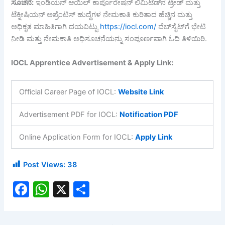
ಸೂಚನೆ
:
ಇಂಡಿಯನ್ ಆಯಿಲ್ ಕಾರ್ಪೊರೇಷನ್ ಲಿಮಿಟೆಡ್‌ನ ಟ್ರೇಡ್ ಮತ್ತು
ಟೆಕ್ನೀಷಿಯನ್ ಅಪ್ರೆಂಟಿಸ್ ಹುದ್ದೆಗಳ ನೇಮಕಾತಿ ಕುರಿತಾದ ಹೆಚ್ಚಿನ ಮತ್ತು
ಅಧಿಕೃತ ಮಾಹಿತಿಗಾಗಿ ದಯವಿಟ್ಟು
https://iocl.com/
ವೆಬ್‌ಸೈಟ್‌ಗೆ ಭೇಟಿ
ನೀಡಿ ಮತ್ತು ನೇಮಕಾತಿ ಅಧಿಸೂಚನೆಯನ್ನು ಸಂಪೂರ್ಣವಾಗಿ ಓದಿ ತಿಳಿಯಿರಿ.
IOCL Apprentice Advertisement & Apply Link:
Official Career Page of IOCL:
Website Link
Advertisement PDF for IOCL:
Notification PDF
Online Application Form for IOCL:
Apply Link
Post Views:
38
F
W
X
S
a
h
h
c
at
ar