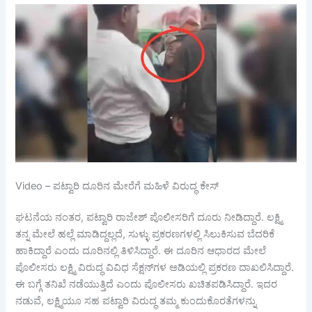
Video – ಪಟ್ವಾರಿ ದೂರಿನ ಮೇರೆಗೆ ಮಹಿಳೆ ವಿರುದ್ಧ ಕೇಸ್
ಘಟನೆಯ ನಂತರ, ಪಟ್ವಾರಿ ರಾಜೇಶ್ ಪೊಲೀಸರಿಗೆ ದೂರು ನೀಡಿದ್ದಾರೆ. ಲಕ್ಷ್ಮಿ
ತನ್ನ ಮೇಲೆ ಹಲ್ಲೆ ಮಾಡಿದ್ದಲ್ಲದೆ, ಸುಳ್ಳು ಪ್ರಕರಣಗಳಲ್ಲಿ ಸಿಲುಕಿಸುವ ಬೆದರಿಕೆ
ಹಾಕಿದ್ದಾರೆ ಎಂದು ದೂರಿನಲ್ಲಿ ತಿಳಿಸಿದ್ದಾರೆ. ಈ ದೂರಿನ ಆಧಾರದ ಮೇಲೆ
ಪೊಲೀಸರು ಲಕ್ಷ್ಮಿ ವಿರುದ್ಧ ವಿವಿಧ ಸೆಕ್ಷನ್‌ಗಳ ಅಡಿಯಲ್ಲಿ ಪ್ರಕರಣ ದಾಖಲಿಸಿದ್ದಾರೆ.
ಈ ಬಗ್ಗೆ ತನಿಖೆ ನಡೆಯುತ್ತಿದೆ ಎಂದು ಪೊಲೀಸರು ಖಚಿತಪಡಿಸಿದ್ದಾರೆ. ಇದರ
ನಡುವೆ, ಲಕ್ಷ್ಮಿಯೂ ಸಹ ಪಟ್ವಾರಿ ವಿರುದ್ಧ ತಮ್ಮ ಕುಂದುಕೊರತೆಗಳನ್ನು