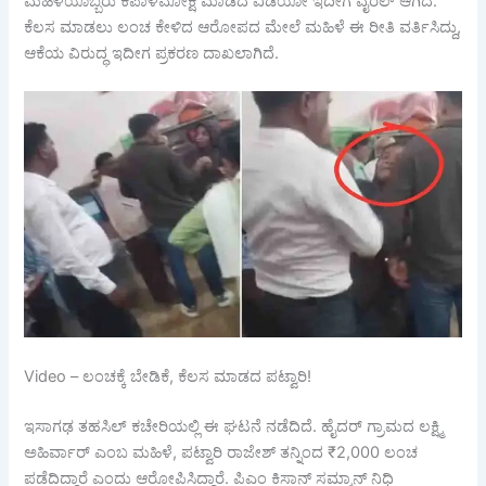
ಮಹಿಳೆಯೊಬ್ಬರು ಕಪಾಳಮೋಕ್ಷ ಮಾಡಿದ ವಿಡಿಯೋ ಇದೀಗ ವೈರಲ್ ಆಗಿದೆ.
ಕೆಲಸ ಮಾಡಲು ಲಂಚ ಕೇಳಿದ ಆರೋಪದ ಮೇಲೆ ಮಹಿಳೆ ಈ ರೀತಿ ವರ್ತಿಸಿದ್ದು,
ಆಕೆಯ ವಿರುದ್ಧ ಇದೀಗ ಪ್ರಕರಣ ದಾಖಲಾಗಿದೆ.
Video – ಲಂಚಕ್ಕೆ ಬೇಡಿಕೆ, ಕೆಲಸ ಮಾಡದ ಪಟ್ವಾರಿ!
ಇಸಾಗಢ ತಹಸಿಲ್ ಕಚೇರಿಯಲ್ಲಿ ಈ ಘಟನೆ ನಡೆದಿದೆ. ಹೈದರ್ ಗ್ರಾಮದ ಲಕ್ಷ್ಮಿ
ಅಹಿರ್ವಾರ್ ಎಂಬ ಮಹಿಳೆ, ಪಟ್ವಾರಿ ರಾಜೇಶ್ ತನ್ನಿಂದ ₹2,000 ಲಂಚ
ಪಡೆದಿದ್ದಾರೆ ಎಂದು ಆರೋಪಿಸಿದ್ದಾರೆ. ಪಿಎಂ ಕಿಸಾನ್ ಸಮ್ಮಾನ್ ನಿಧಿ