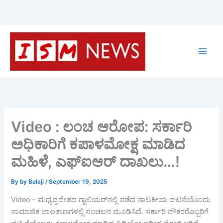
Skip
to
content
Video : ಲಂಚ ಆರೋಪ: ಸರ್ಕಾರಿ
ಅಧಿಕಾರಿಗೆ ಕಪಾಳಮೋಕ್ಷ ಮಾಡಿದ
ಮಹಿಳೆ, ಎಫ್‌ಐಆರ್ ದಾಖಲು…!
By
by Balaji
/
September 19, 2025
Video – ಮಧ್ಯಪ್ರದೇಶದ ಗ್ವಾಲಿಯರ್‌ನಲ್ಲಿ ನಡೆದ ನಾಟಕೀಯ ಘಟನೆಯೊಂದು
ಸಾಮಾಜಿಕ ಜಾಲತಾಣಗಳಲ್ಲಿ ಸಂಚಲನ ಮೂಡಿಸಿದೆ. ಸರ್ಕಾರಿ ನೌಕರರೊಬ್ಬರಿಗೆ