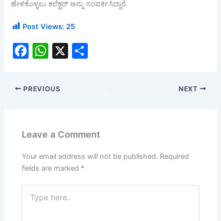
ಹೇಳಿಕೊಳ್ಳಲು ಕಲೆಕ್ಟರ್ ಅನ್ನು ಸಂಪರ್ಕಿಸಿದ್ದಾರೆ.
Post Views:
25
F
W
X
S
a
h
h
c
at
ar
PREVIOUS
NEXT
e
s
e
b
A
o
p
Leave a Comment
o
p
k
Your email address will not be published.
Required
fields are marked
*
Type
here..