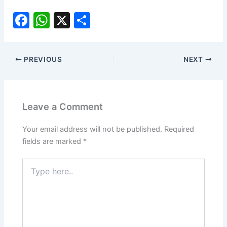
F
W
X
S
a
h
h
c
at
ar
PREVIOUS
NEXT
e
s
e
b
A
o
p
Leave a Comment
o
p
k
Your email address will not be published.
Required
fields are marked
*
Type
here..