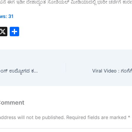
ಟನೆ ಈಗ ಇಡೀ ದೇಶಾದ್ಯಂತ ಸೋಶಿಯಲ್ ಮೀಡಿಯಾದಲ್ಲಿ ಭಾರೀ ಚರ್ಚೆಗೆ ಕಾರಣ
ws:
31
W
X
S
h
h
t
ar
s
e
A
Bank Jobs : ಬ್ಯಾಂಕಿಂಗ್ ಉದ್ಯೋಗದ ಕನಸೇ? ಸೆಂಟ್ರಲ್ ಬ್ಯಾಂಕ್‌ನಲ್ಲಿ 350 ಅಧಿಕಾರಿ ಹುದ್ದೆಗಳ ಭರ್ತಿ; ಇಂದೇ ಅರ್ಜಿ ಸಲ್ಲಿಸಿ!
p
p
 Comment
address will not be published.
Required fields are marked
*