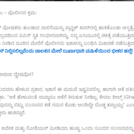
ಖಲು – ಪೊಲೀಸರ ಕ್ರಮ:
 ಪೋಷಕರು ತುಂಡಾದ ನಾಲಿಗೆಯನ್ನು ಪ್ಲಾಸ್ಟಿಕ್ ಕವರ್‌ನಲ್ಲಿ ಹಾಕಿಕೊಂಡು ಆಸ್ಪತ್ರೆಗೆ
ಾವದಿಂದ ವಿಪಿನ್ ಸ್ಥಿತಿ ಗಂಭೀರವಾಗಿದ್ದು, ಸದ್ಯ ಐಸಿಯುನಲ್ಲಿ ಚಿಕಿತ್ಸೆ ಪಡೆಯುತ್ತಿದ್ದ
ೀಡಿದ ದೂರಿನ ಮೇರೆಗೆ ಪೊಲೀಸರು ಇಶಾಳನ್ನು ಬಂಧಿಸಿ ವಿಚಾರಣೆ ನಡೆಸುತ್ತಿದ್ದ
ಸ್ ನಿಲ್ಲಿಸಲಿಲ್ಲವೆಂದು ಚಾಲಕನ ಮೇಲೆ ಬುರ್ಖಾಧಾರಿ ಮಹಿಳೆಯಿಂದ ಭೀಕರ ಹಲ್ಲೆ
ೋ ಅಥವಾ ದ್ವೇಷವೋ?
ಬದವರು ಹೇಳುವ ಪ್ರಕಾರ, ಇಶಾಗೆ ಈ ಮದುವೆ ಇಷ್ಟವಿರಲಿಲ್ಲ. ಹಾಗಾಗಿ ಆಕೆ ಪತ
ದಳು. “ಆಕೆ ಹೇಳುವಂತೆ ನಾವ್ಯಾರೂ ಆಕೆಗೆ ಕಿರುಕುಳ ನೀಡಿಲ್ಲ, ಕೇವಲ ರೀಲ್ಸ್ (
ುದನ್ನು ಬಿಟ್ಟು ಸಂಸಾರದ ಕಡೆ ಗಮನ ಕೊಡು ಅಂದಿದ್ದೇ ದೊಡ್ಡ ತಪ್ಪಾಯ್ತು” ಎಂದ
ು ಹಾಕಿದ್ದಾರೆ.
ಕ್ಷಣಿಕ ಆವೇಶ ಮತ್ತು ಸೋಶಿಯಲ್ ಮೀಡಿಯಾ ಹುಚ್ಚು ಒಂದು ಸುಂದರ ಸಂಸಾರವನ್ನು 