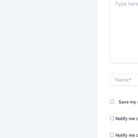
here..
Name*
Save my n
Notify me 
Notify me 