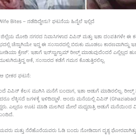
e Bites – ನಡೆದಿದ್ದೇನು? ಘಟನೆಯ ಹಿನ್ನೆಲೆ ಇಲ್ಲಿದೆ
ಜಿಲ್ಲೆಯ ಮೋದಿ ನಗರದ ನಿವಾಸಿಗಳಾದ ವಿಪಿನ್ ಮತ್ತು ಇಶಾ ದಂಪತಿಗಳೇ ಈ
ಲ್ಲಿ ಚೆನ್ನಾಗಿಯೇ ಇದ್ದ ಈ ಸಂಸಾರದಲ್ಲಿ ಬಿರುಕು ಮೂಡಲು ಕಾರಣವಾಗಿದ್ದು ಇ
ಯಾ ಕ್ರೇಜ್’. ಇಶಾಗೆ ಇನ್‌ಸ್ಟಾಗ್ರಾಮ್ ರೀಲ್ಸ್ ಮಾಡುವುದೆಂದರೆ ಎಲ್ಲಿಲ್ಲದ ಹುಚ
ಮುಳುಗಿರುತ್ತಿದ್ದ ಆಕೆ, ಸಂಸಾರದ ಕಡೆಗೆ ಗಮನ ಕೊಡುತ್ತಿರಲಿಲ್ಲ.
ದ ಆ ಭೀಕರ ಘಟನೆ:
ದೆ ವಿಪಿನ್ ಕೆಲಸ ಮುಗಿಸಿ ಮನೆಗೆ ಬಂದಾಗ, ಇಶಾ ಅಡುಗೆ ಮಾಡಿರಲಿಲ್ಲ. ರೀಲ್ಸ್ ಗೀಳಿನ
ರೂ ಲೆಕ್ಕಿಸದೆ ಜಗಳಕ್ಕೆ ಇಳಿದಿದ್ದಾಳೆ. ಅಂದು ಮನೆಯಲ್ಲಿ ವಿಪಿನ್ (Ghaziaba
ರು. ಎಲ್ಲರೂ ಊಟ ಮಾಡಿ ಮಲಗಿದ ಮೇಲೆ ಮಧ್ಯರಾತ್ರಿ ಅಡುಗೆ ಮನೆಯಿಂದ ವ
ಬಂದಿದೆ.
ೆಯವರು ಮತ್ತು ನೆರೆಹೊರೆಯವರು ಓಡಿ ಬಂದು ನೋಡಿದಾಗ ದೃಶ್ಯ ಘೋರವಾಗಿತ್ತು.