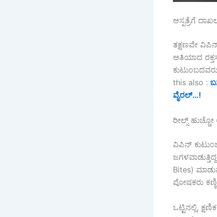
ಆಸ್ಪತ್ರೆಗೆ ದಾ
ತಕ್ಷಣವೇ ವಿಪಿನ್
ಅತಿಯಾದ ರಕ್ತಸ್ರ
ಕುಟುಂಬದವರು ನ
this also :
ಬ
ವೈರಲ್…!
ರೀಲ್ಸ್ ಹುಚ್ಚ
ವಿಪಿನ್ ಕುಟುಂ
ಜಗಳವಾಡುತ್ತಿದ್
Bites) ಮಾಡುವ
ಪೋಷಕರು ಕಣ್ಣೀರ
ಒಟ್ಟಿನಲ್ಲಿ, 