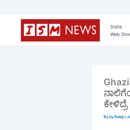
Skip
to
State
content
Web Stor
Ghazia
ನಾಲಿಗೆ
ಕೇಳಿದ್ರ
By
by Balaji
/
J