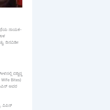
 ಕಥೆಯ ನಾಯಕ-
ಶಾಳ
್ಚು. ದಿನವಿಡೀ
ಲ್ಲಿ ಬಿದ್ದಿದ್ದ
d Wife Bites)
ಿಪಿನ್ ಅವರ
 ವಿಪಿನ್