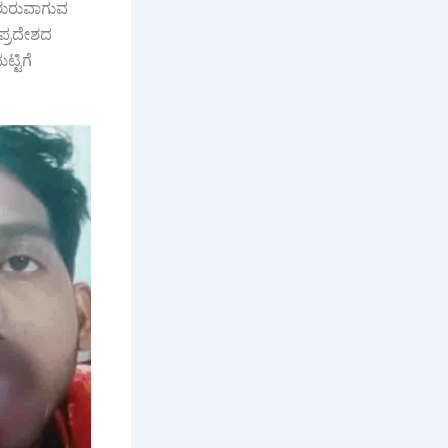
 ಶುರುವಾಗುವ
 ಪ್ರದೇಶದ
್ಟಿಗೆ