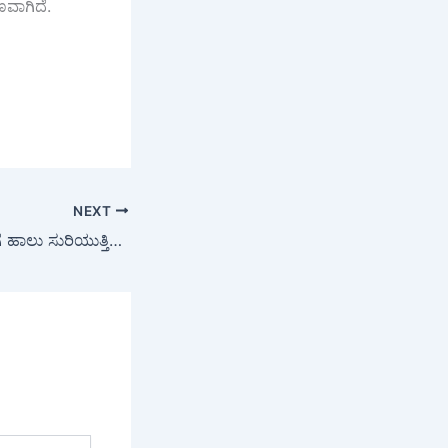
ವಾಗಿದೆ.
NEXT
Viral Video : ಗಂಗೆಗೆ ಹಾಲು ಸುರಿಯುತ್ತಿದ್ದ ವ್ಯಕ್ತಿ, ತಡೆಯಲು ಬಂದ ಬಡ ಮಕ್ಕಳು! ವೈರಲ್ ವಿಡಿಯೋ ಬಗ್ಗೆ ಪರ-ವಿರೋಧ ಚರ್ಚೆ