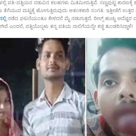
ಳಲ್ಲಿ ಪತಿ-ಪತ್ನಿಯರ ನಡುವಿನ ಕಲಹಗಳು ಮಿತಿಮೀರುತ್ತಿವೆ. ಸಣ್ಣಪುಟ್ಟ ಕಾರಣಕ್ಕೆ
 ತೆಗೆಯುವ ಮಟ್ಟಕ್ಕೆ ಹೋಗುತ್ತಿರುವುದು ಆತಂಕಕಾರಿ ಸಂಗತಿ. ಇತ್ತೀಚೆಗೆ ಉತ್ತರ
್ಲಿ
ನಡೆದ ಘಟನೆಯಂತೂ ಕೇಳಿದರೆ ಮೈ ನಡುಗುತ್ತದೆ. ರೀಲ್ಸ್ ಹುಚ್ಚು ಅದೆಷ್ಟರ ಮಟ
ಿದೆ ಎಂದರೆ, ಪತ್ನಿಯೊಬ್ಬಳು ತನ್ನ ಪತಿಯ ನಾಲಿಗೆಯನ್ನೇ ಕಚ್ಚಿ ತುಂಡರಿಸಿದ್ದಾಳೆ!