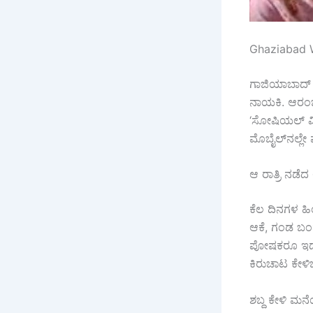
Ghaziabad Wif
ಗಾಜಿಯಾಬಾದ್ 
ನಾಯಕಿ. ಆರಂಭದ
‘ಸೋಷಿಯಲ್ ಮೀಡಿ
ಮೊಬೈಲ್‌ನಲ್ಲೇ 
ಆ ರಾತ್ರಿ ನಡೆ
ಕೆಲ ದಿನಗಳ ಹಿಂ
ಆಕೆ, ಗಂಡ ಬಂದ
ಪೋಷಕರೂ ಇದ್ದ
ಕಿರುಚಾಟ ಕೇಳಿ
ಶಬ್ದ ಕೇಳಿ ಮನ