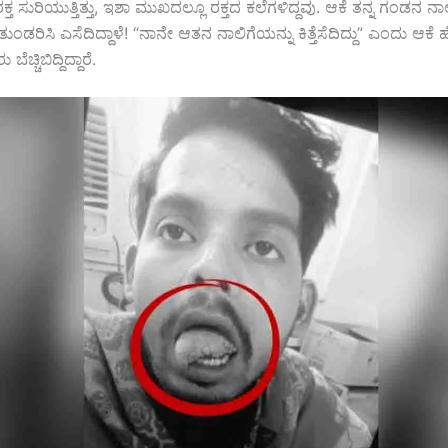
 ಸುರಿಯುತ್ತಿತ್ತು, ಇಶಾ ಮುಖದಲ್ಲೂ ರಕ್ತದ ಕಲೆಗಳಿದ್ದವು. ಆಕೆ ತನ್ನ ಗಂಡನ ನಾ
ಿ ತುಂಡರಿಸಿ ಎಸೆದಿದ್ದಾಳೆ! “ನಾನೇ ಆತನ ನಾಲಿಗೆಯನ್ನು ಕಿತ್ತೆಸೆದಿದ್ದು” ಎಂದು ಆಕೆ ಹೇಳ
ಚ್ಚಿಬಿದ್ದಿದ್ದಾರೆ.