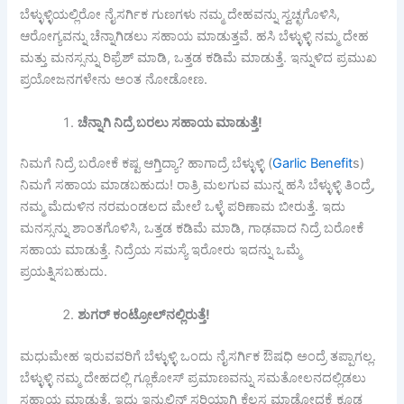
ಬೆಳ್ಳುಳ್ಳಿಯಲ್ಲಿರೋ ನೈಸರ್ಗಿಕ ಗುಣಗಳು ನಮ್ಮ ದೇಹವನ್ನು ಸ್ವಚ್ಛಗೊಳಿಸಿ,
ಆರೋಗ್ಯವನ್ನು ಚೆನ್ನಾಗಿಡಲು ಸಹಾಯ ಮಾಡುತ್ತವೆ. ಹಸಿ ಬೆಳ್ಳುಳ್ಳಿ ನಮ್ಮ ದೇಹ
ಮತ್ತು ಮನಸ್ಸನ್ನು ರಿಫ್ರೆಶ್ ಮಾಡಿ, ಒತ್ತಡ ಕಡಿಮೆ ಮಾಡುತ್ತೆ. ಇನ್ನುಳಿದ ಪ್ರಮುಖ
ಪ್ರಯೋಜನಗಳೇನು ಅಂತ ನೋಡೋಣ.
ಚೆನ್ನಾಗಿ ನಿದ್ರೆ ಬರಲು ಸಹಾಯ ಮಾಡುತ್ತೆ!
ನಿಮಗೆ ನಿದ್ರೆ ಬರೋಕೆ ಕಷ್ಟ ಆಗ್ತಿದ್ಯಾ? ಹಾಗಾದ್ರೆ ಬೆಳ್ಳುಳ್ಳಿ (
Garlic Benefit
s)
ನಿಮಗೆ ಸಹಾಯ ಮಾಡಬಹುದು! ರಾತ್ರಿ ಮಲಗುವ ಮುನ್ನ ಹಸಿ ಬೆಳ್ಳುಳ್ಳಿ ತಿಂದ್ರೆ,
ನಮ್ಮ ಮೆದುಳಿನ ನರಮಂಡಲದ ಮೇಲೆ ಒಳ್ಳೆ ಪರಿಣಾಮ ಬೀರುತ್ತೆ. ಇದು
ಮನಸ್ಸನ್ನು ಶಾಂತಗೊಳಿಸಿ, ಒತ್ತಡ ಕಡಿಮೆ ಮಾಡಿ, ಗಾಢವಾದ ನಿದ್ರೆ ಬರೋಕೆ
ಸಹಾಯ ಮಾಡುತ್ತೆ. ನಿದ್ರೆಯ ಸಮಸ್ಯೆ ಇರೋರು ಇದನ್ನು ಒಮ್ಮೆ
ಪ್ರಯತ್ನಿಸಬಹುದು.
ಶುಗರ್ ಕಂಟ್ರೋಲ್‌ನಲ್ಲಿರುತ್ತೆ!
ಮಧುಮೇಹ ಇರುವವರಿಗೆ ಬೆಳ್ಳುಳ್ಳಿ ಒಂದು ನೈಸರ್ಗಿಕ ಔಷಧಿ ಅಂದ್ರೆ ತಪ್ಪಾಗಲ್ಲ.
ಬೆಳ್ಳುಳ್ಳಿ ನಮ್ಮ ದೇಹದಲ್ಲಿ ಗ್ಲೂಕೋಸ್ ಪ್ರಮಾಣವನ್ನು ಸಮತೋಲನದಲ್ಲಿಡಲು
ಸಹಾಯ ಮಾಡುತ್ತೆ. ಇದು ಇನ್ಸುಲಿನ್ ಸರಿಯಾಗಿ ಕೆಲಸ ಮಾಡೋದಕ್ಕೆ ಕೂಡ