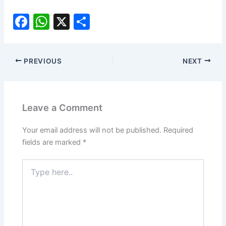
F
W
X
S
a
h
h
c
at
ar
PREVIOUS
NEXT
e
s
e
b
A
o
p
Leave a Comment
o
p
k
Your email address will not be published.
Required
fields are marked
*
Type
here..