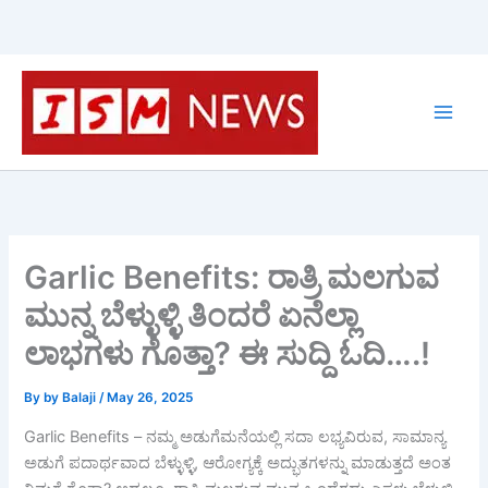
Skip
to
content
Garlic Benefits: ರಾತ್ರಿ ಮಲಗುವ
ಮುನ್ನ ಬೆಳ್ಳುಳ್ಳಿ ತಿಂದರೆ ಏನೆಲ್ಲಾ
ಲಾಭಗಳು ಗೊತ್ತಾ? ಈ ಸುದ್ದಿ ಓದಿ….!
By
by Balaji
/
May 26, 2025
Garlic Benefits – ನಮ್ಮ ಅಡುಗೆಮನೆಯಲ್ಲಿ ಸದಾ ಲಭ್ಯವಿರುವ, ಸಾಮಾನ್ಯ
ಅಡುಗೆ ಪದಾರ್ಥವಾದ ಬೆಳ್ಳುಳ್ಳಿ, ಆರೋಗ್ಯಕ್ಕೆ ಅದ್ಭುತಗಳನ್ನು ಮಾಡುತ್ತದೆ ಅಂತ