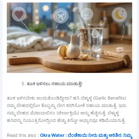
ತೂಕ ಇಳಿಸಲು ಸಹಾಯ ಮಾಡುತ್ತೆ!
ತೂಕ ಇಳಿಸಬೇಕು ಅಂದುಕೊಂಡಿದ್ದೀರಾ? ಹಸಿ ಬೆಳ್ಳುಳ್ಳಿ (Garlic Benefits)
ನಮ್ಮ ದೇಹದಲ್ಲಿರೋ ಕೊಬ್ಬನ್ನು ಬೇಗ ಕರಗಿಸೋಕೆ ಸಹಾಯ ಮಾಡುತ್ತೆ. ಇದು
ನಮ್ಮ ದೇಹದ ಮೆಟಾಬಾಲಿಸಂ (ಜೀರ್ಣಕ್ರಿಯೆ) ಅನ್ನು ಹೆಚ್ಚಿಸುತ್ತೆ. ಬೆಳ್ಳುಳ್ಳಿ
ಹಸಿವನ್ನು ನಿಯಂತ್ರಿಸೋದ್ರಿಂದ ಹೆಚ್ಚು ತಿನ್ನೋ ಅಭ್ಯಾಸವೂ ಕಡಿಮೆಯಾಗುತ್ತೆ.
Read this also :
Okra Water : ಬೆಂಡೆಕಾಯಿ ನೀರು ಮತ್ತು ಅರಿಶಿನ: ನಿಮ್ಮ