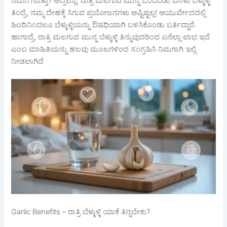
ನಿಮಗೆ ಗೊತ್ತಾ? ಅದ್ರಲ್ಲೂ, ರಾತ್ರಿ ಮಲಗುವ ಮುನ್ನ ಒಂದೆರಡು ಎಸಳು ಬೆಳ್ಳುಳ್ಳಿ
ತಿಂದ್ರೆ, ನಮ್ಮ ದೇಹಕ್ಕೆ ಸಿಗುವ ಪ್ರಯೋಜನಗಳು ಅಷ್ಟಿಷ್ಟಲ್ಲ! ಆಯುರ್ವೇದದಲ್ಲಿ
ಹಿಂದಿನಿಂದಲೂ ಬೆಳ್ಳುಳ್ಳಿಯನ್ನು ಔಷಧಿಯಾಗಿ ಬಳಸಿಕೊಂಡು ಬರ್ತಿದ್ದಾರೆ.
ಹಾಗಾದ್ರೆ, ರಾತ್ರಿ ಮಲಗುವ ಮುನ್ನ ಬೆಳ್ಳುಳ್ಳಿ ತಿನ್ನುವುದರಿಂದ ಏನೆಲ್ಲಾ ಲಾಭ ಇದೆ
ಎಂಬ ಮಾಹಿತಿಯನ್ನು ಹಲವು ಮೂಲಗಳಿಂದ ಸಂಗ್ರಹಿಸಿ ನಿಮಗಾಗಿ ಇಲ್ಲಿ
ನೀಡಲಾಗಿದೆ
Garlic Benefits – ರಾತ್ರಿ ಬೆಳ್ಳುಳ್ಳಿ ಯಾಕೆ ತಿನ್ನಬೇಕು?