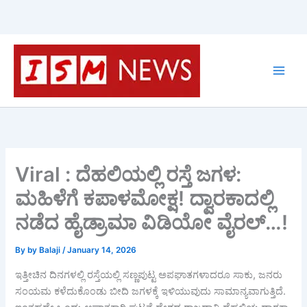
Skip
to
content
Viral : ದೆಹಲಿಯಲ್ಲಿ ರಸ್ತೆ ಜಗಳ:
ಮಹಿಳೆಗೆ ಕಪಾಳಮೋಕ್ಷ! ದ್ವಾರಕಾದಲ್ಲಿ
ನಡೆದ ಹೈಡ್ರಾಮಾ ವಿಡಿಯೋ ವೈರಲ್…!
By
by Balaji
/
January 14, 2026
ಇತ್ತೀಚಿನ ದಿನಗಳಲ್ಲಿ ರಸ್ತೆಯಲ್ಲಿ ಸಣ್ಣಪುಟ್ಟ ಅಪಘಾತಗಳಾದರೂ ಸಾಕು, ಜನರು
ಸಂಯಮ ಕಳೆದುಕೊಂಡು ಬೀದಿ ಜಗಳಕ್ಕೆ ಇಳಿಯುವುದು ಸಾಮಾನ್ಯವಾಗುತ್ತಿದೆ.