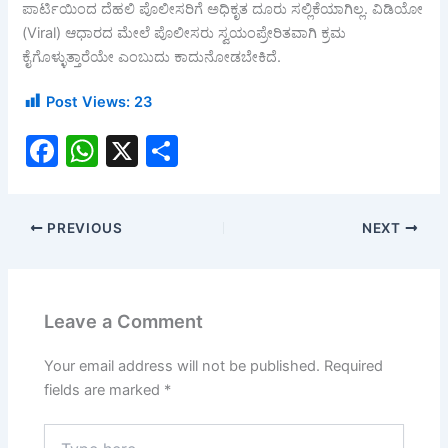
ಪಾರ್ಟಿಯಿಂದ ದೆಹಲಿ ಪೊಲೀಸರಿಗೆ ಅಧಿಕೃತ ದೂರು ಸಲ್ಲಿಕೆಯಾಗಿಲ್ಲ. ವಿಡಿಯೋ
(Viral) ಆಧಾರದ ಮೇಲೆ ಪೊಲೀಸರು ಸ್ವಯಂಪ್ರೇರಿತವಾಗಿ ಕ್ರಮ
ಕೈಗೊಳ್ಳುತ್ತಾರೆಯೇ ಎಂಬುದು ಕಾದುನೋಡಬೇಕಿದೆ.
Post Views:
23
F
W
X
S
a
h
h
c
at
ar
PREVIOUS
NEXT
e
s
e
b
A
o
p
Leave a Comment
o
p
k
Your email address will not be published.
Required
fields are marked
*
Type