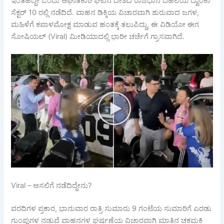
ಇಂತಹದ್ದೇ ಒಂದು ಆಘಾತಕಾರಿ ಘಟನೆ ದೇಶದ ರಾಜಧಾನಿ ದೆಹಲಿಯ ದ್ವಾರಕಾ
ಸೆಕ್ಟರ್ 10 ರಲ್ಲಿ ನಡೆದಿದೆ. ವಾಹನ ಡಿಕ್ಕಿಯ ವಿಚಾರವಾಗಿ ಶುರುವಾದ ಜಗಳ,
ಮಹಿಳೆಗೆ ಕಪಾಳಮೋಕ್ಷ ಮಾಡುವ ಹಂತಕ್ಕೆ ತಲುಪಿದ್ದು, ಈ ವಿಡಿಯೋ ಈಗ
ಸೋಷಿಯಲ್ (Viral) ಮೀಡಿಯಾದಲ್ಲಿ ಭಾರೀ ಚರ್ಚೆಗೆ ಗ್ರಾಸವಾಗಿದೆ.
Viral – ಅಸಲಿಗೆ ನಡೆದಿದ್ದೇನು?
ವರದಿಗಳ ಪ್ರಕಾರ, ಭಾನುವಾರ ರಾತ್ರಿ ಸುಮಾರು 9 ಗಂಟೆಯ ಸುಮಾರಿಗೆ ಎರಡು
ಗುಂಪುಗಳ ನಡುವೆ ವಾಹನಗಳ ಘರ್ಷಣೆಯ ವಿಚಾರವಾಗಿ ಮಾತಿನ ಚಕಮಕಿ