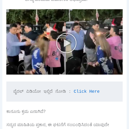
ವೈರಲ್ ವಿಡಿಯೋ ಇಲ್ಲಿದೆ ನೋಡಿ : 
Click Here
ಕಾನೂನು ಕ್ರಮ ಏನಾಗಿದೆ?
ಸದ್ಯದ ಮಾಹಿತಿಯ ಪ್ರಕಾರ, ಈ ಘಟನೆಗೆ ಸಂಬಂಧಿಸಿದಂತೆ ಯಾವುದೇ