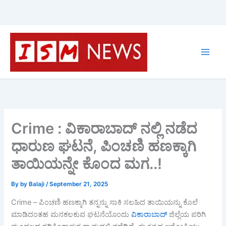
Skip
to
content
Crime : ವಿಕಾರಾಬಾದ್ ನಲ್ಲಿ ನಡೆದ
ಧಾರುಣ ಘಟನೆ, ಪಿಂಚಣಿ ಹಣಕ್ಕಾಗಿ
ತಾಯಿಯನ್ನೇ ಕೊಂದ ಮಗ..!
By
by Balaji
/
September 21, 2025
Crime – ಪಿಂಚಣಿ ಹಣಕ್ಕಾಗಿ ತನ್ನನ್ನು ಸಾಕಿ ಸಲಹಿದ ತಾಯಿಯನ್ನು ಕೊಲೆ
ಮಾಡಿದಂತಹ ಮನಕಲಕುವ ಘಟನೆಯೊಂದು
ವಿಕಾರಾಬಾದ್
ಜಿಲ್ಲೆಯ ಪರಿಗಿ