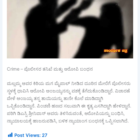
Crime – ಪೊಲೀಸರ ತನಿಖೆ ಮತ್ತು ಆರೋಪಿ ಬಂಧನ
ಮಲ್ಲಮ್ಮ ಅವರ ಕಿರಿಯ ಮಗ ಮೈಪಾಲ್ ನೀಡಿದ ದೂರಿನ ಮೇರೆಗೆ ಪೊಲೀಸರು
ಸ್ಥಳಕ್ಕೆ ಧಾವಿಸಿ ಆರೋಪಿ ಅಂಜಯ್ಯನನ್ನು ವಶಕ್ಕೆ ತೆಗೆದುಕೊಂಡಿದ್ದಾರೆ. ವಿಚಾರಣೆ
ವೇಳೆ ಅಂಜಯ್ಯ ತನ್ನ ತಾಯಿಯನ್ನು ತಾನೇ ಕೊಲೆ ಮಾಡಿದ್ದಾಗಿ
ಒಪ್ಪಿಕೊಂಡಿದ್ದಾನೆ. ಪಿಂಚಣಿ ಹಣದ ಸಲುವಾಗಿ ಈ ಕೃತ್ಯ ಎಸಗಿದ್ದಾಗಿ ಹೇಳಿದ್ದಾನೆ.
ಪರಿಗಿ ಡಿಎಸ್ಪಿ ಶ್ರೀನಿವಾಸ್ ಅವರು ತಿಳಿಸಿರುವಂತೆ, ಆರೋಪಿಯನ್ನು ಬಂಧಿಸಿ,
ನ್ಯಾಯಾಲಯಕ್ಕೆ ಹಾಜರುಪಡಿಸಿ, ಬಳಿಕ ನ್ಯಾಯಾಂಗ ಬಂಧನಕ್ಕೆ ಒಪ್ಪಿಸಲಾಗಿದೆ.
Post Views:
27