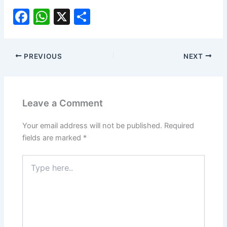
F
W
X
S
a
h
h
c
at
ar
PREVIOUS
NEXT
e
s
e
b
A
o
p
Leave a Comment
o
p
k
Your email address will not be published.
Required
fields are marked
*
Type
here..