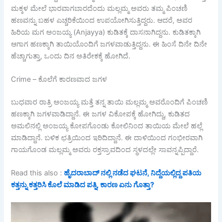
ಮಕ್ಕಳ ಮೇಲೆ ಭಾರವಾಗಬಾರದೆಂದು ಮಲ್ಲಮ್ಮ ಅವರು ತಮ್ಮ ಪಿಂಚಣಿ
ಹಣವನ್ನು ಬಹಳ ಎಚ್ಚರಿಕೆಯಿಂದ ಉಪಯೋಗಿಸುತ್ತಿದ್ದರು. ಆದರೆ, ಅವರ
ಹಿರಿಯ ಮಗ ಅಂಜಯ್ಯ (Anjayya) ಕುಡಿತಕ್ಕೆ ದಾಸನಾಗಿದ್ದನು. ಕುಡಿತಕ್ಕಾಗಿ
ಆಗಾಗ ಹಣಕ್ಕಾಗಿ ತಾಯಿಯೊಂದಿಗೆ ಜಗಳವಾಡುತ್ತಿದ್ದನು. ಈ ಹಿಂಸೆ ದಿನೇ ದಿನೇ
ಹೆಚ್ಚಾಗುತ್ತಾ, ಒಂದು ದಿನ ಅತಿರೇಕಕ್ಕೆ ಹೋಗಿದೆ.
Crime – ಕೊಲೆಗೆ ಕಾರಣವಾದ ಜಗಳ
ಬುಧವಾರ ರಾತ್ರಿ ಅಂಜಯ್ಯ ಮತ್ತೆ ತನ್ನ ತಾಯಿ ಮಲ್ಲಮ್ಮ ಅವರೊಂದಿಗೆ ಪಿಂಚಣಿ
ಹಣಕ್ಕಾಗಿ ಜಗಳವಾಡಿದ್ದಾನೆ. ಈ ಜಗಳ ವಿಕೋಪಕ್ಕೆ ಹೋಗಿದ್ದು, ಕುಡಿತದ
ಅಮಲಿನಲ್ಲಿ ಅಂಜಯ್ಯ ಕೋಪಗೊಂಡು ಕೋಲಿನಿಂದ ತಾಯಿಯ ಮೇಲೆ ಹಲ್ಲೆ
ಮಾಡಿದ್ದಾನೆ. ಬಳಿಕ ಛತ್ರಿಯಿಂದ ಇರಿದಿದ್ದಾನೆ. ಈ ದಾಳಿಯಿಂದ ಗಂಭೀರವಾಗಿ
ಗಾಯಗೊಂಡ ಮಲ್ಲಮ್ಮ ಅವರು ರಕ್ತಸ್ರಾವದಿಂದ ಸ್ಥಳದಲ್ಲೇ ಸಾವನ್ನಪ್ಪಿದ್ದಾರೆ.
Read this also :
ಹೈದರಾಬಾದ್ ನಲ್ಲಿ ನಡೆದ ಘಟನೆ, ನಿದ್ದೆಯಲ್ಲಿದ್ದ ಪತಿಯ
ಕತ್ತನ್ನು ಕತ್ತರಿಸಿ ಕೊಲೆ ಮಾಡಿದ ಪತ್ನಿ, ಕಾರಣ ಏನು ಗೊತ್ತಾ?