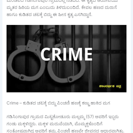
ಮಂಡಲದ ಗಡಿಸಿಂಗಾಪುರ ಗ್ರಾಮದಲ್ಲಿ ನಡೆದಿದೆ. ಈ ಕೃತ್ಯದ ಆರೋಪಿಯು
ಮೃತರ ಹಿರಿಯ ಮಗ ಎಂಬುದು ತಿಳಿದುಬಂದಿದೆ. ಕೇವಲ ಹಣದ ದುರಾಸೆ
ಹಾಗೂ ಕುಡಿತದ ಚಟಕ್ಕೆ ಬಿದ್ದು ಈ ಹೀನ ಕೃತ್ಯ ಎಸಗಿದ್ದಾನೆ.
Crime – ಕುಡಿತದ ಚಟಕ್ಕೆ ಬಿದ್ದು ಪಿಂಚಣಿ ಹಣಕ್ಕೆ ಕಣ್ಣು ಹಾಕಿದ ಮಗ
ಗಡಿಸಿಂಗಾಪುರ ಗ್ರಾಮದ ಮಿಟ್ಟಕೋಡೂರು ಮಲ್ಲಮ್ಮ (57) ಅವರಿಗೆ ಇಬ್ಬರು
ಗಂಡು ಮಕ್ಕಳಿದ್ದರು. ಮಕ್ಕಳ ಮದುವೆಯಾಗಿ, ಮೊಮ್ಮಕ್ಕಳೊಂದಿಗೆ
ಸಂತೋಷವಾಗಿದ್ದ ಅವರಿಗೆ ತಮ್ಮ ಪಿಂಚಣಿ ಹಣವೇ ಜೀವನದ ಆಧಾರವಾಗಿತ್ತು.