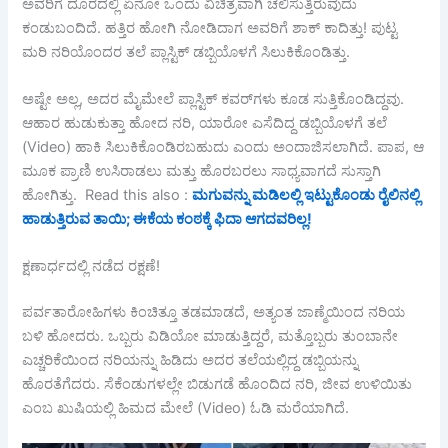
ಅವರಿಗೆ ದೂರದಲ್ಲಿ ಏನೋ ಒಂದು ವಿಚಿತ್ರವಾಗಿ ಚಲಿಸುತ್ತಿರುವುದು
ಕಂಡುಬಂದಿದೆ. ಹತ್ತಿರ ಹೋಗಿ ನೋಡಿದಾಗ ಅವರಿಗೆ ಶಾಕ್ ಕಾದಿತ್ತು! ಪುಟ್ಟ
ಮರಿ ನರಿಯೊಂದರ ತಲೆ ಪ್ಲಾಸ್ಟಿಕ್ ಡಬ್ಬಿಯೊಳಗೆ ಸಿಲುಕಿಕೊಂಡಿತ್ತು.
ಅಷ್ಟೇ ಅಲ್ಲ, ಅದರ ಮೈಮೇಲೆ ಪ್ಲಾಸ್ಟಿಕ್ ಕವರ್‌ಗಳು ಕೂಡ ಸುತ್ತಿಕೊಂಡಿದ್ದವು.
ಆಹಾರ ಹುಡುಕುತ್ತಾ ಹೋದ ನರಿ, ಯಾರೋ ಎಸೆದಿದ್ದ ಡಬ್ಬಿಯೊಳಗೆ ತಲೆ
(Video) ಹಾಕಿ ಸಿಲುಕಿಕೊಂಡಿರಬಹುದು ಎಂದು ಅಂದಾಜಿಸಲಾಗಿದೆ. ಪಾಪ, ಆ
ಮೂಕ ಪ್ರಾಣಿ ಉಸಿರಾಡಲು ಮತ್ತು ಹೊರಬರಲು ಸಾಧ್ಯವಾಗದೆ ಸುಸ್ತಾಗಿ
ಹೋಗಿತ್ತು. Read this also :
ಮಗುವನ್ನು ಮಡಿಲಲ್ಲಿ ಇಟ್ಟುಕೊಂಡು ರೈಲಿನಲ್ಲಿ
ಹಾಡುತ್ತಿರುವ ತಾಯಿ; ಈಕೆಯ ಕಂಠಕ್ಕೆ ಫಿದಾ ಆಗದವರಿಲ್ಲ!
ಕ್ಷಣಾರ್ಧದಲ್ಲಿ ನಡೆದ ರಕ್ಷಣೆ!
ಪರ್ವತಾರೋಹಿಗಳು ಕಿಂಚಿತ್ತೂ ತಡಮಾಡದೆ, ಅತ್ಯಂತ ಜಾಣ್ಮೆಯಿಂದ ನರಿಯ
ಬಳಿ ಹೋದರು. ಒಬ್ಬರು ವಿಡಿಯೋ ಮಾಡುತ್ತಿದ್ದರೆ, ಮತ್ತೊಬ್ಬರು ತುಂಬಾನೇ
ಎಚ್ಚರಿಕೆಯಿಂದ ನರಿಯನ್ನು ಹಿಡಿದು ಅದರ ತಲೆಯಲ್ಲಿದ್ದ ಡಬ್ಬಿಯನ್ನು
ಹೊರತೆಗೆದರು. ಸೆಕೆಂಡುಗಳಲ್ಲೇ ಬಿಡುಗಡೆ ಹೊಂದಿದ ನರಿ, ಜೀವ ಉಳಿಯಿತು
ಎಂಬ ಖುಷಿಯಲ್ಲಿ ಹಿಮದ ಮೇಲೆ (Video) ಓಡಿ ಮರೆಯಾಗಿದೆ.