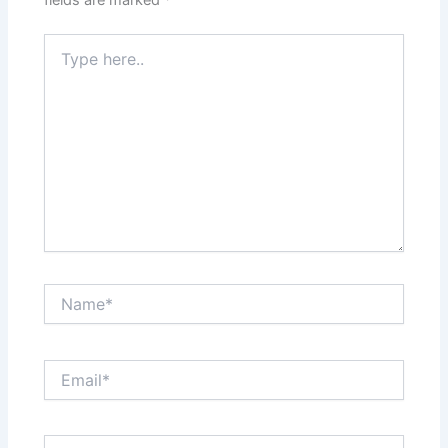
fields are marked
*
Type
here..
Name*
Email*
Website