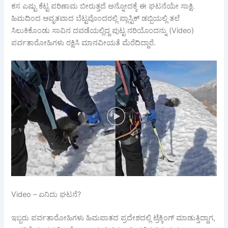
ಕಸ ಎಷ್ಟು ಕೆಟ್ಟ ಪರಿಣಾಮ ಬೀರುತ್ತದೆ ಅನ್ನೋದಕ್ಕೆ ಈ ಘಟನೆಯೇ ಸಾಕ್ಷಿ.
ಹಿಮದಿಂದ ಆವೃತವಾದ ಬೆಟ್ಟವೊಂದರಲ್ಲಿ ಪ್ಲಾಸ್ಟಿಕ್ ಡಬ್ಬಿಯಲ್ಲಿ ತಲೆ
ಸಿಲುಕಿಕೊಂಡು ಸಾವಿನ ದವಡೆಯಲ್ಲಿದ್ದ ಪುಟ್ಟ ನರಿಯೊಂದನ್ನು (Video)
ಪರ್ವತಾರೋಹಿಗಳು ರಕ್ಷಿಸಿ ಮಾನವೀಯತೆ ಮೆರೆದಿದ್ದಾರೆ.
Video – ಏನಿದು ಘಟನೆ?
ಇಬ್ಬರು ಪರ್ವತಾರೋಹಿಗಳು ಹಿಮಪಾತದ ಪ್ರದೇಶದಲ್ಲಿ ಟ್ರೆಕ್ಕಿಂಗ್ ಮಾಡುತ್ತಿದ್ದಾಗ,