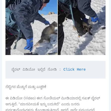
ವೈರಲ್ ವಿಡಿಯೋ ಇಲ್ಲಿದೆ ನೋಡಿ : 
Click Here
ನೆಟ್ಟಿಗರ ಮೆಚ್ಚುಗೆ ಮತ್ತು ಎಚ್ಚರಿಕೆ
ಈ ವಿಡಿಯೋ (Video) ಈಗ ಸೋಶಿಯಲ್ ಮೀಡಿಯಾದಲ್ಲಿ ಸಖತ್ ವೈರಲ್
ಆಗುತ್ತಿದೆ. “ಮಾನವೀಯತೆ ಇನ್ನು ಬದುಕಿದೆ” ಎಂದು ಜನರು
ಪರ್ವತಾರೋಹಿಗಳನ್ನು ಕೊಂಡಾಡುತ್ತಿದ್ದಾರೆ. ಆದರೆ, ಅದೇ ಸಮಯದಲ್ಲಿ