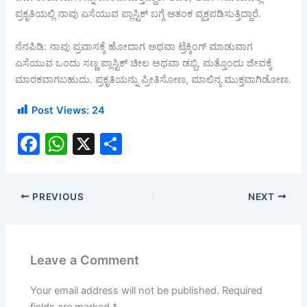
ಪ್ರಕೃತಿಯಲ್ಲಿ ನಾವು ಎಸೆಯುವ ಪ್ಲಾಸ್ಟಿಕ್ ಬಗ್ಗೆ ಆತಂಕ ವ್ಯಕ್ತಪಡಿಸುತ್ತಿದ್ದಾರೆ.
ನೆನಪಿಡಿ: ನಾವು ಪ್ರವಾಸಕ್ಕೆ ಹೋದಾಗ ಅಥವಾ ಟ್ರೆಕ್ಕಿಂಗ್ ಮಾಡುವಾಗ
ಎಸೆಯುವ ಒಂದು ಸಣ್ಣ ಪ್ಲಾಸ್ಟಿಕ್ ಚೀಲ ಅಥವಾ ಡಬ್ಬಿ, ಮತ್ತೊಂದು ಜೀವಕ್ಕೆ
ಮಾರಕವಾಗಬಹುದು. ಪ್ರಕೃತಿಯನ್ನು ಪ್ರೀತಿಸೋಣ, ಮಾಲಿನ್ಯ ಮುಕ್ತವಾಗಿಡೋಣ.
Post Views:
24
F
W
X
S
a
h
h
c
at
ar
PREVIOUS
NEXT
e
s
e
b
A
o
p
Leave a Comment
o
p
k
Your email address will not be published.
Required