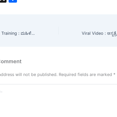
h
h
t
ar
s
e
A
Self Employment Training : ಮಹಿಳೆಯರು ಸ್ವಯಂ ಉದ್ಯೋಗ ತರಬೇತಿ ಪಡೆದು ಆರ್ಥಿಕವಾಗಿ ಸಬಲರಾಗಬೇಕು : ಅಶ್ವಿನಿ
p
p
 Comment
address will not be published.
Required fields are marked
*