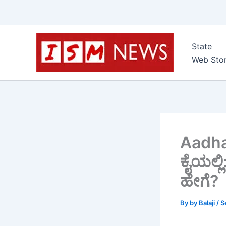
Skip
to
State
content
Web Stor
Aadhaa
ಕೈಯಲ್ಲಿ
ಹೇಗೆ?
By
by Balaji
/
S