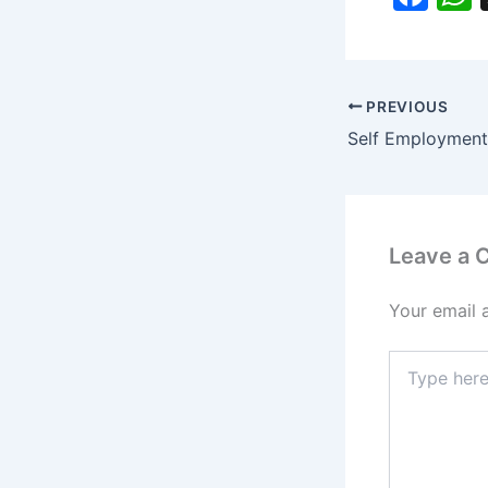
a
c
a
e
PREVIOUS
b
o
o
k
Leave a
Your email 
Type
here..