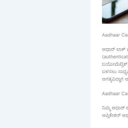
Aadhaar Ca
ಆಧಾರ್ ಲಾಕ್ 
(authenticat
ಬಯೋಮೆಟ್ರಿಕ್
ಬಳಸಲು ಸಾಧ್ಯವಿ
ಅಗತ್ಯವಿದ್ದಾಗ
Aadhaar Car
ನಿಮ್ಮ ಆಧಾರ್
ಅಪ್ಲಿಕೇಶನ್ 