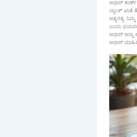
ಆಧಾರ್ ಕಾರ್ಡ
ಬ್ಯಾಂಕ್ ಖಾತೆ
ಅತ್ಯಗತ್ಯ. ನ
ಎಂದು ಭಯಪಡುವ 
ಆಧಾರ್ ಅನ್ನು 
ಆಧಾರ್ ಮಾಹಿತಿ