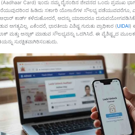
್ (Aadhaar Card) ಇಂದು ನಮ್ಮ ದೈನಂದಿನ ಜೀವನದ ಒಂದು ಪ್ರಮುಖ ಭಾಗವ
 ತೆರೆಯುವುದರಿಂದ ಹಿಡಿದು ಸರ್ಕಾರಿ ಯೋಜನೆಗಳ ಸೌಲಭ್ಯ ಪಡೆಯುವವರೆಗೂ, ಎಲ
ಿಮ್ಮ ಆಧಾರ್ ಕಾರ್ಡ್ ಕಳೆದುಹೋದರೆ, ಅದನ್ನು ಯಾರಾದರೂ ದುರುಪಯೋಗಪಡಿಸಿಕ
ಅಗತ್ಯವಿಲ್ಲ. ಏಕೆಂದರೆ, ಭಾರತೀಯ ವಿಶಿಷ್ಟ ಗುರುತು ಪ್ರಾಧಿಕಾರ (
UIDAI
) 
ಲಾಕ್ ಮತ್ತು ಅನ್ಲಾಕ್ ಮಾಡುವ ಸೌಲಭ್ಯವನ್ನು ಒದಗಿಸಿದೆ. ಈ ವೈಶಿಷ್ಟ್ಯದ ಮೂಲಕ
ಯನ್ನು ಸುರಕ್ಷಿತವಾಗಿರಿಸಬಹುದು.