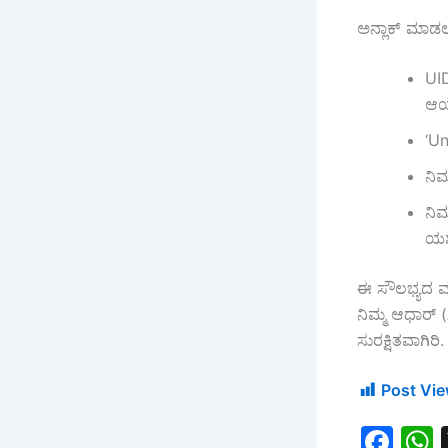
ಅನ್ಲಾಕ್ ಮಾಡಲ
UID
ಆಯ್
‘Un
ನಿಮ
ನಿಮ
ಯಶಸ
ಈ ಸೌಲಭ್ಯದ ಮೂ
ನಿಮ್ಮ ಆಧಾರ್ 
ಸುರಕ್ಷಿತವಾಗಿರಿ.
Post Vie
F