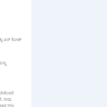
ತ್ತು ಪಿನ್ ಕೋಡ್
ನ್ನು
ಬೇಕೆಂದರೆ
ೆ. ನೀವು
ead this