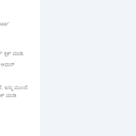
haar’
ಕ್ಲಿಕ್ ಮಾಡಿ.
ಮ ಆಧಾರ್
. ಇನ್ನು ಮುಂದೆ
ಾಕ್ ಮಾಡಿ