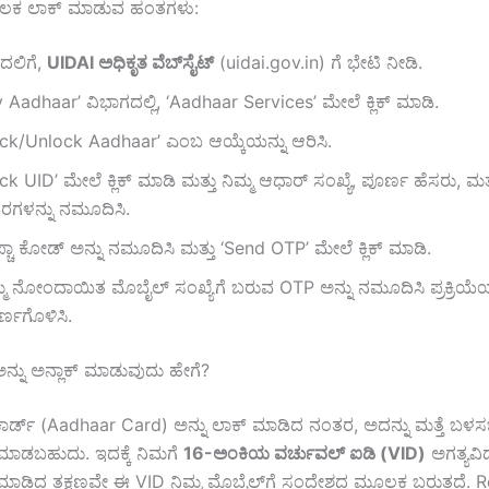
ೂಲಕ ಲಾಕ್ ಮಾಡುವ ಹಂತಗಳು:
ದಲಿಗೆ,
UIDAI
ಅಧಿಕೃತ
ವೆಬ್‌
ಸೈಟ್
(uidai.gov.in) ಗೆ ಭೇಟಿ ನೀಡಿ.
 Aadhaar’ ವಿಭಾಗದಲ್ಲಿ, ‘Aadhaar Services’ ಮೇಲೆ ಕ್ಲಿಕ್ ಮಾಡಿ.
ck/Unlock Aadhaar’ ಎಂಬ ಆಯ್ಕೆಯನ್ನು ಆರಿಸಿ.
ck UID’ ಮೇಲೆ ಕ್ಲಿಕ್ ಮಾಡಿ ಮತ್ತು ನಿಮ್ಮ ಆಧಾರ್ ಸಂಖ್ಯೆ, ಪೂರ್ಣ ಹೆಸರು, ಮ
ರಗಳನ್ನು ನಮೂದಿಸಿ.
ಾಪ್ಚಾ ಕೋಡ್ ಅನ್ನು ನಮೂದಿಸಿ ಮತ್ತು ‘Send OTP’ ಮೇಲೆ ಕ್ಲಿಕ್ ಮಾಡಿ.
್ಮ ನೋಂದಾಯಿತ ಮೊಬೈಲ್ ಸಂಖ್ಯೆಗೆ ಬರುವ OTP ಅನ್ನು ನಮೂದಿಸಿ ಪ್ರಕ್ರಿಯೆಯ
್ಣಗೊಳಿಸಿ.
ಅನ್ನು ಅನ್ಲಾಕ್ ಮಾಡುವುದು ಹೇಗೆ?
ಕಾರ್ಡ್ (Aadhaar Card) ಅನ್ನು ಲಾಕ್ ಮಾಡಿದ ನಂತರ, ಅದನ್ನು ಮತ್ತೆ ಬಳಸ
 ಮಾಡಬಹುದು. ಇದಕ್ಕೆ ನಿಮಗೆ
16-
ಅಂಕಿಯ
ವರ್ಚುವಲ್
ಐಡಿ (VID)
ಅಗತ್ಯವಿದ
ಮಾಡಿದ ತಕ್ಷಣವೇ ಈ VID ನಿಮ್ಮ ಮೊಬೈಲ್‌ಗೆ ಸಂದೇಶದ ಮೂಲಕ ಬರುತ್ತದೆ. R