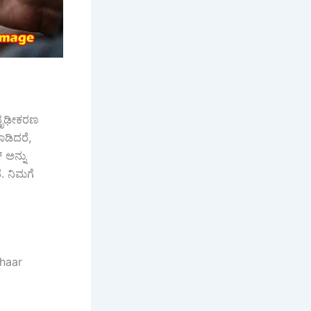
 ದೃಢೀಕರಣ
ಾಡಿದರೆ,
ಅನ್ನು
ೆ. ನಿಮಗೆ
dhaar