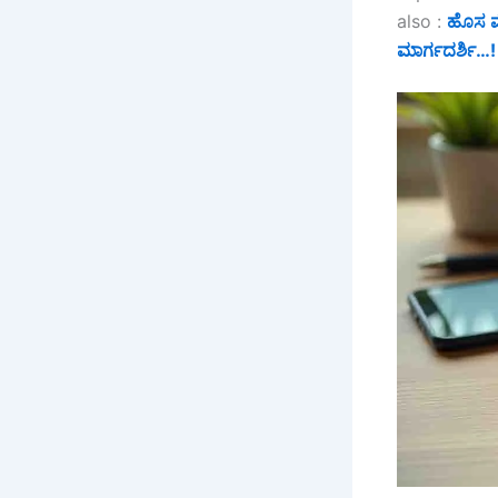
also :
ಹೊಸ ಮೊ
ಮಾರ್ಗದರ್ಶಿ…!