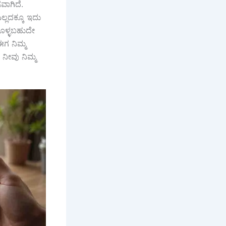
ಾಗಿದೆ.
್ಲದಕ್ಕೂ ಇದು
ೊಳ್ಳಬಹುದೇ
ಈಗ ನಿಮ್ಮ
 ನೀವು ನಿಮ್ಮ