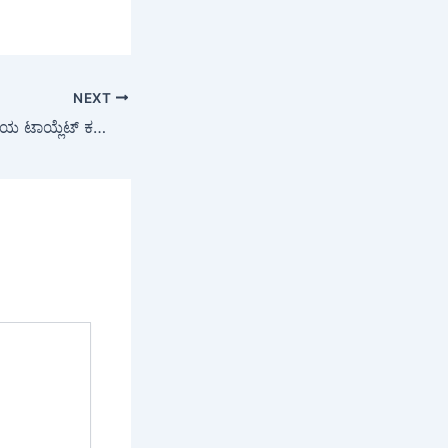
NEXT
Viral Video : ಆಸ್ಪತ್ರೆಯ ಟಾಯ್ಲೆಟ್ ಕಮೋಡ್ ಮೇಲೆ ಬುಸ್ ಬುಸ್ ಎಂದ ಬ್ಲ್ಯಾಕ್ ಕೋಬ್ರಾ, ವೈರಲ್ ಆದ ವಿಡಿಯೋ…!