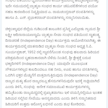
ಸಂಘದ ವತಿಯಿಂದ ಧ್ವಜಾರೋಹಣ ಕಾರ್ಯಕ್ರಮವನ್ನು ಹಮ್ಮಿಕೊಳ್ಳಲಾಗಿತ್ತು.
ಇದೇ ಸಮಯದಲ್ಲಿ ಬ್ರಾಹ್ಮಣ ಸಂಘದ ಕಾರ್ಯ ಚಟುವಟಿಕೆಗಳಿಂದ ವಯೋ
ಸಹಜ ಕಾರಣದಿಂದ ನಿವೃತ್ತಿಯಾದ ಎ. ರಾಮಚಂದ್ರರಾವ್ ದಂಪತಿಗಳನ್ನು
ಹಾಗೂ ಪಿ. ಎನ್. ಪ್ರಭಾಕರರಾವ್ ದಂಪತಿಗಳನ್ನು ಸನ್ಮಾನಿಸಲಾಯಿತು.
ಚಿಕ್ಕಬಳ್ಳಾಪುರ ಜಿಲ್ಲೆಯ ಗುಡಿಬಂಡೆ ತಾಲೂಕಿನ ಪ್ರಸಿದ್ದ ಎಲ್ಲೋಡು ಗ್ರಾಮದ ಶ್ರೀ
ಲಕ್ಷ್ಮೀ ಆದಿನಾರಾಯಣಸ್ವಾಮಿ ಬ್ರಾಹ್ಮಣ ಸೇವಾ ಸಂಘದ ವತಿಯಿಂದ ಸ್ವಾತಂತ್ಯ್ರ
ದಿನಾಚರಣೆ (Independence Day) ಕಾರ್ಯಕ್ರಮ ಆಯೋಜಿಸಲಾಗಿತ್ತು. ಈ
ಕಾರ್ಯಕ್ರಮದಲ್ಲಿ ಮಾತನಾಡಿದ ಬ್ರಾಹ್ಮಣ ಸೇವಾ ಸಂಘದ ಅಧ್ಯಕ್ಷ ಸಿ.ಪಿ.
ಸೂರ್ಯಪ್ರಕಾಶ್, 1952 ರಲ್ಲಿ ಸ್ಥಾಪನೆಗೊಂಡ ಸಂಘವು ಹಲವಾರು ಹಿರಿಯರ
ಪರಿಶ್ರಮದಿಂದ ಬೃಹದಾಕಾರವಾಗಿ ಬೆಳೆದು ನಿಂತಿದೆ, ಶ್ರೀ ಕ್ಷೇತ್ರಕ್ಕೆ ಬರುವ
ಭಕ್ತಾದಿಗಳಿಗೆ (Independence Day) ಯಾವುದೇ ಮೂಲಭೂತ
ಸೌಕರ್ಯಗಳಿಲ್ಲದ ಕಾಲದಿಂದಲೂ ಸಹ ನೀರು, ಊಟ ಹಾಗೂ ವಸತಿಗಳನ್ನು
ಒದಗಿಸಿ ಭಕ್ತರ ಮೆಚ್ಚುಗೆಗೆ ಪಾತ್ರರಾಗುತ್ತಿರುವುದು (Independence Day)
ರಾಜ್ಯದ ಮತ್ತು ಹೊರ ರಾಜ್ಯದಲ್ಲೂ ಹೆಸರುಗಳಿಸಿರುವುದೇ ಇದಕ್ಕೆ ಸಾಕ್ಷಿಯಾಗಿದೆ
ಎಂದು ತಿಳಿಸಿ, ಸಂಘವು ಅನೇಕ ಸಮಾಜಮುಖಿ ಕಾರ್ಯಕ್ರಮಗಳನ್ನು
ಹಮ್ಮಿಕೊಂಡು ರಾಜ್ಯಮಟ್ಟದಲ್ಲಿ ಪ್ರಖ್ಯಾತವಾಗಲು ಇಳಿ ವಯಸ್ಸಿನಲ್ಲಿಯೂ ಇಂತಹ
ಹಿರಿಯರ ಸಲ್ಲಿಸಿದ ಸೇವೆಯು ಅನನ್ಯವಾದದು ಎಂದು ತಿಳಿಸಿ ಸನ್ಮಾನಿತರಾದ
ಹಿರಿಯರಿಗೆ ಉತ್ತಮ ಆರೋಗ್ಯ ಲಭಿಸಲಿ ಎಂದು ಶುಭ ಕೋರಿದರು.