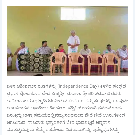
ಬಳಿಕ ಆಶೀರ್ವಚನ ನುಡಿಗಳನ್ನು (Independence Day) ತಿಳಿಸಿದ ಸಂಘದ
ಪ್ರಧಾನ ಪೋಷಕರಾದ ವೇದ ಬ್ರಹ್ಮಶ್ರೀ ಮಂಕಾಲ ಶ್ರೀಹರಿ ಶರ್ಮಾಜಿ ರವರು
ದಾನಿಗಳು ಹಾಗೂ ಭಕ್ತಾದಿಗಳು ನೀಡುವ ಸೇವೆಯು ನಮ್ಮ ಸಂಘದಲ್ಲಿ ಯಾವುದೇ
ಲೋಪವಾಗದೆ ಅನಾದಿಕಾಲದಿಂದಲೂ ಸದ್ವಿನಿಯೋಗವಾಗಿ ನಡೆದುಕೊಂಡು
ಬರುತ್ತಿದ್ದು ಜಾತ್ರಾ ಸಮಯದಲ್ಲಿ ನಮ್ಮ ಸಂಘದಿಂದ ಬೇರೆ ಬೇರೆ ಊರುಗಳಿಂದ
ಆಗಮಿಸುವ ಸಾವಿರಾರು ಭಕ್ತಾದಿಗಳಿಗೆ ಬೇದ ಭಾವವಿಲ್ಲದೆ ಅನ್ನದಾನ
ಮಾಡುತ್ತಿರುವುದು ಹೆಮ್ಮೆ ಪಡಬೇಕಾದ ವಿಷಯವಾಗಿದ್ದು ಇವೆಲ್ಲವೂಗಳನ್ನು