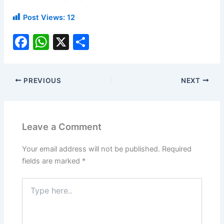
Post Views:
12
F
W
X
S
a
h
h
c
at
ar
PREVIOUS
NEXT
e
s
e
b
A
o
p
Leave a Comment
o
p
k
Your email address will not be published.
Required
fields are marked
*
Type
here..