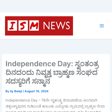
Skip
to
content
Independence Day: ಸ್ವಂತಂತ್ರ
ದಿನದಂದು ನಿವೃತ್ತ ಬ್ರಾಹ್ಮಣ ಸಂಘದ
ಸದಸ್ಯರಿಗೆ ಸನ್ಮಾನ
By
by Balaji
/
August 16, 2024
Independence Day – 78ನೇ ಸ್ವಾತಂತ್ಯ್ರ ದಿನಾಚರಣೆಯ ಅಂಗವಾಗಿ
ಚಿಕ್ಕಬಳ್ಳಾಪುರದ ಗುಡಿಬಂಡೆ ತಾಲೂಕು ಎಲ್ಲೋಡು ಗ್ರಾಮದಲ್ಲಿ ಬ್ರಾಹ್ಮಣ ಸೇವಾ