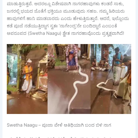
ಮಾಡುತ್ತಿರುತ್ತವೆ. ಅದರಲ್ಲೂ ವಿಶೇಷವಾಗಿ ನಾಗರಹಾವುಗಳು ಕಂಡರೆ ಸಾಕು,
ಜನರಲ್ಲಿ ಭಯದ ಜೊತೆಗೆ ಭಕ್ತಿಯೂ ಮೂಡುವುದು ಸಹಜ. ನಮ್ಮ ಹಿರಿಯರು
ಹಾವುಗಳಿಗೆ ಹಾನಿ ಮಾಡಬಾರದು ಎಂದು ಹೇಳುತ್ತಿರುತ್ತಾರೆ. ಆದರೆ, ಇಲ್ಲೊಂದು
ಕಡೆ ಪೂಜೆ ನಡೆಯುತ್ತಿದ್ದಾಗ ಸ್ವತಃ ‘ನಾಗೇಂದ್ರ’ನೇ ಬಂದಿದ್ದಾನೆ ಎಂಬಂತೆ
ಅಪರೂಪದ (Swetha Naagu) ಶ್ವೇತ ನಾಗರಹಾವೊಂದು ಪ್ರತ್ಯಕ್ಷವಾಗಿದೆ!
Swetha Naagu – ಪೂಜಾ ವೇಳೆ ಅತಿಥಿಯಾಗಿ ಬಂದ ಬಿಳಿ ನಾಗ