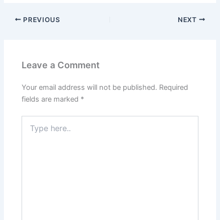
c
at
ar
PREVIOUS
NEXT
e
s
e
b
A
o
p
Leave a Comment
o
p
k
Your email address will not be published.
Required
fields are marked
*
Type
here..