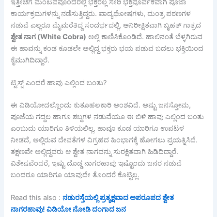
ಇತ್ತೀಚೆಗೆ ಮಂಟಪವೊಂದರಲ್ಲಿ ಭಕ್ತರೆಲ್ಲ ಸೇರಿ ಭಕ್ತಿಪೂರ್ವಕವಾಗಿ ಪೂಜಾ
ಕಾರ್ಯಕ್ರಮಗಳನ್ನು ನಡೆಸುತ್ತಿದ್ದರು. ವಾದ್ಯಘೋಷಗಳು, ಮಂತ್ರ ಪಠಣಗಳ
ನಡುವೆ ಎಲ್ಲರೂ ಮೈಮರೆತಿದ್ದ ಸಂದರ್ಭದಲ್ಲಿ, ಅನಿರೀಕ್ಷಿತವಾಗಿ ಬೃಹತ್ ಗಾತ್ರದ
ಶ್ವೇತ
ನಾಗ (White Cobra)
ಅಲ್ಲಿ ಕಾಣಿಸಿಕೊಂಡಿದೆ. ಹಾಲಿನಂತೆ ಬೆಳ್ಳಗಿರುವ
ಈ ಹಾವನ್ನು ಕಂಡ ಕೂಡಲೇ ಅಲ್ಲಿದ್ದ ಭಕ್ತರು ಭಯ ಪಡುವ ಬದಲು ಭಕ್ತಿಯಿಂದ
ಕೈಮುಗಿದಿದ್ದಾರೆ.
ಟ್ವಿಸ್ಟ್ ಎಂದರೆ ಹಾವು ಎಲ್ಲಿಂದ ಬಂತು?
ಈ ವಿಡಿಯೋದಲ್ಲೊಂದು ಕುತೂಹಲಕಾರಿ ಅಂಶವಿದೆ. ಅಷ್ಟು ಜನಸ್ತೋಮ,
ಪೂಜೆಯ ಗದ್ದಲ ಹಾಗೂ ಶಬ್ದಗಳ ನಡುವೆಯೂ ಈ ಬಿಳಿ ಹಾವು ಎಲ್ಲಿಂದ ಬಂತು
ಎಂಬುದು ಯಾರಿಗೂ ತಿಳಿಯಲಿಲ್ಲ. ಹಾವೂ ಕೂಡ ಯಾರಿಗೂ ಉಪಟಳ
ನೀಡದೆ, ಅಲ್ಲಿರುವ ದೇವತೆಗಳ ವಿಗ್ರಹದ ಹಿಂಭಾಗಕ್ಕೆ ಹೋಗಲು ಪ್ರಯತ್ನಿಸಿದೆ.
ತಕ್ಷಣವೇ ಅಲ್ಲಿದ್ದವರು ಆ ಶ್ವೇತ ನಾಗವನ್ನು ಸುರಕ್ಷಿತವಾಗಿ ಹಿಡಿದಿದ್ದಾರೆ.
ವಿಶೇಷವೆಂದರೆ, ಇಷ್ಟು ದೊಡ್ಡ ನಾಗರಹಾವು ಇಷ್ಟೊಂದು ಜನರ ನಡುವೆ
ಬಂದರೂ ಯಾರಿಗೂ ಯಾವುದೇ ತೊಂದರೆ ಕೊಟ್ಟಿಲ್ಲ.
Read this also :
ನಡುರಸ್ತೆಯಲ್ಲಿ ಪ್ರತ್ಯಕ್ಷವಾದ ಅಪರೂಪದ ಶ್ವೇತ
ನಾಗರಹಾವು! ವಿಡಿಯೋ ನೋಡಿ ದಂಗಾದ ಜನ