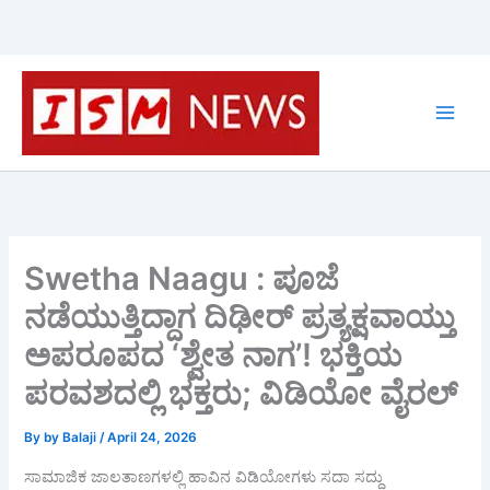
Skip
to
content
Swetha Naagu : ಪೂಜೆ
ನಡೆಯುತ್ತಿದ್ದಾಗ ದಿಢೀರ್ ಪ್ರತ್ಯಕ್ಷವಾಯ್ತು
ಅಪರೂಪದ ‘ಶ್ವೇತ ನಾಗ’! ಭಕ್ತಿಯ
ಪರವಶದಲ್ಲಿ ಭಕ್ತರು; ವಿಡಿಯೋ ವೈರಲ್
By
by Balaji
/
April 24, 2026
ಸಾಮಾಜಿಕ ಜಾಲತಾಣಗಳಲ್ಲಿ ಹಾವಿನ ವಿಡಿಯೋಗಳು ಸದಾ ಸದ್ದು