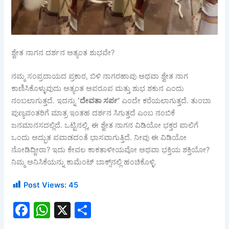
ಶ್ವೇತ ನಾಗನ ದರ್ಶನ ಅತ್ಯಂತ ಶುಭವೇ?
ನಮ್ಮ ಸಂಪ್ರದಾಯದ ಪ್ರಕಾರ, ಬಿಳಿ ನಾಗರಹಾವು ಅಥವಾ ಶ್ವೇತ ನಾಗ
ಕಾಣಿಸಿಕೊಳ್ಳುವುದು ಅತ್ಯಂತ ಅಪರೂಪ ಮತ್ತು ಶುಭ ಶಕುನ ಎಂದು
ನಂಬಲಾಗುತ್ತದೆ. ಇದನ್ನು
‘
ದೇವತಾ
ಸರ್ಪ’
ಎಂದೇ ಕರೆಯಲಾಗುತ್ತದೆ. ತುಂಬಾ
ಪುಣ್ಯವಂತರಿಗೆ ಮಾತ್ರ ಇಂತಹ ದರ್ಶನ ಸಿಗುತ್ತದೆ ಎಂಬ ನಂಬಿಕೆ
ಜನಮಾನಸದಲ್ಲಿದೆ. ಒಟ್ಟಿನಲ್ಲಿ, ಈ ಶ್ವೇತ ನಾಗನ ವಿಡಿಯೋ ಭಕ್ತರ ಪಾಲಿಗೆ
ಒಂದು ಅದ್ಭುತ ಪವಾಡದಂತೆ ಭಾಸವಾಗುತ್ತಿದೆ. ನೀವು ಈ ವಿಡಿಯೋ
ನೋಡಿದ್ದೀರಾ? ಇದು ಕೇವಲ ಕಾಕತಾಳೀಯವೋ ಅಥವಾ ಭಕ್ತಿಯ ಶಕ್ತಿಯೋ?
ನಿಮ್ಮ ಅನಿಸಿಕೆಯನ್ನು ಕಾಮೆಂಟ್ ಬಾಕ್ಸ್‌ನಲ್ಲಿ ಹಂಚಿಕೊಳ್ಳಿ.
Post Views:
45
F
W
X
S
a
h
h