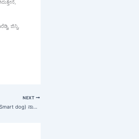
ುತ್ತೇನೆ,
ಿ, ಜಿನ್ನಿ,
NEXT
ಬುದ್ಧಿವಂತ ಅಂದ್ರೆ ಈ (Smart dog) ನಾಯಿನೇ! ಗಾಯಗೊಂಡ ಕಾಲಿನೊಂದಿಗೆ ತಾನಾಗಿಯೇ ಕ್ಲಿನಿಕ್‌ಗೆ ಬಂದ ಶ್ವಾನ; ಮುಂದೇನಾಯ್ತು ಗೊತ್ತಾ?