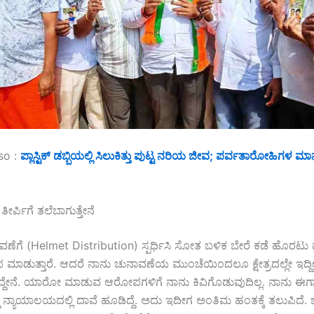
so :
ಪ್ಲಾಸ್ಟಿಕ್ ಡಬ್ಬಿಯಲ್ಲಿ ಸಿಲುಕಿತ್ತು ಪುಟ್ಟ ನರಿಯ ಜೀವ; ಪರ್ವತಾರೋಹಿಗಳ ಮ
ರ್ಪಿಗೆ ತಲೆಬಾಗುತ್ತೇನೆ
ಚುನಾವಣೆಗೆ (Helmet Distribution) ಸ್ಪರ್ಧಿಸಿ ಸೋತ ಬಳಿಕ ಬೇರೆ ಕಡೆ ಹೊರಟು 
ಡುತ್ತಾರೆ. ಆದರೆ ನಾನು ಚುನಾವಣೆಯ ಮುಂಚೆಯಿಂದಲೂ ಕ್ಷೇತ್ರದಲ್ಲೇ ಇದ್ದೀ
ಿದ್ದೇನೆ. ಯಾರೋ ಮಾಡುವ ಆರೋಪಗಳಿಗೆ ನಾನು ಕಿವಿಗೊಡುವುದಿಲ್ಲ. ನಾನು ಈಗಾಗ
ದ ನ್ಯಾಯಾಲಯದಲ್ಲಿ ದಾವೆ ಹೂಡಿದ್ದೆ. ಅದು ಇದೀಗ ಅಂತಿಮ ಹಂತಕ್ಕೆ ತಲುಪಿದೆ. ಜ