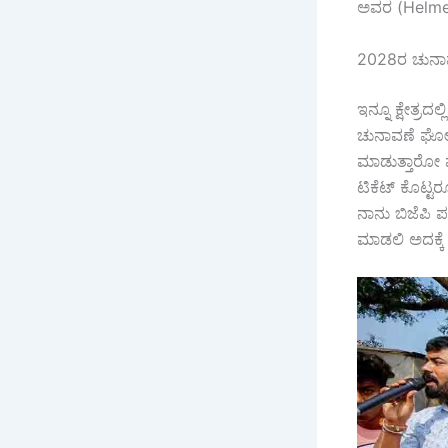
ಅವರ (Helmet D
2028ರ ಚುನಾವ
ಇನ್ನೂ ಕ್ಷೇತ್ರದಲ
ಚುನಾವಣೆ ಘೋಷಣ
ಮಾಡುತ್ತಾರೋ ಮ
ಟಿಕೆಟ್ ಕೊಟ್ಟ
ನಾನು ಬಿಜೆಪಿ 
ಮಾಡಲಿ ಅದಕ್ಕೆ