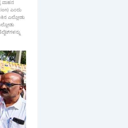
ಕ್ರ ವಾಹನ
ution) ಎಂದು
ಕಿನ ಎಲ್ಲೋಡು
ಉಲ್ಲೋಡು
ಮೆಟ್‌ಗಳನ್ನು