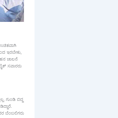
 ಉಚಿತವಾಗಿ
ೆಯಿಂದ ಇರಬೇಕು,
ವಾಹನ ಚಾಲನೆ
ು ಬೈಕ್ ಸವಾರರು
್ಲ, ಗುಂಡಿ ಬಿದ್ದ
ಿದ್ದಾರೆ.
 ಅವರ ಬೆಂಬಲಿಗರು