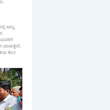
ರು.
ಲ್ಲಿ ಇನ್ನೂ
ಲಸ
ರೆಯವರಿಗೆ
 ಮಾಡುತ್ತೇನೆ.
ೀತಿಯ ಕೆಲಸ