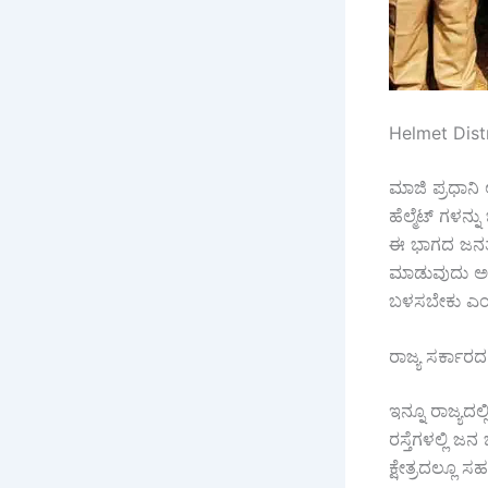
Helmet Dist
ಮಾಜಿ ಪ್ರಧಾನಿ
ಹೆಲ್ಮೆಟ್ ಗಳನ್
ಈ ಭಾಗದ ಜನತೆ 
ಮಾಡುವುದು ಅಗತ್ಯ
ಬಳಸಬೇಕು ಎಂ
ರಾಜ್ಯ ಸರ್ಕಾ
ಇನ್ನೂ ರಾಜ್ಯದಲ್
ರಸ್ತೆಗಳಲ್ಲಿ ಜನ
ಕ್ಷೇತ್ರದಲ್ಲೂ 