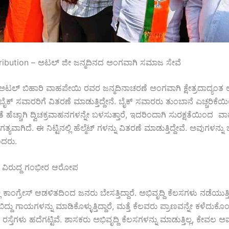
ribution – ಅಟಲ್ ಜೀ ಜನ್ಮದಿನದ ಅಂಗವಾಗಿ ಸಮಾಜ ಸೇವೆ
 ಅಟಲ್ ಬಿಹಾರಿ ವಾಹಪೇಯಿ ರವರ ಜನ್ಮದಿನಾಚರಣೆ ಅಂಗವಾಗಿ ಕ್ಷೇತ್ರದಾದ್ಯಂತ
ನು ಬೈಕ್ ಸವಾರರಿಗೆ ವಿತರಣೆ ಮಾಡುತ್ತಿದ್ದೇನೆ. ಬೈಕ್ ಸವಾರರು ತುಂಬಾನೆ ಎಚ್ಚರಿಕ
ಹೆಚ್ಚಾಗಿ ದ್ವಿಚಕ್ರವಾಹನಗಳನ್ನೇ ಬಳಸುತ್ತಾರೆ, ಇದರಿಂದಾಗಿ ಸುರಕ್ಷತೆಯಿಂದ 
ವಾಗಿದೆ. ಈ ನಿಟ್ಟಿನಲ್ಲಿ ಹೆಲ್ಮೆಟ್ ಗಳನ್ನು ವಿತರಣೆ ಮಾಡುತ್ತಿದ್ದೇವೆ. ಅವುಗಳನ್ನ
ದರು.
ರದ ವಿರುದ್ದ ಗಂಭೀರ ಆರೋಪ
ಲಿ ಕಾಂಗ್ರೇಸ್ ಆಡಳಿತದಿಂದ ಜನರು ಬೇಸತ್ತಿದ್ದಾರೆ. ಅಭಿವೃದ್ದಿ ಕೆಲಸಗಳು ನಡೆಯುತ್ತಿಲ
 ಬಿದ್ದು ಗಾಯಗಳನ್ನು ಮಾಡಿಕೊಳ್ಳುತ್ತಿದ್ದಾರೆ, ಮತ್ತೆ ಕೆಲವರು ಪ್ರಾಣವನ್ನೇ ಕಳೆದುಕೊಂಡ
ಸಹ ರಸ್ತೆಗಳು ಹದೆಗಟ್ಟಿವೆ. ಶಾಸಕರು ಅಭಿವೃದ್ದಿ ಕೆಲಸಗಳನ್ನು ಮಾಡುತ್ತಿಲ್ಲ, ಕೇವಲ