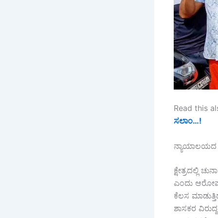
Read this al
ಸಲಾಂ…!
ನ್ಯಾಯಾಲಯದ ತೀ
ಕ್ಷೇತ್ರದಲ್ಲಿ 
ಎಂದು ಆರೋಪ ಮಾ
ಕೆಲಸ ಮಾಡುತ್ತ
ಶಾಸಕರ ವಿರುದ್