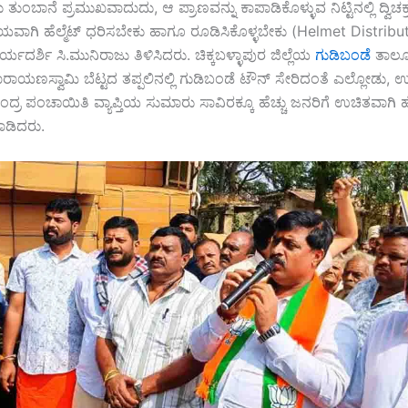
ತುಂಬಾನೆ ಪ್ರಮುಖವಾದುದು, ಆ ಪ್ರಾಣವನ್ನು ಕಾಪಾಡಿಕೊಳ್ಳುವ ನಿಟ್ಟಿನಲ್ಲಿ ದ್ವಿಚ
ಯವಾಗಿ ಹೆಲ್ಮೆಟ್ ಧರಿಸಬೇಕು ಹಾಗೂ ರೂಡಿಸಿಕೊಳ್ಳಬೇಕು (Helmet Distrib
ಾರ್ಯದರ್ಶಿ ಸಿ.ಮುನಿರಾಜು ತಿಳಿಸಿದರು. ಚಿಕ್ಕಬಳ್ಳಾಪುರ ಜಿಲ್ಲೆಯ
ಗುಡಿಬಂಡೆ
ತಾಲೂ
ರಾಯಣಸ್ವಾಮಿ ಬೆಟ್ಟದ ತಪ್ಪಲಿನಲ್ಲಿ ಗುಡಿಬಂಡೆ ಟೌನ್ ಸೇರಿದಂತೆ ಎಲ್ಲೋಡು, 
 ಪಂಚಾಯಿತಿ ವ್ಯಾಪ್ತಿಯ ಸುಮಾರು ಸಾವಿರಕ್ಕೂ ಹೆಚ್ಚು ಜನರಿಗೆ ಉಚಿತವಾಗಿ ಹೆಲ್
ಾಡಿದರು.