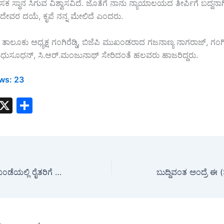
ಕ ಸ್ಥಾನ ಸಿಗುವ ವಿಶ್ವಾಸವಿದೆ. ಜೊತೆಗೆ ನಾನು ನ್ಯಾಯಾಲಯದ ತೀರ್ಪಿಗೆ ಬದ್ದನಾಗಿರ
ೆ. ದೇವರ ದಯೆ, ಕೃಪೆ ನನ್ನ ಮೇಲಿದೆ ಎಂದರು.
ತಾಲೂಕು ಅಧ್ಯಕ್ಷ ಗಂಗಿರೆಡ್ಡಿ, ಬಿಜೆಪಿ ಮುಖಂಡರಾದ ಗಜನಾಣ್ಯ ನಾಗರಾಜ್, ಗಂಗಿರೆಡ್ಡ
ುಸೂಧನ್, ಸಿ.ಆರ್‍.ಮಂಜುನಾಥ್ ಸೇರಿದಂತೆ ಹಲವರು ಹಾಜರಿದ್ದರು.
ws:
23
W
X
S
h
h
t
ar
s
e
A
Awareness : ಗುಡಿಬಂಡೆಯಲ್ಲಿ ರೈತರಿಗೆ ಉಚಿತ ಹೆಲ್ಮೆಟ್ ವಿತರಿಸಿ ಜಾಗೃತಿ ಮೂಡಿಸಿದ ಧಾತ್ರಿ ಸೇವಾ ಟ್ರಸ್ಟ್
p
p