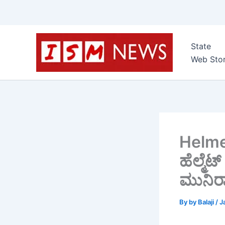
Skip
to
State
content
Web Stor
Helme
ಹೆಲ್ಮೆಟ
ಮುನಿರ
By
by Balaji
/
J