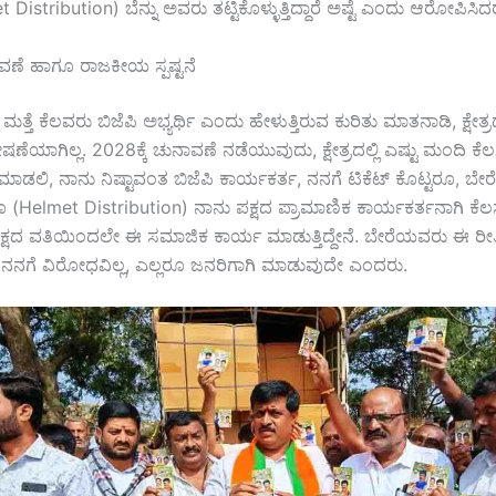
istribution) ಬೆನ್ನು ಅವರು ತಟ್ಟಿಕೊಳ್ಳುತ್ತಿದ್ದಾರೆ ಅಷ್ಟೆ ಎಂದು ಆರೋಪಿಸಿದ
ಣೆ ಹಾಗೂ ರಾಜಕೀಯ ಸ್ಪಷ್ಟನೆ
್ಲಿ ಮತ್ತೆ ಕೆಲವರು ಬಿಜೆಪಿ ಅಭ್ಯರ್ಥಿ ಎಂದು ಹೇಳುತ್ತಿರುವ ಕುರಿತು ಮಾತನಾಡಿ, ಕ್ಷೇತ್ರದ
ೆಯಾಗಿಲ್ಲ. 2028ಕ್ಕೆ ಚುನಾವಣೆ ನಡೆಯುವುದು, ಕ್ಷೇತ್ರದಲ್ಲಿ ಎಷ್ಟು ಮಂದಿ ಕೆ
ಾಡಲಿ, ನಾನು ನಿಷ್ಟಾವಂತ ಬಿಜೆಪಿ ಕಾರ್ಯಕರ್ತ, ನನಗೆ ಟಿಕೆಟ್ ಕೊಟ್ಟರೂ, ಬೇ
ರೂ (Helmet Distribution) ನಾನು ಪಕ್ಷದ ಪ್ರಾಮಾಣಿಕ ಕಾರ್ಯಕರ್ತನಾಗಿ ಕೆಲಸ
ಪಕ್ಷದ ವತಿಯಿಂದಲೇ ಈ ಸಮಾಜಿಕ ಕಾರ್ಯ ಮಾಡುತ್ತಿದ್ದೇನೆ. ಬೇರೆಯವರು ಈ ರ
 ನನಗೆ ವಿರೋಧವಿಲ್ಲ, ಎಲ್ಲರೂ ಜನರಿಗಾಗಿ ಮಾಡುವುದೇ ಎಂದರು.