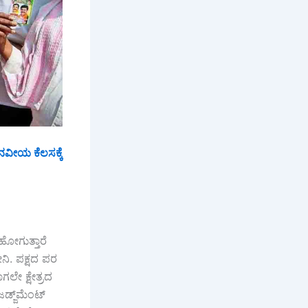
ಾನವೀಯ ಕೆಲಸಕ್ಕೆ
ಹೋಗುತ್ತಾರೆ
ನಿ. ಪಕ್ಷದ ಪರ
ಲೇ ಕ್ಷೇತ್ರದ
ಡ್ಜ್‌ಮೆಂಟ್