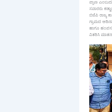
ಪ್ರಾಣ ಎಂಬುದು 
ಸವಾರರು ಕಡ್ಡಾ
ಬಿಜೆಪಿ ರಾಜ್ಯ ಕ
ಗ್ರಾಮದ ಆದಿನಾ
ಹಾಗೂ ಹಂಪಸಂದ್ರ
ವಿತರಿಸಿ ಮಾತನ