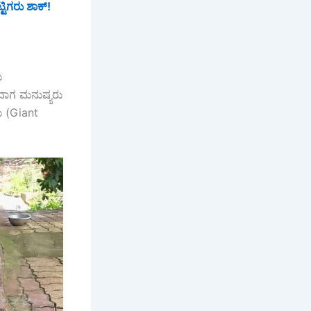
ಟಿಗರು ಶಾಕ್!
ು
ುವಾಗ ಮನುಷ್ಯರು
ು (Giant