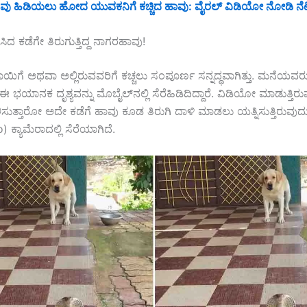
ಹಾವು ಹಿಡಿಯಲು ಹೋದ ಯುವಕನಿಗೆ ಕಚ್ಚಿದ ಹಾವು: ವೈರಲ್ ವಿಡಿಯೋ ನೋಡಿ ನೆಟ್
ಿದ ಕಡೆಗೇ ತಿರುಗುತ್ತಿದ್ದ ನಾಗರಹಾವು!
ಾಯಿಗೆ ಅಥವಾ ಅಲ್ಲಿರುವವರಿಗೆ ಕಚ್ಚಲು ಸಂಪೂರ್ಣ ಸನ್ನದ್ಧವಾಗಿತ್ತು. ಮನೆಯವರ
ಭಯಾನಕ ದೃಶ್ಯವನ್ನು ಮೊಬೈಲ್‌ನಲ್ಲಿ ಸೆರೆಹಿಡಿದಿದ್ದಾರೆ. ವಿಡಿಯೋ ಮಾಡುತ್ತಿರ
ುತ್ತಾರೋ ಅದೇ ಕಡೆಗೆ ಹಾವು ಕೂಡ ತಿರುಗಿ ದಾಳಿ ಮಾಡಲು ಯತ್ನಿಸುತ್ತಿರುವುದ
ಕ್ಯಾಮೆರಾದಲ್ಲಿ ಸೆರೆಯಾಗಿದೆ.