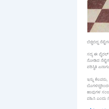
ಬೆಚ್ಚಿಬಿದ್ದ ನೆಟ
ಸದ್ಯ ಈ ವೈರಲ
ನೋಡಿದ ನೆಟ್ಟಿಗ
ಪರಿಸ್ಥಿತಿ ಏನಾಗ
ಇನ್ನು ಕೆಲವರು
ಬೊಗಳಿದ್ದರಿಂದಲ
ಹಾವುಗಳ ಸಂಚಾರ
ವಹಿಸಿ ಎಂದು ನೆಟ