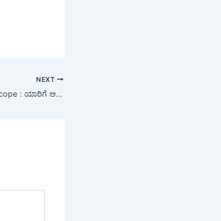
NEXT
June 2026 Horoscope : ಯಾರಿಗೆ ಅದೃಷ್ಟ? ಯಾರಿಗೆ ಕಷ್ಟ? ಜೂನ್ ತಿಂಗಳ ನಿಮ್ಮ ರಾಶಿಯ ಫಲಾಫಲಗಳನ್ನು ಸರಳವಾಗಿ ತಿಳಿದುಕೊಳ್ಳಿ..!