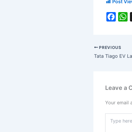
Post Vie
F
a
c
a
e
PREVIOUS
b
o
o
k
Leave a
Your email 
Type
here..