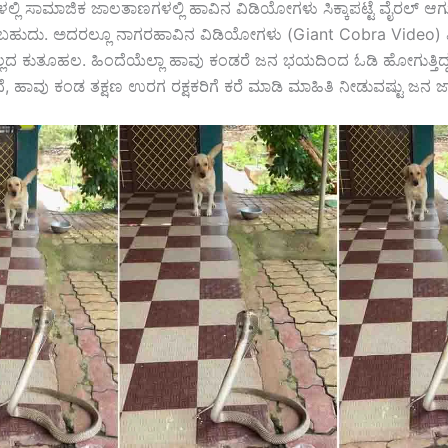
ಳಲ್ಲಿ ಸಾಮಾಜಿಕ ಜಾಲತಾಣಗಳಲ್ಲಿ ಹಾವಿನ ವಿಡಿಯೋಗಳು ಸಿಕ್ಕಾಪಟ್ಟೆ ವೈರಲ್ ಆಗುತ್
ಬಹುದು. ಅದರಲ್ಲೂ ನಾಗರಹಾವಿನ ವಿಡಿಯೋಗಳು (Giant Cobra Video)
ಎಲ್ಲಿಲ್ಲದ ಕುತೂಹಲ. ಹಿಂದೆಯೆಲ್ಲಾ ಹಾವು ಕಂಡರೆ ಜನ ಭಯದಿಂದ ಓಡಿ ಹೋಗುತ್ತಿದ
, ಹಾವು ಕಂಡ ತಕ್ಷಣ ಉರಗ ರಕ್ಷಕರಿಗೆ ಕರೆ ಮಾಡಿ ಮಾಹಿತಿ ನೀಡುವಷ್ಟು ಜನ ಜಾಗ