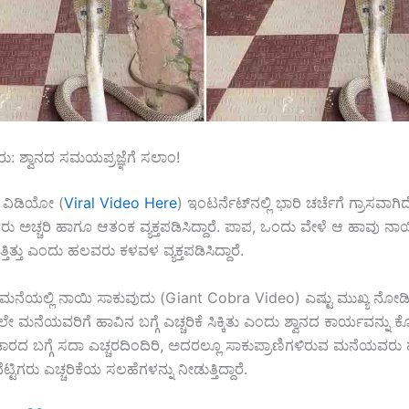
್ಟಿಗರು: ಶ್ವಾನದ ಸಮಯಪ್ರಜ್ಞೆಗೆ ಸಲಾಂ!
್ ವಿಡಿಯೋ (
Viral Video Here
) ಇಂಟರ್ನೆಟ್‌ನಲ್ಲಿ ಭಾರಿ ಚರ್ಚೆಗೆ ಗ್ರಾಸವಾಗಿದ
ರು ಅಚ್ಚರಿ ಹಾಗೂ ಆತಂಕ ವ್ಯಕ್ತಪಡಿಸಿದ್ದಾರೆ. ಪಾಪ, ಒಂದು ವೇಳೆ ಆ ಹಾವು ನಾಯಿಗೆ
ುತ್ತಿತ್ತು ಎಂದು ಹಲವರು ಕಳವಳ ವ್ಯಕ್ತಪಡಿಸಿದ್ದಾರೆ.
, ಮನೆಯಲ್ಲಿ ನಾಯಿ ಸಾಕುವುದು (Giant Cobra Video) ಎಷ್ಟು ಮುಖ್ಯ ನೋಡ
ೇ ಮನೆಯವರಿಗೆ ಹಾವಿನ ಬಗ್ಗೆ ಎಚ್ಚರಿಕೆ ಸಿಕ್ಕಿತು ಎಂದು ಶ್ವಾನದ ಕಾರ್ಯವನ್ನು ಕೊ
ದ ಬಗ್ಗೆ ಸದಾ ಎಚ್ಚರದಿಂದಿರಿ, ಅದರಲ್ಲೂ ಸಾಕುಪ್ರಾಣಿಗಳಿರುವ ಮನೆಯವರು ಹೆ
್ಟಿಗರು ಎಚ್ಚರಿಕೆಯ ಸಲಹೆಗಳನ್ನು ನೀಡುತ್ತಿದ್ದಾರೆ.