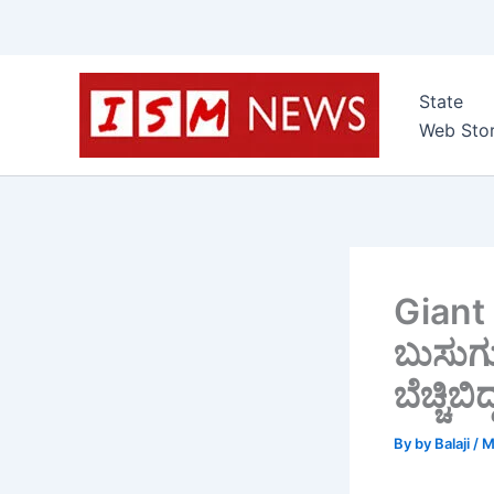
Skip
to
State
content
Web Stor
Giant 
ಬುಸುಗು
ಬೆಚ್ಚಿಬಿದ
By
by Balaji
/
M