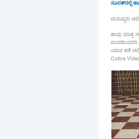
ಸೂರತ್‌ನಲ್ಲಿ 
ಮನುಷ್ಯರು ಚಲಿಸ
ಹಾವು ಮಾತ್ರ ನ
ದೂರದಿಂದಲೇ ಈ 
ಯಾವ ಕಡೆ ಚಲಿಸ
Cobra Video) 