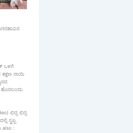
ನಾಗರಹಾವಿನ
್ ಒಳಗೆ
ಿದ ತಕ್ಷಣ ನಾಯಿ
ವಾನದ
ರು ಹೊರಬಂದು
o) ಛಿದ್ರ ಛಿದ್ರ
ಿ ಸ್ವಲ್ಪ
 also :