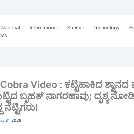
National
International
Special
Technology
E
ies
Cobra Video : ಕಟ್ಟಿಹಾಕಿದ ಶ್ವಾನದ
ಟ್ಟಿದ ಬೃಹತ್ ನಾಗರಹಾವು; ದೃಶ್ಯ ನೋಡ
್ದ ನೆಟ್ಟಿಗರು!
ay 31, 2026