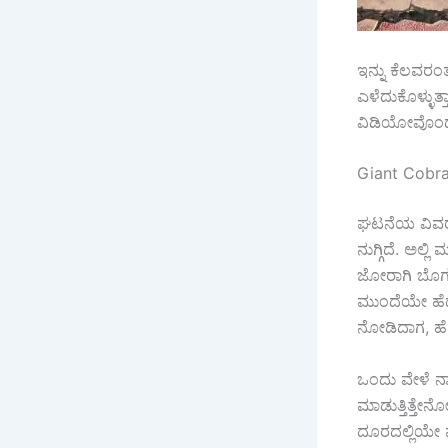
ಇನ್ನು ಕೆಲವರ
ಎಳೆದುಕೊಳ್ಳುತ
ವಿಡಿಯೋವೊಂದು 
Giant Cobra
ಘಟನೆಯ ವಿವರಗ
ನುಗ್ಗಿದೆ. ಅಲ್
ಜೋರಾಗಿ ಬೊಗಳಲು
ಮುಂದೆಯೇ ಹೆಡ
ನೋಡಿದಾಗ, ಹೆಡೆ
ಒಂದು ವೇಳೆ ನಾಯ
ಮಾಡುತ್ತಿತ್ತೇ
ದೂರದಲ್ಲಿಯೇ 