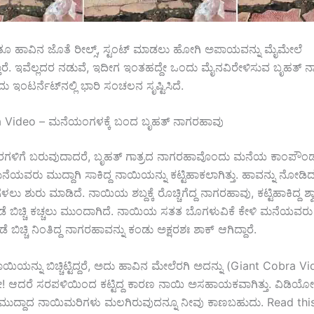
ಂತೂ ಹಾವಿನ ಜೊತೆ ರೀಲ್ಸ್, ಸ್ಟಂಟ್ ಮಾಡಲು ಹೋಗಿ ಅಪಾಯವನ್ನು ಮೈಮೇಲೆ
್ತಾರೆ. ಇವೆಲ್ಲದರ ನಡುವೆ, ಇದೀಗ ಇಂತಹದ್ದೇ ಒಂದು ಮೈನವಿರೇಳಿಸುವ ಬೃಹತ್ 
ಇಂಟರ್ನೆಟ್‌ನಲ್ಲಿ ಭಾರಿ ಸಂಚಲನ ಸೃಷ್ಟಿಸಿದೆ.
 Video – ಮನೆಯಂಗಳಕ್ಕೆ ಬಂದ ಬೃಹತ್ ನಾಗರಹಾವು
ಳಿಗೆ ಬರುವುದಾದರೆ, ಬೃಹತ್ ಗಾತ್ರದ ನಾಗರಹಾವೊಂದು ಮನೆಯ ಕಾಂಪೌಂಡ
ಲಿ ಮನೆಯವರು ಮುದ್ದಾಗಿ ಸಾಕಿದ್ದ ನಾಯಿಯನ್ನು ಕಟ್ಟಿಹಾಕಲಾಗಿತ್ತು. ಹಾವನ್ನು ನೋಡ
 ಶುರು ಮಾಡಿದೆ. ನಾಯಿಯ ಶಬ್ದಕ್ಕೆ ರೊಚ್ಚಿಗೆದ್ದ ನಾಗರಹಾವು, ಕಟ್ಟಿಹಾಕಿದ್ದ ಶ್
ೆ ಬಿಚ್ಚಿ ಕಚ್ಚಲು ಮುಂದಾಗಿದೆ. ನಾಯಿಯ ಸತತ ಬೊಗಳುವಿಕೆ ಕೇಳಿ ಮನೆಯವ
 ಬಿಚ್ಚಿ ನಿಂತಿದ್ದ ನಾಗರಹಾವನ್ನು ಕಂಡು ಅಕ್ಷರಶಃ ಶಾಕ್ ಆಗಿದ್ದಾರೆ.
ಿಯನ್ನು ಬಿಚ್ಚಿಟ್ಟಿದ್ದರೆ, ಅದು ಹಾವಿನ ಮೇಲೆರಗಿ ಅದನ್ನು (Giant Cobra Vide
ನೋ! ಆದರೆ ಸರಪಳಿಯಿಂದ ಕಟ್ಟಿದ್ದ ಕಾರಣ ನಾಯಿ ಅಸಹಾಯಕವಾಗಿತ್ತು. ವಿಡಿಯೋದಲ್ಲ
ಮುದ್ದಾದ ನಾಯಿಮರಿಗಳು ಮಲಗಿರುವುದನ್ನೂ ನೀವು ಕಾಣಬಹುದು. Read this