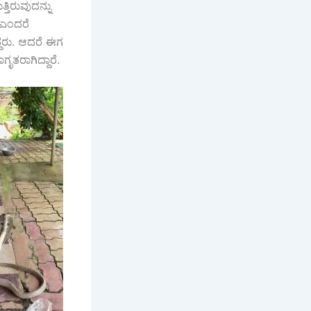
ತಿರುವುದನ್ನು
 ಎಂದರೆ
್ದರು. ಆದರೆ ಈಗ
ೃತರಾಗಿದ್ದಾರೆ.