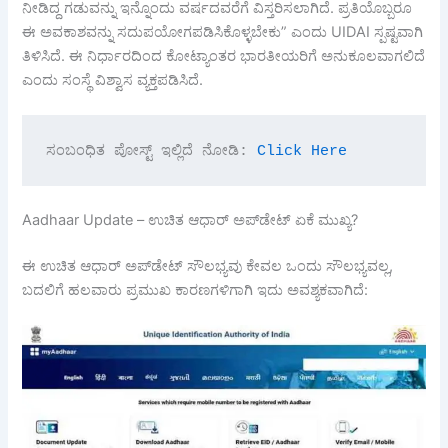
ನೀಡಿದ್ದ ಗಡುವನ್ನು ಇನ್ನೊಂದು ವರ್ಷದವರೆಗೆ ವಿಸ್ತರಿಸಲಾಗಿದೆ. ಪ್ರತಿಯೊಬ್ಬರೂ
ಈ ಅವಕಾಶವನ್ನು ಸದುಪಯೋಗಪಡಿಸಿಕೊಳ್ಳಬೇಕು” ಎಂದು UIDAI ಸ್ಪಷ್ಟವಾಗಿ
ತಿಳಿಸಿದೆ. ಈ ನಿರ್ಧಾರದಿಂದ ಕೋಟ್ಯಾಂತರ ಭಾರತೀಯರಿಗೆ ಅನುಕೂಲವಾಗಲಿದೆ
ಎಂದು ಸಂಸ್ಥೆ ವಿಶ್ವಾಸ ವ್ಯಕ್ತಪಡಿಸಿದೆ.
ಸಂಬಂಧಿತ ಪೋಸ್ಟ್ ಇಲ್ಲಿದೆ ನೋಡಿ: 
Click Here 
Aadhaar Update – ಉಚಿತ ಆಧಾರ್ ಅಪ್‌ಡೇಟ್ ಏಕೆ ಮುಖ್ಯ?
ಈ ಉಚಿತ ಆಧಾರ್ ಅಪ್‌ಡೇಟ್ ಸೌಲಭ್ಯವು ಕೇವಲ ಒಂದು ಸೌಲಭ್ಯವಲ್ಲ,
ಬದಲಿಗೆ ಹಲವಾರು ಪ್ರಮುಖ ಕಾರಣಗಳಿಗಾಗಿ ಇದು ಅವಶ್ಯಕವಾಗಿದೆ: