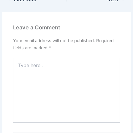
e
s
e
b
A
o
p
Leave a Comment
o
p
k
Your email address will not be published.
Required
fields are marked
*
Type
here..