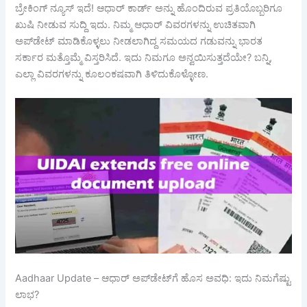
ಬ್ರೇಕಿಂಗ್ ನ್ಯೂಸ್ ಇದೆ! ಆಧಾರ್ ಕಾರ್ಡ್ ಅನ್ನು ಹೊಂದಿರುವ ಪ್ರತಿಯೊಬ್ಬರಿಗೂ
ಖುಷಿ ನೀಡುವ ಸುದ್ದಿ ಇದು. ನಿಮ್ಮ ಆಧಾರ್ ವಿವರಗಳನ್ನು ಉಚಿತವಾಗಿ
ಅಪ್‌ಡೇಟ್ ಮಾಡಿಕೊಳ್ಳಲು ನೀಡಲಾಗಿದ್ದ ಸಮಯದ ಗಡುವನ್ನು ಭಾರತ
ಸರ್ಕಾರ ಮತ್ತೊಮ್ಮೆ ವಿಸ್ತರಿಸಿದೆ. ಇದು ನಿಮಗೂ ಅನ್ವಯಿಸುತ್ತದೆಯೇ? ಬನ್ನಿ,
ಎಲ್ಲಾ ವಿವರಗಳನ್ನು ಕೂಲಂಕಷವಾಗಿ ತಿಳಿದುಕೊಳ್ಳೋಣ.
Aadhaar Update – ಆಧಾರ್ ಅಪ್‌ಡೇಟ್‌ಗೆ ಹೊಸ ಅವಧಿ: ಇದು ನಿಮಗೆಷ್ಟು
ಲಾಭ?