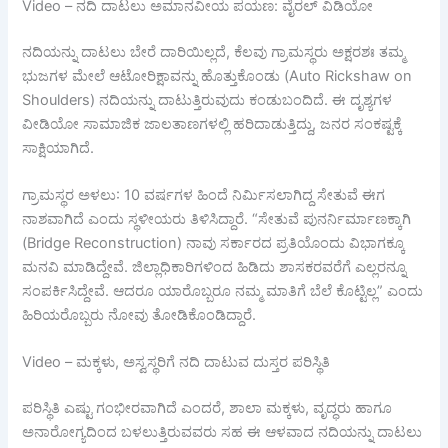
Video – ನದಿ ದಾಟಲು ಅಮಾನವೀಯ ಪಯಣ: ವೈರಲ್ ವಿಡಿಯೋ
ನದಿಯನ್ನು ದಾಟಲು ಬೇರೆ ದಾರಿಯಿಲ್ಲದೆ, ಕೆಲವು ಗ್ರಾಮಸ್ಥರು ಅಕ್ಷರಶಃ ತಮ್ಮ
ಭುಜಗಳ ಮೇಲೆ ಆಟೋರಿಕ್ಷಾವನ್ನು ಹೊತ್ತುಕೊಂಡು (Auto Rickshaw on
Shoulders) ನದಿಯನ್ನು ದಾಟುತ್ತಿರುವುದು ಕಂಡುಬಂದಿದೆ. ಈ ದೃಶ್ಯಗಳ
ವೀಡಿಯೋ ಸಾಮಾಜಿಕ ಜಾಲತಾಣಗಳಲ್ಲಿ ಹರಿದಾಡುತ್ತಿದ್ದು, ಜನರ ಸಂಕಷ್ಟಕ್ಕೆ
ಸಾಕ್ಷಿಯಾಗಿದೆ.
ಗ್ರಾಮಸ್ಥರ ಅಳಲು: 10 ವರ್ಷಗಳ ಹಿಂದೆ ನಿರ್ಮಿಸಲಾಗಿದ್ದ ಸೇತುವೆ ಈಗ
ನಾಶವಾಗಿದೆ ಎಂದು ಸ್ಥಳೀಯರು ತಿಳಿಸಿದ್ದಾರೆ. “ಸೇತುವೆ ಪುನರ್ನಿರ್ಮಾಣಕ್ಕಾಗಿ
(Bridge Reconstruction) ನಾವು ಸರ್ಕಾರದ ಪ್ರತಿಯೊಂದು ವಿಭಾಗಕ್ಕೂ
ಮನವಿ ಮಾಡಿದ್ದೇವೆ. ಜಿಲ್ಲಾಧಿಕಾರಿಗಳಿಂದ ಹಿಡಿದು ಶಾಸಕರವರೆಗೆ ಎಲ್ಲರನ್ನೂ
ಸಂಪರ್ಕಿಸಿದ್ದೇವೆ. ಆದರೂ ಯಾರೊಬ್ಬರೂ ನಮ್ಮ ಮಾತಿಗೆ ಬೆಲೆ ಕೊಟ್ಟಿಲ್ಲ” ಎಂದು
ಹಿರಿಯರೊಬ್ಬರು ನೋವು ತೋಡಿಕೊಂಡಿದ್ದಾರೆ.
Video – ಮಕ್ಕಳು, ಅಸ್ವಸ್ಥರಿಗೆ ನದಿ ದಾಟುವ ದುಸ್ತರ ಪರಿಸ್ಥಿತಿ
ಪರಿಸ್ಥಿತಿ ಎಷ್ಟು ಗಂಭೀರವಾಗಿದೆ ಎಂದರೆ, ಶಾಲಾ ಮಕ್ಕಳು, ವೃದ್ಧರು ಹಾಗೂ
ಅನಾರೋಗ್ಯದಿಂದ ಬಳಲುತ್ತಿರುವವರು ಸಹ ಈ ಆಳವಾದ ನದಿಯನ್ನು ದಾಟಲು