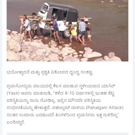
ಭಯೋತ್ಪಾದನೆ ಮತ್ತು ಪ್ರಕೃತಿ ವಿಕೋಪದ ದ್ವಂದ್ವ ಸಂಕಷ್ಟ
ಪ್ರವಾಸೋದ್ಯಮ ವಲಯದಲ್ಲಿ ಕೆಲಸ ಮಾಡುವ ಸ್ಥಳೀಯರಾದ ಯಾಸಿರ್
(Yasir) ಅವರು ಮಾತನಾಡಿ, “ಕಳೆದ 8-10 ವರ್ಷಗಳಲ್ಲಿ ಇಂತಹ ಕೆಟ್ಟ
ಪರಿಸ್ಥಿತಿಯನ್ನು ನಾನು ನೋಡಿಲ್ಲ. ಇಲ್ಲಿನ ಮೌನವೇ ಪರಿಸ್ಥಿತಿಯ
ಗಂಭೀರತೆಯನ್ನು ಹೇಳುತ್ತದೆ. ಪಹಲ್ಗಾಮ್ ದಾಳಿಯ (Pahalgam Attack)
ನಂತರ ಸುಮಾರು ಎರಡೂವರೆ ತಿಂಗಳಿನಿಂದ ಪ್ರವಾಸಿಗರು ಇತ್ತ ಸುಳಿದಿಲ್ಲ”
ಎಂದಿದ್ದಾರೆ.