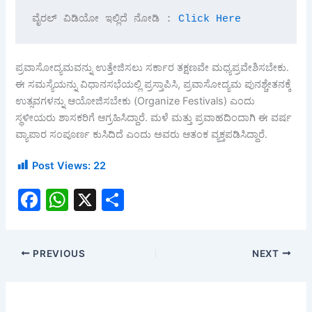
ವೈರಲ್ ವಿಡಿಯೋ ಇಲ್ಲಿದೆ ನೋಡಿ : 
Click Here 
ಪ್ರವಾಸೋದ್ಯಮವನ್ನು ಉತ್ತೇಜಿಸಲು ಸರ್ಕಾರ ತಕ್ಷಣವೇ ಮಧ್ಯಪ್ರವೇಶಿಸಬೇಕು.
ಈ ಸಮಸ್ಯೆಯನ್ನು ವಿಧಾನಸಭೆಯಲ್ಲಿ ಪ್ರಸ್ತಾಪಿಸಿ, ಪ್ರವಾಸೋದ್ಯಮ ಪುನಶ್ಚೇತನಕ್ಕೆ
ಉತ್ಸವಗಳನ್ನು ಆಯೋಜಿಸಬೇಕು (Organize Festivals) ಎಂದು
ಸ್ಥಳೀಯರು ಶಾಸಕರಿಗೆ ಆಗ್ರಹಿಸಿದ್ದಾರೆ. ಮಳೆ ಮತ್ತು ಪ್ರವಾಹದಿಂದಾಗಿ ಈ ವರ್ಷ
ವ್ಯಾಪಾರ ಸಂಪೂರ್ಣ ಕುಸಿದಿದೆ ಎಂದು ಅವರು ಆತಂಕ ವ್ಯಕ್ತಪಡಿಸಿದ್ದಾರೆ.
Post Views:
22
F
W
X
S
a
h
h
c
at
ar
PREVIOUS
NEXT
e
s
e
b
A
o
p