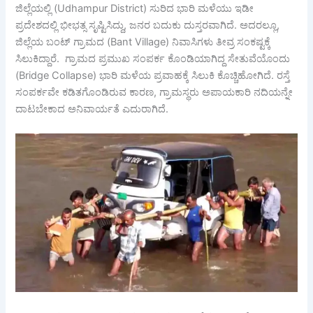
ಜಿಲ್ಲೆಯಲ್ಲಿ (Udhampur District) ಸುರಿದ ಭಾರಿ ಮಳೆಯು ಇಡೀ
ಪ್ರದೇಶದಲ್ಲಿ ಭೀಭತ್ಸ ಸೃಷ್ಟಿಸಿದ್ದು, ಜನರ ಬದುಕು ದುಸ್ತರವಾಗಿದೆ. ಅದರಲ್ಲೂ,
ಜಿಲ್ಲೆಯ ಬಂಟ್ ಗ್ರಾಮದ (Bant Village) ನಿವಾಸಿಗಳು ತೀವ್ರ ಸಂಕಷ್ಟಕ್ಕೆ
ಸಿಲುಕಿದ್ದಾರೆ. ಗ್ರಾಮದ ಪ್ರಮುಖ ಸಂಪರ್ಕ ಕೊಂಡಿಯಾಗಿದ್ದ ಸೇತುವೆಯೊಂದು
(Bridge Collapse) ಭಾರಿ ಮಳೆಯ ಪ್ರವಾಹಕ್ಕೆ ಸಿಲುಕಿ ಕೊಚ್ಚಿಹೋಗಿದೆ. ರಸ್ತೆ
ಸಂಪರ್ಕವೇ ಕಡಿತಗೊಂಡಿರುವ ಕಾರಣ, ಗ್ರಾಮಸ್ಥರು ಅಪಾಯಕಾರಿ ನದಿಯನ್ನೇ
ದಾಟಬೇಕಾದ ಅನಿವಾರ್ಯತೆ ಎದುರಾಗಿದೆ.