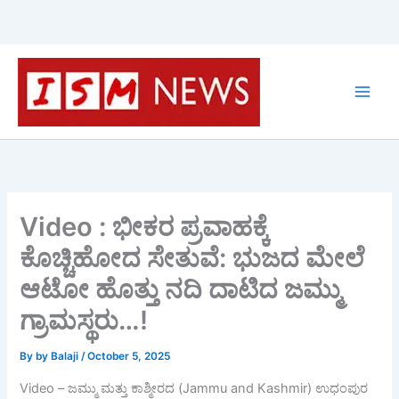
Skip
to
content
Video : ಭೀಕರ ಪ್ರವಾಹಕ್ಕೆ
ಕೊಚ್ಚಿಹೋದ ಸೇತುವೆ: ಭುಜದ ಮೇಲೆ
ಆಟೋ ಹೊತ್ತು ನದಿ ದಾಟಿದ ಜಮ್ಮು
ಗ್ರಾಮಸ್ಥರು…!
By
by Balaji
/
October 5, 2025
Video – ಜಮ್ಮು ಮತ್ತು ಕಾಶ್ಮೀರದ (Jammu and Kashmir) ಉಧಂಪುರ