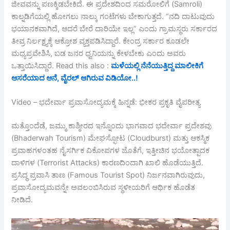
ಜೀವವನ್ನು ಪಣಕ್ಕಿಡಬೇಕಿದೆ. ಈ ಪ್ರದೇಶದಿಂದ ಸಮರೋಲಿಗೆ (Samroli)
ಕಾಲ್ನಡಿಗೆಯಲ್ಲಿ ಹೋಗಲು ನಾಲ್ಕು ಗಂಟೆಗಳು ಬೇಕಾಗುತ್ತದೆ. “ನದಿ ದಾಟುವುದು
ಭಯಾನಕವಾಗಿದೆ, ಆದರೆ ಬೇರೆ ದಾರಿಯೇ ಇಲ್ಲ” ಎಂದು ಗ್ರಾಮಸ್ಥರು ಸರ್ಕಾರದ
ತೀವ್ರ ನಿರ್ಲಕ್ಷ್ಯಕ್ಕೆ ಆಕ್ರೋಶ ವ್ಯಕ್ತಪಡಿಸಿದ್ದಾರೆ. ಕೇಂದ್ರ ಸರ್ಕಾರ ಕೂಡಲೇ
ಮಧ್ಯಪ್ರವೇಶಿಸಿ, ಬಡ ಜನರ ಧ್ವನಿಯನ್ನು ಕೇಳಬೇಕು ಎಂದು ಅವರು
ಒತ್ತಾಯಿಸಿದ್ದಾರೆ. Read this also :
ಮಳೆಯಲ್ಲಿ ನೆನೆಯುತ್ತಿದ್ದ ಮಾಲೀಕಿಗೆ
ಆಸರೆಯಾದ ಆನೆ, ವೈರಲ್ ಆಗಿರುವ ವಿಡಿಯೋ..!
Video – ಭದೇರ್ವಾ ಪ್ರವಾಸೋದ್ಯಮಕ್ಕೆ ಹಿನ್ನಡೆ: ಭೀಕರ ಪ್ರಕೃತಿ ವೈಪರೀತ್ಯ
ಮತ್ತೊಂದೆಡೆ, ಜಮ್ಮು ಕಾಶ್ಮೀರದ ಇನ್ನೊಂದು ಭಾಗವಾದ ಭದೇರ್ವಾ ಪ್ರದೇಶವು
(Bhaderwah Tourism) ಮೇಘಸ್ಫೋಟ (Cloudburst) ಮತ್ತು ಆಕಸ್ಮಿಕ
ಪ್ರವಾಹಗಳಂತಹ ನೈಸರ್ಗಿಕ ವಿಕೋಪಗಳ ಜೊತೆಗೆ, ಇತ್ತೀಚಿನ ಭಯೋತ್ಪಾದಕ
ದಾಳಿಗಳ (Terrorist Attacks) ಕಾರಣದಿಂದಾಗಿ ಖಾಲಿ ಹೊಡೆಯುತ್ತಿದೆ.
ಪ್ರಸಿದ್ಧ ಪ್ರವಾಸಿ ತಾಣ (Famous Tourist Spot) ನಿರ್ಜನವಾಗಿರುವುದು,
ಪ್ರವಾಸೋದ್ಯಮವನ್ನೇ ಅವಲಂಬಿಸಿರುವ ಸ್ಥಳೀಯರಿಗೆ ಆರ್ಥಿಕ ಹೊಡೆತ
ನೀಡಿದೆ.