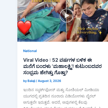
National
Viral Video : 52 ವರ್ಷಗಳ ಬಳಿಕ ಈ
ಮನೆಗೆ ಬಂದಳು ‘ಮಹಾಲಕ್ಷ್ಮಿ’! ಕುಟುಂಬದವರ
ಸಂಭ್ರಮ ಹೇಗಿತ್ತು ಗೊತ್ತಾ?
by Balaji
/
August 3, 2026
ಇಂದಿನ ಸ್ಮಾರ್ಟ್‌ಫೋನ್ ಮತ್ತು ಸೋಶಿಯಲ್ ಮೀಡಿಯಾ
ಯುಗದಲ್ಲಿ ಪ್ರತಿದಿನ ನೂರಾರು ವಿಡಿಯೋಗಳು ವೈರಲ್
ಆಗುತ್ತಲೇ ಇರುತ್ತವೆ. ಆದರೆ, ಅವುಗಳಲ್ಲಿ ಕೆಲವು