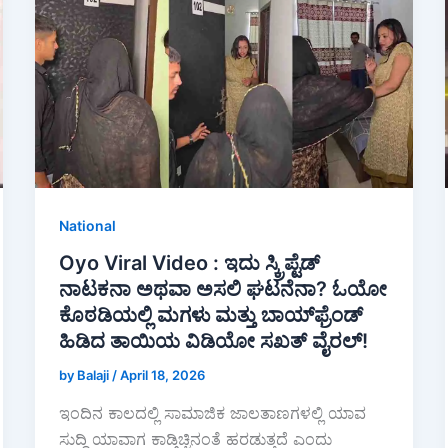
b
A
o
p
o
p
k
National
Oyo Viral Video : ಇದು ಸ್ಕ್ರಿಪ್ಟೆಡ್
ನಾಟಕನಾ ಅಥವಾ ಅಸಲಿ ಘಟನೆನಾ? ಓಯೋ
ಕೊಠಡಿಯಲ್ಲಿ ಮಗಳು ಮತ್ತು ಬಾಯ್‌ಫ್ರೆಂಡ್
ಹಿಡಿದ ತಾಯಿಯ ವಿಡಿಯೋ ಸಖತ್ ವೈರಲ್!
by Balaji
/
April 18, 2026
ಇಂದಿನ ಕಾಲದಲ್ಲಿ ಸಾಮಾಜಿಕ ಜಾಲತಾಣಗಳಲ್ಲಿ ಯಾವ
ಸುದ್ದಿ ಯಾವಾಗ ಕಾಡ್ಗಿಚ್ಚಿನಂತೆ ಹರಡುತ್ತದೆ ಎಂದು