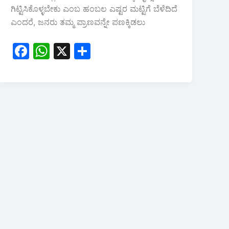
ಗಿಟ್ಟಿಸಿಕೊಳ್ಳಬೇಕು ಎಂಬ ಹಂಬಲ ಎಷ್ಟರ ಮಟ್ಟಿಗೆ ಬೆಳೆದಿದೆ
ಎಂದರೆ, ಜನರು ತಮ್ಮ ಪ್ರಾಣವನ್ನೇ ಪಣಕ್ಕಿಡಲು
F
W
X
S
a
h
h
c
at
ar
e
s
e
b
A
o
p
o
p
k