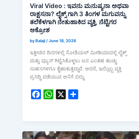
Viral Video : ಇವನು ಮನುಷ್ಯನಾ ಅಥವಾ
ರಾಕ್ಷಸನಾ? ಲೈಕ್ಸ್‌ ಗಾಗಿ 3 ತಿಂಗಳ ಮಗುವನ್ನು
ತಲೆಕೆಳಗಾಗಿ ನೇತುಹಾಕಿದ ವ್ಯಕ್ತಿ, ನೆಟ್ಟಿಗರ
ಆಕ್ರೋಶ
by Balaji
/
June 18, 2026
ಇತ್ತೀಚಿನ ದಿನಗಳಲ್ಲಿ ಸೋಶಿಯಲ್ ಮೀಡಿಯಾದಲ್ಲಿ ಲೈಕ್ಸ್
ಮತ್ತು ವ್ಯೂಸ್ ಗಿಟ್ಟಿಸಿಕೊಳ್ಳಲು ಜನ ಎಂತಹ ಹುಚ್ಚು
ಸಾಹಸಗಳಿಗೂ ಕೈಹಾಕುತ್ತಿದ್ದಾರೆ. ಆದರೆ, ಇಲ್ಲೊಬ್ಬ ವ್ಯಕ್ತಿ
ಪ್ರಸಿದ್ಧಿ ಪಡೆಯುವ ಆಸೆಗೆ ಬಿದ್ದು
F
W
X
S
a
h
h
c
at
ar
e
s
e
b
A