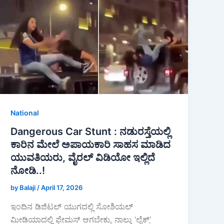
o
p
k
National
Dangerous Car Stunt : ನಡುರಸ್ತೆಯಲ್ಲಿ
ಕಾರಿನ ಮೇಲೆ ಅಪಾಯಕಾರಿ ಸಾಹಸ ಮಾಡಿದ
ಯುವತಿಯರು, ವೈರಲ್ ವಿಡಿಯೋ ಇಲ್ಲಿದೆ
ನೋಡಿ..!
by Balaji
/
April 17, 2026
ಇಂದಿನ ಡಿಜಿಟಲ್ ಯುಗದಲ್ಲಿ ಸೋಶಿಯಲ್
ಮೀಡಿಯಾದಲ್ಲಿ ಫೇಮಸ್ ಆಗಬೇಕು, ನಾಲ್ಕು ‘ಲೈಕ್ಸ್’