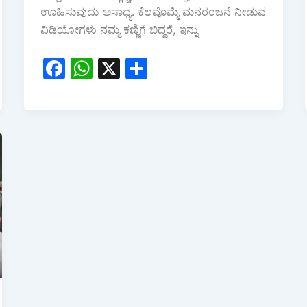
ಊಹಿಸುವುದು ಅಸಾಧ್ಯ. ಕೆಲವೊಮ್ಮೆ ಮನರಂಜನೆ ನೀಡುವ
ವಿಡಿಯೋಗಳು ನಮ್ಮ ಕಣ್ಣಿಗೆ ಬಿದ್ದರೆ, ಇನ್ನು
F
W
X
S
a
h
h
c
at
ar
e
s
e
b
A
o
p
o
p
k