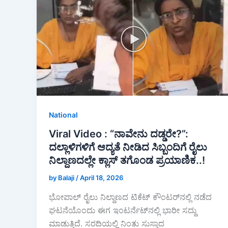
o
p
o
p
k
National
Viral Video : “ನಾವೇನು ದಡ್ಡರೇ?”:
ದಲ್ಲಾಳಿಗಳಿಗೆ ಆದ್ಯತೆ ನೀಡಿದ ಸಿಬ್ಬಂದಿಗೆ ರೈಲು
ನಿಲ್ದಾಣದಲ್ಲೇ ಕ್ಲಾಸ್ ತಗೊಂಡ ಪ್ರಯಾಣಿಕ..!
by Balaji
/
April 18, 2026
ಭೋಪಾಲ್ ರೈಲು ನಿಲ್ದಾಣದ ಟಿಕೆಟ್ ಕೌಂಟರ್‌ನಲ್ಲಿ ನಡೆದ
ಘಟನೆಯೊಂದು ಈಗ ಇಂಟರ್ನೆಟ್‌ನಲ್ಲಿ ಭಾರೀ ಸದ್ದು
ಮಾಡುತ್ತಿದೆ. ಸರದಿಯಲ್ಲಿ ನಿಂತು ಸುಸ್ತಾದ