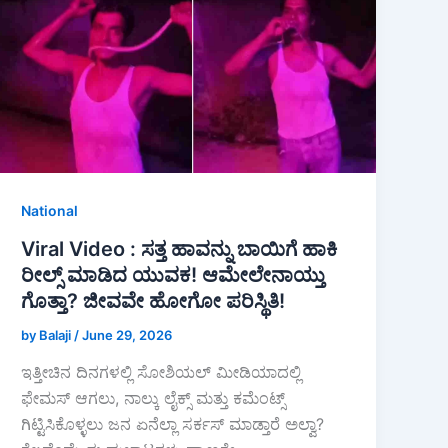
National
Viral Video : ಸತ್ತ ಹಾವನ್ನು ಬಾಯಿಗೆ ಹಾಕಿ
ರೀಲ್ಸ್ ಮಾಡಿದ ಯುವಕ! ಆಮೇಲೇನಾಯ್ತು
ಗೊತ್ತಾ? ಜೀವವೇ ಹೋಗೋ ಪರಿಸ್ಥಿತಿ!
by Balaji
/
June 29, 2026
ಇತ್ತೀಚಿನ ದಿನಗಳಲ್ಲಿ ಸೋಶಿಯಲ್ ಮೀಡಿಯಾದಲ್ಲಿ
ಫೇಮಸ್ ಆಗಲು, ನಾಲ್ಕು ಲೈಕ್ಸ್ ಮತ್ತು ಕಮೆಂಟ್ಸ್
ಗಿಟ್ಟಿಸಿಕೊಳ್ಳಲು ಜನ ಏನೆಲ್ಲಾ ಸರ್ಕಸ್ ಮಾಡ್ತಾರೆ ಅಲ್ವಾ?