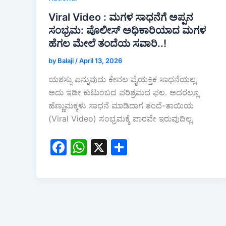
Viral Video : ಮಗಳ ಸಾಧನೆಗೆ ಅಪ್ಪನ
ಸಂಭ್ರಮ: ಪೊಲೀಸ್ ಅಧಿಕಾರಿಯಾದ ಮಗಳ
ಹೆಗಲ ಮೇಲೆ ತಂದೆಯ ಸವಾರಿ..!
by Balaji
/
April 13, 2026
ಯಶಸ್ಸು ಎನ್ನುವುದು ಕೇವಲ ವೈಯಕ್ತಿಕ ಸಾಧನೆಯಲ್ಲ,
ಅದು ಇಡೀ ಕುಟುಂಬದ ಪರಿಶ್ರಮದ ಫಲ. ಅದರಲ್ಲೂ
ಹೆಣ್ಣುಮಕ್ಕಳು ಸಾಧನೆ ಮಾಡಿದಾಗ ತಂದೆ-ತಾಯಿಯ
(Viral Video) ಸಂಭ್ರಮಕ್ಕೆ ಪಾರವೇ ಇರುವುದಿಲ್ಲ.
F
W
X
S
a
h
h
c
at
ar
e
s
e
b
A