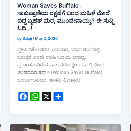
Woman Saves Buffalo :
ಸಾಕುಪ್ರಾಣಿಯ ರಕ್ಷಣೆಗೆ ಬಂದ ಮಹಿಳೆ ಮೇಲೆ
ಬಿದ್ದ ಬೃಹತ್ ಮರ; ಮುಂದೇನಾಯ್ತು? ಈ ಸುದ್ದಿ
ಓದಿ…!
by Balaji
/
May 2, 2026
ಪ್ರಕೃತಿ ವಿಕೋಪಗಳು ಯಾವಾಗ, ಯಾವ ರೂಪದಲ್ಲಿ
ಬರುತ್ತವೆ ಎಂದು ಊಹಿಸುವುದು ಅಸಾಧ್ಯ.
ಪ್ರಶಾಂತವಾಗಿರುವ ವಾತಾವರಣ ಕ್ಷಣಾರ್ಧದಲ್ಲಿ ಭೀಕರ
ಚಂಡಮಾರುತವಾಗಿ (Woman Saves Buffalo)
ಬದಲಾಗಬಹುದು. ಇಂತಹ ವಿಪತ್ಕಾರಕ
F
W
X
S
a
h
h
c
at
ar
e
s
e