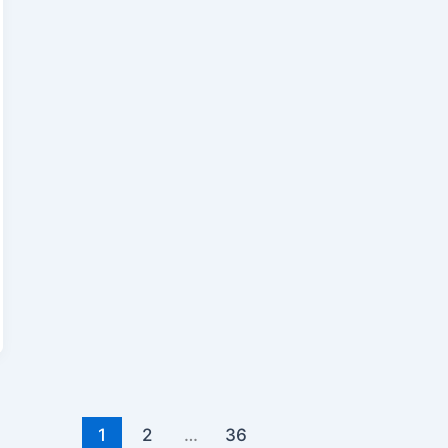
1
2
…
36