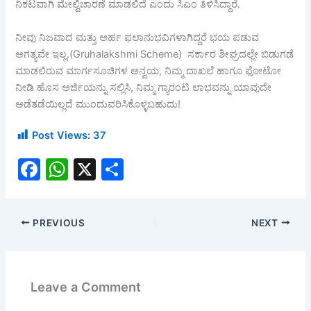
ನಿಕಟವಾಗಿ ಮೇಲ್ವಿಚಾರಣೆ ಮಾಡಲಿದೆ ಎಂದು ಸಿಎಂ ತಿಳಿಸಿದ್ದಾರೆ.
ನೀವು ನಿಜವಾದ ಮತ್ತು ಅರ್ಹ ಫಲಾನುಭವಿಗಳಾಗಿದ್ದರೆ ಭಯ ಪಡುವ
ಅಗತ್ಯವೇ ಇಲ್ಲ.(Gruhalakshmi Scheme) ಸರ್ಕಾರ ಶೀಘ್ರದಲ್ಲೇ ಬಿಡುಗಡೆ
ಮಾಡಲಿರುವ ಮಾರ್ಗಸೂಚಿಗಳ ಅನ್ವಯ, ನಿಮ್ಮ ದಾಖಲೆ ಹಾಗೂ ಫೋಟೋ
ನೀಡಿ ಹೊಸ ಅರ್ಜಿಯನ್ನು ಸಲ್ಲಿಸಿ, ನಿಮ್ಮ ಗ್ಯಾರಂಟಿ ಲಾಭವನ್ನು ಯಾವುದೇ
ಅಡೆತಡೆಯಿಲ್ಲದೆ ಮುಂದುವರಿಸಿಕೊಳ್ಳಬಹುದು!
Post Views:
37
F
W
X
S
a
h
h
c
at
ar
PREVIOUS
NEXT
e
s
e
b
A
o
p
Leave a Comment
o
p