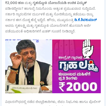
₹2,000
ಹಣ
ಮತ್ತು
ಗೃಹಜ್ಯೋತಿ
ಯೋಜನೆಯಡಿ
ಉಚಿತ
ವಿದ್ಯುತ್
ಪಡೀತಿದ್ದೀರಾ? ಹಾಗಾದ್ರೆ ನಿಮಗೊಂದು ಅತ್ಯಂತ ಪ್ರಮುಖವಾದ ಸುದ್ದಿಯಿದೆ.
ಸರ್ಕಾರಿ ಗ್ಯಾರಂಟಿಗಳ ದುರ್ಬಳಕೆ ಮತ್ತು ಸೋರಿಕೆಯನ್ನು ತಡೆಯಲು ರಾಜ್ಯ
ಸರ್ಕಾರ ಈಗ ದೊಡ್ಡ ಹೆಜ್ಜೆ ಇಟ್ಟಿದೆ. ಹೌದು, ಮುಖ್ಯಮಂತ್ರಿ
ಡಿ
.
ಕೆ
.
ಶಿವಕುಮಾರ್
ಅವರು ಗೃಹಲಕ್ಷ್ಮಿ ಮತ್ತು ಗೃಹಜ್ಯೋತಿ ಯೋಜನೆಗಳಿಗೆ ಹೊಸದಾಗಿ ಅರ್ಜಿ
ಪಡೆಯುವಂತೆ ಅಧಿಕಾರಿಗಳಿಗೆ ಖಡಕ್ ಸೂಚನೆ ನೀಡಿದ್ದಾರೆ.
ವಿಧಾನಸೌಧದಲ್ಲಿ ನಡೆದ ಜಿಲ್ಲಾಧಿಕಾರಿಗಳು, ಜಿಪಂ ಸಿಇಓಗಳು ಹಾಗೂ ಪೊಲೀಸ್