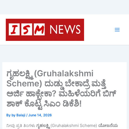
Skip
to
content
ಗೃಹಲಕ್ಷ್ಮಿ (Gruhalakshmi
Scheme) ದುಡ್ಡು ಬೇಕಾದ್ರೆ ಮತ್ತೆ
ಅರ್ಜಿ ಹಾಕ್ಬೇಕಾ? ಮಹಿಳೆಯರಿಗೆ ಬಿಗ್
ಶಾಕ್ ಕೊಟ್ಟ ಸಿಎಂ ಡಿಕೆಶಿ!
By
by Balaji
/
June 14, 2026
ನೀವು ಪ್ರತಿ ತಿಂಗಳು
ಗೃಹಲಕ್ಷ್ಮಿ
(Gruhalakshmi Scheme)
ಯೋಜನೆಯ