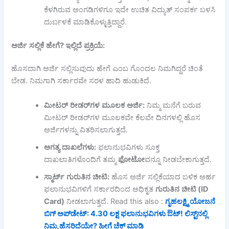
ಕೆಳಗಿರುವ ಅಂಗಡಿಗಳಿಗೂ ಇದೇ ಉಚಿತ ವಿದ್ಯುತ್ ಸಂಪರ್ಕ ಬಳಸಿ
ದುರ್ಬಳಕೆ ಮಾಡಿಕೊಳ್ಳುತ್ತಿದ್ದಾರೆ.
ಅರ್ಜಿ
ಸಲ್ಲಿಕೆ
ಹೇಗೆ
?
ಇಲ್ಲಿದೆ
ಪ್ರಕ್ರಿಯೆ
:
ಹೊಸದಾಗಿ ಅರ್ಜಿ ಸಲ್ಲಿಸುವುದು ಹೇಗೆ ಎಂಬ ಗೊಂದಲ ನಿಮಗಿದ್ದರೆ ಚಿಂತೆ
ಬೇಡ. ನಿಮಗಾಗಿ ಸರ್ಕಾರವೇ ಸರಳ ಹಾದಿ ಹುಡುಕಿದೆ.
ಮೀಟರ್
ರೀಡರ್
ಗಳ
ಮೂಲಕ
ಅರ್ಜಿ
:
ನಿಮ್ಮ ಮನೆಗೆ ಬರುವ
ಮೀಟರ್ ರೀಡರ್‌ಗಳ ಮೂಲಕವೇ ಕೆಲವೇ ದಿನಗಳಲ್ಲಿ ಹೊಸ
ಅರ್ಜಿಗಳನ್ನು ವಿತರಿಸಲಾಗುತ್ತದೆ.
ಅಗತ್ಯ
ದಾಖಲೆಗಳು
:
ಫಲಾನುಭವಿಗಳು ಸೂಕ್ತ
ದಾಖಲಾತಿಗಳೊಂದಿಗೆ ತಮ್ಮ
ಫೋಟೋ
ವನ್ನೂ ನೀಡಬೇಕಾಗುತ್ತದೆ.
ಸ್ಮಾರ್ಟ್
ಗುರುತಿನ
ಚೀಟಿ
:
ಹೊಸ ಅರ್ಜಿ ಸಲ್ಲಿಕೆಯಾದ ಬಳಿಕ ಅರ್ಹ
ಫಲಾನುಭವಿಗಳಿಗೆ ಸರ್ಕಾರದಿಂದ ಅಧಿಕೃತ
ಗುರುತಿನ
ಚೀಟಿ
(ID
Card)
ನೀಡಲಾಗುತ್ತದೆ. Read this also :
ಗೃಹಲಕ್ಷ್ಮಿ ಯೋಜನೆ
ಬಿಗ್ ಅಪ್‌ಡೇಟ್: 4.30 ಲಕ್ಷ ಫಲಾನುಭವಿಗಳು ಔಟ್! ಲಿಸ್ಟ್‌ನಲ್ಲಿ
ನಿಮ್ಮ ಹೆಸರಿದೆಯೇ? ಹೀಗೆ ಚೆಕ್ ಮಾಡಿ