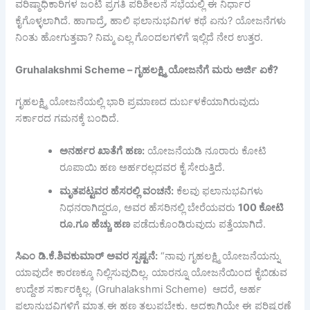
ವರಿಷ್ಠಾಧಿಕಾರಿಗಳ ಜಂಟಿ ಪ್ರಗತಿ ಪರಿಶೀಲನೆ ಸಭೆಯಲ್ಲಿ ಈ ನಿರ್ಧಾರ
ಕೈಗೊಳ್ಳಲಾಗಿದೆ. ಹಾಗಾದ್ರೆ, ಹಾಲಿ ಫಲಾನುಭವಿಗಳ ಕಥೆ ಏನು? ಯೋಜನೆಗಳು
ನಿಂತು ಹೋಗುತ್ತವಾ? ನಿಮ್ಮ ಎಲ್ಲ ಗೊಂದಲಗಳಿಗೆ ಇಲ್ಲಿದೆ ನೇರ ಉತ್ತರ.
Gruhalakshmi Scheme – ಗೃಹಲಕ್ಷ್ಮಿ
ಯೋಜನೆಗೆ
ಮರು
ಅರ್ಜಿ
ಏಕೆ
?
ಗೃಹಲಕ್ಷ್ಮಿ ಯೋಜನೆಯಲ್ಲಿ ಭಾರಿ ಪ್ರಮಾಣದ ದುರ್ಬಳಕೆಯಾಗಿರುವುದು
ಸರ್ಕಾರದ ಗಮನಕ್ಕೆ ಬಂದಿದೆ.
ಅನರ್ಹರ
ಖಾತೆಗೆ
ಹಣ
:
ಯೋಜನೆಯಡಿ ನೂರಾರು ಕೋಟಿ
ರೂಪಾಯಿ ಹಣ ಅರ್ಹರಲ್ಲದವರ ಕೈ ಸೇರುತ್ತಿದೆ.
ಮೃತಪಟ್ಟವರ
ಹೆಸರಲ್ಲಿ
ವಂಚನೆ
:
ಕೆಲವು ಫಲಾನುಭವಿಗಳು
ನಿಧನರಾಗಿದ್ದರೂ, ಅವರ ಹೆಸರಿನಲ್ಲಿ ಬೇರೆಯವರು
100
ಕೋಟಿ
ರೂ
.
ಗೂ
ಹೆಚ್ಚು
ಹಣ
ಪಡೆದುಕೊಂಡಿರುವುದು ಪತ್ತೆಯಾಗಿದೆ.
ಸಿಎಂ
ಡಿ
.
ಕೆ
.
ಶಿವಕುಮಾರ್
ಅವರ
ಸ್ಪಷ್ಟನೆ
:
“ನಾವು ಗೃಹಲಕ್ಷ್ಮಿ ಯೋಜನೆಯನ್ನು
ಯಾವುದೇ ಕಾರಣಕ್ಕೂ ನಿಲ್ಲಿಸುವುದಿಲ್ಲ. ಯಾರನ್ನೂ ಯೋಜನೆಯಿಂದ ಕೈಬಿಡುವ
ಉದ್ದೇಶ ಸರ್ಕಾರಕ್ಕಿಲ್ಲ. (Gruhalakshmi Scheme) ಆದರೆ, ಅರ್ಹ
ಫಲಾನುಭವಿಗಳಿಗೆ ಮಾತ್ರ ಈ ಹಣ ತಲುಪಬೇಕು. ಅದಕ್ಕಾಗಿಯೇ ಈ ಪರಿಷ್ಕರಣೆ