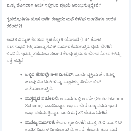
ಮತ್ತು ಹೊಸದಾಗಿ ಅರ್ಜಿ ಸಲ್ಲಿಸುವ ಪ್ರಕ್ರಿಯೆ ಆರಂಭಿಸುತ್ತಿದ್ದೇವೆ.”
ಗೃಹಜ್ಯೋತಿಗೂ
ಹೊಸ
ಅರ್ಜಿ
ಕಡ್ಡಾಯ
:
ಮನೆ
ಕೆಳಗಿನ
ಅಂಗಡಿಗೂ
ಉಚಿತ
ಕರೆಂಟ್
?!
ಉಚಿತ ವಿದ್ಯುತ್ ಕೊಡುವ ಗೃಹಜ್ಯೋತಿ ಯೋಜನೆ (1.64 ಕೋಟಿ
ಫಲಾನುಭವಿಗಳು)ಯಲ್ಲೂ ಸಖತ್ ದುರ್ಬಳಕೆಯಾಗುತ್ತಿರುವುದು ಬೆಳಕಿಗೆ
ಬಂದಿದೆ. ಇದನ್ನು ತಡೆಯಲು ಸರ್ಕಾರ ಕೆಲವು ಪ್ರಮುಖ ಲೋಪದೋಷಗಳನ್ನು
ಪತ್ತೆ ಹಚ್ಚಿದೆ:
ಒಬ್ಬರ
ಹೆಸರಲ್ಲೇ
5-6
ಮೀಟರ್
:
ಒಂದೇ ವ್ಯಕ್ತಿಯ ಹೆಸರಿನಲ್ಲಿ
ಹಲವು ಮೀಟರ್‌ಗಳಿದ್ದು, ಎಲ್ಲದಕ್ಕೂ ಜೀರೋ ಬಿಲ್
ಪಡೆಯಲಾಗುತ್ತಿದೆ.
ವಾಸ್ತವ್ಯದ
ಪರಿಶೀಲನೆ
:
ಆ ಮನೆಗಳಲ್ಲಿ ಅವರೇ (Gruhalakshmi
Scheme) ವಾಸವಿದ್ದಾರಾ ಅಥವಾ ಬೇರೆ ರಾಜ್ಯದವರು ಇದರ
ಲಾಭ ಪಡೆಯುತ್ತಿದ್ದಾರಾ ಎಂಬ ಬಗ್ಗೆ ತನಿಖೆಯಾಗಬೇಕಿದೆ.
ವಾಣಿಜ್ಯ
ದುರ್ಬಳಕೆ
:
ಕೇವಲ ಗೃಹಬಳಕೆಗೆ ಮಾತ್ರ 200 ಯೂನಿಟ್
ಉಚಿತ ವಿದ್ಯುತ್ ನೀಡಲಾಗುತ್ತಿದೆ. ಆದರೆ, ಕೆಲವರು ತಮ್ಮ ಮನೆ