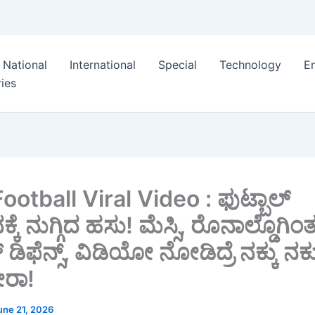
National
International
Special
Technology
E
ies
otball Viral Video : ಫುಟ್ಬಾಲ್
ಕೆ ನುಗ್ಗಿದ ಹಸು! ಮೆಸ್ಸಿ, ರೊನಾಲ್ಡೊಗಿಂ
ಿಫೆನ್ಸ್, ವಿಡಿಯೋ ನೋಡಿದ್ರೆ ನಕ್ಕು ನಕ್ಕ
ತೀರಾ!
une 21, 2026