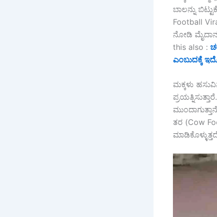
ಬಾಲನ್ನು ಬಿಟ್ಟ
Football Vira
ನೋಡಿ ಮೈದಾನದಲ
this also :
ಚ
ಎಂಬುದಕ್ಕೆ ಇದೋ
ಮಕ್ಕಳು ಹಸುವಿನ
ಪ್ರಯತ್ನಿಸುತ್ತ
ಮುಂದಾಗುತ್ತಾನೆ
ತರ (Cow Footb
ಮಾಡಿಕೊಳ್ಳುತ್ತದ