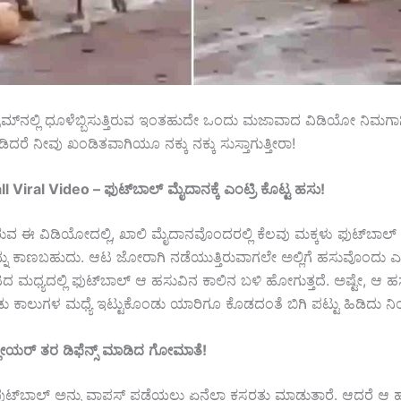
್ರಾಮ್‌ನಲ್ಲಿ ಧೂಳೆಬ್ಬಿಸುತ್ತಿರುವ ಇಂತಹುದೇ ಒಂದು ಮಜಾವಾದ ವಿಡಿಯೋ ನಿಮಗಾಗಿ
ರೆ ನೀವು ಖಂಡಿತವಾಗಿಯೂ ನಕ್ಕು ನಕ್ಕು ಸುಸ್ತಾಗುತ್ತೀರಾ!
l Viral Video – ಫುಟ್
ಬಾಲ್
ಮೈದಾನಕ್ಕೆ
ಎಂಟ್ರಿ
ಕೊಟ್ಟ
ಹಸು
!
ಿರುವ ಈ ವಿಡಿಯೋದಲ್ಲಿ, ಖಾಲಿ ಮೈದಾನವೊಂದರಲ್ಲಿ ಕೆಲವು ಮಕ್ಕಳು ಫುಟ್‌ಬಾಲ್
ನ್ನು ಕಾಣಬಹುದು. ಆಟ ಜೋರಾಗಿ ನಡೆಯುತ್ತಿರುವಾಗಲೇ ಅಲ್ಲಿಗೆ ಹಸುವೊಂದು ಎಂ
ಟದ ಮಧ್ಯದಲ್ಲಿ ಫುಟ್‌ಬಾಲ್ ಆ ಹಸುವಿನ ಕಾಲಿನ ಬಳಿ ಹೋಗುತ್ತದೆ. ಅಷ್ಟೇ, ಆ ಹ
ಡು ಕಾಲುಗಳ ಮಧ್ಯೆ ಇಟ್ಟುಕೊಂಡು ಯಾರಿಗೂ ಕೊಡದಂತೆ ಬಿಗಿ ಪಟ್ಟು ಹಿಡಿದು ನಿಂತ
್ಲೇಯರ್
ತರ
ಡಿಫೆನ್ಸ್
ಮಾಡಿದ
ಗೋಮಾತೆ
!
ಫುಟ್‌ಬಾಲ್ ಅನ್ನು ವಾಪಸ್ ಪಡೆಯಲು ಏನೆಲ್ಲಾ ಕಸರತ್ತು ಮಾಡುತ್ತಾರೆ. ಆದರೆ ಆ 