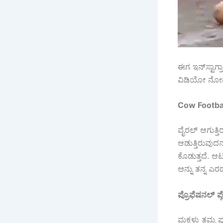
ಈಗ ಇನ್‌ಸ್ಟಾಗ
ವಿಡಿಯೋ ನೋಡಿದ
Cow Footbal
ವೈರಲ್ ಆಗುತ್ತ
ಆಡುತ್ತಿರುವುದ
ಕೊಡುತ್ತದೆ. ಆ
ಅನ್ನು ತನ್ನ ಎರ
ಪ್ರೊಫೆಷನಲ್
ಪ
ಮಕ್ಕಳು ತಮ್ಮ 