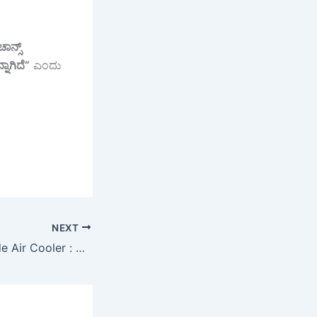
ಚಾನ್ಸ್
್ನಾಗಿದೆ”
ಎಂದು
NEXT
Snake Found Inside Air Cooler : ಕೂಲರ್ ಒಳಗಿಂದ ಬಂತು ವಿಚಿತ್ರ ಸೌಂಡ್: ಓಪನ್ ಮಾಡಿ ನೋಡಿದ ಮಾಲೀಕನ ಎದೆ ಝಲ್ಲೆಂದಿತು!