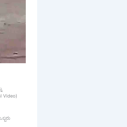
ನು
al Video)
ಬ್ಬರು