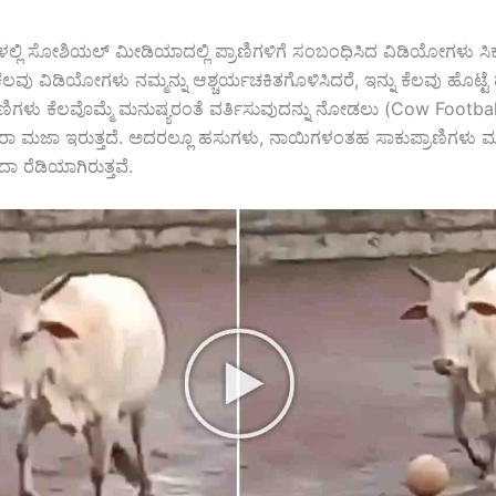
ಗಳಲ್ಲಿ ಸೋಶಿಯಲ್ ಮೀಡಿಯಾದಲ್ಲಿ ಪ್ರಾಣಿಗಳಿಗೆ ಸಂಬಂಧಿಸಿದ ವಿಡಿಯೋಗಳು ಸಿಕ್ಕ
ೆ. ಕೆಲವು ವಿಡಿಯೋಗಳು ನಮ್ಮನ್ನು ಆಶ್ಚರ್ಯಚಕಿತಗೊಳಿಸಿದರೆ, ಇನ್ನು ಕೆಲವು ಹೊಟ್ಟೆ
ಪ್ರಾಣಿಗಳು ಕೆಲವೊಮ್ಮೆ ಮನುಷ್ಯರಂತೆ ವರ್ತಿಸುವುದನ್ನು ನೋಡಲು (Cow Footbal
ಾ ಮಜಾ ಇರುತ್ತದೆ. ಅದರಲ್ಲೂ ಹಸುಗಳು, ನಾಯಿಗಳಂತಹ ಸಾಕುಪ್ರಾಣಿಗಳು ಮ
ರೆಡಿಯಾಗಿರುತ್ತವೆ.