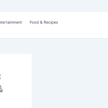
ntertainment
Food & Recipes
ತ
ು