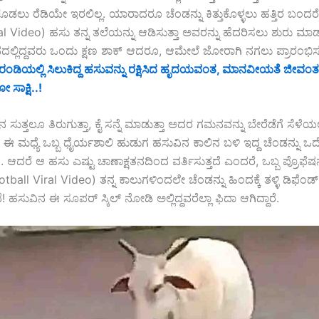
ುಕೊಡಲು ರೆಡಿಯೇ ಇರಲಿಲ್ಲ. ಯಾರಾದರೂ ಚೆಂಡನ್ನು ಕಿತ್ತುಕೊಳ್ಳಲು ಹತ್ತಿರ ಬಂದ
l Video) ಹಸು ತನ್ನ ತಲೆಯನ್ನು ಆಡಿಸುತ್ತಾ ಅವರನ್ನು ಹೆದರಿಸಲು ಶುರು ಮಾಡುತ
್ಲಿದ್ದವರು ಒಂದು ಕ್ಷಣ ಶಾಕ್ ಆದರೂ, ಆಮೇಲೆ ಜೋರಾಗಿ ನಗಲು ಪ್ರಾರಂಭಿಸುತ
ರಂಡಿಯಲ್ಲಿ ಸಿಲುಕಿದ್ದ ಹಸುವನ್ನು ರಕ್ಷಿಸಿದ ಹೃದಯವಂತ, ಮಾನವೀಯತೆ ಜೀವಂತ
 ಸಾಕ್ಷಿ..!
 ಸುತ್ತಲೂ ತಿರುಗುತ್ತಾ, ಕೈ ಸನ್ನೆ ಮಾಡುತ್ತಾ ಅದರ ಗಮನವನ್ನು ಬೇರೆಡೆಗೆ ಸೆಳೆ
ಾರೆ. ಈ ಮಧ್ಯೆ ಒಬ್ಬ ಧೈರ್ಯಶಾಲಿ ಹುಡುಗ ಹಸುವಿನ ಕಾಲಿನ ಬಳಿ ಇದ್ದ ಚೆಂಡನ್ನು 
. ಆದರೆ ಆ ಹಸು ಎಷ್ಟು ಚಾಣಾಕ್ಷತನದಿಂದ ವರ್ತಿಸುತ್ತದೆ ಎಂದರೆ, ಒಬ್ಬ ಪ್ರೊಫೆ
all Viral Video) ತನ್ನ ಕಾಲುಗಳಿಂದಲೇ ಚೆಂಡನ್ನು ಹಿಂದಕ್ಕೆ ತಳ್ಳಿ ಡಿಫೆಂಡ್
ೆ! ಹಸುವಿನ ಈ ಸೂಪರ್ ಸ್ಕಿಲ್ ನೋಡಿ ಅಲ್ಲಿದ್ದವರೆಲ್ಲಾ ಫಿದಾ ಆಗಿದ್ದಾರೆ.