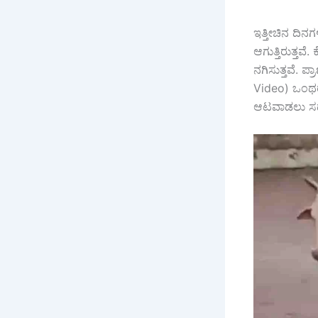
ಇತ್ತೀಚಿನ ದಿನ
ಆಗುತ್ತಿರುತ್ತವ
ನಗಿಸುತ್ತವೆ. 
Video) ಒಂಥರ
ಆಟವಾಡಲು ಸದಾ 