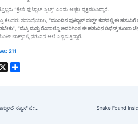
ೊಬ್ಬರು “ಕ್ರೇಜಿ ಫುಟ್ಬಾಲ್ ಸ್ಕಿಲ್ಸ್” ಎಂದು ಅಚ್ಚರಿ ವ್ಯಕ್ತಪಡಿಸಿದ್ದಾರೆ.
್ನೂ ಕೆಲವರು ತಮಾಷೆಯಾಗಿ,
“
ಮುಂದಿನ
ಫುಟ್ಬಾಲ್
ವರ್ಲ್ಡ್
ಕಪ್‌
ನಲ್ಲಿ
ಈ
ಹಸುವಿಗೆ
ಡಬೇಕು”
,
“
ಮೆಸ್ಸಿ
ಮತ್ತು
ರೊನಾಲ್ಡೊ
ಅವರಿಗಿಂತ
ಈ
ಹಸುವಿನ
ಡಿಫೆನ್ಸ್
ತುಂಬಾ
ಚೆನ
ೆಂಟ್ ಬಾಕ್ಸ್‌ನಲ್ಲಿ ನಗುವಿನ ಅಲೆ ಎಬ್ಬಿಸುತ್ತಿದ್ದಾರೆ.
ws:
211
W
X
S
h
h
t
ar
s
e
A
FSSAI Warning : ಇನ್ಮುಂದೆ ನ್ಯೂಸ್ ಪೇಪರ್‌ನಲ್ಲಿ ಬಿಸಿ ಬಿಸಿ ಬೋಂಡಾ, ಸಮೋಸಾ ತಿಂದರೆ ಕಾದಿದೆ ಅಪಾಯ! FSSAI ಖಡಕ್ ಆದೇಶ…!
p
p