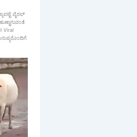
ಾಪಟ್ಟೆ ವೈರಲ್
 ಹುಣ್ಣಾಗುವಂತೆ
l Viral
ನುಷ್ಯರೊಂದಿಗೆ