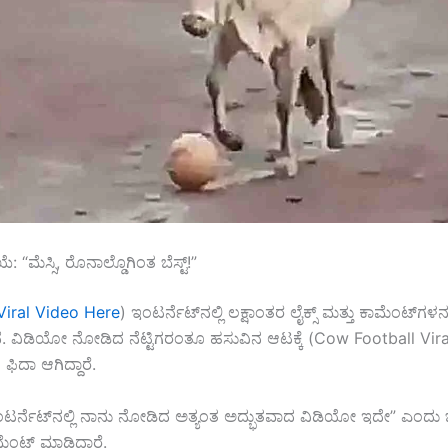
ರಿಯೆ: “ಮೆಸ್ಸಿ, ರೊನಾಲ್ಡೊಗಿಂತ ಬೆಸ್ಟ್!”
Viral Video Here
) ಇಂಟರ್ನೆಟ್‌ನಲ್ಲಿ ಲಕ್ಷಾಂತರ ಲೈಕ್ಸ್ ಮತ್ತು ಕಾಮೆಂಟ್‌ಗಳನ್
ುತ್ತಿದೆ. ವಿಡಿಯೋ ನೋಡಿದ ನೆಟ್ಟಿಗರಂತೂ ಹಸುವಿನ ಆಟಕ್ಕೆ (Cow Football Vir
ಿದಾ ಆಗಿದ್ದಾರೆ.
ಟರ್ನೆಟ್‌ನಲ್ಲಿ ನಾನು ನೋಡಿದ ಅತ್ಯಂತ ಅದ್ಭುತವಾದ ವಿಡಿಯೋ ಇದೇ” ಎಂದು ಒ
ೆಂಟ್ ಮಾಡಿದ್ದಾರೆ.