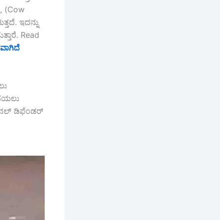
ರೆ, (Cow
್ತದೆ. ಇದನ್ನು
್ತಾರೆ. Read
ವಾಗಿದೆ
ಯಲು
ಒದೆಯಲು
ಷನಲ್ ಡಿಫೆಂಡರ್