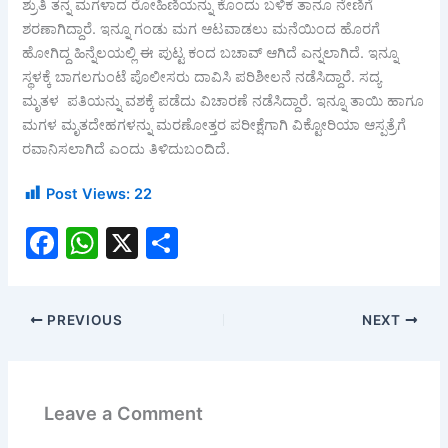
ಶ್ರುತಿ ತನ್ನ ಮಗಳಾದ ರೋಹಿಣಿಯನ್ನು ಕೊಂದು ಬಳಿಕ ತಾನೂ ನೇಣಿಗೆ
ಶರಣಾಗಿದ್ದಾರೆ. ಇನ್ನೂ ಗಂಡು ಮಗ ಆಟವಾಡಲು ಮನೆಯಿಂದ ಹೊರಗೆ
ಹೋಗಿದ್ದ ಹಿನ್ನೆಲಯಲ್ಲಿ ಈ ಪುಟ್ಟ ಕಂದ ಬಚಾವ್ ಆಗಿದೆ ಎನ್ನಲಾಗಿದೆ. ಇನ್ನೂ
ಸ್ಥಳಕ್ಕೆ ಬಾಗಲಗುಂಟೆ ಪೊಲೀಸರು ದಾವಿಸಿ ಪರಿಶೀಲನೆ ನಡೆಸಿದ್ದಾರೆ. ಸದ್ಯ
ಮೃತಳ ಪತಿಯನ್ನು ವಶಕ್ಕೆ ಪಡೆದು ವಿಚಾರಣೆ ನಡೆಸಿದ್ದಾರೆ. ಇನ್ನೂ ತಾಯಿ ಹಾಗೂ
ಮಗಳ ಮೃತದೇಹಗಳನ್ನು ಮರಣೋತ್ತರ ಪರೀಕ್ಷೆಗಾಗಿ ವಿಕ್ಟೋರಿಯಾ ಆಸ್ಪತ್ರೆಗೆ
ರವಾನಿಸಲಾಗಿದೆ ಎಂದು ತಿಳಿದುಬಂದಿದೆ.
Post Views:
22
F
W
X
S
a
h
h
c
at
ar
PREVIOUS
NEXT
e
s
e
b
A
o
p
Leave a Comment
o
p