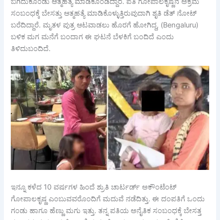
ಬಿಗಿದುಕೊಂಡು ಆತ್ಮಹತ್ಯೆ ಮಾಡಿಕೊಂಡಿದ್ದಾರೆ. ಪತಿ ಗೋಪಾಲಕೃಷ್ಣನ ಅಕ್ರಮ
ಸಂಬಂಧಕ್ಕೆ ಬೇಸತ್ತು ಆತ್ಮಹತ್ಯೆ ಮಾಡಿಕೊಳ್ಳುತ್ತಿರುವುದಾಗಿ ಶೃತಿ ಡೆತ್ ನೋಟ್
ಬರೆದಿದ್ದಾರೆ. ಮೃತಳ ಪುತ್ರ ಆಟವಾಡಲು ಹೊರಗೆ ಹೋಗಿದ್ದ, (Bengaluru)
ಬಳಿಕ ಮಗ ಮನೆಗೆ ಬಂದಾಗ ಈ ಘಟನೆ ಬೆಳಕಿಗೆ ಬಂದಿದೆ ಎಂದು
ತಿಳಿದುಬಂದಿದೆ.
ಇನ್ನೂ ಕಳೆದ 10 ವರ್ಷಗಳ ಹಿಂದೆ ಶ್ರುತಿ ಚಾರ್ಟರ್ಡ್ ಅಕೌಂಟೆಂಟ್
ಗೋಪಾಲಕೃಷ್ಣ ಎಂಬುವವರೊಂದಿಗೆ ಮದುವೆ ನಡೆದಿತ್ತು. ಈ ದಂಪತಿಗೆ ಒಂದು
ಗಂಡು ಹಾಗೂ ಹೆಣ್ಣು ಮಗು ಇತ್ತು. ತನ್ನ ಪತಿಯ ಅನೈತಿಕ ಸಂಬಂಧಕ್ಕೆ ಬೇಸತ್ತ