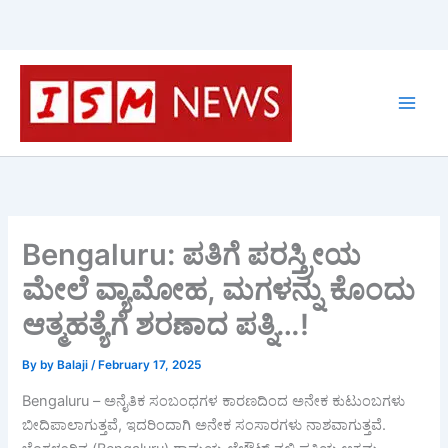
Skip
to
content
Bengaluru: ಪತಿಗೆ ಪರಸ್ತ್ರೀಯ
ಮೇಲೆ ವ್ಯಾಮೋಹ, ಮಗಳನ್ನು ಕೊಂದು
ಆತ್ಮಹತ್ಯೆಗೆ ಶರಣಾದ ಪತ್ನಿ…!
By
by Balaji
/
February 17, 2025
Bengaluru – ಅನೈತಿಕ ಸಂಬಂಧಗಳ ಕಾರಣದಿಂದ ಅನೇಕ ಕುಟುಂಬಗಳು
ಬೀದಿಪಾಲಾಗುತ್ತವೆ, ಇದರಿಂದಾಗಿ ಅನೇಕ ಸಂಸಾರಗಳು ನಾಶವಾಗುತ್ತವೆ.